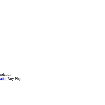
ation
Roy Php