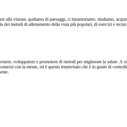
azie alla visione, godiamo di paesaggi, ci innamoriamo, studiamo, acqu
rla dei metodi di allenamento della vista più popolari, di esercizi e tecn
enessere, sviluppatore e promotore di metodi per migliorare la salute. 
 connessi con la mente, ed è questo triumvirato che è in grado di control
mente.