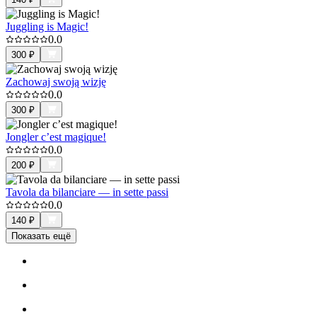
Juggling is Magic!
0.0
300
₽
Zachowaj swoją wizję
0.0
300
₽
Jongler c’est magique!
0.0
200
₽
Tavola da bilanciare — in sette passi
0.0
140
₽
Показать ещё