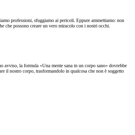
isiamo professioni, sfuggiamo ai pericoli. Eppure ammettiamo: non
iche che possono creare un vero miracolo con i nostri occhi.
A suo avviso, la formula «Una mente sana in un corpo sano» dovrebbe
lare il nostro corpo, trasformandolo in qualcosa che non è soggetto