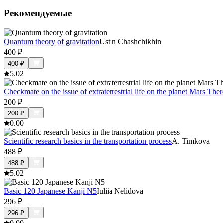
Рекомендуемые
Quantum theory of gravitation
Ustin Chashchikhin
400
₽
400
₽
5.0
2
Checkmate on the issue of extraterrestrial life on the planet Mars Ther
200
₽
200
₽
0.0
0
Scientific research basics in the transportation process
A. Timkova
488
₽
488
₽
5.0
2
Basic 120 Japanese Kanji N5
Iuliia Nelidova
296
₽
296
₽
0.0
0