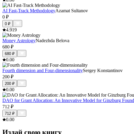
AI Fast-Track Methodology
Azamat Sultanov
0
₽
0
₽
4.9
19
Money Astrology
Nadezhda Belova
680
₽
680
₽
0.0
0
Fourth dimension and Four-dimensionality
Sergey Konstantinov
200
₽
200
₽
0.0
0
DAO for Grant Allocation: An Innovative Model for Ginzburg Found
712
₽
712
₽
0.0
0
Издай свою книгу