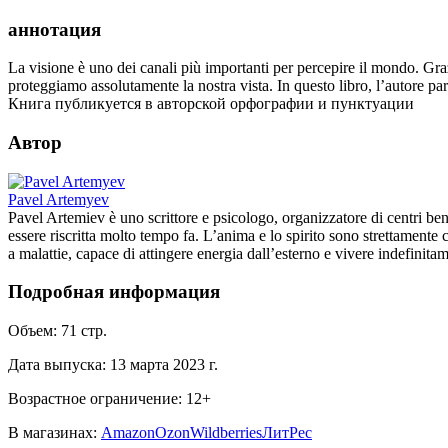
аннотация
La visione è uno dei canali più importanti per percepire il mondo. Gr
proteggiamo assolutamente la nostra vista. In questo libro, l’autore pa
Книга публикуется в авторской орфографии и пунктуации
Автор
Pavel Artemyev
Pavel Artemiev è uno scrittore e psicologo, organizzatore di centri b
essere riscritta molto tempo fa. L’anima e lo spirito sono strettamente
a malattie, capace di attingere energia dall’esterno e vivere indefinita
Подробная информация
Объем:
71
стр.
Дата выпуска:
13 марта 2023 г.
Возрастное ограничение:
12
+
В магазинах:
Amazon
Ozon
Wildberries
ЛитРес