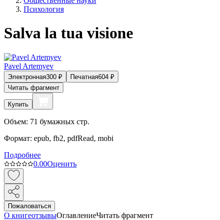
Общественные науки
Психология
Salva la tua visione
Pavel Artemyev
Электронная
300
₽
Печатная
604
₽
Читать фрагмент
Купить
Объем:
71
бумажных стр.
Формат:
epub, fb2, pdfRead, mobi
Подробнее
0.0
0
Оценить
Пожаловаться
О книге
отзывы
Оглавление
Читать фрагмент