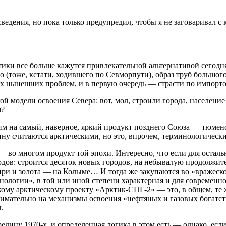
едения, но пока только предупредил, чтобы я не заговаривал с
тики все больше кажутся привлекательной альтернативой сегод
 (тоже, кстати, ходившего по Севморпути), образ труб большог
гих нынешних проблем, и в первую очередь — страсти по импор
ой модели освоения Севера: вот, мол, строили города, населени
м?
им на самый, наверное, яркий продукт позднего Союза — тюмен
ину считаются арктическими, но это, впрочем, терминологически
 многом продукт той эпохи. Интересно, что если для остальной
ордов: строится десяток новых городов, на небывалую продолжи
ри и золота — на Колыме… И тогда же закупаются во «вражеско
хнологии», в той или иной степени характерная и для совреме
кому арктическому проекту «Арктик-СПГ-2» — это, в общем, те 
нимательно на механизмы освоения «нефтяных и газовых богат
.
ину 1970-х, и определенная логика в этом есть — однако, если