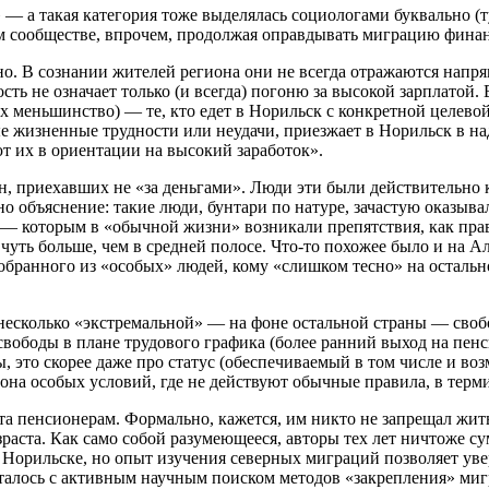
и» — а такая категория тоже выделялась социологами буквально (
ном сообществе, впрочем, продолжая оправдывать миграцию фина
о. В сознании жителей региона они не всегда отражаются напря
ть не означает только (и всегда) погоню за высокой зарплатой. 
меньшинство) — те, кто едет в Норильск с конкретной целевой ус
е жизненные трудности или неудачи, приезжает в Норильск в над
т их в ориентации на высокий заработок
»
.
ян, приехавших не «за деньгами». Люди эти были действительно
но объяснение: такие люди, бунтари по натуре, зачастую оказывал
й — которым в «обычной жизни» возникали препятствия, как пр
 чуть больше, чем в средней полосе. Что-то похожее было и на 
бранного из «особых» людей, кому «слишком тесно» на остально
 несколько «экстремальной» — на фоне остальной страны — своб
 свободы в плане трудового графика (более ранний выход на пен
, это скорее даже про статус (обеспечиваемый в том числе и в
с, зона особых условий, где не действуют обычные правила, в те
та пенсионерам. Формально, кажется, им никто не запрещал жить
раста. Как само собой разумеющееся, авторы тех лет ничтоже су
о Норильске, но опыт изучения северных миграций позволяет ув
талось с активным научным поиском методов «закрепления» миг