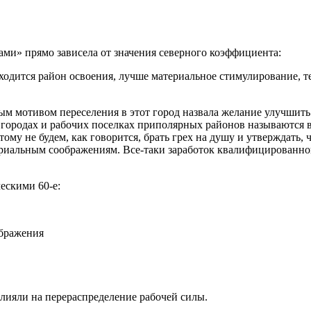
ами» прямо зависела от значения северного коэффициента:
одится район освоения, лучше материальное стимулирование, те
 мотивом переселения в этот город назвала желание улучшить
городах и рабочих поселках приполярных районов называются в 
тому не будем, как говорится, брать грех на душу и утверждать
риальным соображениям. Все-таки заработок квалифицированног
ескими 60-е:
ображения
лияли на перераспределение рабочей силы.