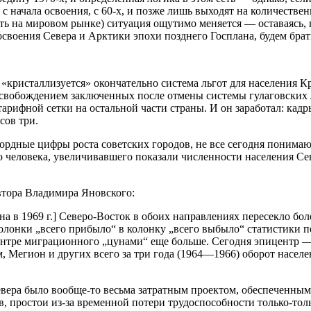
с начала освоения, с 60-х, и позже лишь выходят на количествен
ть на мировом рынке) ситуация ощутимо меняется — оставаясь, 
освоения Севера и Арктики эпохи позднего Госплана, будем брат
и «кристаллизуется» окончательно система льгот для населения
 освобождением заключенных после отмены системы гулаговских
тарифной сетки на остальной части страны. И он заработал: кад
сов три.
кордные цифры роста советских городов, не все сегодня понимают
о человека, увеличивавшего показали численности населения С
втора Владимира Яновского:
на в 1969 г.] Северо-Восток в обоих направлениях пересекло бо
з колонки „всего прибыло“ в колонку „всего выбыло“ статистики 
пицентре миграционного „цунами“ еще больше. Сегодня эпицент
, Мегион и других всего за три года (1964—1966) оборот насел
Севера было вообще-то весьма затратным проектом, обеспеченны
, простои из-за временной потери трудоспособности только-тол