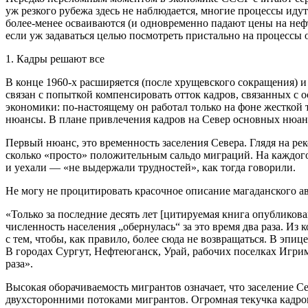
уж резкого рубежа здесь не наблюдается, многие процессы идут 
более-менее осваиваются (и одновременно падают цены на неф
если уж задаваться целью посмотреть пристально на процессы 
1. Кадры решают все
В конце 1960-х расширяется (после хрущевского сокращения) 
связан с попыткой компенсировать отток кадров, связанных с
экономики: по-настоящему он работал только на фоне жесткой 
нюансы. В плане привлечения кадров на Север основных нюан
Первый нюанс, это временность заселения Севера.
Глядя на ре
сколько «просто» положительным сальдо миграций. На каждог
и уехали — «не выдержали трудностей», как тогда говорили.
Не могу не процитировать красочное описание магаданского а
«
Только за последние десять лет [цитируемая книга опубликова
численность населения „обернулась“ за это время два раза. И
с тем, чтобы, как правило, более сюда не возвращаться. В э
В городах Сургут, Нефтеюганск, Урай, рабочих поселках Игрим
раза
»
.
Высокая оборачиваемость мигрантов означает, что заселение 
двухсторонними потоками мигрантов. Огромная текучка кадров