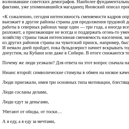
волновавшие советских демографов. Наиболее фундаментальные
фактами, уже упоминавшийся магаданец Яновский описал проце
«
К сожалению, сегодня интенсивность сменяемости кадров опред
выезжает в другие районы страны для продолжения трудовой 
работы в северных районах чаще один — три года, а иногда все
разложит, а приезжающие не всегда и поддержать огонь-то уме
хозяйству страны такая интенсивная сменяемость населения, з
из других районов страны на чукотский прииск, например, быстр
И немало дней пройдет, пока бульдозерист начнет вскрывать т
допустим, на Кубани или даже в Сибири. В итоге снижаются т
Почему же люди уезжали? Для ответа на этот вопрос сначала н
Нюанс второй: символические стимулы в обмен на низкое каче
Люди приезжали, имея три основных типа мотивации, блестящ
Люди сосланы делами,
Люди едут за деньгами,
Убегают от обиды, от тоски…
А я еду, а я еду за мечтами,