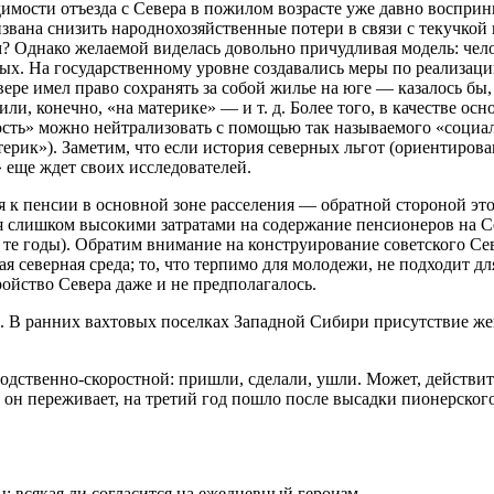
одимости отъезда с Севера в пожилом возрасте уже давно восприн
вана снизить народнохозяйственные потери в связи с текучкой ка
 Однако желаемой виделась довольно причудливая модель: челов
ых. На государственному уровне создавались меры по реализаци
ере имел право сохранять за собой жилье на юге — казалось бы,
ли, конечно, «на материке» — и т. д. Более того, в качестве ос
сть» можно нейтрализовать с помощью так называемого «социал
терик»)
. Заметим, что если история северных льгот (ориентиров
 еще ждет своих исследователей.
я к пенсии в основной зоне расселения — обратной стороной этог
я слишком высокими затратами на содержание пенсионеров на Се
 те годы). Обратим внимание на конструирование советского Се
я северная среда; то, что терпимо для молодежи, не подходит д
ройство Севера даже и не предполагалось.
. В ранних вахтовых поселках Западной Сибири присутствие жен
одственно-скоростной: пришли, сделали, ушли. Может, действит
 он переживает, на третий год пошло после высадки пионерског
 всякая ли согласится на ежедневный героизм.