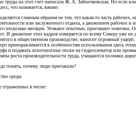
 труды на этот счет написала Ж. А. Зайончковская
. Но если к
сс, что называется, вживе:
еляется главным образом не тем, что какая-то часть рабочих, ин
деятельности или заслуженного отдыха, а движением рабочих и
го несколько месяцев. Уезжают опытные, приезжают новички. Ост
ют. И движение этих кадров измеряется по всему Северу уже не 
анятого в общественном производстве, наносит огромный ущерб.
о приноравливается к особенностям использования здесь техники.
орфа и подавать золотоносные пески на гидроэлеватор или промы
емпы роста производительности труда, учащаются поломки доро
адо понять, почему люди приезжали?
ство среды
е отраженных в песне: