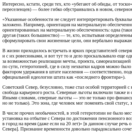
Интересно, кстати, среди тех, кто «убегают об обиды, от тоск
переселенцев) — более гибко обустраивались в новом, север
«
Указанные особенности не следует интерпретировать буквальн
заложено. Например, ориентация на материальную обеспеченнос
ориентированных на материальную обеспеченность: одна (таких 
другая (таких большинство) — те, кто, испытывая определенны
сформулировать свои жизненные цели, они вербально выражаю
В жизни приходилось встречать и ярких представителей север
и с их ровесниками, и вот тут то и дело проскальзывало еще од
за возможностью реализации мечты, проекта, самореализацие
по сути, гетеротопией, где в силу нехватки кадров можно было
фактором удержания в штате населения — соответственно, подо
официальной идеологии штата как «последнего фронтира»).
Советский Север, безусловно, тоже стал особой территорией с
свобода карьерного роста. Северные льготы включали также и
Иными словами, северные льготы — это не только про финансы
но не только). Это зона, где человек мог поменять свой стату
В числе прочих необычностей, в этой гетеротопии не было мес
установка на отбытие с Севера по достижении пенсионного воз
в город на время (даже если на 20 лет)»
[в данном случае речь 
Севера]. Признание временности довольно парадоксально соче