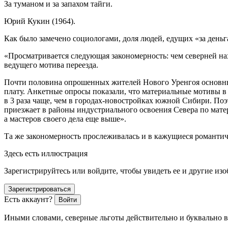
За туманом и за запахом тайги
.
Юрий Кукин (1964).
Как было замечено социологами, доля людей, едущих «за деньг
«
Просматривается следующая закономерность: чем северней нах
ведущего мотива переезда.
Почти половина опрошенных жителей Нового Уренгоя основным
плату. Анкетные опросы показали, что материальные мотивы в 
в 3 раза чаще, чем в городах-новостройках южной Сибири. Поэ
приезжает в районы индустриального освоения Севера по мате
а мастеров своего дела еще выше
»
.
Та же закономерность прослеживалась и в кажущиеся романтич
Здесь есть иллюстрация
Зарегистрируйтесь или войдите, чтобы увидеть ее и другие из
Зарегистрироваться
Есть аккаунт?
Войти
Иными словами, северные льготы действительно и буквально в