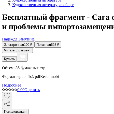
Художественная литература
Художественная литература: общее
Бесплатный фрагмент - Сага о
и проблемы импортозамещен
Надежда Замятина
Электронная
100
₽
Печатная
625
₽
Читать фрагмент
Купить
Объем:
86
бумажных стр.
Формат:
epub, fb2, pdfRead, mobi
Подробнее
0.0
0
Оценить
Пожаловаться