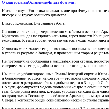
О книге
отзывы
Оглавление
Читать фрагмент
И очень тянуло Ушастика выложить мне про Фому пикантные св
шоферах, и трубах большого диаметра.
Виктор Конецкий. Вчерашние заботы
Сегодня советские примеры ведения хозяйства и освоения Арк
Мучительный для полярного капитана, героя повести Конецкого
экономики. К этим трубам, если вдуматься, уходят корни мно
У многих моих коллег сегодня возникает ностальгия по советск
в условиях разрыва с Западом, к проверенным старым рецепта
Не претендуя на обобщения в масштабах всей страны, посмотр
севернее, хотя сегодня районы освоения того времени наполов
Нынешние урбанизированные Ямало-Ненецкий округ и Югра — во
и безвременье, то здесь, на Севере — это время сплошных рек
достигаются рекордные объемы добычи нефти в Западной Сиби
По сути, формируется модель экономики «сырье в обмен на те
газа, блокировка поставок которых угрожает сегодня флагманс
возвращаться к Госплану — особливо в Арктике, посмотрим в
Севера в контексте общей социоэкономической системы страны
Нередко переломным моментом в экономике СССР считают серед