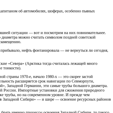
 капитаном об автомобилях, шоферах, особенно пьяных
няшней ситуации — вот и посмотрим на них повнимательнее.
о диаметра можно считать символом поздней советской
тозамещению.
е прибывало, нефть фонтанировала — не вернуться ли сегодня,
ские «Севера» (Арктика тогда считалась лежащей много
е тонкости).
 страны 1970-е, начало 1980-х — это скорее застой
тельность расширяется срок навигации по Севморпути,
й», Западной Германии, эти самые трубы большого диаметра.
нной России. Импортные установки для сжижения природного
же трубы, но на современном уровне. И прежде чем
ств Западной Сибири» — и шире — освоение ресурсных районов
 брать именно процессы освоения Западной Сибири, то такого