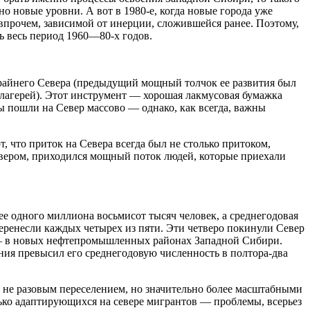
но новые уровни. А вот в 1980-е, когда новые города уже
впрочем, зависимой от инерции, сложившейся ранее. Поэтому,
ь весь период 1960—80-х годов.
 Крайнего Севера (предыдущий мощный толчок ее развития был
 лагерей). Этот инструмент — хорошая лакмусовая бумажка
ры пошли на Север массово — однако, как всегда, важны
, что приток на Севера всегда был не столько притоком,
евером, приходился мощный поток людей, которые приехали
лее одного миллиона восьмисот тысяч человек, а среднегодовая
перенесли каждых четырех из пяти. Эти четверо покинули Север
р — в новых нефтепромышленных районах Западной Сибири.
ения превысил его среднегодовую численность в полтора-два
м не разовым переселением, но значительно более масштабными
ько адаптирующихся на севере мигрантов — проблемы, всерьез