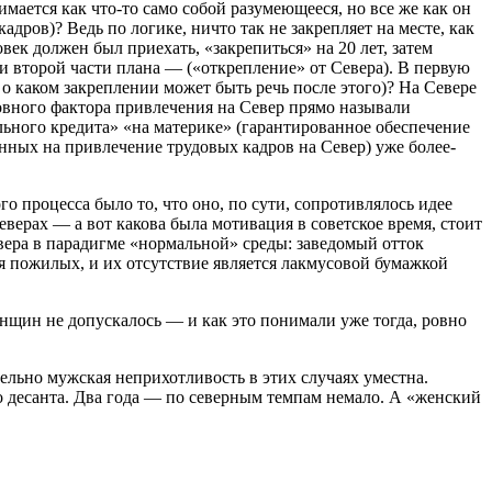
имается как что-то само собой разумеющееся, но все же как он
дров)? Ведь по логике, ничто так не закрепляет на месте, как
ек должен был приехать, «закрепиться» на 20 лет, затем
и второй части плана — («открепление» от Севера). В первую
 о каком закреплении может быть речь после этого)? На Севере
новного фактора привлечения на Север прямо называли
ьного кредита» «на материке» (гарантированное обеспечение
анных на привлечение трудовых кадров на Север) уже более-
о процесса было то, что оно, по сути, сопротивлялось идее
верах — а вот какова была мотивация в советское время, стоит
вера в парадигме «нормальной» среды: заведомый отток
ля пожилых, и их отсутствие является лакмусовой бумажкой
щин не допускалось — и как это понимали уже тогда, ровно
ельно мужская неприхотливость в этих случаях уместна.
о десанта. Два года — по северным темпам немало. А «женский