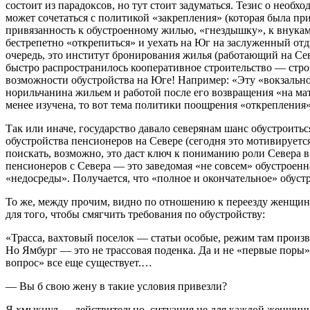
состоит из парадоксов, но тут стоит задуматься. Тезис о необх
может сочетаться с политикой «закрепления» (которая была приз
привязанность к обустроенному жилью, «гнездышку», к внукам?
бестрепетно «открепиться» и уехать на Юг на заслуженный отд
очередь, это институт бронирования жилья (работающий на Сев
быстро распространилось кооперативное строительство — строи
возможности обустройства на Юге! Например: «Эту «вокзально
норильчанина жильем и работой после его возвращения «на ма
менее изучена, то вот тема политики поощрения «открепления»
Так или иначе, государство давало северянам шанс обустроитьс
обустройства пенсионеров на Севере (сегодня это мотивируетс
поискать, возможно, это даст ключ к пониманию роли Севера в
пенсионеров с Севера — это заведомая «не совсем» обустроенна
«недосреды». Получается, что «полное и окончательное» обуст
То же, между прочим, видно по отношению к переезду женщин
для того, чтобы смягчить требования по обустройству:
«
Трасса, вахтовый поселок — статьи особые, режим там произв
Но Ямбург — это не трассовая поденка. Да и не «первые поры»
вопрос» все еще существует.…
— Вы б свою жену в такие условия привезли?
Я хмыкнул — действительно, ситуация не для каждой женщины: