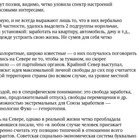
тут поэзия, видимо, четко уловила спектр настроений
нсовыми интересами.
мую, и не всегда выражают лишь то, что в них вербально
В частности, удалось выделить 2 подгруппы норильчан,
тановкой: заработать на квартиру, автомобиль, дачу и т.д.,
ежде устроить свою жизнь. Не сумев для себя четко
 колоритные, широко известные — о них получалось поговорить
ись на Севере не то, чтобы за туманом, но скорее
авило — от партийных органов. Крайний Север выступал,
Аляске: идея максимальной личной свободы до сих пор считается
й территории страны (во всяком случае, на уровне местной
одой, но в специфическом понимании: это свобода заработка,
сию, продолжительный отпуск), свободы перемещения и др.
озможностью экстремальных для Союза заработков —
рминологии Фуко — гетеротопия.
 на Севере, однако в реальной жизни четко преобладала
мняшеся писали, что «в любом случае человек приезжает
еренно считать эту позицию типичной в отношении всего
рантов. Советская социально-экономическая система буквально