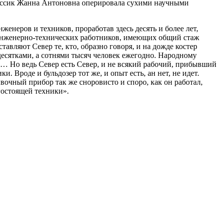
лассик Жанна Антоновна оперировала сухими научными
женеров и техников, проработав здесь десять и более лет,
 инженерно-технических работников, имеющих общий стаж
авляют Север те, кто, образно говоря, и на дожде костер
десятками, а сотнями тысяч человек ежегодно. Народному
 … Но ведь Север есть Север, и не всякий рабочий, прибывший
 Вроде и бульдозер тот же, и опыт есть, ан нет, не идет.
вочный прибор так же сноровисто и споро, как он работал,
гостоящей техники
»
.