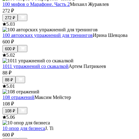
100 мифов о Марафоне. Часть 2
Михаил Журавлев
272
₽
272
₽
5.0
3
100 авторских упражнений для тренингов
Ирина Шевцова
600
₽
600
₽
5.0
2
1011 упражнений со скакалкой
Артем Патрикеев
88
₽
88
₽
5.0
1
108 отражений
Максим Мейстер
108
₽
108
₽
5.0
6
10 опор для бизнеса
J. Ti
600
₽