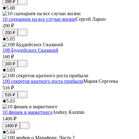
288
₽
5.0
8
10 сценариев на все случаи жизни
Сергей Ларин
200
₽
200
₽
5.0
5
108 Буддийских Сказаний
160
₽
160
₽
3.0
3
100 секретов кратного роста прибыли
Мария Сергеева
516
₽
516
₽
5.0
3
10 фишек в маркетинге
Andrey Kuzmin
1400
₽
1400
₽
5.0
4