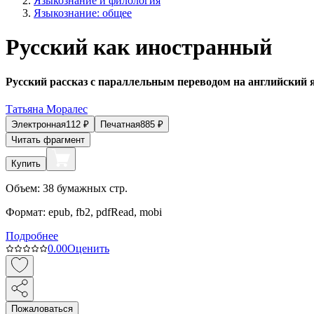
Языкознание и филология
Языкознание: общее
Русский как иностранный
Русский рассказ с параллельным переводом на английский 
Татьяна Моралес
Электронная
112
₽
Печатная
885
₽
Читать фрагмент
Купить
Объем:
38
бумажных стр.
Формат:
epub, fb2, pdfRead, mobi
Подробнее
0.0
0
Оценить
Пожаловаться