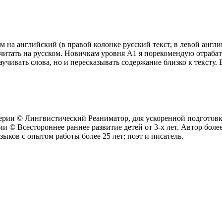
ом на английский (в правой колонке русский текст, в левой анг
итать на русском. Новичкам уровня А1 я порекомендую отрабат
аучивать слова, но и пересказывать содержание близко к тексту. 
рии © Лингвистический Реаниматор, для ускоренной подготовки
и © Всестороннее раннее развитие детей от 3-х лет. Автор боле
зыков c опытом работы более 25 лет; поэт и писатель.