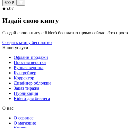
600
₽
5.0
7
Издай свою книгу
Создай свою книгу с Rideró бесплатно прямо сейчас. Это просто,
Создать книгу бесплатно
Наши услуги
Офлайн-продажи
Простая верстка
Ручная верстка
Буктрейлер
Корректор
Дизайнер обложки
Заказ тиража
Публикация
Rideró для бизнеса
О нас
О сервисе
О магазине