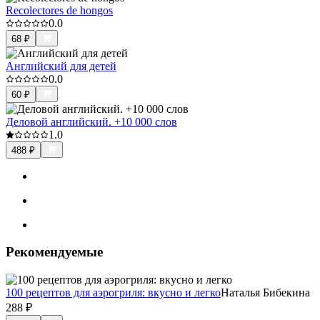
Recolectores de hongos
0.0
68
₽
Английский для детей
0.0
60
₽
Деловой английский. +10 000 слов
1.0
488
₽
Рекомендуемые
100 рецептов для аэрогриля: вкусно и легко
Наталья Бибекина
288
₽