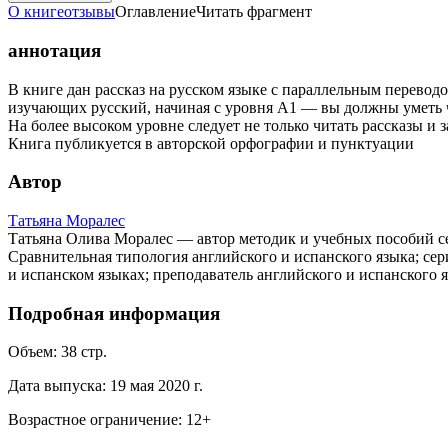
О книге
отзывы
Оглавление
Читать фрагмент
аннотация
В книге дан рассказ на русском языке с параллельным перевод
изучающих русский, начиная с уровня А1 — вы должны уметь ч
На более высоком уровне следует не только читать рассказы и з
Книга публикуется в авторской орфографии и пунктуации
Автор
Татьяна Моралес
Татьяна Олива Моралес — автор методик и учебных пособий се
Сравнительная типология английского и испанского языка; сери
и испанском языках; преподаватель английского и испанского я
Подробная информация
Объем:
38
стр.
Дата выпуска:
19 мая 2020 г.
Возрастное ограничение:
12
+