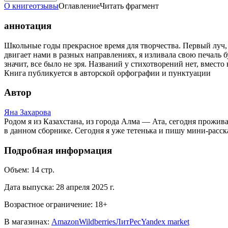
О книге
отзывы
Оглавление
Читать фрагмент
аннотация
Школьные годы прекрасное время для творчества. Первый луч, 
двигает нами в разных направлениях, я изливала свою печаль бу
значит, все было не зря. Названий у стихотворений нет, вместо
Книга публикуется в авторской орфографии и пунктуации
Автор
Яна Захарова
Родом я из Казахстана, из города Алма — Ата, сегодня прожи
в данном сборнике. Сегодня я уже тетенька и пишу мини-расска
Подробная информация
Объем:
14
стр.
Дата выпуска:
28 апреля 2025 г.
Возрастное ограничение:
18
+
В магазинах:
Amazon
Wildberries
ЛитРес
Yandex market