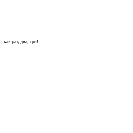
 как раз, два, три!