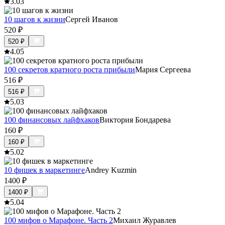
3.0
3
10 шагов к жизни
Сергей Иванов
520
₽
520
₽
4.0
5
100 секретов кратного роста прибыли
Мария Сергеева
516
₽
516
₽
5.0
3
100 финансовых лайфхаков
Виктория Бондарева
160
₽
160
₽
5.0
2
10 фишек в маркетинге
Andrey Kuzmin
1400
₽
1400
₽
5.0
4
100 мифов о Марафоне. Часть 2
Михаил Журавлев