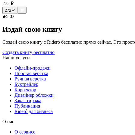
272
₽
272
₽
5.0
3
Издай свою книгу
Создай свою книгу с Rideró бесплатно прямо сейчас. Это просто,
Создать книгу бесплатно
Наши услуги
Офлайн-продажи
Простая верстка
Ручная верстка
Буктрейлер
Корректор
Дизайнер обложки
Заказ тиража
Публикация
Rideró для бизнеса
О нас
О сервисе