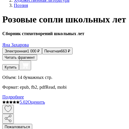
Художественная литература
Поэзия
Розовые сопли школьных лет
Сборник стихотворений школьных лет
Яна Захарова
Электронная
1 000
₽
Печатная
663
₽
Читать фрагмент
Купить
Объем:
14
бумажных стр.
Формат:
epub, fb2, pdfRead, mobi
Подробнее
5.0
2
Оценить
Пожаловаться