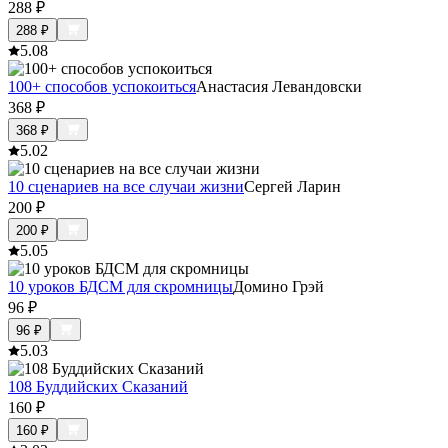
288
₽
288
₽
5.0
8
100+ способов успокоиться
Анастасия Левандовски
368
₽
368
₽
5.0
2
10 сценариев на все случаи жизни
Сергей Ларин
200
₽
200
₽
5.0
5
10 уроков БДСМ для скромницы
Домино Грэй
96
₽
96
₽
5.0
3
108 Буддийских Сказаний
160
₽
160
₽