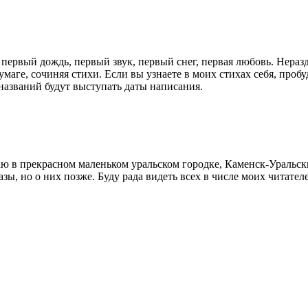
первый дождь, первый звук, первый снег, первая любовь. Неразд
маге, сочиняя стихи. Если вы узнаете в моих стихах себя, пробу
 названий будут выступать даты написания.
ваю в прекрасном маленьком уральском городке, Каменск-Уральс
зы, но о них позже. Буду рада видеть всех в числе моих читател