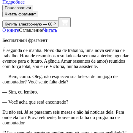
Подробнее
Пожаловаться
Читать фрагмент
Купить
электронную — 60 ₽
О книге
Оглавление
Читать
Бесплатный фрагмент
É segunda de manhã. Novo dia de trabalho, uma nova semana de
trabalho. Hora de resumir os resultados da semana anterior, agendar
eventos para o futuro. Agência Amur (assuntos de amor) reunidos
com força total, sou eu e Victoria, minha assistente.
— Bem, como. Oleg, não esqueceu sua beleza de um jogo de
computador? Você sente falta dela?
— Sim, eu lembro.
— Você acha que será encontrado?
Eu não sei. Já se passaram seis meses e não há notícias dela. Para
onde ela foi? Provavelmente, houve uma falha do programa de
computador.
“Mas a segunda garota se mudou para cá, para a nossa realidade?”