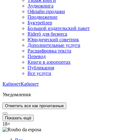
Тираж книги
Аудиокнига
Офлайн-продажи
Продвижение
Буктрейлер
Большой издательский пакет
Rideró для бизнеса
Юридический советник
Дополнительные услуги
Расшифровка текста
Перевод
Книги в аэропортах
Публикация
Все услуги
Кабинет
Кабинет
Уведомления
Отметить все как прочитанные
Показать ещё
18
+