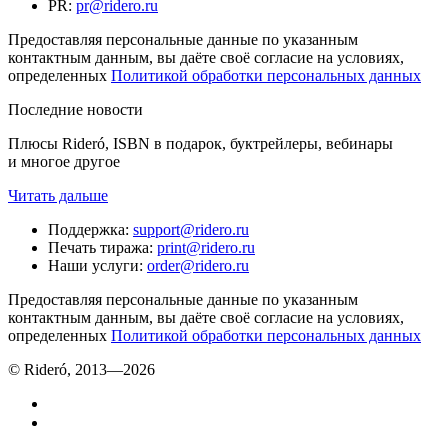
PR
:
pr@ridero.ru
Предоставляя персональные данные по указанным
контактным данным, вы даёте своё согласие на условиях,
определенных
Политикой обработки персональных данных
Последние новости
Плюсы Rideró, ISBN в подарок, буктрейлеры, вебинары
и многое другое
Читать дальше
Поддержка
:
support@ridero.ru
Печать тиража
:
print@ridero.ru
Наши услуги
:
order@ridero.ru
Предоставляя персональные данные по указанным
контактным данным, вы даёте своё согласие на условиях,
определенных
Политикой обработки персональных данных
© Rideró, 2013—
2026