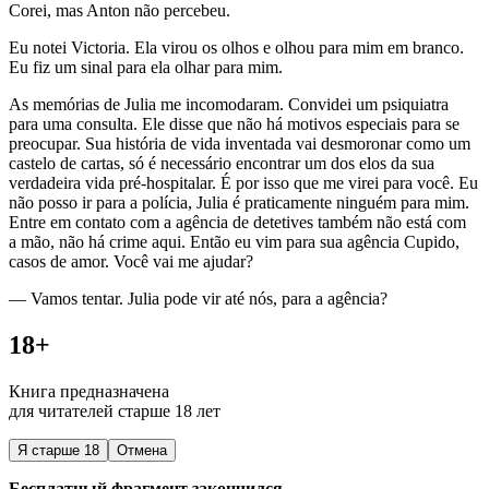
Corei, mas Anton não percebeu.
Eu notei Victoria. Ela virou os olhos e olhou para mim em branco.
Eu fiz um sinal para ela olhar para mim.
As memórias de Julia me incomodaram. Convidei um psiquiatra
para uma consulta. Ele disse que não há motivos especiais para se
preocupar. Sua história de vida inventada vai desmoronar como um
castelo de cartas, só é necessário encontrar um dos elos da sua
verdadeira vida pré-hospitalar. É por isso que me virei para você. Eu
não posso ir para a polícia, Julia é praticamente ninguém para mim.
Entre em contato com a agência de detetives também não está com
a mão, não há crime aqui. Então eu vim para sua agência Cupido,
casos de amor. Você vai me ajudar?
— Vamos tentar. Julia pode vir até nós, para a agência?
18+
Книга предназначена
для читателей старше 18 лет
Я старше 18
Отмена
Бесплатный фрагмент закончился.