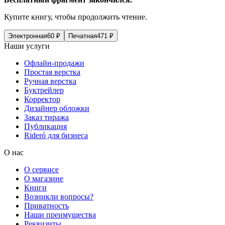
Купите книгу, чтобы продолжить чтение.
Электронная
60
₽
Печатная
471
₽
Наши услуги
Офлайн-продажи
Простая верстка
Ручная верстка
Буктрейлер
Корректор
Дизайнер обложки
Заказ тиража
Публикация
Rideró для бизнеса
О нас
О сервисе
О магазине
Книги
Возникли вопросы?
Приватность
Наши преимущества
Реквизиты