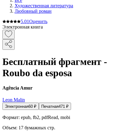
Все
Художественная литература
Любовный роман
5.0
1
Оценить
Электронная книга
Бесплатный фрагмент -
Roubo da esposa
Agência Amur
Leon Malin
Электронная
60
₽
Печатная
471
₽
Формат:
epub, fb2, pdfRead, mobi
Объем:
17
бумажных стр.