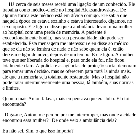
— Há cerca de seis meses recebi uma ligação de um conhecido. Ele
trabalha como médico-chefe no hospital Aleksandrovskaya. De
alguma forma este médico está em dívida comigo. Ele sabia que
naquela época eu estava sozinho e estava interessado, digamos, no
sexo oposto. Ele ligou e disse que a ambulância levou uma mulher
ao hospital com uma perda de memória. A paciente é
excepcionalmente bonita, mas sua personalidade não pode ser
estabelecida. Esta mensagem me interessou e eu disse ao médico
que se ela não se lembra de nada e não sabe quem ela é, então
deixe-me ligar de novo, depois de um tempo. E ele ligou. A mulher
teve que ser liberada do hospital e, para onde ela foi, não ficou
totalmente claro. A polícia e as agências de proteção social demoram
para tomar uma decisão, mas se oferecem para tratá-la ainda mais,
até que a memória seja totalmente restaurada. Mas o hospital não
pode tratar interminavelmente uma pessoa, lá também, suas normas
e limites.
Quanto mais Anton falava, mais eu pensava que era Julia. Ela foi
encontrada?
“Diga-me, Anton, me perdoe por me interromper, mas onde a cidade
encontrou essa mulher?” De onde veio a ambulância dela?
Eu não sei. Sim, o que isso importa?