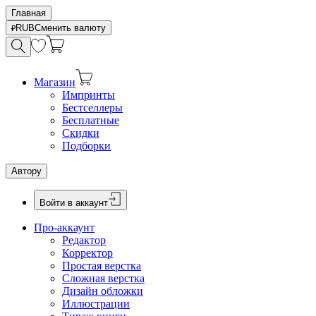
Главная
RUB
Сменить валюту
Магазин
Импринты
Бестселлеры
Бесплатные
Скидки
Подборки
Автору
Войти в аккаунт
Про-аккаунт
Редактор
Корректор
Простая верстка
Сложная верстка
Дизайн обложки
Иллюстрации