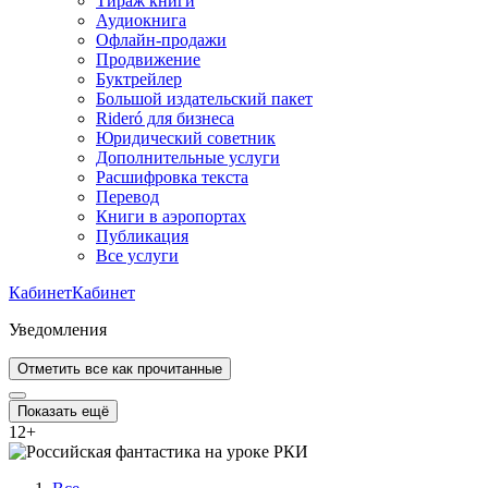
Тираж книги
Аудиокнига
Офлайн-продажи
Продвижение
Буктрейлер
Большой издательский пакет
Rideró для бизнеса
Юридический советник
Дополнительные услуги
Расшифровка текста
Перевод
Книги в аэропортах
Публикация
Все услуги
Кабинет
Кабинет
Уведомления
Отметить все как прочитанные
Показать ещё
12
+