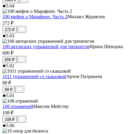
5.0
4
100 мифов о Марафоне. Часть 2
Михаил Журавлев
272
₽
272
₽
5.0
3
100 авторских упражнений для тренингов
Ирина Шевцова
600
₽
600
₽
5.0
2
1011 упражнений со скакалкой
Артем Патрикеев
88
₽
88
₽
5.0
1
108 отражений
Максим Мейстер
108
₽
108
₽
5.0
6