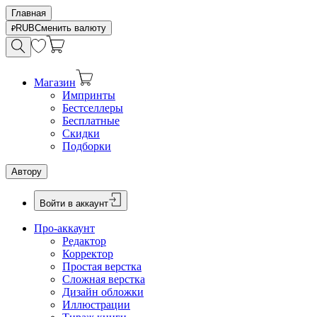
Главная
RUB
Сменить валюту
Магазин
Импринты
Бестселлеры
Бесплатные
Скидки
Подборки
Автору
Войти в аккаунт
Про-аккаунт
Редактор
Корректор
Простая верстка
Сложная верстка
Дизайн обложки
Иллюстрации