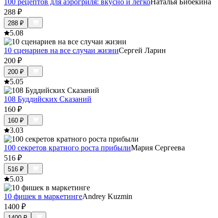
100 рецептов для аэрогриля: вкусно и легко
Наталья Бибекина
288
₽
288
₽
5.0
8
10 сценариев на все случаи жизни
Сергей Ларин
200
₽
200
₽
5.0
5
108 Буддийских Сказаний
160
₽
160
₽
3.0
3
100 секретов кратного роста прибыли
Мария Сергеева
516
₽
516
₽
5.0
3
10 фишек в маркетинге
Andrey Kuzmin
1400
₽
1400
₽