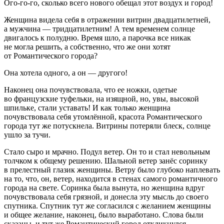
Ого-го-го, сколько всего нового обещал этот воздух и город!
Женщина видела себя в отражении витрин двадцат
илетн
ей,
а мужчина — тридцат
илетн
им! А тем временем солнце
двигалось к полудню. Время шло, а парочка все никак
не могла решить, а собственно, что же они хотят
от Романтического города?
Она хотела одного, а он — другого!
Наконец она почувствовала, что ее ножки, одетые
во французские туфельки, на изящной, но, увы, высокой
шпильке, стали уставать! И как только женщина
почувствовала себя утомлённой, красота Романтического
города тут же потускнела. Витрины потеряли блеск, солнце
ушло за тучи.
Стало сыро и мрачно. Подул ветер. Он то и стал невольным
толчком к общему решению. Шальной ветер занёс соринку
в прелестный глазик женщины. Ветру было глубоко наплевать
на то, что, он, ветер, находится в стенах самого романтичного
города на свете. Соринка была вынута, но женщина вдруг
почувствовала себя грязной, и донесла эту мысль до своего
спутника. Спутник тут же согласился с желанием женщины
и общее желание, наконец, было выработано. Слова были
сказаны, и тут же Романтический город откликнулся