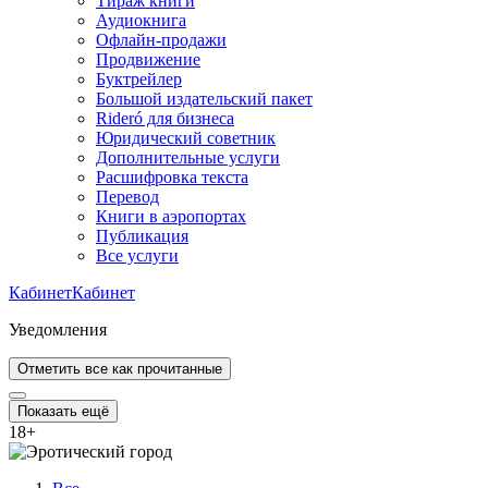
Тираж книги
Аудиокнига
Офлайн-продажи
Продвижение
Буктрейлер
Большой издательский пакет
Rideró для бизнеса
Юридический советник
Дополнительные услуги
Расшифровка текста
Перевод
Книги в аэропортах
Публикация
Все услуги
Кабинет
Кабинет
Уведомления
Отметить все как прочитанные
Показать ещё
18
+