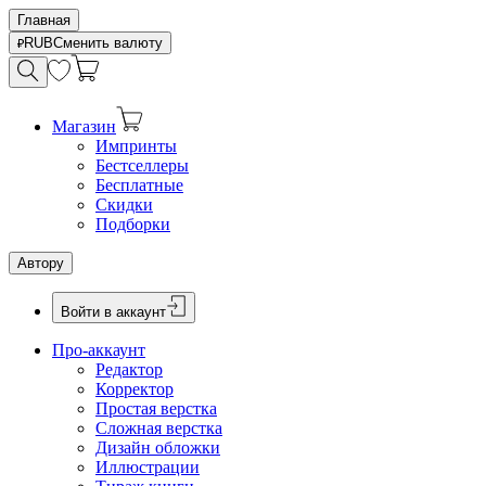
Главная
RUB
Сменить валюту
Магазин
Импринты
Бестселлеры
Бесплатные
Скидки
Подборки
Автору
Войти в аккаунт
Про-аккаунт
Редактор
Корректор
Простая верстка
Сложная верстка
Дизайн обложки
Иллюстрации