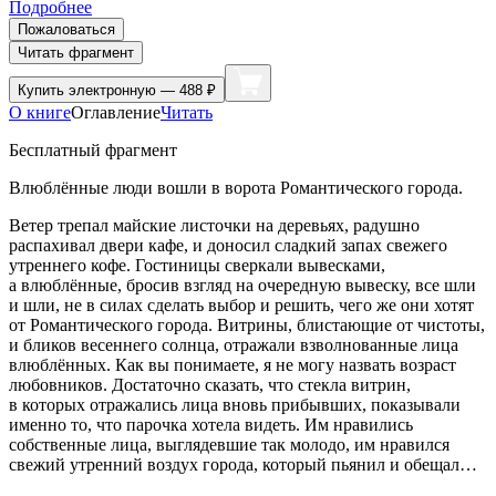
Подробнее
Пожаловаться
Читать фрагмент
Купить
электронную — 488 ₽
О книге
Оглавление
Читать
Бесплатный фрагмент
Влюблённые люди вошли в ворота Романтического города.
Ветер трепал майские листочки на деревьях, радушно
распахивал двери кафе, и доносил сладкий запах свежего
утреннего кофе. Гостиницы сверкали вывесками,
а влюблённые, бросив взгляд на очередную вывеску, все шли
и шли, не в силах сделать выбор и решить, чего же они хотят
от Романтического города. Витрины, блистающие от чистоты,
и бликов весеннего солнца, отражали взволнованные лица
влюблённых. Как вы понимаете, я не могу назвать возраст
любовников. Достаточно сказать, что стекла витрин,
в которых отражались лица вновь прибывших, показывали
именно то, что парочка хотела видеть. Им нравились
собственные лица, выглядевшие так молодо, им нравился
свежий утренний воздух города, который пьянил и обещал…