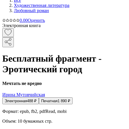
Все
Художественная литература
Любовный роман
0.0
0
Оценить
Электронная книга
Бесплатный фрагмент -
Эротический город
Мечтать не вредно
Ирина Мутовчийская
Электронная
488
₽
Печатная
1 890
₽
Формат:
epub, fb2, pdfRead, mobi
Объем:
10
бумажных стр.