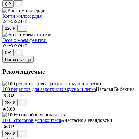
0
₽
Когти милосердия
0.0
120
₽
Эссе о моем фэнтези
0.0
0
₽
Показать ещё
Рекомендуемые
100 рецептов для аэрогриля: вкусно и легко
Наталья Бибекина
288
₽
288
₽
5.0
8
100+ способов успокоиться
Анастасия Левандовски
368
₽
368
₽