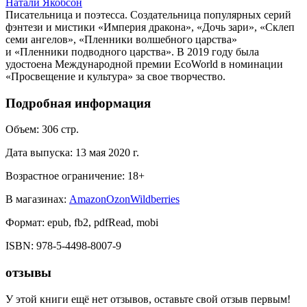
Натали Якобсон
Писательница и поэтесса. Создательница популярных серий
фэнтези и мистики «Империя дракона», «Дочь зари», «Склеп
семи ангелов», «Пленники волшебного царства»
и «Пленники подводного царства». В 2019 году была
удостоена Международной премии EcoWorld в номинации
«Просвещение и культура» за свое творчество.
Подробная информация
Объем:
306
стр.
Дата выпуска:
13 мая 2020 г.
Возрастное ограничение:
18
+
В магазинах:
Amazon
Ozon
Wildberries
Формат:
epub, fb2, pdfRead, mobi
ISBN:
978-5-4498-8007-9
отзывы
У этой книги ещё нет отзывов, оставьте свой отзыв первым!