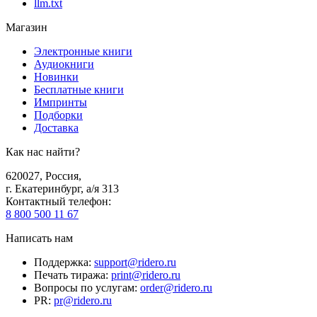
llm.txt
Магазин
Электронные книги
Аудиокниги
Новинки
Бесплатные книги
Импринты
Подборки
Доставка
Как нас найти?
620027
,
Россия
,
г. Екатеринбург, а/я 313
Контактный телефон
:
8 800 500 11 67
Написать нам
Поддержка
:
support@ridero.ru
Печать тиража
:
print@ridero.ru
Вопросы по услугам
:
order@ridero.ru
PR
:
pr@ridero.ru