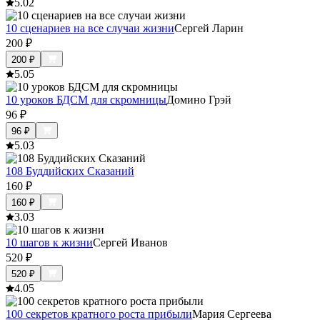
5.0
2
10 сценариев на все случаи жизни
Сергей Ларин
200
₽
200
₽
5.0
5
10 уроков БДСМ для скромницы
Домино Грэй
96
₽
96
₽
5.0
3
108 Буддийских Сказаний
160
₽
160
₽
3.0
3
10 шагов к жизни
Сергей Иванов
520
₽
520
₽
4.0
5
100 секретов кратного роста прибыли
Мария Сергеева