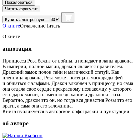
Пожаловаться
Читать фрагмент
Купить
электронную — 80 ₽
О книге
Оглавление
Читать
О книге
аннотация
Принцесса Роза бежит от войны, а попадает в лапы дракона.
В империи, полной магии, дракон является правителем.
Драконий замок полон тайн и магический статуй. Как
пленница дракона, Роза может посещать маскарады фей
и общаться с эльфами. Дракон влюблен в принцессу, но сама
она отдала свое сердце прекрасному незнакомцу, у которого
есть дар к магии, пламенное дыхание и драконьи глаза.
Вероятно, дракон это он, но тогда вся династия Розы это его
враги, а сама она его заложница.
Книга публикуется в авторской орфографии и пунктуации
об авторе