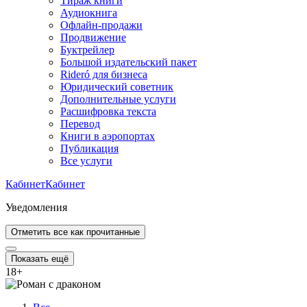
Тираж книги
Аудиокнига
Офлайн-продажи
Продвижение
Буктрейлер
Большой издательский пакет
Rideró для бизнеса
Юридический советник
Дополнительные услуги
Расшифровка текста
Перевод
Книги в аэропортах
Публикация
Все услуги
Кабинет
Кабинет
Уведомления
Отметить все как прочитанные
Показать ещё
18
+