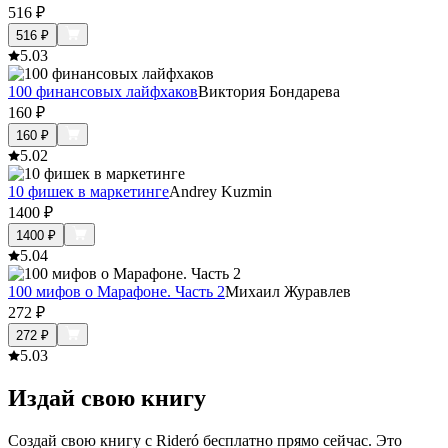
516
₽
516
₽
5.0
3
100 финансовых лайфхаков
Виктория Бондарева
160
₽
160
₽
5.0
2
10 фишек в маркетинге
Andrey Kuzmin
1400
₽
1400
₽
5.0
4
100 мифов о Марафоне. Часть 2
Михаил Журавлев
272
₽
272
₽
5.0
3
Издай свою книгу
Создай свою книгу с Rideró бесплатно прямо сейчас. Это