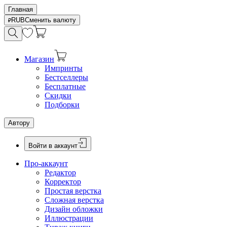
Главная
RUB
Сменить валюту
Магазин
Импринты
Бестселлеры
Бесплатные
Скидки
Подборки
Автору
Войти в аккаунт
Про-аккаунт
Редактор
Корректор
Простая верстка
Сложная верстка
Дизайн обложки
Иллюстрации