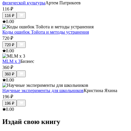
физической культуры
Артем Патрикеев
116
₽
116
₽
0.0
0
Коды ошибок Тойота и методы устранения
720
₽
720
₽
0.0
0
MLM x 3
Бизнес
360
₽
360
₽
0.0
0
Научные эксперименты для школьников
Кристина Яхина
196
₽
196
₽
0.0
0
Издай свою книгу