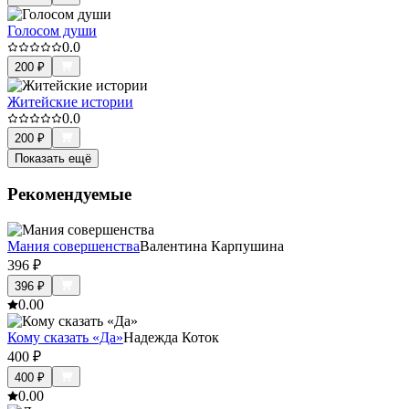
Голосом души
0.0
200
₽
Житейские истории
0.0
200
₽
Показать ещё
Рекомендуемые
Мания совершенства
Валентина Карпушина
396
₽
396
₽
0.0
0
Кому сказать «Да»
Надежда Коток
400
₽
400
₽
0.0
0