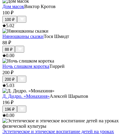
Дом масок
Виктор Кротов
100
₽
100
₽
5.0
2
Нянюшкины сказки
Тося Шмидт
88
₽
88
₽
0.0
0
Ночь слишком коротка
Тиррей
200
₽
200
₽
5.0
3
Д. Дидро. «Монахиня»
Алексей Шарыпов
196
₽
196
₽
0.0
0
Эстетическое и этическое воспитание детей на уроках