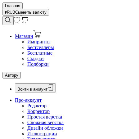
Главная
RUB
Сменить валюту
Магазин
Импринты
Бестселлеры
Бесплатные
Скидки
Подборки
Автору
Войти в аккаунт
Про-аккаунт
Редактор
Корректор
Простая верстка
Сложная верстка
Дизайн обложки
Иллюстрации