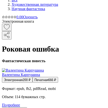
Все
Художественная литература
Научная фантастика
0.0
0
Оценить
Электронная книга
Роковая ошибка
Фантастическая повесть
Валентина Карпушина
Электронная
200
₽
Печатная
666
₽
Формат:
epub, fb2, pdfRead, mobi
Объем:
114
бумажных стр.
Подробнее