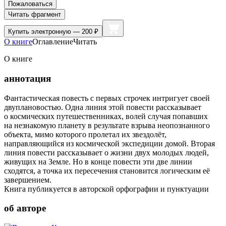
Пожаловаться
Читать фрагмент
Купить
электронную — 200 ₽
О книге
Оглавление
Читать
О книге
аннотация
Фантастическая повесть с первых строчек интригует своей
двуплановостью. Одна линия этой повести рассказывает
о космических путешественниках, волей случая попавших
на незнакомую планету в результате взрыва неопознанного
объекта, мимо которого пролетал их звездолёт,
направляющийся из космической экспедиции домой. Вторая
линия повести рассказывает о жизни двух молодых людей,
живущих на Земле. Но в конце повести эти две линии
сходятся, а точка их пересечения становится логическим её
завершением.
Книга публикуется в авторской орфографии и пунктуации
об авторе