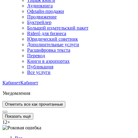
Тираж книги
Аудиокнига
Офлайн-продажи
Продвижение
Буктрейлер
Большой издательский пакет
Rideró для бизнеса
Юридический советник
Дополнительные услуги
Расшифровка текста
Перевод
Книги в аэропортах
Публикация
Все услуги
Кабинет
Кабинет
Уведомления
Отметить все как прочитанные
Показать ещё
12
+