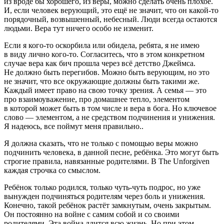
из вроде бы хорошего, из веры, можно сделать очень плохое.
И, если человек верующий, это ещё не значит, что он какой-то
порядочный, возвышенный, небесный. Люди всегда остаются
людьми. Вера тут ничего особо не изменит.
Если я кого-то оскорбила или обидела, ребята, я не имею
в виду лично кого-то. Согласитесь, что в этом конкретном
случае вера как бич прошла через всё детство Джеймса.
Не должно быть перегибов. Можно быть верующим, но это
не значит, что все окружающие должны быть такими же.
Каждый имеет право на свою точку зрения. А семья — это
про взаимоуважение, про домашнее тепло, элементом
в которой может быть в том числе и вера в бога. Но ключевое
слово — элементом, а не средством подчинения и унижения.
Я надеюсь, все поймут меня правильно..
Я должна сказать, что не только с помощью веры можно
подчинить человека, в данной песне, ребёнка. Это могут быть
строгие правила, навязанные родителями. В The Unforgiven
каждая строчка со смыслом.
Ребёнок только родился, только чуть-чуть подрос, но уже
вынужден подчиняться родителям через боль и унижения.
Конечно, такой ребёнок растёт замкнутым, очень закрытым.
Он постоянно на
войн
е с самим собой и со своими
родителями. Эта
войн
а длится всю жизнь. Но при этом