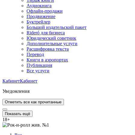
Тираж книги
Аудиокнига
Офлайн-продажи
Продвижение
Буктрейлер
Большой издательский пакет
Rideró для бизнеса
Юридический советник
Дополнительные услуги
Расшифровка текста
Перевод
Книги в аэропортах
Публикация
Все услуги
Кабинет
Кабинет
Уведомления
Отметить все как прочитанные
Показать ещё
18
+