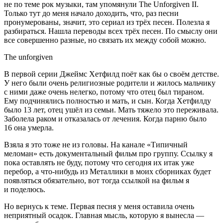
не по теме рок музыки, там упомянули The Unforgiven II.
Только тут до меня начало доходить, что, раз песни
пронумерованы, значит, это сериал из трёх песен. Полезла я
разбираться. Нашла переводы всех трёх песен. По смыслу они
все совершенно разные, но связать их между собой можно.
The unforgiven
В первой серии Джеймс Хетфилд поёт как бы о своём детстве.
У него были очень религиозные родители и жилось мальчику
с ними даже очень нелегко, потому что отец был тираном.
Ему подчинялись полностью и мать, и сын. Когда Хетфилду
было 13 лет, отец ушёл из семьи. Мать тяжело это переживала.
Заболела раком и отказалась от лечения. Когда парню было
16 она умерла.
Взяла я это тоже не из головы. На канале «Типичный
меломан» есть документальный фильм про группу. Ссылку я
пока оставлять не буду, потому что сегодня их итак уже
перебор, а что-нибудь из Металлики в моих сборниках будет
появляться обязательно, вот тогда ссылкой на фильм я
и поделюсь.
Но вернусь к теме. Первая песня у меня оставила очень
неприятный осадок. Главная мысль, которую я вынесла —