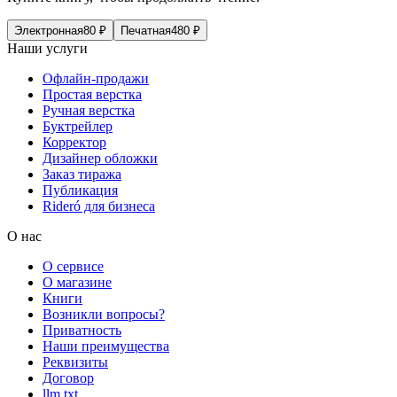
Электронная
80
₽
Печатная
480
₽
Наши услуги
Офлайн-продажи
Простая верстка
Ручная верстка
Буктрейлер
Корректор
Дизайнер обложки
Заказ тиража
Публикация
Rideró для бизнеса
О нас
О сервисе
О магазине
Книги
Возникли вопросы?
Приватность
Наши преимущества
Реквизиты
Договор
llm.txt