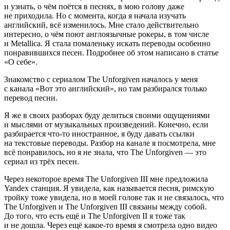
и узнать, о чём поётся в песнях, в мою голову даже
не приходила. Но с момента, когда я начала изучать
английский, всё изменилось. Мне стало действительно
интересно, о чём поют англоязычные рокеры, в том числе
и Metallica. Я стала помаленьку искать переводы особенно
понравившихся песен. Подробнее об этом написано в статье
«О себе».
Знакомство с сериалом The Unforgiven началось у меня
с канала «Вот это английский», но там разбирался только
перевод песни.
Я же в своих разборах буду делиться своими ощущениями
и мыслями от музыкальных произведений. Конечно, если
разбирается что-то иностранное, я буду давать ссылки
на текстовые переводы. Разбор на канале я посмотрела, мне
всё понравилось, но я не знала, что The Unforgiven — это
сериал из трёх песен.
Через некоторое время The Unforgiven III мне предложила
Yandex станция. Я увидела, как называется песня, римскую
тройку тоже увидела, но в моей голове так и не связалось, что
The Unforgiven и The Unforgiven III связаны между собой.
До того, что есть ещё и The Unforgiven II я тоже так
и не дошла. Через ещё какое-то время я смотрела одно видео