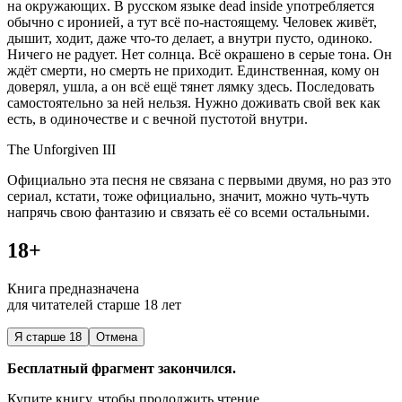
на окружающих. В русском языке dead inside употребляется
обычно с иронией, а тут всё по-настоящему. Человек живёт,
дышит, ходит, даже что-то делает, а внутри пусто, одиноко.
Ничего не радует. Нет солнца. Всё окрашено в серые тона. Он
ждёт смерти, но смерть не приходит. Единственная, кому он
доверял, ушла, а он всё ещё тянет лямку здесь. Последовать
самостоятельно за ней нельзя. Нужно доживать свой век как
есть, в одиночестве и с вечной пустотой внутри.
The Unforgiven III
Официально эта песня не связана с первыми двумя, но раз это
сериал, кстати, тоже официально, значит, можно чуть-чуть
напрячь свою фантазию и связать её со всеми остальными.
18+
Книга предназначена
для читателей старше 18 лет
Я старше 18
Отмена
Бесплатный фрагмент закончился.
Купите книгу, чтобы продолжить чтение.