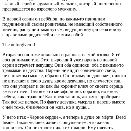
главный герой выдуманный мальчик, который постепенно
превращается во взрослого мужчину.
В первой серии он ребёнок, по каким-то причинам
подчинённый своим родителям, не имеющий собственного
мнения, растущий замкнутым, ведущий внутри себя
войн
у
с правилами родителей и с самим собой.
The unforgiven II
Вторая песня тоже довольно страшная, на мой взгляд. Я её
воспринимаю так. Этот выросший уже парень из первой
серии встречает девушку. Они оба одиноки, оба с какими-то
травмами из детства. Парень не видит солнечного света,
не в прямом смысле, образно. Он никому не доверяет, никого
не впускает в свою душу, кроме девушки, но случается так,
что она умирает и он как бы хоронит ключ от своего сердца
вместе с ней. Там всё это метафорично, образно, но ёмоё,
ребята, как страшно! Как представишь, аж жуть пробирает.
Так всё же нельзя. По факту девушка умерла и парень вместе
с ней тоже. Физически он жив, но в душе…
У него итак «Чёрное сердце», а теперь в душе он мёртв. Dead
Inside. Такой человек живёт с ощущением, что жизнь
кончилась. Он не строит никаких планов. Ему плевать