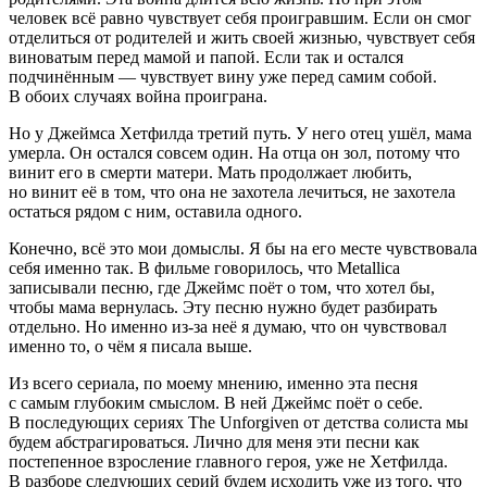
человек всё равно чувствует себя проигравшим. Если он смог
отделиться от родителей и жить своей жизнью, чувствует себя
вино
ватым перед мамой и папой. Если так и остался
подчинённым — чувствует вину уже перед самим собой.
В обоих случаях
войн
а проиграна.
Но у Джеймса Хетфилда третий путь. У него отец ушёл, мама
умерла. Он остался совсем один. На отца он зол, потому что
винит его в смерти матери. Мать продолжает любить,
но винит её в том, что она не захотела лечиться, не захотела
остаться рядом с ним, оставила одного.
Конечно, всё это мои домыслы. Я бы на его месте чувствовала
себя именно так. В фильме говорилось, что Metallica
записывали песню, где Джеймс поёт о том, что хотел бы,
чтобы мама вернулась. Эту песню нужно будет разбирать
отдельно. Но именно из-за неё я думаю, что он чувствовал
именно то, о чём я писала выше.
Из всего сериала, по моему мнению, именно эта песня
с самым глубоким смыслом. В ней Джеймс поёт о себе.
В последующих сериях The Unforgiven от детства солиста мы
будем абстрагироваться. Лично для меня эти песни как
постепенное взросление главного героя, уже не Хетфилда.
В разборе следующих серий будем исходить уже из того, что