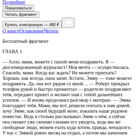
Подробнее
Пожаловаться
Читать фрагмент
Купить
электронную — 480 ₽
О книге
Оглавление
Читать
Бесплатный фрагмент
ГЛАВА 1
— Алло, мама, можете с папой меня поздравить. Я —
дипломированный журналист! Моя мечта — осуществилась.
Спасибо, мама. Когда вас ждать? Не можете приехать?
Хорошо, как всегда, папа занят. Кстати, Эмму — тоже можете
поздравить. Да, она вот рядом со мной… — Роберт прикрыл
телефон рукой и быстро прошептал — родители поздравляют
тебя, передают привет и желают нам с тобой дальнейших
успехов. — И вновь продолжил разговор с матерью. — Эмма
благодарит тебя. Мама, мы вот, решили поехать к нам домой,
хочу Эмме, как своей будущей жене, показать наше родовое
поместье. Ведь я столько рассказывал Эмме о нём, а сейчас
она сможет уже своими глазами его увидеть, ведь мы же
свободные люди, можем ехать куда хотим, правда, ненадолго.
У нас с Эммой ровно месяц на отдых, а потом мы начинаем