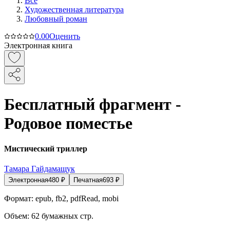
Все
Художественная литература
Любовный роман
0.0
0
Оценить
Электронная книга
Бесплатный фрагмент -
Родовое поместье
Мистический триллер
Тамара Гайдамащук
Электронная
480
₽
Печатная
693
₽
Формат:
epub, fb2, pdfRead, mobi
Объем:
62
бумажных стр.