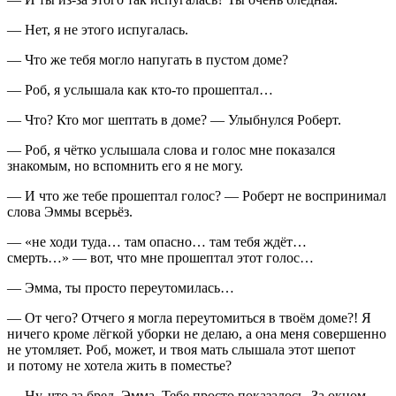
— Нет, я не этого испугалась.
— Что же тебя могло напугать в пустом доме?
— Роб, я услышала как кто-то прошептал…
— Что? Кто мог шептать в доме? — Улыбнулся Роберт.
— Роб, я чётко услышала слова и голос мне показался
знакомым, но вспомнить его я не могу.
— И что же тебе прошептал голос? — Роберт не воспринимал
слова Эммы всерьёз.
— «не ходи туда… там опасно… там тебя ждёт…
смерть…» — вот, что мне прошептал этот голос…
— Эмма, ты просто переутомилась…
— От чего? Отчего я могла переутомиться в твоём доме?! Я
ничего кроме лёгкой уборки не делаю, а она меня совершенно
не утомляет. Роб, может, и твоя мать слышала этот шепот
и потому не хотела жить в поместье?
— Ну, что за бред, Эмма. Тебе просто показалось. За окном