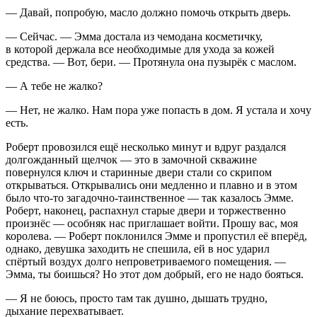
— Давай, попробую, масло должно помочь открыть дверь.
— Сейчас. — Эмма достала из чемодана косметичку,
в которой держала все необходимые для ухода за кожей
средства. — Вот, бери. — Протянула она пузырёк с маслом.
— А тебе не жалко?
— Нет, не жалко. Нам пора уже попасть в дом. Я устала и хочу
есть.
Роберт провозился ещё несколько минут и вдруг раздался
долгожданный щелчок — это в замочной скважине
повернулся ключ и старинные двери стали со скрипом
открываться. Открывались они медленно и плавно и в этом
было что-то загадочно-таинственное — так казалось Эмме.
Роберт, наконец, распахнул старые двери и торжественно
произнёс — особняк нас приглашает войти. Прошу вас, моя
королева. — Роберт поклонился Эмме и пропустил её вперёд,
однако, девушка заходить не спешила, ей в нос ударил
спёртый воздух долго непроветриваемого помещения. —
Эмма, ты боишься? Но этот дом добрый, его не надо бояться.
— Я не боюсь, просто там так душно, дышать трудно,
дыхание перехватывает.