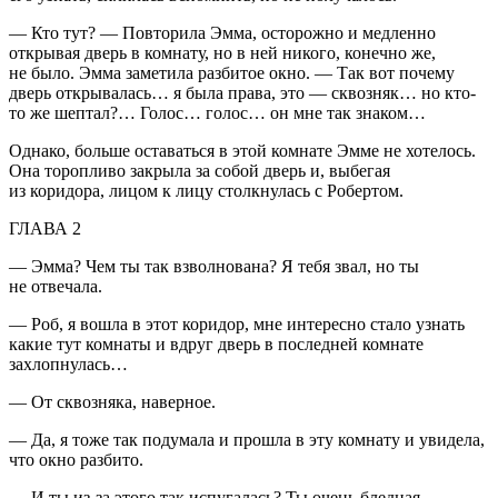
— Кто тут? — Повторила Эмма, осторожно и медленно
открывая дверь в комнату, но в ней никого, конечно же,
не было. Эмма заметила разбитое окно. — Так вот почему
дверь открывалась… я была права, это — сквозняк… но кто-
то же шептал?… Голос… голос… он мне так знаком…
Однако, больше оставаться в этой комнате Эмме не хотелось.
Она торопливо закрыла за собой дверь и, выбегая
из коридора, лицом к лицу столкнулась с Робертом.
ГЛАВА 2
— Эмма? Чем ты так взволнована? Я тебя звал, но ты
не отвечала.
— Роб, я вошла в этот коридор, мне интересно стало узнать
какие тут комнаты и вдруг дверь в последней комнате
захлопнулась…
— От сквозняка, наверное.
— Да, я тоже так подумала и прошла в эту комнату и увидела,
что окно разбито.
— И ты из-за этого так испугалась? Ты очень бледная.