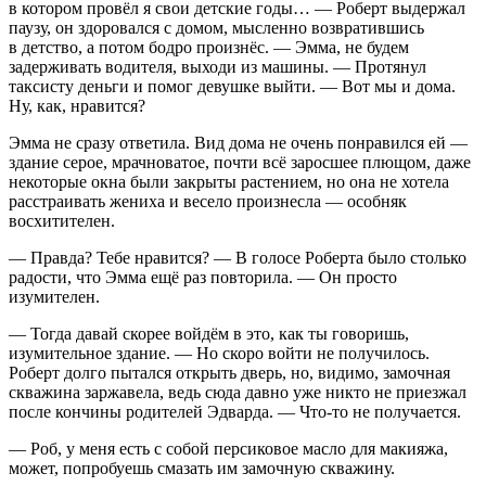
в котором провёл я свои детские годы… — Роберт выдержал
паузу, он здоровался с домом, мысленно возвратившись
в детство, а потом бодро произнёс. — Эмма, не будем
задерживать водителя, выходи из машины. — Протянул
таксисту деньги и помог девушке выйти. — Вот мы и дома.
Ну, как, нравится?
Эмма не сразу ответила. Вид дома не очень понравился ей —
здание серое, мрачноватое, почти всё заросшее плющом, даже
некоторые окна были закрыты растением, но она не хотела
расстраивать жениха и весело произнесла — особняк
восхитителен.
— Правда? Тебе нравится? — В голосе Роберта было столько
радости, что Эмма ещё раз повторила. — Он просто
изумителен.
— Тогда давай скорее войдём в это, как ты говоришь,
изумительное здание. — Но скоро войти не получилось.
Роберт долго пытался открыть дверь, но, видимо, замочная
скважина заржавела, ведь сюда давно уже никто не приезжал
после кончины родителей Эдварда. — Что-то не получается.
— Роб, у меня есть с собой персиковое масло для макияжа,
может, попробуешь смазать им замочную скважину.