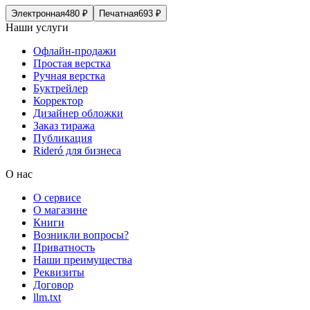
Электронная
480
₽
Печатная
693
₽
Наши услуги
Офлайн-продажи
Простая верстка
Ручная верстка
Буктрейлер
Корректор
Дизайнер обложки
Заказ тиража
Публикация
Rideró для бизнеса
О нас
О сервисе
О магазине
Книги
Возникли вопросы?
Приватность
Наши преимущества
Реквизиты
Договор
llm.txt