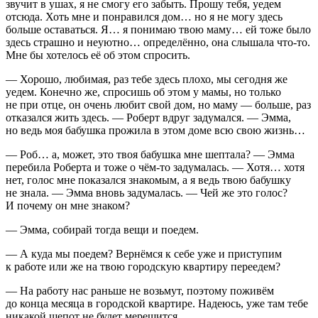
звучит в ушах, я не смогу его забыть. Прошу тебя, уедем
отсюда. Хоть мне и понравился дом… но я не могу здесь
больше оставаться. Я… я понимаю твою маму… ей тоже было
здесь страшно и неуютно… определённо, она слышала что-то.
Мне бы хотелось её об этом спросить.
— Хорошо, любимая, раз тебе здесь плохо, мы сегодня же
уедем. Конечно же, спросишь об этом у мамы, но только
не при отце, он очень любит свой дом, но маму — больше, раз
отказался жить здесь. — Роберт вдруг задумался. — Эмма,
но ведь моя бабушка прожила в этом доме всю свою жизнь…
— Роб… а, может, это твоя бабушка мне шептала? — Эмма
перебила Роберта и тоже о чём-то задумалась. — Хотя… хотя
нет, голос мне показался знакомым, а я ведь твою бабушку
не знала. — Эмма вновь задумалась. — Чей же это голос?
И почему он мне знаком?
— Эмма, собирай тогда вещи и поедем.
— А куда мы поедем? Вернёмся к себе уже и приступим
к работе или же на твою городскую квартиру переедем?
— На работу нас раньше не возьмут, поэтому поживём
до конца месяца в городской квартире. Надеюсь, уже там тебе
никакой шепот не будет мерещится.