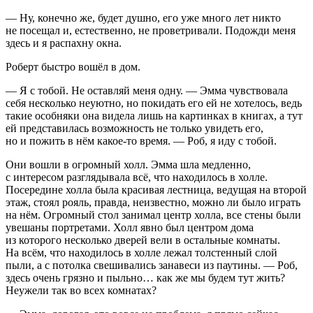
— Ну, конечно же, будет душно, его уже много лет никто
не посещал и, естественно, не проветривали. Подожди меня
здесь и я распахну окна.
Роберт быстро вошёл в дом.
— Я с тобой. Не оставляй меня одну. — Эмма чувствовала
себя несколько неуютно, но покидать его ей не хотелось, ведь
такие особняки она видела лишь на картинках в книгах, а тут
ей представилась возможность не только увидеть его,
но и пожить в нём какое-то время. — Роб, я иду с тобой.
Они вошли в огромный холл. Эмма шла медленно,
с интересом разглядывала всё, что находилось в холле.
Посередине холла была красивая лестница, ведущая на второй
этаж, стоял рояль, правда, неизвестно, можно ли было играть
на нём. Огромный стол занимал центр холла, все стены были
увешаны портретами. Холл явно был центром дома
из которого несколько дверей вели в остальные комнаты.
На всём, что находилось в холле лежал толстенный слой
пыли, а с потолка свешивались занавеси из паутины. — Роб,
здесь очень грязно и пыльно… как же мы будем тут жить?
Неужели так во всех комнатах?