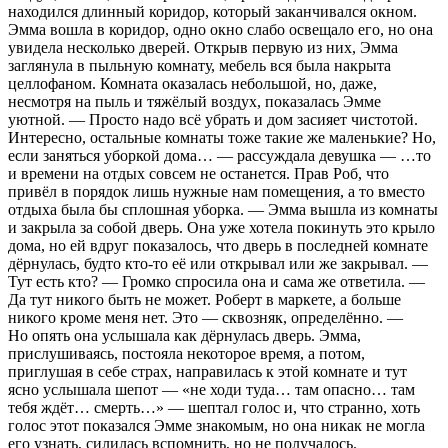
находился длинный коридор, который заканчивался окном.
Эмма вошла в коридор, одно окно слабо освещало его, но она
увидела несколько дверей. Открыв первую из них, Эмма
заглянула в пыльную комнату, мебель вся была накрыта
целлофаном. Комната оказалась небольшой, но, даже,
несмотря на пыль и тяжёлый воздух, показалась Эмме
уютной. — Просто надо всё убрать и дом засияет чистотой.
Интересно, остальные комнаты тоже такие же маленькие? Но,
если заняться уборкой дома… — рассуждала девушка — …то
и времени на отдых совсем не останется. Прав Роб, что
привёл в порядок лишь нужные нам помещения, а то вместо
отдыха была бы сплошная уборка. — Эмма вышла из комнаты
и закрыла за собой дверь. Она уже хотела покинуть это крыло
дома, но ей вдруг показалось, что дверь в последней комнате
дёрнулась, будто кто-то её или открывал или же закрывал. —
Тут есть кто? — Громко спросила она и сама же ответила. —
Да тут никого быть не может. Роберт в маркете, а больше
никого кроме меня нет. Это — сквозняк, определённо. —
Но опять она услышала как дёрнулась дверь. Эмма,
прислушиваясь, постояла некоторое время, а потом,
приглушая в себе страх, направилась к этой комнате и тут
ясно услышала шепот — «не ходи туда… там опасно… там
тебя ждёт… смерть…» — шептал голос и, что странно, хоть
голос этот показался Эмме знакомым, но она никак не могла
его узнать, силилась вспомнить, но не получалось.