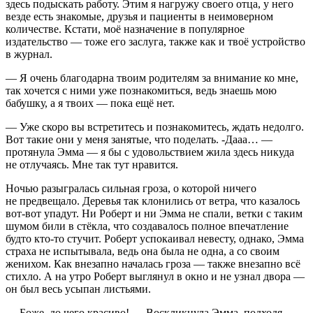
здесь подыскать работу. Этим я нагружу своего отца, у него
везде есть знакомые, друзья и пациенты в неимоверном
количестве. Кстати, моё назначение в популярное
издательство — тоже его заслуга, также как и твоё устройство
в журнал.
— Я очень благодарна твоим родителям за внимание ко мне,
так хочется с ними уже познакомиться, ведь знаешь мою
бабушку, а я твоих — пока ещё нет.
— Уже скоро вы встретитесь и познакомитесь, ждать недолго.
Вот такие они у меня занятые, что поделать. -Дааа… —
протянула Эмма — я бы с удовольствием жила здесь никуда
не отлучаясь. Мне так тут нравится.
Ночью разыгралась сильная гроза, о которой ничего
не предвещало. Деревья так клонились от ветра, что казалось
вот-вот упадут. Ни Роберт и ни Эмма не спали, ветки с таким
шумом били в стёкла, что создавалось полное впечатление
будто кто-то стучит. Роберт успокаивал невесту, однако, Эмма
страха не испытывала, ведь она была не одна, а со своим
женихом. Как внезапно началась гроза — также внезапно всё
стихло. А на утро Роберт выглянул в окно и не узнал двора —
он был весь усыпан листьями.
— Боже, до чего красиво! — Воскликнула Эмма, подходя