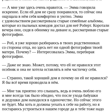
— А мне уже здесь очень нравится. — Эмма говорила
искренне. Если ей дом не сразу понравился, то сейчас она
ощущала в нём себя комфортно и уютно. Эмма
с удовольствием рассматривала старые семейные альбомы,
которые из пыльных комодов достал для неё Роберт. Коротали
вечера они, сидя в обнимку на диване и, рассматривая старые
фотографии.
— Роб, я уже хорошо разбираюсь в твоих родственниках
со стороны отца, но здесь нет ни одной фотографии твоей
матери. Почему? — Интересовалась Эмма, перебирая
фотографии.
— Даже не знаю. Может, потому, что ей не нравился этот
особняк и она не хотела оставлять в нём частичку себя.
— Странно, такой хороший дом и почему он ей не нравился?
Я бы всё время проводила в нём.
— Мне так приятно это слышать, ведь я очень люблю его
и мне всегда так было обидно, что после ухода бабушки
и дедушки дом находился в одиночестве. Но сейчас этого
не будет. Мы хоть и должны уехать к себе на работу, но я
постараюсь устроиться в нашем городе да и тебе тоже надо