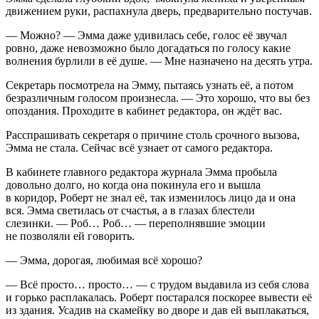
движением руки, распахнула дверь, предварительно постучав.
— Можно? — Эмма даже удивилась себе, голос её звучал
ровно, даже невозможно было догадаться по голосу какие
волнения бурлили в её душе. — Мне назначено на десять утра.
Секретарь посмотрела на Эмму, пытаясь узнать её, а потом
безразличным голосом произнесла. — Это хорошо, что вы без
опоздания. Проходите в кабинет редактора, он ждёт вас.
Расспрашивать секретаря о причине столь срочного вызова,
Эмма не стала. Сейчас всё узнает от самого редактора.
В кабинете главного редактора журнала Эмма пробыла
довольно долго, но когда она покинула его и вышла
в коридор, Роберт не знал её, так изменилось лицо да и она
вся. Эмма светилась от счастья, а в глазах блестели
слезинки. — Роб… Роб… — переполнявшие эмоции
не позволяли ей говорить.
— Эмма, дорогая, любимая всё хорошо?
— Всё просто… просто… — с трудом выдавила из себя слова
и горько расплакалась. Роберт постарался поскорее вывести её
из здания. Усадив на скамейку во дворе и дав ей выплакаться,