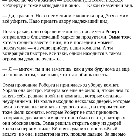
к Роберту и тоже выглядывая в окно. — Какой сказочный вид.
— Да, красиво. Но за неимением садовника придётся самим
всё убирать. Надо придать двору надлежащий вид.
Позавтракав, они собрали все листья, после чего Роберт
отправился в близлежащий маркет за продуктами. Эмма тоже
хотела сходить вместе с ним, но в последний момент
передумала — я лучше приберу наши комнаты. А ты
возвращайся быстрее, всё-таки, одной находится в таком
огромном доме не очень-то…
— Я — мигом, ты и не заметишь, как я уже буду дома да ещё
и с провиантом, я же знаю, что ты любишь поесть.
Эмма проводила Роберта и принялась за уборку комнат.
Убрала она быстро, Роберта всё ещё не было и, чтобы чем-то
занять себя, решила пройти в комнаты, которые остались
неубранными. Из холла выходило несколько дверей, которые
вели в остальные комнаты первого этажа, на втором этаже
тоже были комнаты, которые Роберт не стал приводить
в порядок, для жилья им достаточно было и тех, в которых
они обосновались. Эмма решила открыть одну из дверей
холла на первом этаже. Ей опять ударил в нос тяжёлый
воздух, но она, несмотря на это, прошла дальше. За дверью