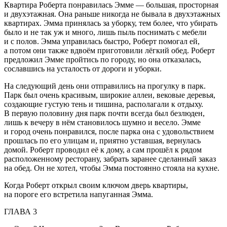
Квартира Роберта понравилась Эмме — большая, просторная
и двухэтажная. Она раньше никогда не бывала в двухэтажных
квартирах. Эмма принялась за уборку, тем более, что убирать
было и не так уж и много, лишь пыль поснимать с мебели
и с полов. Эмма управилась быстро, Роберт помогал ей,
а потом они также вдвоём приготовили лёгкий обед. Роберт
предложил Эмме пройтись по городу, но она отказалась,
сославшись на усталость от дороги и уборки.
На следующий день они отправились на прогулку в парк.
Парк был очень красивым, широкие аллеи, вековые деревья,
создающие густую тень и тишина, располагали к отдыху.
В первую половину дня парк почти всегда был безлюден,
лишь к вечеру в нём становилось шумно и весело. Эмме
и город очень понравился, после парка она с удовольствием
прошлась по его улицам и, приятно уставшая, вернулась
домой. Роберт проводил её к дому, а сам прошёл к рядом
расположенному ресторану, забрать заранее сделанный заказ
на обед. Он не хотел, чтобы Эмма постоянно стояла на кухне.
Когда Роберт открыл своим ключом дверь квартиры,
на пороге его встретила напуганная Эмма.
ГЛАВА 3