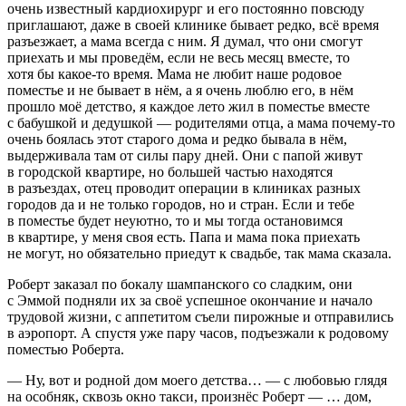
очень известный кардиохирург и его постоянно повсюду
приглашают, даже в своей клинике бывает редко, всё время
разъезжает, а мама всегда с ним. Я думал, что они смогут
приехать и мы проведём, если не весь месяц вместе, то
хотя бы какое-то время. Мама не любит наше родовое
поместье и не бывает в нём, а я очень люблю его, в нём
прошло моё детство, я каждое лето жил в поместье вместе
с бабушкой и дедушкой — родителями отца, а мама почему-то
очень боялась этот старого дома и редко бывала в нём,
выдерживала там от силы пару дней. Они с папой живут
в городской квартире, но большей частью находятся
в разъездах, отец проводит операции в клиниках разных
городов да и не только городов, но и стран. Если и тебе
в поместье будет неуютно, то и мы тогда остановимся
в квартире, у меня своя есть. Папа и мама пока приехать
не могут, но обязательно приедут к свадьбе, так мама сказала.
Роберт заказал по бокалу
шампанск
ого со сладким, они
с Эммой подняли их за своё успешное окончание и начало
трудовой жизни, с аппетитом съели пирожные и отправились
в аэропорт. А спустя уже пару часов, подъезжали к родовому
поместью Роберта.
— Ну, вот и родной дом моего детства… — с любовью глядя
на особняк, сквозь окно такси, произнёс Роберт — … дом,