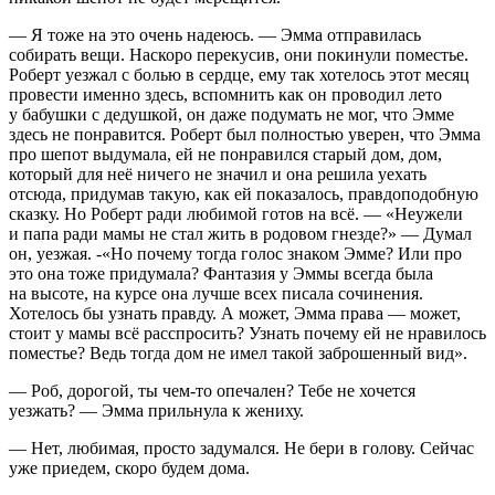
— Я тоже на это очень надеюсь. — Эмма отправилась
собирать вещи. Наскоро перекусив, они покинули поместье.
Роберт уезжал с болью в сердце, ему так хотелось этот месяц
провести именно здесь, вспомнить как он проводил лето
у бабушки с дедушкой, он даже подумать не мог, что Эмме
здесь не понравится. Роберт был полностью уверен, что Эмма
про шепот выдумала, ей не понравился старый дом, дом,
который для неё ничего не значил и она решила уехать
отсюда, придумав такую, как ей показалось, правдоподобную
сказку. Но Роберт ради любимой готов на всё. — «Неужели
и папа ради мамы не стал жить в родовом гнезде?» — Думал
он, уезжая. -«Но почему тогда голос знаком Эмме? Или про
это она тоже придумала? Фантазия у Эммы всегда была
на высоте, на курсе она лучше всех писала сочинения.
Хотелось бы узнать правду. А может, Эмма права — может,
стоит у мамы всё расспросить? Узнать почему ей не нравилось
поместье? Ведь тогда дом не имел такой заброшенный вид».
— Роб, дорогой, ты чем-то опечален? Тебе не хочется
уезжать? — Эмма прильнула к жениху.
— Нет, любимая, просто задумался. Не бери в голову. Сейчас
уже приедем, скоро будем дома.