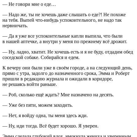
— Не говори мне о еде…
— Надо же, ты не хочешь даже слышать о еде?! Не похоже
на тебя. Выпей что-нибудь успокоительного, не надо так
нервничать.
— Да я уже все успокоительные капли выпила, что были
в нашей аптечке, а внутри у меня по прежнему всё дрожит.
— Ну, ладно, хватит. Не хочешь есть и я не буду, отдадим обед
соседской собаке. Собирайся и едем.
К вечеру они были уже в своём городе, а на следующий день,
прямо с утра, задолго до назначенного срока, Эмма и Роберт
пришли в редакцию журнала и ожидали в коридоре,
не решаясь войти раньше.
— Роб, сколько ещё ждать? Мне назначено на десять.
— Уже без пяти, можем заходить.
— Нет, я войду одна, ты меня здесь жди.
— Ну, иди тогда. Всё будет хорошо. Я уверен.
Эмма сделала глубокий вдох, чмокнула жениха и уверенным