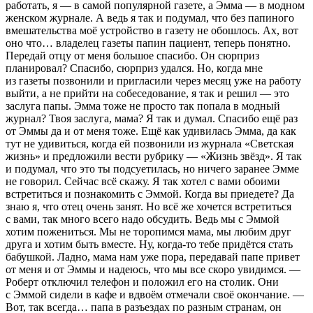
работать, я — в самой популярной газете, а Эмма — в модном
женском журнале. А ведь я так и подумал, что без папиного
вмешательства моё устройство в газету не обошлось. Ах, вот
оно что… владелец газеты папин пациент, теперь понятно.
Передай отцу от меня большое спасибо. Он сюрприз
планировал? Спасибо, сюрприз удался. Но, когда мне
из газеты позвонили и пригласили через месяц уже на работу
выйти, а не прийти на собеседование, я так и решил — это
заслуга папы. Эмма тоже не просто так попала в модный
журнал? Твоя заслуга, мама? Я так и думал. Спасибо ещё раз
от Эммы да и от меня тоже. Ещё как удивилась Эмма, да как
тут не удивиться, когда ей позвонили из журнала «Светская
жизнь» и предложили вести рубрику — «Жизнь звёзд». Я так
и подумал, что это ты подсуетилась, но ничего заранее Эмме
не говорил. Сейчас всё скажу. Я так хотел с вами обоими
встретиться и познакомить с Эммой. Когда вы приедете? Да
знаю я, что отец очень занят. Но всё же хочется встретиться
с вами, так много всего надо обсудить. Ведь мы с Эммой
хотим пожениться. Мы не торопимся мама, мы любим друг
друга и хотим быть вместе. Ну, когда-то тебе придётся стать
бабушкой. Ладно, мама нам уже пора, передавай папе привет
от меня и от Эммы и надеюсь, что мы все скоро увидимся. —
Роберт отключил телефон и положил его на столик. Они
с Эммой сидели в кафе и вдвоём отмечали своё окончание. —
Вот, так всегда… папа в разъездах по разным странам, он