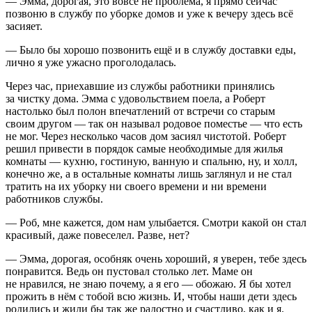
— Эмма, дорогая, это вовсе не проблема, я прямо сейчас
позвоню в службу по уборке домов и уже к вечеру здесь всё
засияет.
— Было бы хорошо позвонить ещё и в службу доставки еды,
лично я уже ужасно проголодалась.
Через час, приехавшие из службы работники принялись
за чистку дома. Эмма с удовольствием поела, а Роберт
настолько был полон впечатлений от встречи со старым
своим другом — так он называл родовое поместье — что есть
не мог. Через несколько часов дом засиял чистотой. Роберт
решил привести в порядок самые необходимые для жилья
комнаты — кухню, гостиную, ванную и спальню, ну, и холл,
конечно же, а в остальные комнаты лишь заглянул и не стал
тратить на их уборку ни своего времени и ни времени
работников службы.
— Роб, мне кажется, дом нам улыбается. Смотри какой он стал
красивый, даже повеселел. Разве, нет?
— Эмма, дорогая, особняк очень хороший, я уверен, тебе здесь
понравится. Ведь он пустовал столько лет. Маме он
не нравился, не знаю почему, а я его — обожаю. Я бы хотел
прожить в нём с тобой всю жизнь. И, чтобы наши дети здесь
родились и жили бы так же радостно и счастливо, как и я.