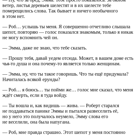
ветер, листья деревьев шелестят и в их шелесте тебе
померещились слова. Так бывает и ничего необычного
в этом нет.
— Роб… услышь ты меня. Я совершенно отчетливо слышала
шепот, повторяю — голос показался знакомым, только я никак
не могу вспомнить чей он.
— Эмма, даже не знаю, что тебе сказать.
— Прошу тебя, давай уедем отсюда. Может, в вашем доме есть
чья-то душа и она почему-то является только женщинам.
— Эмма, ну, что ты такое говоришь. Что ты ещё придумала?
Начиталась всякой ерунды?
— Роб… я боюсь… ты пойми же… голос мне сказал, что меня
ждёт смерть, если я туда войду.
— Ты вошла и, как видишь — жива. — Роберт старался
не поддаваться панике Эммы и пытался развеселить её,
но у него это получалось неумело, Эмму слова его
не веселили, она была напугана.
— Роб, мне правда страшно. Этот шепот у меня постоянно