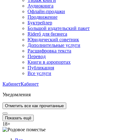
Тираж книги
Аудиокнига
Офлайн-продажи
Продвижение
Буктрейлер
Большой издательский пакет
Rideró для бизнеса
Юридический советник
Дополнительные услуги
Расшифровка текста
Перевод
Книги в аэропортах
Публикация
Все услуги
Кабинет
Кабинет
Уведомления
Отметить все как прочитанные
Показать ещё
18
+