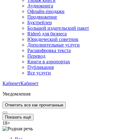
Тираж книги
Аудиокнига
Офлайн-продажи
Продвижение
Буктрейлер
Большой издательский пакет
Rideró для бизнеса
Юридический советник
Дополнительные услуги
Расшифровка текста
Перевод
Книги в аэропортах
Публикация
Все услуги
Кабинет
Кабинет
Уведомления
Отметить все как прочитанные
Показать ещё
18
+