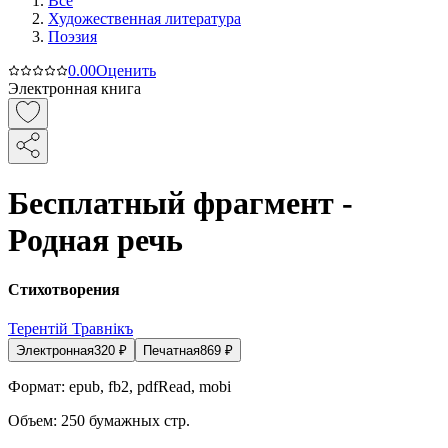
Все
Художественная литература
Поэзия
0.0
0
Оценить
Электронная книга
Бесплатный фрагмент -
Родная речь
Стихотворения
Терентiй Травнiкъ
Электронная
320
₽
Печатная
869
₽
Формат:
epub, fb2, pdfRead, mobi
Объем:
250
бумажных стр.