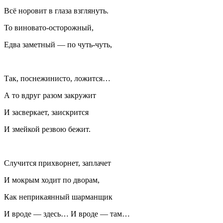
Всё норовит в глаза взглянуть.
То виновато-осторожный,
Едва заметный — по чуть-чуть,
Так, поснежинисто, ложится…
А то вдруг разом закружит
И засверкает, заискрится
И змейкой резвою бежит.
Случится прихворнет, заплачет
И мокрым ходит по дворам,
Как неприкаянный шарманщик
И вроде — здесь… И вроде — там…