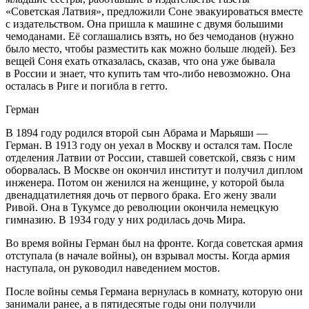
«Советская Латвия», предложили Соне эвакуироваться вместе
с издательством. Она пришла к машине с двумя большими
чемоданами. Её соглашались взять, но без чемоданов (нужно
было место, чтобы разместить как можно больше людей). Без
вещей Соня ехать отказалась, сказав, что она уже бывала
в
Росси
и и знает, что купить там что-либо невозможно. Она
осталась в Риге и погибла в гетто.
Герман
В 1894 году родился второй сын Абрама и Марьяши —
Герман. В 1913 году он уехал в Москву и остался там. После
отделения Латвии от
Росси
и, ставшей советской, связь с ним
оборвалась. В Москве он окончил институт и получил диплом
инженера. Потом он женился на женщине, у которой была
двенадцат
илетн
яя дочь от первого брака. Его жену звали
Ривой. Она в Тукумсе до революции окончила немецкую
гимназию. В 1934 году у них родилась дочь Мира.
Во время войны Герман был на фронте. Когда советская армия
отступала (в начале войны), он взрывал мосты. Когда армия
наступала, он руководил наведением мостов.
После войны семья Германа вернулась в комнату, которую они
занимали ранее, а в пятидесятые годы они получили