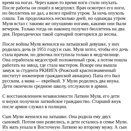
время на ногах. Через какое-то время ноги стали опухать.
После работы он пошёл в медпункт. Врач осмотрел его ноги,
но бюллетень не дал, а велел прийти утром. За ночь опухоль
сошла. Так продолжалось несколько дней, но однажды утром
Муля встал с такими же опухшими ногами, какими они были
вечером. Только тогда он наконец получил бюллетень на два
дня. Периодически такой сценарий повторялся до весны.
После войны Муля женился на латышской девушке, у них
родилась дочь (в 1951 году) и сын. Муля хотел, чтобы его дочь
стала врачом, но девочка поступила только в медучилище.
Она отработала медсестрой положенный срок, а потом пошла
работать на завод, где стала мастером. Вскоре она вышла
замуж за студента РКИИГА (Рижский краснознаменный
институт инженеров гражданской авиации). Папа его был
русским, а мама —
еврей
кой. У Мули родились два внука.
Дети окончили среднюю школу, отслужили в армии.
С восстановлением независимости Латвии Муля, его дети
и внуки получили латвийское гражданство. Старший внук
после армии служил в полиции.
Сын Мули женился на латышке. Она родила ему двух
сыновей. Потом они развелись, и дети остались в семье Мули.
Их мать уехала в Восточную Латвию ко второму мужу. А сын