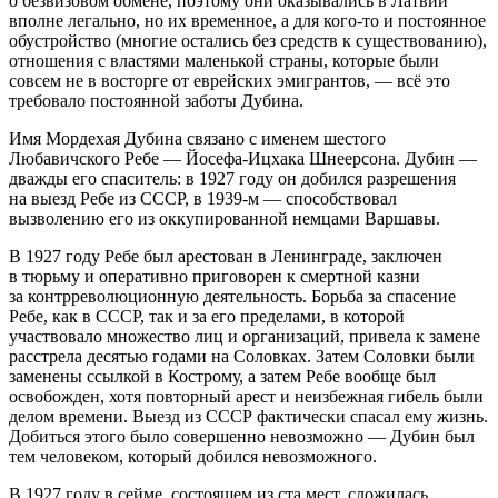
о безвизовом обмене, поэтому они оказывались в Латвии
вполне легально, но их временное, а для кого-то и постоянное
обустройство (многие остались без средств к существованию),
отношения с властями маленькой страны, которые были
совсем не в восторге от
еврей
ских эмигрантов, — всё это
требовало постоянной заботы Дубина.
Имя Мордехая Дубина связано с именем шестого
Любавичского Ребе — Йосефа-Ицхака Шнеерсона. Дубин —
дважды его спаситель: в 1927 году он добился разрешения
на выезд Ребе из СССР, в 1939-м — способствовал
вызволению его из оккупированной немцами Варшавы.
В 1927 году Ребе был арестован в Ленинграде, заключен
в тюрьму и оперативно приговорен к смертной казни
за контрреволюционную деятельность. Борьба за спасение
Ребе, как в СССР, так и за его пределами, в которой
участвовало множество лиц и организаций, привела к замене
расстрела десятью годами на Соловках. Затем Соловки были
заменены ссылкой в Кострому, а затем Ребе вообще был
освобожден, хотя повторный арест и неизбежная гибель были
делом времени. Выезд из СССР фактически спасал ему жизнь.
Добиться этого было совершенно невозможно — Дубин был
тем человеком, который добился невозможного.
В 1927 году в сейме, состоящем из ста мест, сложилась