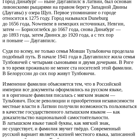
Город Динабург — ныне Даугавпилс в Латвии, был основан
ливонскими рыцарями на правом берегу Западной Двины
(Даугавы) у озера Щуп. Первое упоминание о городе
относится к 1275 году. Город назывался Duneburg
до 1656 года, Nowenene в немецких источниках, Невгин,
затем — Борисоглебск до 1667 года, снова Динабург —
до 1893 года, затем Двинск до 1920 года, а с тех пор
и поныне — Даугавпилс.
Судя по всему, не только семья Мовши Тульбовича проделала
подобный путь. В начале 1941 года в Даугавпилсе жила семья
Тулбовичей с четырьмя сыновьями и двумя дочерьми. В Риге
в то время проживало не менее ста носителей этой фамилии.
В Белоруссии до сих пор живут Тулбовичи.
Изменение фамилии объясняется тем, что в
Росси
йской
империи все документы оформлялись на русском языке,
и в оригинале фамилия писалась с мягким знаком —
Тульбович. После революции и приобретения независимости
местные власти в Латвии получили возможность пользоваться
в качестве государственного латышским языком — как
доказательство
нацио
нальной самостоятельности.
В латышском языке такой буквы, как мягкий знак,
не существует, и фамилия звучит твёрдо. Современный
русский вариант является копией местного языка, записанной