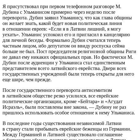
Я присутствовал при первом телефонном разговоре М.
Дубина с Ульманисом примерно через неделю после
переворота. Дубин заявил Ульманису, что как глава общины
он желает знать, какой будет новая политическая линия
в отношении евреев: «Если я в Латвии лишний, я могу
уехать». Ульманис успокоил его и пригласил в канцелярию
для личной беседы. Формально Дубин считался теперь
частным лицом, ибо депутатом он ввиду роспуска сейма
больше не был. Пост председателя религиозной общины Риги
не давал ему никаких официальных прав. Но фактически М.
Дубин после аудиенции у Ульманиса стал единственным
представителем всего латвийского
еврей
ства. Двери всех
государственных учреждений были теперь открыты для него
еще шире, чем прежде.
После государственного переворота анти
семит
изм
в латвийском обществе резко усилился, все
еврей
ские
политические организации, кроме «Бейтара» и «Агудат
Исраэль», были поставлены вне закона, — Дубину не раз
пришлось использовать особое отношение к нему Ульманиса.
В последние годы существования независимой Латвии
в страну стали прибывать
еврей
ские беженцы из Германии.
Между Германией и Латвией существовало соглашение