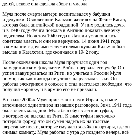
детей, вскоре она сделала
аборт
и умерла.
Муля после смерти матери воспитывался у бабушки
и дедушки. Овдовевший Кальман женился на Фейге Каган,
которая была английской подданной. У них родилась дочь,
и в 1940 году Фейга поехала в Англию показать девочку
родителям. Но летом 1940 года в Латвии установилась
советская власть, и они не вернулись. 14 июня 1941 года
в компании с другими «служителями культа» Кальман был
выслан в Казахстан, где скончался в 1942 году.
После окончания школы Муля проучился один год
на медицинском факультете. Война прервала его учебу. Он
успел эвакуироваться из Риги, но учиться в
Росси
и Муля
не мог, так как никогда не учился на русском языке. Он
работал электриком в совхозе и стал настолько необходим, что
получил «бронь», и в армию его не призвали.
В начале 2000-х Муля приезжал к нам в Израиль, и мне
запомнился один эпизод из наших разговоров. Зима 1941 года
была очень холодной. Муля был обут в летние туфли,
в которых он выехал из Риги. К зиме туфли настолько
потеряли форму, что он сумел надеть их на толстые
шерстяные носки, которые ему дала хозяйка квартиры, где он
снимал комнату. Муля работал с утра до позднего вечера, всё