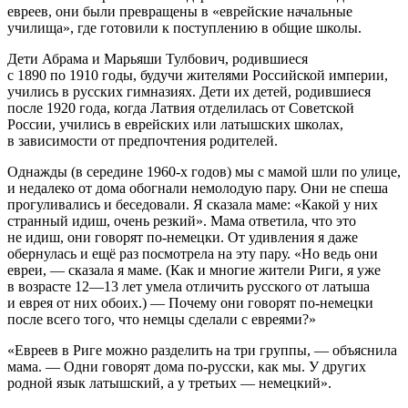
евреев, они были превращены в «
еврей
ские начальные
училища», где готовили к поступлению в общие школы.
Дети Абрама и Марьяши Тулбович, родившиеся
с 1890 по 1910 годы, будучи жителями
Росси
йской империи,
учились в русских гимназиях. Дети их детей, родившиеся
после 1920 года, когда Латвия отделилась от Советской
Росси
и, учились в
еврей
ских или латышских школах,
в зависимости от предпочтения родителей.
Однажды (в середине 1960-х годов) мы с мамой шли по улице,
и недалеко от дома обогнали немолодую пару. Они не спеша
прогуливались и беседовали. Я сказала маме: «Какой у них
странный идиш, очень резкий». Мама ответила, что это
не идиш, они говорят по-немецки. От удивления я даже
обернулась и ещё раз посмотрела на эту пару. «Но ведь они
евреи
, — сказала я маме. (Как и многие жители Риги, я уже
в возрасте 12—13 лет умела отличить русского от латыша
и еврея от них обоих.) — Почему они говорят по-немецки
после всего того, что немцы сделали с евреями?»
«Евреев в Риге можно разделить на три группы, — объяснила
мама. — Одни говорят дома по-русски, как мы. У других
родной язык латышский, а у третьих — немецкий».