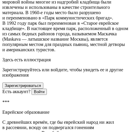
мировой войны многие из надгробий кладбища были
извлечены и использованы в качестве строительного
материала. В 1960-е годы место было разрушено
и переименовано в «Парк коммунистических бригад».
В 1992 году парк был переименован в «Старое
еврей
ское
кладбище». В настоящее время парк, расположенный в одном
из самых бедных районов города, называемом Маскачка
(Maskava — латышское название Москвы), является
популярным местом для праздных пьяниц, местной детворы
и
америк
анских туристов.
Здесь есть иллюстрация
Зарегистрируйтесь или войдите, чтобы увидеть ее и другие
изображения
Зарегистрироваться
Есть аккаунт?
Войти
***
Еврей
ское образование
С древнейших времён, где бы
еврей
ский народ ни жил
в рассеянии, всюду он подвергался гонениям