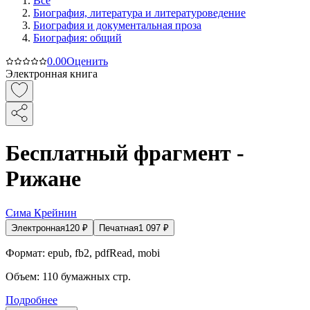
Все
Биография, литература и литературоведение
Биография и документальная проза
Биография: общий
0.0
0
Оценить
Электронная книга
Бесплатный фрагмент -
Рижане
Сима Крейнин
Электронная
120
₽
Печатная
1 097
₽
Формат:
epub, fb2, pdfRead, mobi
Объем:
110
бумажных стр.
Подробнее