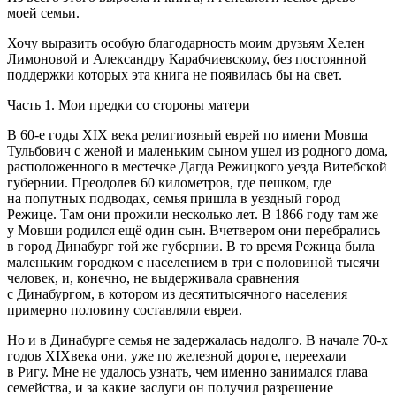
моей семьи.
Хочу выразить особую благодарность моим друзьям Хелен
Лимоновой и Александру Карабчиевскому, без постоянной
поддержки которых эта книга не появилась бы на свет.
Часть 1. Мои предки со стороны матери
В 60-е годы XIX века религиозный
еврей
по имени Мовша
Тульбович с женой и маленьким сыном ушел из родного дома,
расположенного в местечке Дагда Режицкого уезда Витебской
губернии. Преодолев 60 километров, где пешком, где
на попутных подводах, семья пришла в уездный город
Режице. Там они прожили несколько лет. В 1866 году там же
у Мовши родился ещё один сын. Вчетвером они перебрались
в город Динабург той же губернии. В то время Режица была
маленьким городком с населением в три с половиной тысячи
человек, и, конечно, не выдерживала сравнения
с Динабургом, в котором из десятитысячного населения
примерно половину составляли
евреи
.
Но и в Динабурге семья не задержалась надолго. В начале 70-х
годов XIXвека они, уже по железной дороге, переехали
в Ригу. Мне не удалось узнать, чем именно занимался глава
семейства, и за какие заслуги он получил разрешение