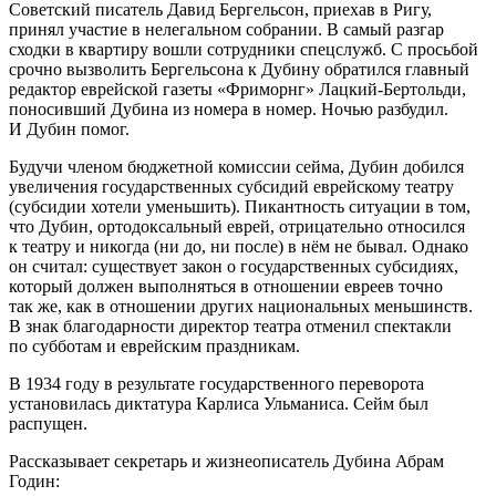
Советский писатель Давид Бергельсон, приехав в Ригу,
принял участие в нелегальном собрании. В самый разгар
сходки в квартиру вошли сотрудники спецслужб. С просьбой
срочно вызволить Бергельсона к Дубину обратился главный
редактор
еврей
ской газеты «Фриморнг» Лацкий-Бертольди,
поносивший Дубина из номера в номер. Ночью разбудил.
И Дубин помог.
Будучи
член
ом бюджетной комиссии сейма, Дубин добился
увеличения государственных субсидий
еврей
скому театру
(субсидии хотели уменьшить). Пикантность ситуации в том,
что Дубин, ортодоксальный
еврей
, отрицательно относился
к театру и никогда (ни до, ни после) в нём не бывал. Однако
он считал: существует закон о государственных субсидиях,
который должен выполняться в отношении евреев точно
так же, как в отношении других
нацио
нальных
меньшин
ств.
В знак благодарности директор театра отменил спектакли
по субботам и
еврей
ским праздникам.
В 1934 году в результате государственного переворота
установилась диктатура Карлиса Ульманиса. Сейм был
распущен.
Рассказывает секретарь и жизнеописатель Дубина Абрам
Годин: