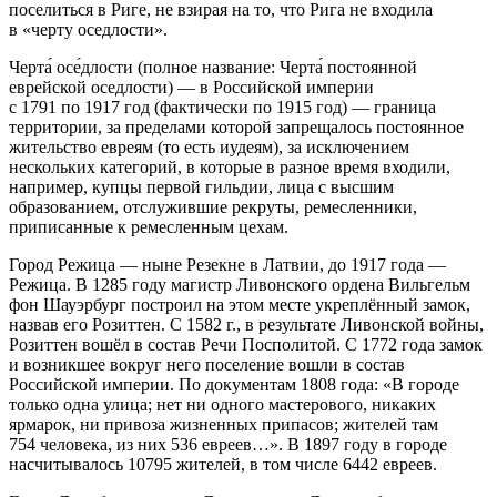
поселиться в Риге, не взирая на то, что Рига не входила
в «черту оседлости».
Черта́ осе́длости (полное название: Черта́ постоянной
еврей
ской оседлости) — в
Росси
йской империи
с 1791 по 1917 год (фактически по 1915 год) — граница
территории, за пределами которой запрещалось постоянное
жительство евреям (то есть иудеям), за исключением
нескольких категорий, в которые в разное время входили,
например, купцы первой гильдии, лица с высшим
образованием, отслужившие рекруты, ремесленники,
приписанные к ремесленным цехам.
Город Режица — ныне Резекне в Латвии, до 1917 года —
Режица. В 1285 году магистр Ливонского ордена Вильгельм
фон Шауэрбург построил на этом месте укреплённый замок,
назвав его Розиттен. С 1582 г., в результате Ливонской войны,
Розиттен вошёл в состав Речи Посполитой. С 1772 года замок
и возникшее вокруг него поселение вошли в состав
Росси
йской империи. По документам 1808 года: «В городе
только одна улица; нет ни одного мастерового, никаких
ярмарок, ни привоза жизненных припасов; жителей там
754 человека, из них 536 евреев…». В 1897 году в городе
насчитывалось 10795 жителей, в том числе 6442 евреев.