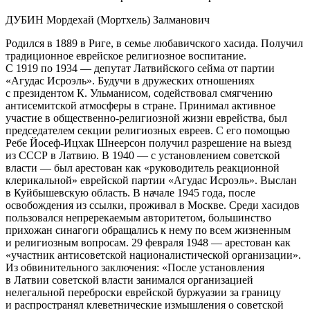
ДУБИН Мордехай (Мортхель) Залманович
Родился в 1889 в Риге, в семье любавичского хасида. Получил
традиционное
еврей
ское религиозное воспитание.
С 1919 по 1934 — депутат Латвийского сейма от партии
«Агудас Исроэль». Будучи в дружеских отношениях
с
президент
ом К. Ульманисом, содействовал смягчению
анти
семит
ской атмосферы в стране. Принимал активное
участие в общественно-религиозной жизни
еврей
ства, был
председателем секции религиозных евреев. С его помощью
Ребе Йосеф-Ицхак Шнеерсон получил разрешение на выезд
из СССР в Латвию. В 1940 — с установлением советской
власти — был арестован как «руководитель реакционной
клерикальной»
еврей
ской партии «Агудас Исроэль». Выслан
в Куйбышевскую область. В начале 1945 года, после
освобождения из ссылки, проживал в Москве. Среди хасидов
пользовался непререкаемым авторитетом, большинство
прихожан синагоги обращались к нему по всем жизненным
и религиозным вопросам. 29 февраля 1948 — арестован как
«участник антисоветской
нацио
налистической организации».
Из обвинительного заключения: «После установления
в Латвии советской власти занимался организацией
нелегальной переброски
еврей
ской буржуазии за границу
и распространял клеветнические измышления о советской