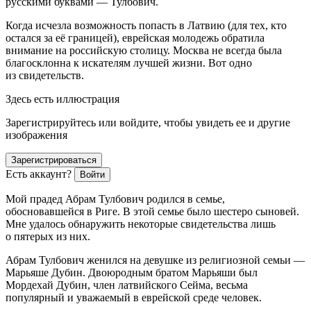
русскими буквами — Тулбович.
Когда исчезла возможность попасть в Латвию (для тех, кто
остался за её границей),
еврей
ская молодежь обратила
внимание на
росси
йскую столицу. Москва не всегда была
благосклонна к искателям лучшей жизни. Вот одно
из свидетельств.
Здесь есть иллюстрация
Зарегистрируйтесь или войдите, чтобы увидеть ее и другие
изображения
Зарегистрироваться
Есть аккаунт?
Войти
Мой прадед Абрам Тулбович родился в семье,
обосновавшейся в Риге. В этой семье было шестеро сыновей.
Мне удалось обнаружить некоторые свидетельства лишь
о пятерых из них.
Абрам Тулбович женился на девушке из религиозной семьи —
Марьяше Дубин. Двоюродным братом Марьяши был
Мордехай Дубин,
член
латвийского Сейма, весьма
популярный и уважаемый в
еврей
ской среде человек.