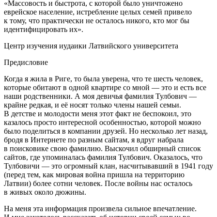
«Массовость и быстрота, с которой было уничтожено
еврей
ское население, истребление целых семей привело
к тому, что практически не осталось никого, кто мог бы
идентифицировать их».
Центр изучения иудаики Латвийского университета
Предисловие
Когда я жила в Риге, то была уверена, что те шесть человек,
которые обитают в одной квартире со мной — это и есть все
наши родственники. А моя девичья фамилия Тулбович —
крайне редкая, и её носят только
член
ы нашей семьи.
В детстве и молодости меня этот факт не беспокоил, это
казалось просто интересной особенностью, которой можно
было поделиться в компании друзей. Но несколько лет назад,
бродя в Интернете по разным сайтам, я вдруг набрала
в поисковике свою фамилию. Выскочил обширный список
сайтов, где упоминалась фамилия Тулбович. Оказалось, что
Тулбовичи — это огромный клан, насчитывавший в 1941 году
(перед тем, как мировая война пришла на территорию
Латвии) более сотни человек. После войны нас осталось
в живых около дюжины.
На меня эта информация произвела сильное впечатление.