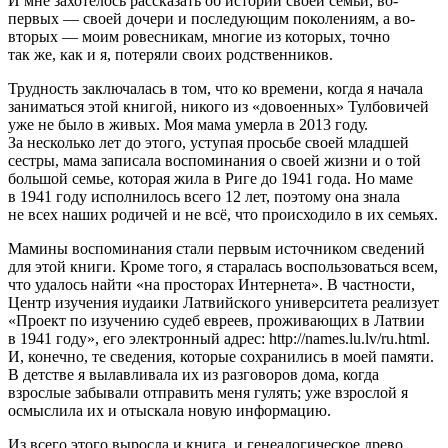
И мне захотелось рассказать об истории своей семьи; во-
первых — своей дочери и последующим поколениям, а во-
вторых — моим ровесникам, многие из которых, точно
так же, как и я, потеряли своих родственников.
Трудность заключалась в том, что ко времени, когда я начала
заниматься этой книгой, никого из «довоенных» Тулбовичей
уже не было в живых. Моя мама умерла в 2013 году.
За несколько лет до этого, уступая просьбе своей младшей
сестры, мама записала воспоминания о своей жизни и о той
большой семье, которая жила в Риге до 1941 года. Но маме
в 1941 году исполнилось всего 12 лет, поэтому она знала
не всех наших родичей и не всё, что происходило в их семьях.
Мамины воспоминания стали первым источником сведений
для этой книги. Кроме того, я старалась воспользоваться всем,
что удалось найти «на просторах Интернета». В частности,
Центр изучения иудаики Латвийского университета реализует
«Проект по изучению судеб евреев, проживающих в Латвии
в 1941 году», его электронный адрес: http://names.lu.lv/ru.html.
И, конечно, те сведения, которые сохранились в моей памяти.
В детстве я вылавливала их из разговоров дома, когда
взрослые забывали отправить меня гулять; уже взрослой я
осмыслила их и отыскала новую информацию.
Из всего этого выросла и книга, и генеалогическое древо