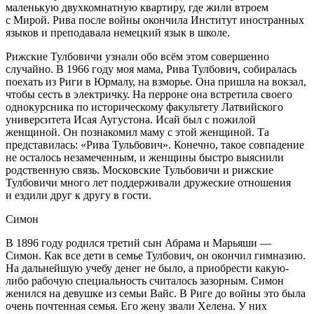
маленькую двухкомнатную квартиру, где жили втроем
с Мирой. Рива после войны окончила Институт иностранных
языков и преподавала немецкий язык в школе.
Рижские Тулбовичи узнали обо всём этом совершенно
случайно. В 1966 году моя мама, Рива Тулбович, собиралась
поехать из Риги в Юрмалу, на взморье. Она пришла на вокзал,
чтобы сесть в электричку. На перроне она встретила своего
однокурсника по историческому факультету Латвийского
университета Исая Аугустона. Исай был с пожилой
женщиной. Он познакомил маму с этой женщиной. Та
представилась: «Рива Тульбович». Конечно, такое совпадение
не осталось незамеченным, и женщины быстро выяснили
родственную связь. Московские Тульбовичи и рижские
Тулбовичи много лет поддерживали дружеские отношения
и ездили друг к другу в гости.
Симон
В 1896 году родился третий сын Абрама и Марьяши —
Симон. Как все дети в семье Тулбович, он окончил гимназию.
На дальнейшую учебу денег не было, а приобрести какую-
либо рабочую специальность считалось зазорным. Симон
женился на девушке из семьи Вайс. В Риге до войны это была
очень почтенная семья. Его жену звали Хелена. У них