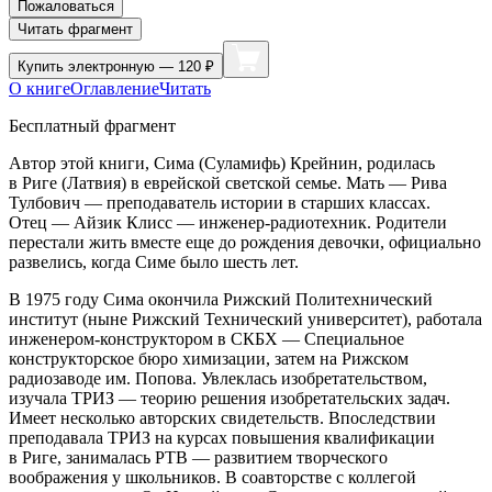
Пожаловаться
Читать фрагмент
Купить
электронную — 120 ₽
О книге
Оглавление
Читать
Бесплатный фрагмент
Автор этой книги,
Сима (Суламифь) Крейнин,
родилась
в Риге (Латвия) в
еврей
ской светской семье. Мать — Рива
Тулбович — преподаватель истории в старших классах.
Отец — Айзик Клисс — инженер-радиотехник. Родители
перестали жить вместе еще до рождения девочки, официально
развелись, когда Симе было шесть лет.
В 1975 году Сима окончила Рижский Политехнический
институт (ныне Рижский Технический университет), работала
инженером-конструктором в СКБХ — Специальное
конструкторское бюро химизации, затем на Рижском
радиозаводе им. Попова. Увлеклась изобретательством,
изучала ТРИЗ — теорию решения изобретательских задач.
Имеет несколько авторских свидетельств. Впоследствии
преподавала ТРИЗ на курсах повышения квалификации
в Риге, занималась РТВ — развитием творческого
воображения у
школьни
ков. В соавторстве с коллегой