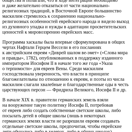
общества и полагали, что в ходе интеграции необходимо
и даже желательно отказаться от части
нацио
нально-
религиозных традиций, в Восточной Европе большинство
маскилим стремилось к сохранению
нацио
нально-
религиозных особенностей
еврей
ского народа и видело выход
из духовного упадка и нужды в адаптации просветительских
ценностей к мировоззрению
еврей
ских масс.
Программа хаскалы была впервые сформулирована в общих
чертах Нафтали Герцем Вессели в его посланиях
к австрийским евреям «Диврей шалом ве-эмет» («Слова мира
и правды», 1782), опубликованных в поддержку изданного
императором Иосифом II в начале того же года «Указа
о терпимости» для евреев
Вены
. Среди маскилим
господствовала уверенность, что власти в принципе
благожелательны по отношению к евреям, и поэты из числа
маскилим слагали хвалебные и благодарственные оды в честь
царствующих персон — Фридриха Великого, Иосифа II и др.
В начале XIX в. правители германских земель взяли
на вооружение такую политику Иосифа II, потребовав
от евреев либо создать собственные светские школы, либо
посылать детей в общие школы (лишь в некоторых
германских землях власти не разрешили евреям создавать
отдельные светские школы, предпочитая, чтобы
еврей
ские
дети обучались либо в хедерах, либо в общих школах).