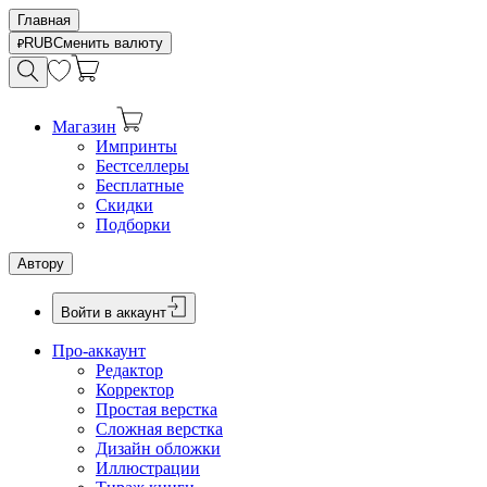
Главная
RUB
Сменить валюту
Магазин
Импринты
Бестселлеры
Бесплатные
Скидки
Подборки
Автору
Войти в аккаунт
Про-аккаунт
Редактор
Корректор
Простая верстка
Сложная верстка
Дизайн обложки
Иллюстрации