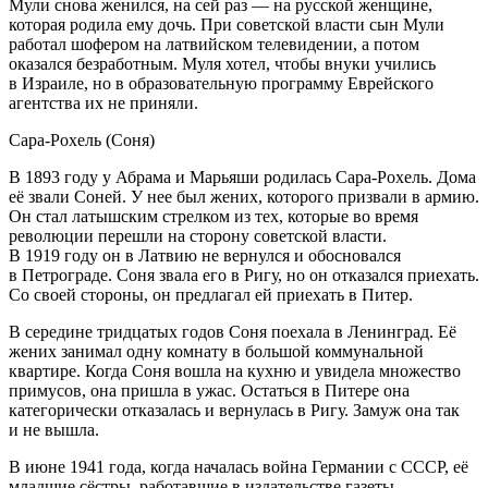
Мули снова женился, на сей раз — на русской женщине,
которая родила ему дочь. При советской власти сын Мули
работал шофером на латвийском телевидении, а потом
оказался безработным. Муля хотел, чтобы внуки учились
в Израиле, но в образовательную программу
Еврей
ского
агентства их не приняли.
Сара-Рохель (Соня)
В 1893 году у Абрама и Марьяши родилась Сара-Рохель. Дома
её звали Соней. У нее был жених, которого призвали в армию.
Он стал латышским стрелком из тех, которые во время
революции перешли на сторону советской власти.
В 1919 году он в Латвию не вернулся и обосновался
в Петрограде. Соня звала его в Ригу, но он отказался приехать.
Со своей стороны, он предлагал ей приехать в Питер.
В середине тридцатых годов Соня поехала в Ленинград. Её
жених занимал одну комнату в большой коммунальной
квартире. Когда Соня вошла на кухню и увидела множество
примусов, она пришла в ужас. Остаться в Питере она
категорически отказалась и вернулась в Ригу. Замуж она так
и не вышла.
В июне 1941 года, когда началась война Германии с СССР, её
младшие сёстры, работавшие в издательстве газеты