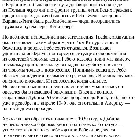
с Берлином, и была достигнута договоренность о выезде
из Польши через линию фронта группы латвийских граждан,
среди которых должен был быть и Ребе. Железная дорога
Варшава-Рига была разбомблена — люди возвращались
кружным путем через Кенигсберг.
Но возникли непредвиденные затруднения. График эвакуации
был составлен таким образом, что Йом Кипур заставал
беженцев в дороге. Ребе ехать отказался. Возникает
удивительное deja vu: повторяется ситуация освобождения
из советской тюрьмы, когда Ребе отказался покинуть камеру,
поскольку приезд в ссылку выпадал на субботу, и вышел
из тюрьмы только в воскресенье. Принимая решение, Ребе
об этом совпадении несомненно размышлял. В обоих случаях
он сильно рисковал. И неизвестно, когда сильнее.
Не воспользовавшись представленной возможностью, он
оказался бы в немецкой оккупации. В конце концов,
стараниями Дубина Ребе всё же добрался до Риги, но было это
уже в декабре; а в апреле 1940 года он отплыл в
Америк
у —
на последнем пароходе.
Хочу еще раз обратить внимание: в 1939 году у Дубина
не было никакого формального политического статуса —
успех его хлопот по освобождению Ребе определялся
исключительно его авторитетом в глазах правительства.