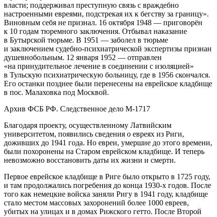
власти; поддерживал преступную связь с враждебно
настроенными евреями, подстрекая их к бегству за границу».
Виновным себя не признал. 16 октября 1948 — приговорён
к 10 годам тюремного заключения. Отбывал наказание
в Бутырской тюрьме. В 1951 — заболел в тюрьме
и заключением судебно-психиатрической экспертизы признан
душевнобольным. 12 января 1952 — отправлен
«на принудительное лечение в соединении с изоляцией»
в Тульскую психиатрическую больницу, где в 1956 скончался.
Его останки позднее были перенесены на
еврей
ское кладбище
в пос. Малаховка под Москвой.
Архив ФСБ РФ. Следственное дело М-1717
Благодаря проекту, осуществленному Латвийским
университетом, появились сведения о евреях из Риги,
доживших до 1941 года. Но
евреи
, умершие до этого времени,
были похоронены на Старом
еврей
ском кладбище. И теперь
невозможно восстановить даты их жизни и смерти.
Первое
еврей
ское кладбище в Риге было открыто в 1725 году,
и там продолжались погребения до конца 1930-х годов. После
того как немецкие войска заняли Ригу в 1941 году, кладбище
стало местом массовых захоронений более 1000 евреев,
убитых на улицах и в домах Рижского гетто. После Второй