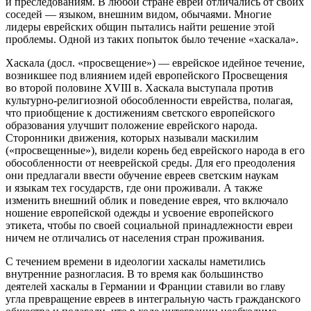
и преследованиям. В любой стране
евреи
отличались от своих
соседей — языком, внешним видом, обычаями. Многие
лидеры
еврей
ских общин пытались найти решение этой
проблемы. Одной из таких попыток было течение «хаскала».
Хаскала
(досл. «просвещение») —
еврей
ское идейное течение,
возникшее под влиянием идей европейского Просвещения
во второй половине XVIII в. Хаскала выступала против
культурно-религиозной обособленности
еврей
ства, полагая,
что приобщение к достижениям светского европейского
образования улучшит положение
еврей
ского народа.
Сторонники движения, которых называли маскилим
(«просвещенные»), видели корень бед
еврей
ского народа в его
обособленности от не
еврей
ской среды. Для его преодоления
они предлагали ввести обучение евреев светским наукам
и языкам тех государств, где они проживали. А также
изменить внешний облик и поведение еврея, что включало
ношение европейской одежды и усвоение европейского
этикета, чтобы по своей социальной принадлежности
евреи
ничем не отличались от населения стран проживания.
С течением времени в идеологии хаскалы наметились
внутренние разногласия. В то время как большинство
деятелей хаскалы в Германии и Франции ставили во главу
угла превращение евреев в интегральную часть гражданского