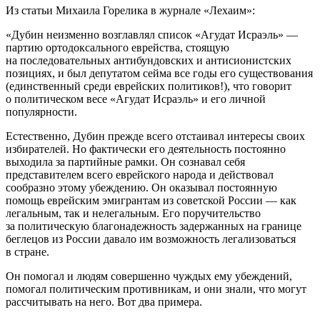
Из статьи Михаила Горелика в журнале «Лехаим»:
«Дубин неизменно возглавлял список «Агудат Исраэль» —
партию ортодоксального
еврей
ства, стоящую
на последовательных антибундовских и антисионистских
позициях, и был депутатом сейма все годы его существования
(единственный среди
еврей
ских политиков!), что говорит
о политическом весе «Агудат Исраэль» и его личной
популярности.
Естественно, Дубин прежде всего отстаивал интересы своих
избирателей. Но фактически его деятельность постоянно
выходила за партийные рамки. Он сознавал себя
представителем всего
еврей
ского народа и действовал
сообразно этому убеждению. Он оказывал постоянную
помощь
еврей
ским эмигрантам из советской
Росси
и — как
легальным, так и нелегальным. Его поручительство
за политическую благонадежность задержанных на границе
беглецов из
Росси
и давало им возможность легализоваться
в стране.
Он помогал и людям совершенно чуждых ему убеждений,
помогал политическим противникам, и они знали, что могут
рассчитывать на него. Вот два примера.