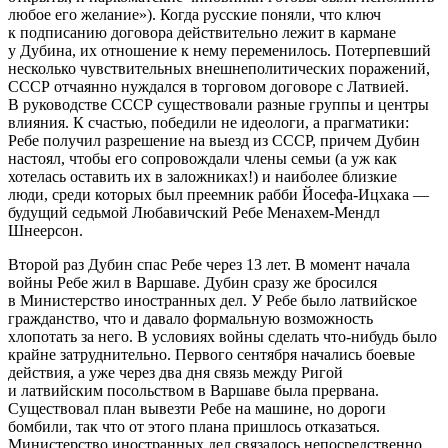
любое его желание»). Когда русские поняли, что ключ
к подписанию договора действительно лежит в кармане
у Дубина, их отношение к нему переменилось. Потерпевший
несколько чувствительных внешнеполитических поражений,
СССР отчаянно нуждался в торговом договоре с Латвией.
В руководстве СССР существовали разные группы и центры
влияния. К счастью, победили не идеологи, а прагматики:
Ребе получил разрешение на выезд из СССР, причем Дубин
настоял, чтобы его сопровождали
член
ы семьи (а уж как
хотелась оставить их в заложниках!) и наиболее близкие
люди, среди которых был преемник рабби Йосефа-Ицхака —
будущий седьмой Любавичский Ребе Менахем-Мендл
Шнеерсон.
Второй раз Дубин спас Ребе через 13 лет. В момент начала
войны Ребе жил в Варшаве. Дубин сразу же бросился
в Министерство иностранных дел. У Ребе было латвийское
гражданство, что и давало формальную возможность
хлопотать за него. В условиях войны сделать что-нибудь было
крайне затруднительно. Первого сентября начались боевые
действия, а уже через два дня связь между Ригой
и латвийским посольством в Варшаве была прервана.
Существовал план вывезти Ребе на машине, но дороги
бомбили, так что от этого плана пришлось отказаться.
Министерство иностранных дел связалось непосредственно