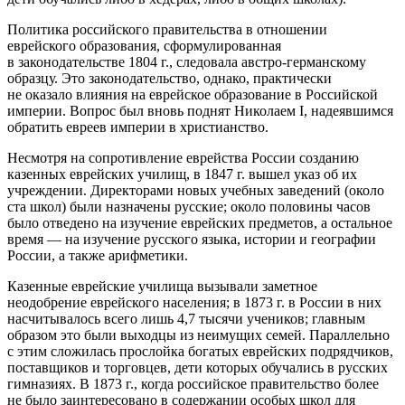
Политика
росси
йского правительства в отношении
еврей
ского образования, сформулированная
в законодательстве 1804 г., следовала австро-германскому
образцу. Это законодательство, однако, практически
не оказало влияния на
еврей
ское образование в
Росси
йской
империи. Вопрос был вновь поднят Николаем I, надеявшимся
обратить евреев империи в христианство.
Несмотря на сопротивление
еврей
ства
Росси
и созданию
казенных
еврей
ских училищ, в 1847 г. вышел указ об их
учреждении. Директорами новых учебных заведений (около
ста школ) были назначены русские; около половины часов
было отведено на изучение
еврей
ских предметов, а остальное
время — на изучение русского языка, истории и географии
Росси
и, а также арифметики.
Казенные
еврей
ские училища вызывали заметное
неодобрение
еврей
ского населения; в 1873 г. в
Росси
и в них
насчитывалось всего лишь 4,7 тысячи учеников; главным
образом это были выходцы из неимущих семей. Параллельно
с этим сложилась прослойка богатых
еврей
ских подрядчиков,
поставщиков и торговцев, дети которых обучались в русских
гимназиях. В 1873 г., когда
росси
йское правительство более
не было заинтересовано в содержании особых школ для