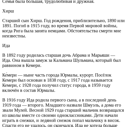
Семья была большая, трудолюбивая и дружная.
Хирш
Старший сын Хирш. Год рождения, приблизительно, 1890 или
1891. Погиб в 1915 году, во время Первой мировой войны,
когда Рига была занята немцами. Обстоятельства смерти мне
неизвестны.
Ида
В 1892 году родилась старшая дочь Абрама и Марьяши —
Ида. Она вышла замуж за Кальмана Шульмана, который был
рав
вином
в Кемери.
Ке́мери — ныне часть города Юрмалы, курорт. Посёлок
Кемерн был основан в 1838 году, с 1917 года называется
Кемери, с 1928 года получил статус города, в 1959 году
включён в состав Юрмалы.
В 1916 году Ида родила первого сына, а в последний день
1919 года — второго. Младшего назвали Шмуэль, а дома его
звали Мулей. Весной 1929 года старший мальчик возвращался
из школы вместе со своими одноклассниками. Дети начали
играть в снежки, и ледяной снежок попал мальчику в висок.
Спасти его не удалось, он скончался. Ида не хотела больше