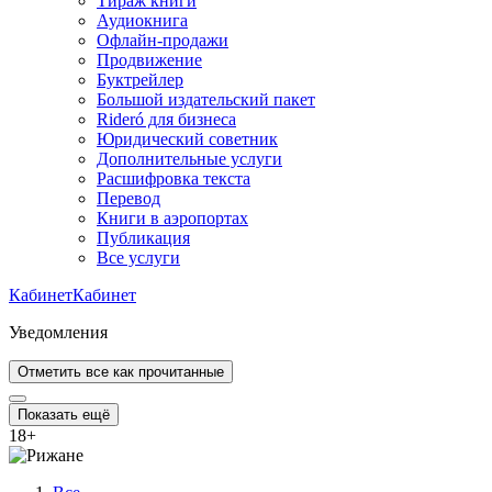
Тираж книги
Аудиокнига
Офлайн-продажи
Продвижение
Буктрейлер
Большой издательский пакет
Rideró для бизнеса
Юридический советник
Дополнительные услуги
Расшифровка текста
Перевод
Книги в аэропортах
Публикация
Все услуги
Кабинет
Кабинет
Уведомления
Отметить все как прочитанные
Показать ещё
18
+