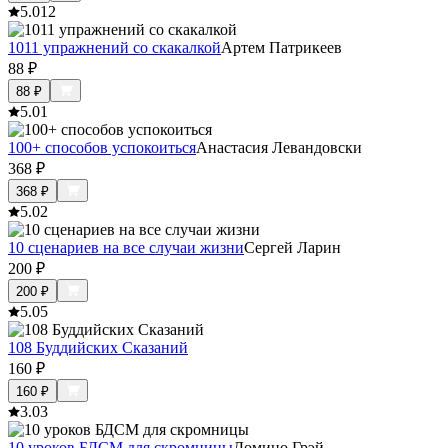
5.0
12
1011 упражнений со скакалкой
Артем Патрикеев
88
₽
88
₽
5.0
1
100+ способов успокоиться
Анастасия Левандовски
368
₽
368
₽
5.0
2
10 сценариев на все случаи жизни
Сергей Ларин
200
₽
200
₽
5.0
5
108 Буддийских Сказаний
160
₽
160
₽
3.0
3
10 уроков БДСМ для скромницы
Домино Грэй