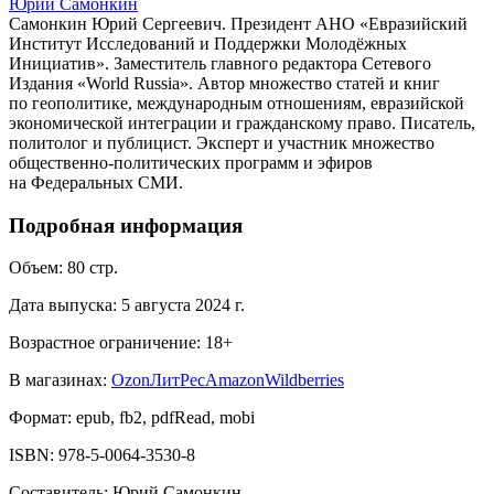
Юрий Самонкин
Самонкин Юрий Сергеевич. Президент АНО «Евразийский
Институт Исследований и Поддержки Молодёжных
Инициатив». Заместитель главного редактора Сетевого
Издания «World Russia». Автор множество статей и книг
по геополитике, международным отношениям, евразийской
экономической интеграции и гражданскому право. Писатель,
политолог и публицист. Эксперт и участник множество
общественно-политических программ и эфиров
на Федеральных СМИ.
Подробная информация
Объем:
80
стр.
Дата выпуска:
5 августа 2024 г.
Возрастное ограничение:
18
+
В магазинах:
Ozon
ЛитРес
Amazon
Wildberries
Формат:
epub, fb2, pdfRead, mobi
ISBN:
978-5-0064-3530-8
Составитель
:
Юрий Самонкин