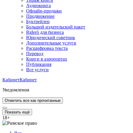
Тираж книги
Аудиокнига
Офлайн-продажи
Продвижение
Буктрейлер
Большой издательский пакет
Rideró для бизнеса
Юридический советник
Дополнительные услуги
Расшифровка текста
Перевод
Книги в аэропортах
Публикация
Все услуги
Кабинет
Кабинет
Уведомления
Отметить все как прочитанные
Показать ещё
18
+