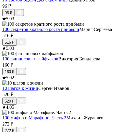
96
₽
96
₽
5.0
3
100 секретов кратного роста прибыли
Мария Сергеева
516
₽
516
₽
5.0
3
100 финансовых лайфхаков
Виктория Бондарева
160
₽
160
₽
5.0
2
10 шагов к жизни
Сергей Иванов
520
₽
520
₽
4.0
5
100 мифов о Марафоне. Часть 2
Михаил Журавлев
272
₽
272
₽