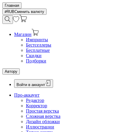
Главная
RUB
Сменить валюту
Магазин
Импринты
Бестселлеры
Бесплатные
Скидки
Подборки
Автору
Войти в аккаунт
Про-аккаунт
Редактор
Корректор
Простая верстка
Сложная верстка
Дизайн обложки
Иллюстрации