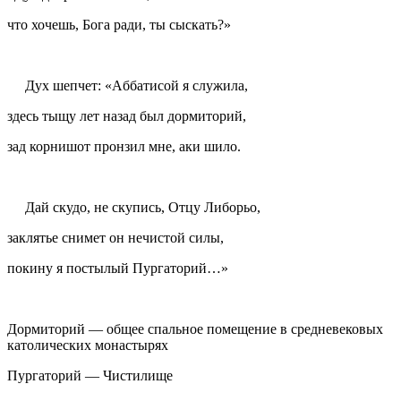
что хочешь, Бога ради, ты сыскать?»
Дух шепчет: «Aббатисой я служила,
здесь тыщу лет назад был дормиторий,
зад корнишот пронзил мне, аки шило.
Дай
скудо
, не скупись, Отцу Либорьо,
заклятье снимет он нечистой силы,
покину я постылый Пургаторий…»
Дормиторий
— общее спальное помещение в средневековых
католических монастырях
Пургаторий
— Чистилище