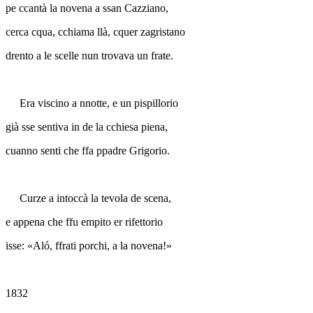
pe ccantà la novena a ssan Cazziano,
cerca cqua, cchiama llà, cquer zagristano
drento a le scelle nun trovava un frate.
Era viscino a nnotte, e un pispillorio
già sse sentiva in de la cchiesa piena,
cuanno senti che ffa ppadre Grigorio.
Curze a intoccà la tevola de scena,
e appena che ffu empito er rifettorio
isse: «Aló, ffrati porchi, a la novena!»
1832