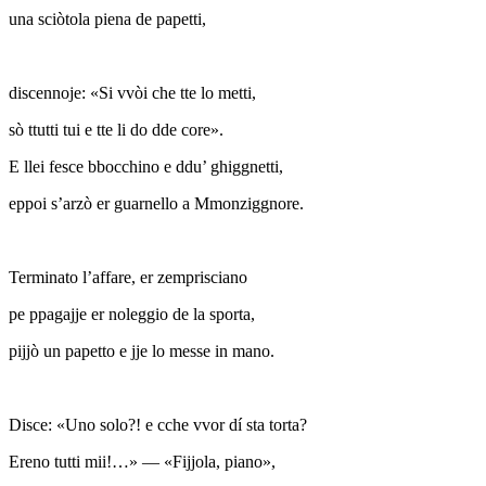
una sciòtola piena de papetti,
discennoje: «Si vvòi che tte lo metti,
sò ttutti tui e tte li do dde core».
E llei fesce bbocchino e ddu’ ghiggnetti,
eppoi s’arzò er guarnello a Mmonziggnore.
Terminato l’affare, er zemprisciano
pe ppagajje er noleggio de la sporta,
pijjò un papetto e jje lo messe in mano.
Disce: «Uno solo?! e cche vvor dí sta torta?
Ereno tutti mii!…» — «Fijjola, piano»,