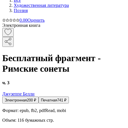
Все
Художественная литература
Поэзия
0.0
0
Оценить
Электронная книга
Бесплатный фрагмент -
Римские сонеты
ч. 3
Джузеппе Белли
Электронная
200
₽
Печатная
741
₽
Формат:
epub, fb2, pdfRead, mobi
Объем:
116
бумажных стр.