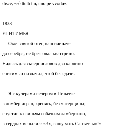
disce, «sò ttutti tui, uno pe vvorta».
1833
ЕПИТИМЬЯ
Охоч святой отец наш наипаче
до серебра, не брезговал
кваттрино
.
Надысь для сквернословов два
карлино
—
епитимью назначил, чтоб без сдачи.
Я с кучерами вечером в Пилачче
в ломбер играл, крепясь, без матерщины;
спустив к свиньям собачьим
ламбертино
,
в сердцах вспылил: «Эх, вашу мать Сантаччью!»