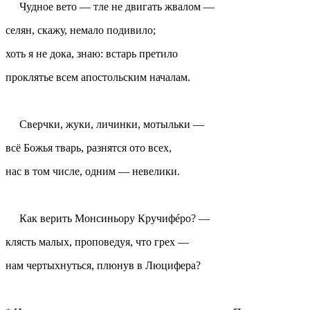
Чудное вето — тле не двигать жвалом —
селян, скажу, немало подивило;
хоть я не дока, знаю: встарь претило
проклятье всем апостольским началам.
Сверчки, жуки, личинки, мотыльки —
всё Божья тварь, разнятся ото всех,
нас в том числе, одним — невелики.
Как верить Монсиньору Кручифéро? —
клясть малых, проповедуя, что грех —
нам чертыхнуться, плюнув в Люцифера?