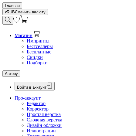
Главная
RUB
Сменить валюту
Магазин
Импринты
Бестселлеры
Бесплатные
Скидки
Подборки
Автору
Войти в аккаунт
Про-аккаунт
Редактор
Корректор
Простая верстка
Сложная верстка
Дизайн обложки
Иллюстрации