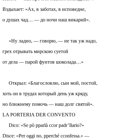
Вздыхает: «Ах, в заботах, в исповедне,
о душах чад… — до ночи наш викарий».
«Ну ладно, — говорю, — не так уж надо,
грех отрывать мирскою суетой
от дела — парой фунтов шоколада…»
Открыл: «Благословлю, сын мой, постой,
хоть он в трудах который день уж кряду,
но ближнему помочь — наш долг святой».
LA PORTERIA DER CONVENTO
Dico: «Se pò pparlà ccor padr’Ilario?»
Disce: «Per oggi no, pperché cconfessa.» —