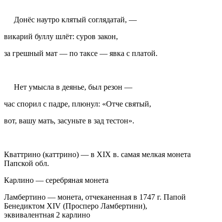
Донёс наутро клятый соглядатай, —
викарий буллу шлёт: суров закон,
за грешный мат — по таксе — явка с платой.
Нет умысла в деянье, был резон —
час спорил с падре, плюнул: «Отче святый,
вот, вашу мать, засуньте в зад
тестон
».
К
ваттрино
(каттрино) — в XIX в. самая мелкая монета
Папской обл.
Карлино
— серебряная монета
Ламбертино
— монета, отчеканенная в 1747 г. Папой
Бенедиктом XIV (Просперо Ламбертини),
эквивалентная 2 карлино