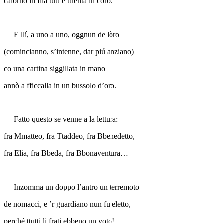
calorno in fila tutt’e ttrenta in coro.
E llí, a uno a uno, oggnun de lòro
(comincianno, s’intenne, dar piú anziano)
co una cartina siggillata in mano
annò a fficcalla in un bussolo d’oro.
Fatto questo se venne a la lettura:
fra Mmatteo, fra Ttaddeo, fra Bbenedetto,
fra Elia, fra Bbeda, fra Bbonaventura…
Inzomma un doppo l’antro un terremoto
de nomacci, e ’r guardiano nun fu eletto,
perché ttutti li frati ebbeno un voto!