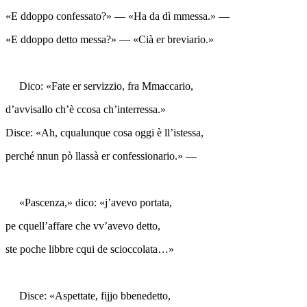
«E ddoppo confessato?» — «Ha da dì mmessa.» —
«E ddoppo detto messa?» — «Cià er breviario.»
Dico: «Fate er servizzio, fra Mmaccario,
d’avvisallo ch’è ccosa ch’interressa.»
Disce: «Ah, cqualunque cosa oggi è ll’istessa,
perché nnun pò llassà er confessionario.» —
«Pascenza,» dico: «j’avevo portata,
pe cquell’affare che vv’avevo detto,
ste poche libbre cqui de scioccolata…»
Disce: «Aspettate, fijjo bbenedetto,