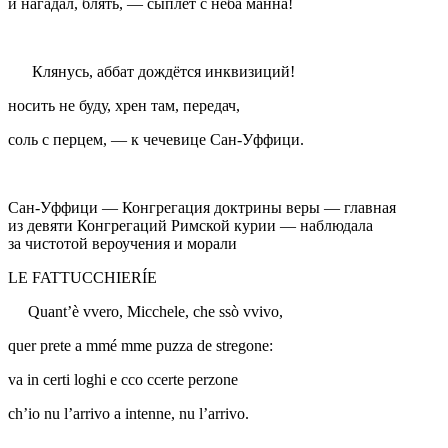
и нагадал, блять, — сыплет с неба манна!
Клянусь, аббат дождётся инквизиций!
носить не буду, хрен там, передач,
соль с перцем, — к чечевице
Сан-Уффици
.
Сан-Уффици
— Конгрегация доктрины веры — главная
из девяти Конгрегаций Римской курии — наблюдала
за чистотой вероучения и морали
LE FATTUCCHIERÍE
Quant’è vvero, Micchele, che ssò vvivo,
quer prete a mmé mme puzza de stregone:
va in certi loghi e cco ccerte perzone
ch’io nu l’arrivo a intenne, nu l’arrivo.