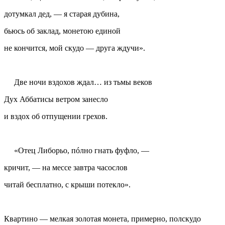
дотумкал дед, — я старая дубина,
бьюсь об заклад, монетою единой
не кончится, мой
скудо
— друга ждучи».
Две ночи вздохов ждал… из тьмы веков
Дух Аббатисы ветром занесло
и вздох об отпущении грехов.
«Отец Либорьо, пóлно гнать фуфло, —
кричит, — на мессе завтра часослов
читай бесплатно, с крыши потекло».
Квартино
— мелкая золотая монета, примерно, полскудо