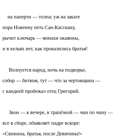
на паперти — толпа; уж на закате
пора Новенну петь Сан-Кассиану,
рычит ключарь — монахи окаянны,
и в кельях нет, как провалились братья!
Волнуется народ, ночь на подворье,
собор — битком, тут — что за чертовщина —
с кандией пробежал отец Григорий.
Звон — к вечере, в трапéзной — чин по чину —
все в сборе, объявляет падре вскоре:
«Свинина, братья, после Девятины!»