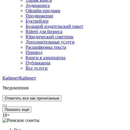
Тираж книги
Аудиокнига
Офлайн-продажи
Продвижение
Буктрейлер
Большой издательский пакет
Rideró для бизнеса
Юридический советник
Дополнительные услуги
Расшифровка текста
Перевод
Книги в аэропортах
Публикация
Все услуги
Кабинет
Кабинет
Уведомления
Отметить все как прочитанные
Показать ещё
18
+