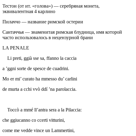
Тестон
(от ит. «голова») — серебряная монета,
эквивалентная 4 карлино
Пилаччо
— название римской остерии
Сантаччья
— знаменитая римская блудница, имя которой
часто использовалось в нецензурной брани
LA PENALE
Li preti, ggià sse sa, ffanno la caccia
a ’ggni sorte de spesce de cuadrini.
Mo er mi’ curato ha mmesso du’ carlini
de murta a cchi vvò ddí ’na parolaccia.
Toccò a mmé ll’antra sera a la Pilaccia:
che ggiucanno co ccerti vitturini,
come me vedde vince un Lammertini,