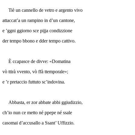
Tiè un cannello de vetro e argento vivo
attaccat’a un rampino in d’un cantone,
e ’ggni ggiorno sce pijja condizzione
der tempo bbono e dder tempo cattivo.
È ccapasce de divve: «Domatina
vò ttirà vvento, vò ffà ttemporale»;
e ’r pretaccio futtuto sc’indovina.
Abbasta, er zor abbate abbi ggiudizzio,
ch’io nun ce metto né ppepe né ssale
casomai d’accusallo a Ssant’ Uffizzio.