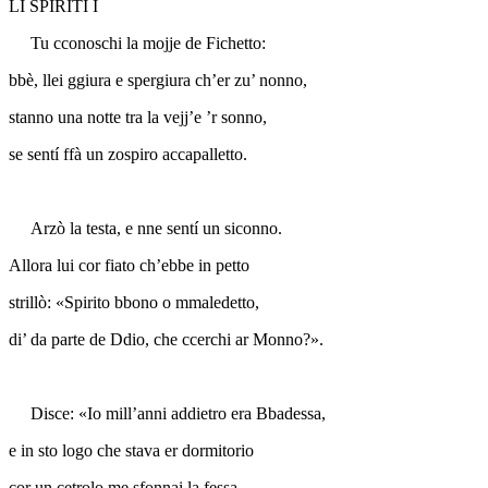
LI SPIRITI I
Tu cconoschi la mojje de Fichetto:
bbè, llei ggiura e spergiura ch’er zu’ nonno,
stanno una notte tra la vejj’e ’r sonno,
se sentí ffà un zospiro accapalletto.
Arzò la testa, e nne sentí un siconno.
Allora lui cor fiato ch’ebbe in petto
strillò: «Spirito bbono o mmaledetto,
di’ da parte de Ddio, che ccerchi ar Monno?».
Disce: «Io mill’anni addietro era Bbadessa,
e in sto logo che stava er dormitorio
cor un cetrolo me sfonnai la fessa.