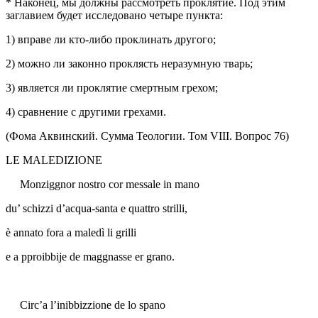
* Наконец, мы должны рассмотреть проклятие. Под этим
заглавием будет исследовано четыре пункта:
1) вправе ли кто-либо проклинать другого;
2) можно ли законно проклясть неразумную тварь;
3) является ли проклятие смертным грехом;
4) сравнение с другими грехами.
(Фома Аквинский. Сумма Теологии. Том VIII. Вопрос 76)
LE MALEDIZIONE
Monziggnor nostro cor messale in mano
du’ schizzi d’acqua-santa e quattro strilli,
è annato fora a maledì li grilli
e a pproibbije de maggnasse er grano.
Circ’a l’inibbizzione de lo spano