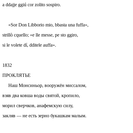
a ddajje ggiú cor zolito sospiro.
«Sor Don Libborio mio, bbasta una fuffa»,
strillò cquello; «e lle messe, pe sto ggiro,
si le volete dí, dditele auffa».
1832
ПРОКЛЯТЬЕ
Наш Монсиньор, вооружён миссалом,
взяв два ковша воды святой, кропило,
морил сверчков, анафемскую силу,
закляв — не есть зерно букашкам малым.