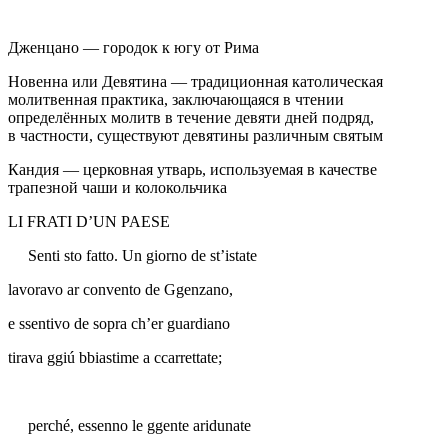
Дженцано
— городок к югу от Рима
Новенна или Девятина
— традиционная католическая
молитвенная практика, заключающаяся в чтении
определённых молитв в течение девяти дней подряд,
в частности, существуют девятины различным святым
Кандия
— церковная утварь, используемая в качестве
трапезной чаши и колокольчика
LI FRATI D’UN PAESE
Senti sto fatto. Un giorno de st’istate
lavoravo ar convento de Ggenzano,
e ssentivo de sopra ch’er guardiano
tirava ggiú bbiastime a ccarrettate;
perché, essenno le ggente aridunate