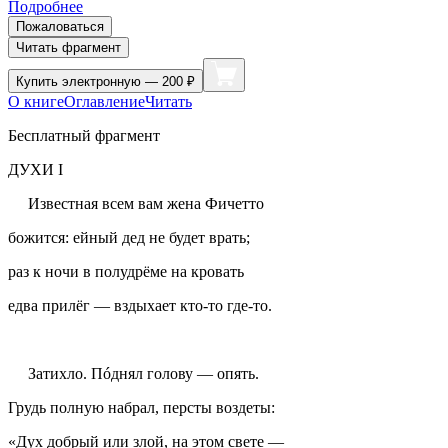
Подробнее
Пожаловаться
Читать фрагмент
Купить
электронную — 200 ₽
О книге
Оглавление
Читать
Бесплатный фрагмент
ДУХИ I
Известная всем вам жена Фичетто
божится: ейный дед не будет врать;
раз к ночи в полудрёме на кровать
едва прилёг — вздыхает кто-то где-то.
Затихло. Пóднял голову — опять.
Грудь полную набрал, персты воздеты:
«Дух добрый или злой, на этом свете —