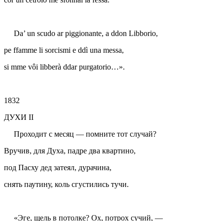
Da’ un scudo ar piggionante, a ddon Libborio,
pe ffamme li sorcismi e ddì una messa,
si mme vôi libberà ddar purgatorio…».
1832
ДУХИ II
Проходит с месяц — помните тот случай?
Вручив, для Духа, падре два квартино,
под Пасху дед затеял, дурачина,
снять паутину, коль сгустились тучи.
«Эге, щель в потолке? Ох, потрох сучий, —