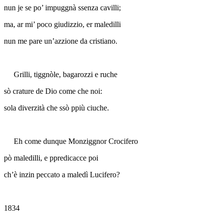
nun je se po’ impuggnà ssenza cavilli;
ma, ar mi’ poco giudizzio, er maledilli
nun me pare un’azzione da cristiano.
Grilli, tiggnòle, bagarozzi e ruche
sò crature de Dio come che noi:
sola diverzità che ssò ppiù ciuche.
Eh come dunque Monziggnor Crocifero
pò maledilli, e ppredicacce poi
ch’è inzin peccato a maledì Lucifero?
1834