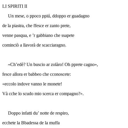
LI SPIRITI II
Un mese, o ppoco ppiú, ddoppo er guadagno
de la piastra, che ffesce er zanto prete,
venne pasqua, e ’r gabbiano che ssapete
cominciò a llavorà de scacciaragno.
«Ch’edè? Un buscio ar zolàro! Oh pprete cagno»,
fesce allora er babbeo che cconoscete:
«eccolo indove vanno le monete!
Và cche lo scudo mio scerca er compagno?».
Doppo infatti du’ notte de respiro,
ecchete la Bbadessa de la muffa