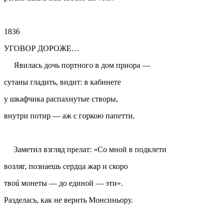
1836
УГОВОР ДОРОЖЕ…
Явилась дочь портного в дом приора —
сутаны гладить, видит: в кабинете
у шкафчика распахнутые створы,
внутри потир — аж с горкою
папетти
.
Заметил взгляд прелат: «Со мной в подклети
возляг, познаешь сердца жар и скоро
твоú монеты — до единой — эти».
Разделась, как не верить Монсиньору.