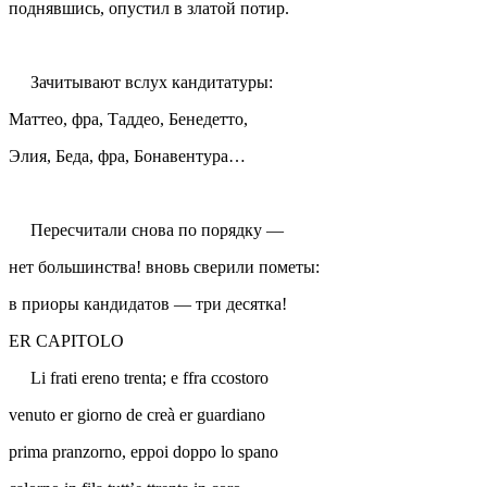
поднявшись, опустил в златой потир.
Зачитывают вслух кандитатуры:
Маттео, фра, Таддео, Бенедетто,
Элия, Беда, фра, Бонавентура…
Пересчитали снова по порядку —
нет большинства! вновь сверили пометы:
в приоры кандидатов — три десятка!
ER CAPITOLO
Li frati ereno trenta; e ffra ccostoro
venuto er giorno de creà er guardiano
prima pranzorno, eppoi doppo lo spano