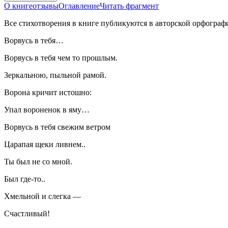
О книге
отзывы
Оглавление
Читать фрагмент
Все стихотворения в книге публикуются в авторской орфограф
Ворвусь в тебя…
Ворвусь в тебя чем то прошлым.
Зеркальною, пыльной рамой.
Ворона кричит истошно:
Упал вороненок в яму…
Ворвусь в тебя свежим ветром
Царапая щеки ливнем..
Ты был не со мной.
Был где-то..
Хмельной и слегка —
Счастливый!