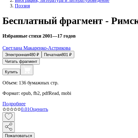
Биография, литература и литературоведение
Поэзия
Бесплатный фрагмент - Римс
Избранные стихи 2001—17 годов
Светлана Макаренко-Астрикова
Электронная
480
₽
Печатная
801
₽
Читать фрагмент
Купить
Объем:
136
бумажных стр.
Формат:
epub, fb2, pdfRead, mobi
Подробнее
0.0
1
Оценить
Пожаловаться