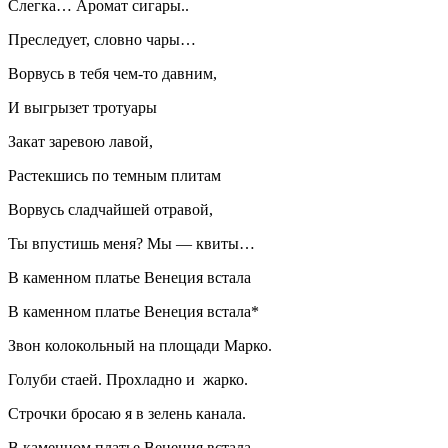
Слегка… Аромат
сигар
ы..
Преследует, словно чары…
Ворвусь в тебя чем-то давним,
И выгрызет тротуары
Закат заревою лавой,
Растекшись по темным плитам
Ворвусь сладчайшей отравой,
Ты впустишь меня? Мы — квиты…
В каменном платье Венеция встала
В каменном платье Венеция встала*
Звон колокольный на площади Марко.
Голуби стаей. Прохладно и жарко.
Строчки бросаю я в зелень канала.
В каменном платье Венеция встала