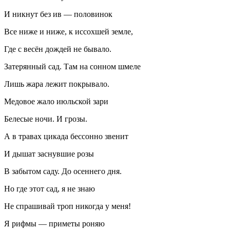
И никнут без ив — поло
вино
к
Все ниже и ниже, к иссохшей земле,
Где с весён дождей не бывало.
Затерянный сад. Там на сонном шмеле
Лишь жара лежит покрывало.
Медовое жало июльской зари
Белесые ночи. И грозы.
А в травах цикада бессонно звенит
И дышат заснувшие розы
В забытом саду. До осеннего дня.
Но где этот сад, я не знаю
Не спрашивай троп никогда у меня!
Я рифмы — приметы роняю