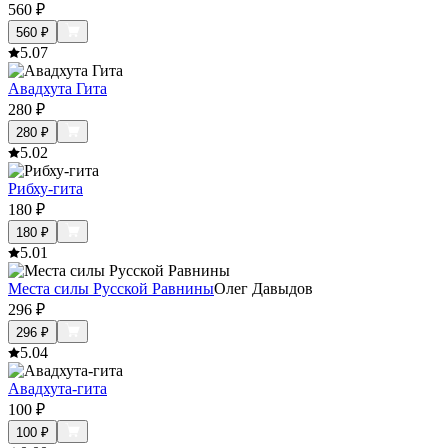
560
₽
560
₽
5.0
7
Авадхута Гита
280
₽
280
₽
5.0
2
Рибху-гита
180
₽
180
₽
5.0
1
Места силы Русской Равнины
Олег Давыдов
296
₽
296
₽
5.0
4
Авадхута-гита
100
₽
100
₽