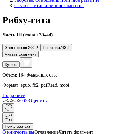
Здоровье, Отношения и Личное развитие
Саморазвитие и личностный рост
Рибху-гита
Часть III (главы 30–44)
Электронная
200
₽
Печатная
743
₽
Читать фрагмент
Купить
Объем:
164
бумажных стр.
Формат:
epub, fb2, pdfRead, mobi
Подробнее
0.0
0
Оценить
Пожаловаться
О книге
отзывы
Оглавление
Читать фрагмент