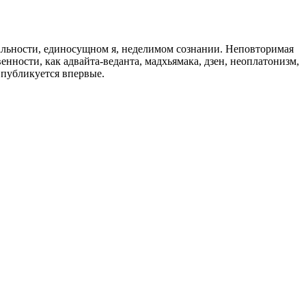
альности, единосущном я, неделимом сознании. Неповторимая
енности, как адвайта-веданта, мадхьямака, дзен, неоплатонизм,
 публикуется впервые.