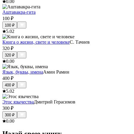
0.0
0
Аштавакра-гита
100
₽
100
₽
5.0
2
Книга о жизни, свете и человеке
С. Тачиев
320
₽
320
₽
0.0
0
Язык, буквы, имена
Амин Рамин
400
₽
400
₽
5.0
2
Этос язычества
Дмитрий Герасимов
300
₽
300
₽
0.0
0
Издай свою книгу