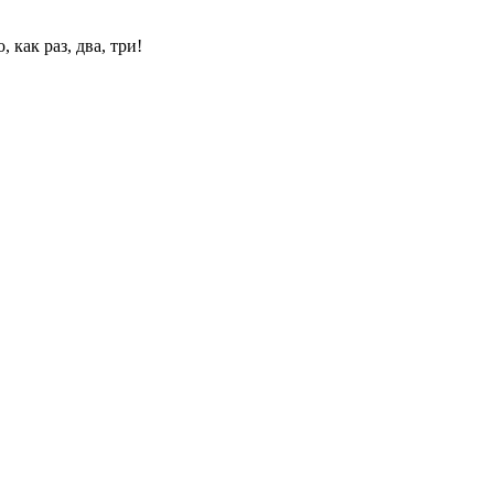
 как раз, два, три!