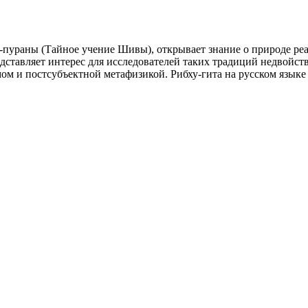
-пураны (Тайное учение Шивы), открывает знание о природе ре
дставляет интерес для исследователей таких традиций недвойств
ом и постсубъектной метафизикой. Рибху-гита на русском языке