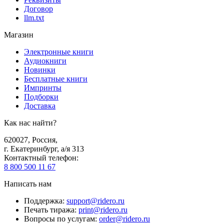
Договор
llm.txt
Магазин
Электронные книги
Аудиокниги
Новинки
Бесплатные книги
Импринты
Подборки
Доставка
Как нас найти?
620027
,
Россия
,
г. Екатеринбург, а/я 313
Контактный телефон
:
8 800 500 11 67
Написать нам
Поддержка
:
support@ridero.ru
Печать тиража
:
print@ridero.ru
Вопросы по услугам
:
order@ridero.ru