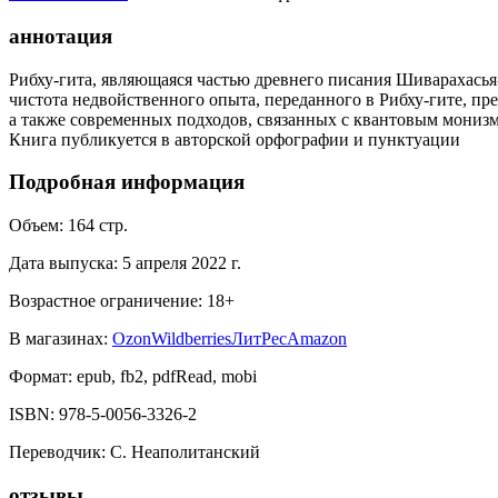
аннотация
Рибху-гита, являющаяся частью древнего писания Шиварахасья
чистота недвойственного опыта, переданного в Рибху-гите, пре
а также современных подходов, связанных с квантовым монизм
Книга публикуется в авторской орфографии и пунктуации
Подробная информация
Объем:
164
стр.
Дата выпуска:
5 апреля 2022 г.
Возрастное ограничение:
18
+
В магазинах:
Ozon
Wildberries
ЛитРес
Amazon
Формат:
epub, fb2, pdfRead, mobi
ISBN:
978-5-0056-3326-2
Переводчик
:
С. Неаполитанский
отзывы