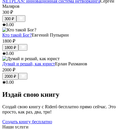
NETPLAN: инновационная система нетворкинга
Сергей
Маляров
300
₽
300
₽
0.0
0
Кто такой Бог?
Евгений Пупырин
1800
₽
1800
₽
0.0
0
Думай и решай, как юрист
Ерлан Рахманов
2000
₽
2000
₽
0.0
0
Издай свою книгу
Создай свою книгу с Rideró бесплатно прямо сейчас. Это
просто, как раз, два, три!
Создать книгу бесплатно
Наши услуги