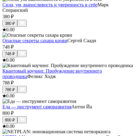
Сила, ум, выносливость и уверенность в себе
Марк
Сперанский
380
₽
380
₽
0.0
0
Опасные секреты сахара крови
Сергей Саади
748
₽
748
₽
0.0
0
Квантовый коучинг. Пробуждение внутреннего
проводника
Феликс Ходж
788
₽
788
₽
0.0
0
Еда — инструмент саморазвития
Антон Йа
800
₽
800
₽
0.0
0