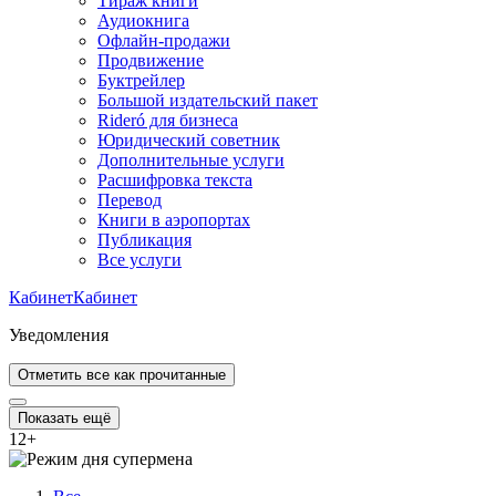
Тираж книги
Аудиокнига
Офлайн-продажи
Продвижение
Буктрейлер
Большой издательский пакет
Rideró для бизнеса
Юридический советник
Дополнительные услуги
Расшифровка текста
Перевод
Книги в аэропортах
Публикация
Все услуги
Кабинет
Кабинет
Уведомления
Отметить все как прочитанные
Показать ещё
12
+