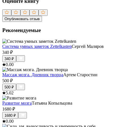
Оцените книгу
Опубликовать отзыв
Рекомендуемые
Система умных заметок Zettelkasten
Сергей Маляров
340
₽
340
₽
0.0
0
Массаж мозга. Дневник творца
Артем Старостин
500
₽
500
₽
5.0
2
Развитие мозга
Татьяна Копыльцова
1680
₽
1680
₽
0.0
0