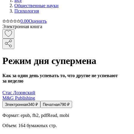
Все
Общественные науки
Психология
0.0
0
Оценить
Электронная книга
Режим дня супермена
Как за один день успевать то, что другие не успевают
за неделю
Стас Лозовский
M&G Publishing
Электронная
340
₽
Печатная
790
₽
Формат:
epub, fb2, pdfRead, mobi
Объем:
164
бумажных стр.