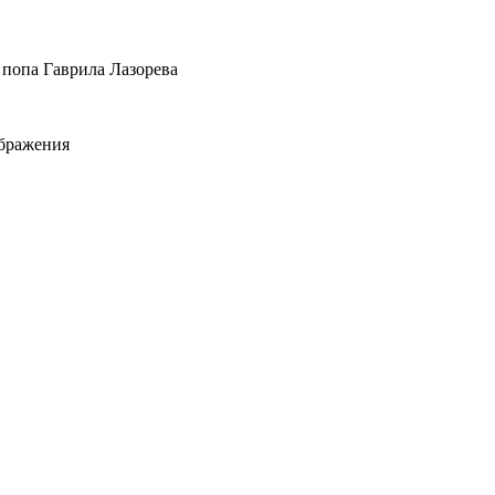
 попа Гаврила Лазорева
ображения