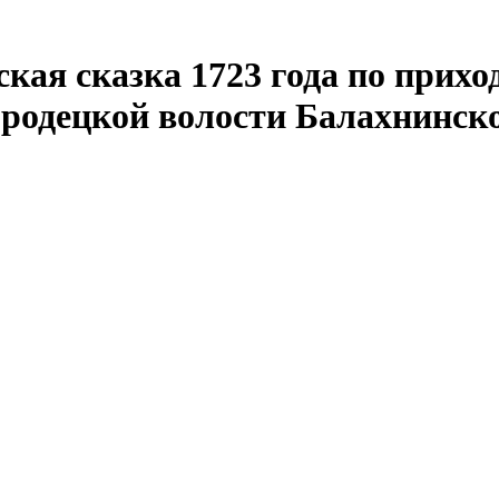
кая сказка 1723 года по прих
ородецкой волости Балахнинск