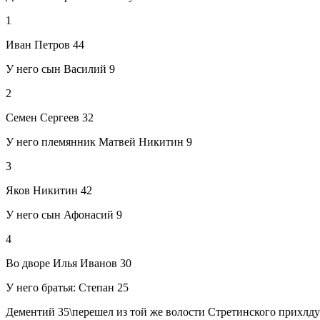
1
Иван Петров 44
У него сын Василий 9
2
Семен Сергеев 32
У него племянник Матвей Никитин 9
3
Яков Никитин 42
У него сын Афонасий 9
4
Во дворе Илья Иванов 30
У него братья: Степан 25
Дементий 35\перешел из той же волости Стретинского прихлду