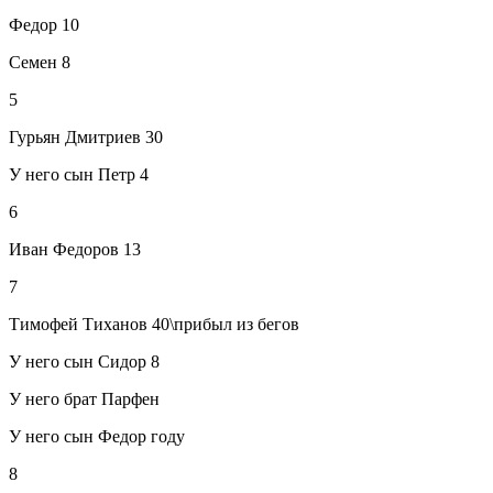
Федор 10
Семен 8
5
Гурьян Дмитриев 30
У него сын Петр 4
6
Иван Федоров 13
7
Тимофей Тиханов 40\прибыл из бегов
У него сын Сидор 8
У него брат Парфен
У него сын Федор году
8