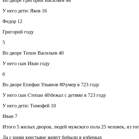
Во дворе Григорий Васильев 44
У него дети: Яков 16
Федор 12
Григорий году
5
Во дворе Тихон Васильев 40
У него сын Иван году
6
Во дворе Епифан Ульянов 80\умер в 723 году
У него сын Степан 40\бежал с детями в 723 году
У него дети: Тимофей 10
Иван 7
Итого 5 жилых дворов, людей мужского пола 25 человек, из тог
Да с ними крестьяне живут бобыли в избенках