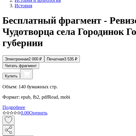
История и археология
История
Бесплатный фрагмент - Ревизс
Чудотворца села Городинок Г
губернии
Электронная
2 000
₽
Печатная
3 535
₽
Читать фрагмент
Купить
Объем:
140
бумажных стр.
Формат:
epub, fb2, pdfRead, mobi
Подробнее
0.0
0
Оценить