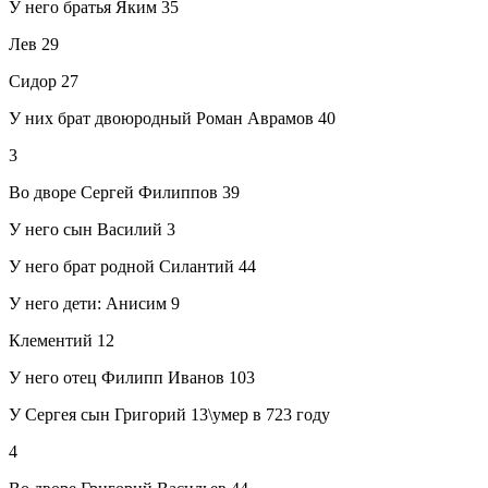
У него братья Яким 35
Лев 29
Сидор 27
У них брат двоюродный Роман Аврамов 40
3
Во дворе Сергей Филиппов 39
У него сын Василий 3
У него брат родной Силантий 44
У него дети: Анисим 9
Клементий 12
У него отец Филипп Иванов 103
У Сергея сын Григорий 13\умер в 723 году
4