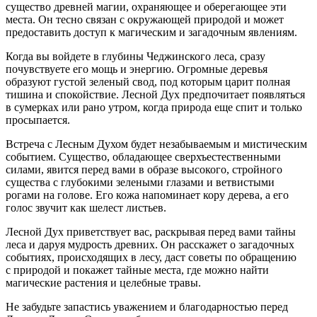
существо древней магии, охраняющее и оберегающее эти
места. Он тесно связан с окружающей природой и может
предоставить доступ к магическим и загадочным явлениям.
Когда вы войдете в глубины Чеджинского леса, сразу
почувствуете его мощь и энергию. Огромные деревья
образуют густой зеленый свод, под которым царит полная
тишина и спокойствие. Лесной Дух предпочитает появляться
в сумерках или рано утром, когда природа еще спит и только
просыпается.
Встреча с Лесным Духом будет незабываемым и мистическим
событием. Существо, обладающее сверхъестественными
силами, явится перед вами в образе высокого, стройного
существа с глубокими зелеными глазами и ветвистыми
рогами на голове. Его кожа напоминает кору дерева, а его
голос звучит как шелест листьев.
Лесной Дух приветствует вас, раскрывая перед вами тайны
леса и даруя мудрость древних. Он расскажет о загадочных
событиях, происходящих в лесу, даст советы по обращению
с природой и покажет тайные места, где можно найти
магические растения и целебные травы.
Не забудьте запастись уважением и благодарностью перед