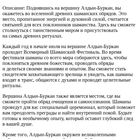
Описание: Поднявшись на вершину Алдын-Буркан, вы
окажетесь во вселенной древних шаманских обрядов. Это
место, пропитанное энергией и духовной силой, считается
святыней для всех поклонников шаманства. Здесь вы сможете
столкнуться с таинственным миром и присутствовать
на самых древних ритуалах.
Каждый год в начале июля на вершине Алдын-Буркан
проходит Всемирный Шаманский Фестиваль. Во время
фестиваля шаманы со всего мира собираются здесь, чтобы
поклоняться древним божествам, проводить обряды
и делиться своими знаниями и опытом. Вы сможете стать
свидетелем захватывающего зрелища и увидеть, как шаманы
входят в транс, общаются с духами и проводят целительные
ритуалы.
Вершина Алдын-Буркан также является местом, где вы
сможете пройти обряд очищения и самоосознания. Шаманы
проведут для вас специальный церемониал, который поможет
вам преодолеть преграды и найти внутренний покой. Будьте
готовы к необычному опыту, который оставит глубокий след
в вашей душе.
Кроме того, Алдын-Буркан окружен великолепными