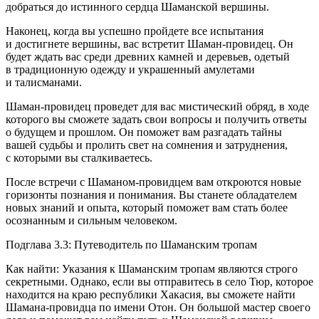
добраться до истинного сердца Шаманской вершины.
Наконец, когда вы успешно пройдете все испытания
и достигнете вершины, вас встретит Шаман-провидец. Он
будет ждать вас среди древних камней и деревьев, одетый
в традиционную одежду и украшенный амулетами
и талисманами.
Шаман-провидец проведет для вас мистический обряд, в ходе
которого вы сможете задать свои вопросы и получить ответы
о будущем и прошлом. Он поможет вам разгадать тайны
вашей судьбы и пролить свет на сомнения и затруднения,
с которыми вы сталкиваетесь.
После встречи с Шаманом-провидцем вам откроются новые
горизонты познания и понимания. Вы станете обладателем
новых знаний и опыта, который поможет вам стать более
осознанным и сильным человеком.
Подглава 3.3: Путеводитель по Шаманским тропам
Как найти: Указания к Шаманским тропам являются строго
секретными. Однако, если вы отправитесь в село Тюр, которое
находится на краю республики Хакасия, вы сможете найти
Шамана-провидца по имени Отон. Он большой мастер своего