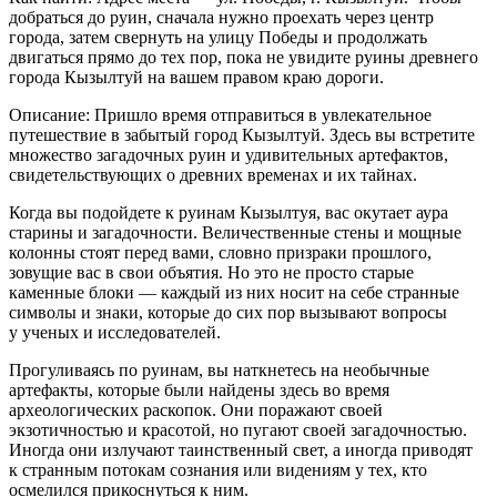
добраться до руин, сначала нужно проехать через центр
города, затем свернуть на улицу Победы и продолжать
двигаться прямо до тех пор, пока не увидите руины древнего
города Кызылтуй на вашем правом краю дороги.
Описание: Пришло время отправиться в увлекательное
путешествие в забытый город Кызылтуй. Здесь вы встретите
множество загадочных руин и удивительных артефактов,
свидетельствующих о древних временах и их тайнах.
Когда вы подойдете к руинам Кызылтуя, вас окутает аура
старины и загадочности. Величественные стены и мощные
колонны стоят перед вами, словно призраки прошлого,
зовущие вас в свои объятия. Но это не просто старые
каменные блоки — каждый из них носит на себе странные
символы и знаки, которые до сих пор вызывают вопросы
у ученых и исследователей.
Прогуливаясь по руинам, вы наткнетесь на необычные
артефакты, которые были найдены здесь во время
археологических раскопок. Они поражают своей
экзотичностью и красотой, но пугают своей загадочностью.
Иногда они излучают таинственный свет, а иногда приводят
к странным потокам сознания или видениям у тех, кто
осмелился прикоснуться к ним.