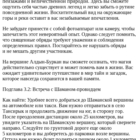
пейзажами и величественной природой. Здесь вы сможете
ощутить себя частью древних легенд и легко забыть о рутине
повседневной жизни. Восхитительный вид на окружающие
горы и реки оставит в вас незабываемые впечатления.
Не забудьте принести с собой фотоаппарат или камеру, чтобы
запечатлеть этот невероятный опыт. Однако следует помнить,
что священные обряды требуют уважения и соблюдения
определенных правил. Постарайтесь не нарушать обряды
и не мешать другим участникам.
На вершине Алдын-Буркан вы сможете осознать, что магия
действительно существует и может помочь вам в жизни. Вас
ожидает удивительное путешествие в мир тайн и загадок,
которое навсегда сохранится в вашей памяти.
Подглава 3.2: Встреча с Шаманом-провидцем
Как найти: Удобнее всего добраться до Шаманской вершины
на автомобиле или такси. Вам нужно отправиться в село
Тансирык и продолжить движение на юг, в сторону гор.
После преодоления дистанции около 25 километров, вы
увидите указатель на Шаманскую вершину, который свернете
направо. Следуйте по грунтовой дороге еще около
5 километров и вы доберетесь до парковки возле вершины.
Оттуда вам нужно будет подняться пешком около 1 километра