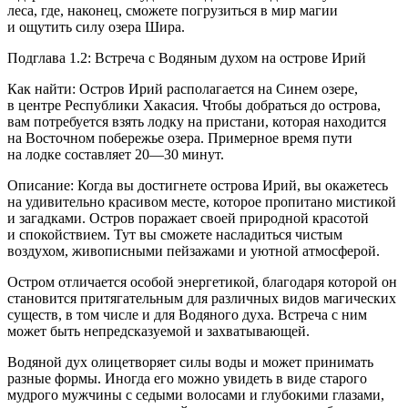
леса, где, наконец, сможете погрузиться в мир магии
и ощутить силу озера Шира.
Подглава 1.2: Встреча с Водяным духом на острове Ирий
Как найти: Остров Ирий располагается на Синем озере,
в центре Республики Хакасия. Чтобы добраться до острова,
вам потребуется взять лодку на пристани, которая находится
на Восточном побережье озера. Примерное время пути
на лодке составляет 20—30 минут.
Описание: Когда вы достигнете острова Ирий, вы окажетесь
на удивительно красивом месте, которое пропитано мистикой
и загадками. Остров поражает своей природной красотой
и спокойствием. Тут вы сможете насладиться чистым
воздухом, живописными пейзажами и уютной атмосферой.
Остром отличается особой энергетикой, благодаря которой он
становится притягательным для различных видов магических
существ, в том числе и для Водяного духа. Встреча с ним
может быть непредсказуемой и захватывающей.
Водяной дух олицетворяет силы воды и может принимать
разные формы. Иногда его можно увидеть в виде старого
мудрого мужчины с седыми волосами и глубокими глазами,