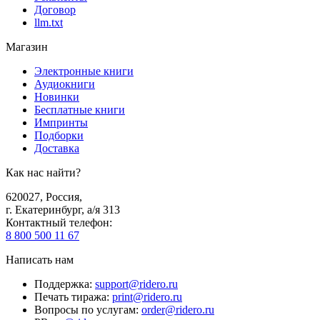
Договор
llm.txt
Магазин
Электронные книги
Аудиокниги
Новинки
Бесплатные книги
Импринты
Подборки
Доставка
Как нас найти?
620027
,
Россия
,
г. Екатеринбург, а/я 313
Контактный телефон
:
8 800 500 11 67
Написать нам
Поддержка
:
support@ridero.ru
Печать тиража
:
print@ridero.ru
Вопросы по услугам
:
order@ridero.ru