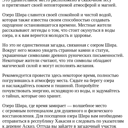
и притягивает своей неповторимой атмосферой и магией.
Озеро Шира славится своей спокойной и чистой водой,
которая также известна своим способностью создавать
ощущение остановившегося времени. Местные жители
рассказывают легенды о том, что стоит окунуться в воды
озера, и к вам вернется молодость и здоровье.
Но это не единственная загадка, связанная с озером Шира.
Вокруг него можно увидеть странные камни и статуи,
украшенные символами древних рунических письменностей.
Некоторые жители считают, что эти символы обладают
магической силой и могут исполнять желания.
Рекомендуется провести здесь некоторое время, полностью
погрузившись в атмосферу места. Сядьте на берегу озера
и наслаждайтесь покоем и тишиной. Попробуйте
почувствовать энергию, исходящую из воды, и задумайтесь
о тайнах, которые оно хранит.
Озеро Шира, где время замирает — волшебное место
с огромным потенциалом для душевного и физического
восстановления. Для посещения озера Шира вам необходимо
отправиться в республику Хакасия и следовать по указателям
к деревне Аскиз. Оттуда вы зайдете в загадочный участок