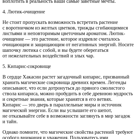
воплотить в реальность ваши самые заветные мечты.
4. Лютик-очищение
Не стоит пропускать возможность встретить растение
с воротничком из желтых цветков, трижды сгибающимися
листьями и неповторимым цветочным ароматом. Лютик-
очищение — это растение, которое издревле считалось
очищающим и защищающим от негативных энергий. Носите
шапочку лютика с собой, и вы будете оберегаться
от нежелательных воздействий и злых чар.
5. Кипарис-сокровище
В сердце Хакасии растет загадочный кипарис, призванный
хранить магические сокровища древних времен. Легенды
описывают, что если дотронуться до пряного смолистого
ствола кипариса, можно пробудить в себе древнюю мудрость
и секретные знания, которые хранятся в его ветвях.
Кипарис — это дверь в параллельные миры и источник
магической энергии. Если вы услышите его шепот,
не отказывайте себе в возможности заглянуть в мир загадок
и тайн.
Однако помните, что магические свойства растений требуют
особого внимания и уважения. Пользоватесь ими