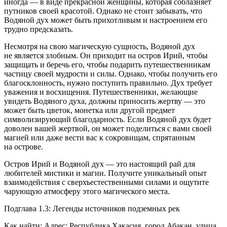
иногда — в виде прекрасной женщины, которая соблазняет
путников своей красотой. Однако не стоит забывать, что
Водяной дух может быть прихотливым и настроением его
трудно предсказать.
Несмотря на свою магическую сущность, Водяной дух
не является злобным. Он приходит на остров Ирий, чтобы
защищать и беречь его, чтобы подарить путешественникам
частицу своей мудрости и силы. Однако, чтобы получить его
благосклонность, нужно поступить правильно. Дух требует
уважения и восхищения. Путешественники, желающие
увидеть Водяного духа, должны приносить жертву — это
может быть цветок, монетка или другой предмет
символизирующий благодарность. Если Водяной дух будет
доволен вашей жертвой, он может поделиться с вами своей
магией или даже вести вас к сокровищам, спрятанным
на острове.
Остров Ирий и Водяной дух — это настоящий рай для
любителей мистики и магии. Получите уникальный опыт
взаимодействия с сверхъестественными силами и ощутите
чарующую атмосферу этого магического места.
Подглава 1.3: Легенды источников подземных рек
Как найти: Адрес: Республика Хакасия, город Абакан, улица