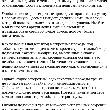
от каменных домов. Именно под этими улицами таится магия,
открывающая доступ к подземным пещерам и лабиринтам.
Чтобы найти вход в секретные проходы, отправьтесь на улицу
Первомайскую. Здесь вы найдете древний каменный аркуш,
который является входом в эти загадочные туннели. Имейте
в виду, что этот аркуш может быть не очевидным
и замаскирован среди обломков домов, поэтому будьте
внимательны.
Как только вы найдете вход в секретные проходы под
забытыми улицами, перед вами откроется удивительный мир
подземной Хакасии. Лабиринты, высеченные в скалах,
величественные залы и загадочные комнаты оставят в вас
незабываемые впечатления. На стенах этих таинственных
пещер можно увидеть жутковатые рисунки, отражающие силу
и магию темных сил.
Однако, будьте осторожны, ведь секретные проходы хранят
не только загадки и тайны, но и непредсказуемость.
Лабиринты изменчивы и, если потеряетесь, может быть
довольно сложно вернуться назад. Поэтому имейте при себе
компас или навигатор, чтобы не потерять путь.
Глубины подземелья хранят множество спрятанных сокровищ
и магических предметов, которые могут стать сильным