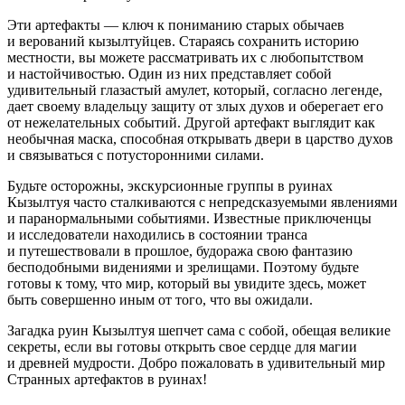
Эти артефакты — ключ к пониманию старых обычаев
и верований кызылтуйцев. Стараясь сохранить историю
местности, вы можете рассматривать их с любопытством
и настойчивостью. Один из них представляет собой
удивительный глазастый амулет, который, согласно легенде,
дает своему владельцу защиту от злых духов и оберегает его
от нежелательных событий. Другой артефакт выглядит как
необычная маска, способная открывать двери в царство духов
и связываться с потусторонними силами.
Будьте осторожны, экскурсионные группы в руинах
Кызылтуя часто сталкиваются с непредсказуемыми явлениями
и паранормальными событиями. Известные приключенцы
и исследователи находились в состоянии транса
и путешествовали в прошлое, будоража свою фантазию
бесподобными видениями и зрелищами. Поэтому будьте
готовы к тому, что мир, который вы увидите здесь, может
быть совершенно иным от того, что вы ожидали.
Загадка руин Кызылтуя шепчет сама с собой, обещая великие
секреты, если вы готовы открыть свое сердце для магии
и древней мудрости. Добро пожаловать в удивительный мир
Странных артефактов в руинах!