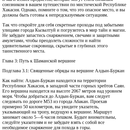
союзником в вашем путешествии по мистической Республике
Хакасия. Однако, помните о том, что это опасное место, и вы
должны быть готовы к непредсказуемым ситуациям.
Так что откройте для себя секретные проходы под забытыми
улицами города Кызылтуй и погрузитесь в мир тайн и магии.
Не забудьте запастись снаряжением, свечами и защитными
амулетами, чтобы преодолеть сложности и найти
удивительные сокровища, скрытые в глубинах этого
таинственного места.
Глава 3: Путь к Шаманской вершине
Подглава 3.1: Священные обряды на вершине Алдын-Буркан
Как найти: Алдын-Буркан находится на территории
Республики Хакасия, в западной части горных хребтов Саян.
Его вершина находится на высоте 2067 метров над уровнем
моря. Чтобы добраться до Алдын-Буркан, вам следует
следовать по дороге М53 из города Абакан. Проехав
примерно 50 километров, вы увидите указатель,
указывающий на тропу, ведущую к вершине. Маршрут
занимает около 5—6 часов пешком. Будьте внимательны,
следуйте указателям и не забудьте взять с собой все
необходимое снаряжение для похода в горы.