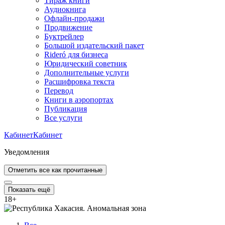
Тираж книги
Аудиокнига
Офлайн-продажи
Продвижение
Буктрейлер
Большой издательский пакет
Rideró для бизнеса
Юридический советник
Дополнительные услуги
Расшифровка текста
Перевод
Книги в аэропортах
Публикация
Все услуги
Кабинет
Кабинет
Уведомления
Отметить все как прочитанные
Показать ещё
18
+