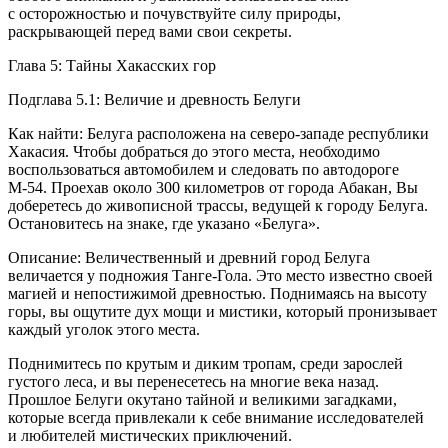
с осторожностью и почувствуйте силу природы,
раскрывающей перед вами свои секреты.
Глава 5: Тайны Хакасских гор
Подглава 5.1: Величие и древность Белуги
Как найти: Белуга расположена на северо-западе республики
Хакасия. Чтобы добраться до этого места, необходимо
воспользоваться автомобилем и следовать по автодороге
М-54. Проехав около 300 километров от города Абакан, Вы
доберетесь до живописной трассы, ведущей к городу Белуга.
Остановитесь на знаке, где указано «Белуга».
Описание: Величественный и древний город Белуга
величается у подножия Танге-Гола. Это место известно своей
магией и непостижимой древностью. Поднимаясь на высоту
горы, вы ощутите дух мощи и мистики, который пронизывает
каждый уголок этого места.
Поднимитесь по крутым и диким тропам, среди зарослей
густого леса, и вы перенесетесь на многие века назад.
Прошлое Белуги окутано тайной и великими загадками,
которые всегда привлекали к себе внимание исследователей
и любителей мистических приключений.