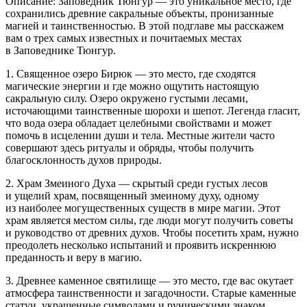
Описание: Заповедник Тюнгур — это уникальное место, где
сохранились древние сакральные объекты, пронизанные
магией и таинственностью. В этой подглаве мы расскажем
вам о трех самых известных и почитаемых местах
в Заповеднике Тюнгур.
1. Священное озеро Бирюк — это место, где сходятся
магические энергии и где можно ощутить настоящую
сакральную силу. Озеро окружено густыми лесами,
источающими таинственные шорохи и шепот. Легенда гласит,
что вода озера обладает целебными свойствами и может
помочь в исцелении души и тела. Местные жители часто
совершают здесь ритуалы и обряды, чтобы получить
благосклонность духов природы.
2. Храм Змеиного Духа — скрытый среди густых лесов
и ущелий храм, посвященный змеиному духу, одному
из наиболее могущественных существ в мире магии. Этот
храм является местом силы, где люди могут получить советы
и руководство от древних духов. Чтобы посетить храм, нужно
преодолеть несколько испытаний и проявить искреннюю
преданность и веру в магию.
3. Древнее каменное святилище — это место, где вас окутает
атмосфера таинственности и загадочности. Старые каменные
статуи, украшенные символами и руническими знаком,