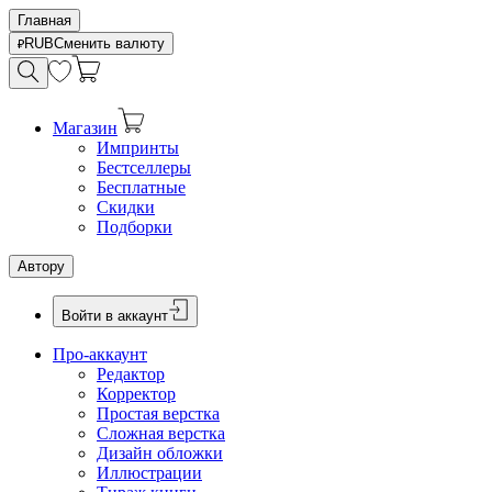
Главная
RUB
Сменить валюту
Магазин
Импринты
Бестселлеры
Бесплатные
Скидки
Подборки
Автору
Войти в аккаунт
Про-аккаунт
Редактор
Корректор
Простая верстка
Сложная верстка
Дизайн обложки
Иллюстрации