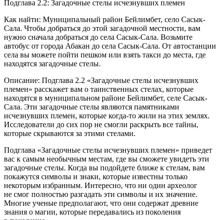
Подглава 2.2: Загадочные стелы исчезнувших племен
Как найти: Муниципальный район Бейлимбет, село Сасык-
Сала. Чтобы добраться до этой загадочной местности, вам
нужно сначала добраться до села Сасык-Сала. Возьмите
автобус от города Абакан до села Сасык-Сала. От автостанции
села вы можете пойти пешком или взять такси до места, где
находятся загадочные стелы.
Описание: Подглава 2.2 «Загадочные стелы исчезнувших
племен» расскажет вам о таинственных стелах, которые
находятся в муниципальном районе Бейлимбет, селе Сасык-
Сала. Эти загадочные стелы являются памятниками
исчезнувших племен, которые когда-то жили на этих землях.
Исследователи до сих пор не смогли раскрыть все тайны,
которые скрываются за этими стелами.
Подглава «Загадочные стелы исчезнувших племен» приведет
вас к самым необычным местам, где вы сможете увидеть эти
загадочные стелы. Когда вы подойдете ближе к стелам, вам
покажутся символы и знаки, которые известны только
некоторым избранным. Интересно, что ни один археолог
не смог полностью разгадать эти символы и их значение.
Многие ученые предполагают, что они содержат древние
знания о магии, которые передавались из поколения