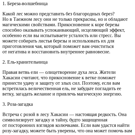
1. Береза-волшебница
Какой лес можно представить без благородных берез?
Но в Таежном лесу они не только прекрасны, но и обладают
магическими свойствами. Прикосновение к коре березы
способно оказывать успокаивающий, исцеляющий эффект,
особенно если вы испытываете усталость или стресс. Вы
можете собирать листья березы и использовать их для
приготовления чая, который поможет вам очиститься
от негатива и восстановить внутреннее равновесие.
2. Ель-хранительница
Правая ветвь ели — олицетворение духа леса. Жители
Хакасии считают, что прикосновение к ветке поможет
принести удачу и защиту от злых сил. Поэтому, если вам
встретилась величественная ель, не забудьте погладить ее
ветку, загадать желание и привлечь магическую энергию.
3. Роза-загадка
Встреча с розой в лесу Хакасии — настоящая редкость. Она
символизирует загадку и тайну, будто защищенная
от посторонних взглядов колючками. Если вам удастся найти
розу-загадку, можете быть уверены, что она может помочь вам