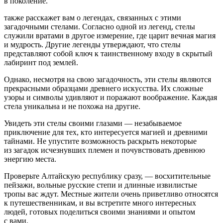
в поколение.
также расскажет вам о легендах, связанных с этими
загадочными стелами. Согласно одной из легенд, стелы
служили вратами в другое измерение, где царит вечная магия
и мудрость. Другие легенды утверждают, что стелы
представляют собой ключ к таинственному входу в скрытый
лабиринт под землей.
Однако, несмотря на свою загадочность, эти стелы являются
прекрасными образцами древнего искусства. Их сложные
узоры и символы удивляют и поражают воображение. Каждая
стела уникальна и не похожа на другие.
Увидеть эти стелы своими глазами — незабываемое
приключение для тех, кто интересуется магией и древними
тайнами. Не упустите возможность раскрыть некоторые
из загадок исчезнувших племен и почувствовать древнюю
энергию места.
Проверьте Алтайскую республику сразу, — восхитительные
пейзажи, вольные русские степи и длинные извилистые
тропы вас ждут. Местные жители очень приветливо относятся
к путешественникам, и вы встретите много интересных
людей, готовых поделиться своими знаниями и опытом
с вами.