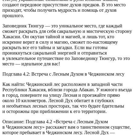
создают передовое присутствие духов предков. В это место
приходят, чтобы получить мудрость и помощь от духов
прошлого.
Заповедник Тюнгур — это уникальное место, где каждый
сможет раскрыть для себя сакральную и мистическую сторону
Хакасии. Он окутан тайной и магией, и лишь тот, кто
искренне верит в силу и магию, сможет по-настоящему
раскрыть все его тайны и загадки. Если вы готовы
проникнуться сакральной энергией и отправиться
в увлекательное путешествие по Заповеднику Тюнгур, то это
место — идеальное для вас!
Подглава 4.2: Встреча с Лесным Духом в Чеджинском лесу
Как найти: Чеджинский лес расположен в западной части
Республики Хакасия, вблизи города Абакан. У южного въезда
в город, поверните на улицу Лесная и проезжайте прямо
около 10 километров. Лесной Дух обитает в глубоких
и необъятных лесных просторах, так что будьте бдительны
и осторожны при приближении к его территории.
Описание: Подглава 4.2 «Встреча с Лесным Духом
в Чеджинском лесу» расскажет вам о таинственном существе,
которое пребывает в Чеджинском лесу. Лесной Дух —