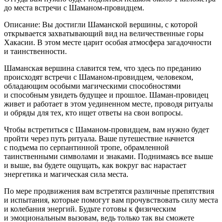
до места встречи с Шаманом-провидцем.
Описание: Вы достигли Шаманской вершины, с которой
открывается захватывающий вид на величественные горы
Хакасии. В этом месте царит особая атмосфера загадочности
и таинственности.
Шаманская вершина славится тем, что здесь по преданию
происходят встречи с Шаманом-провидцем, человеком,
обладающим особыми магическими способностями
и способным увидеть будущее и прошлое. Шаман-провидец
живет и работает в этом уединенном месте, проводя ритуалы
и обряды для тех, кто ищет ответы на свои вопросы.
Чтобы встретиться с Шаманом-провидцем, вам нужно будет
пройти через путь ритуала. Ваше путешествие начнется
с подъема по серпантинной тропе, обрамленной
таинственными символами и знаками. Поднимаясь все выше
и выше, вы будете ощущать, как вокруг вас нарастает
энергетика и магическая сила места.
По мере продвижения вам встретятся различные препятствия
и испытания, которые помогут вам прочувствовать силу места
и кол
ебан
ия энергий. Будьте готовы к физическим
и эмоциональным вызовам, ведь только так вы сможете