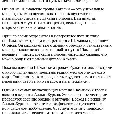
дела и поможет вам найти путь к Шаманской вершине.
Описание: Шаманские тропы Хакасии — это уникальные
места, где можно почувствовать настоящую магию
и взаимодействовать с духами природы. Вам никогда
не придется скучать на этих тропах, ведь каждый шаг
открывает новые загадки и тайны.
Пришло время отправиться в невероятное путешествие
по Шаманским тропам и встретиться с Шаманом-провидцем
Отоном. Он расскажет вам о древних обрядах и таинственных
местах, а также подскажет, как найти путь к Шаманской
вершине — месту, где силы природы настолько сильны, что
можно общаться с самими духами Хакасии.
Пока вы идете по Шаманским тропам, будьте готовы к встрече
с многочисленными представителями местного духовного
мира. Они помогут вам преодолеть трудности пути и откроют
перед вами двери в мир загадок и магических сил.
Одним из самых впечатляющих мест на Шаманских тропах
является вершина Алдын-Буркан. Это священное место, где
проводятся древние обряды и ритуалы. Восход на вершину
Алдын-Буркан — это не только физическое путешествие,
но и духовное пробуждение. Чувствуйте связь с природой
и наслаждайтесь величием этого магического места.