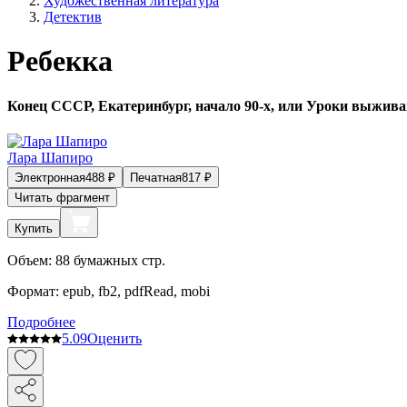
Художественная литература
Детектив
Ребекка
Конец СССР, Екатеринбург, начало 90-х, или Уроки выжива
Лара Шапиро
Электронная
488
₽
Печатная
817
₽
Читать фрагмент
Купить
Объем:
88
бумажных стр.
Формат:
epub, fb2, pdfRead, mobi
Подробнее
5.0
9
Оценить