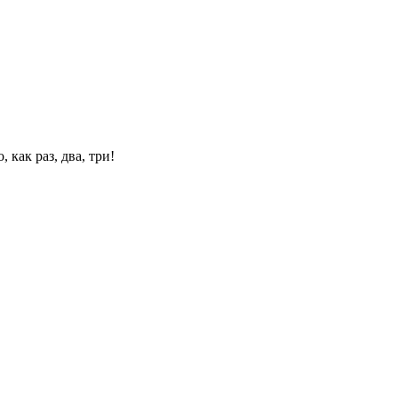
 как раз, два, три!