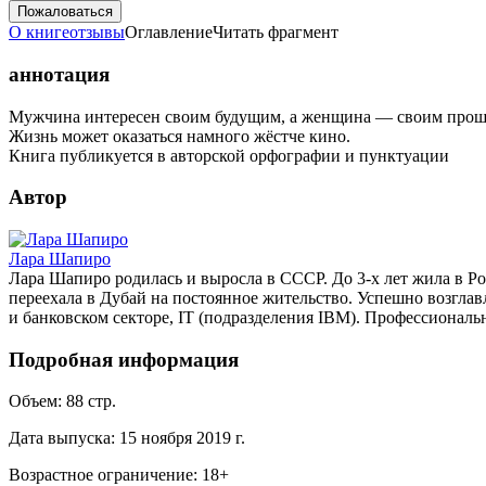
Пожаловаться
О книге
отзывы
Оглавление
Читать фрагмент
аннотация
Mужчина интересен своим будущим, а женщина — своим прошлым
Жизнь может оказаться намного жёстче кино.
Книга публикуется в авторской орфографии и пунктуации
Автор
Лара Шапиро
Лара Шапиро родилась и выросла в СССР. До 3-х лет жила в Росс
переехала в Дубай на постоянное жительство. Успешно возгла
и банковском секторе, IT (подразделения IBM). Профессиональн
Подробная информация
Объем:
88
стр.
Дата выпуска:
15 ноября 2019 г.
Возрастное ограничение:
18
+