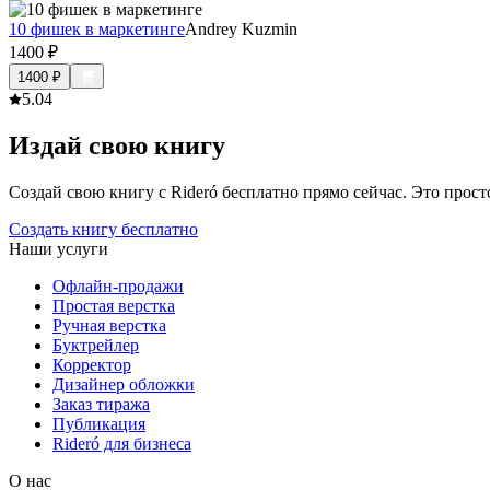
10 фишек в маркетинге
Andrey Kuzmin
1400
₽
1400
₽
5.0
4
Издай свою книгу
Создай свою книгу с Rideró бесплатно прямо сейчас. Это просто,
Создать книгу бесплатно
Наши услуги
Офлайн-продажи
Простая верстка
Ручная верстка
Буктрейлер
Корректор
Дизайнер обложки
Заказ тиража
Публикация
Rideró для бизнеса
О нас