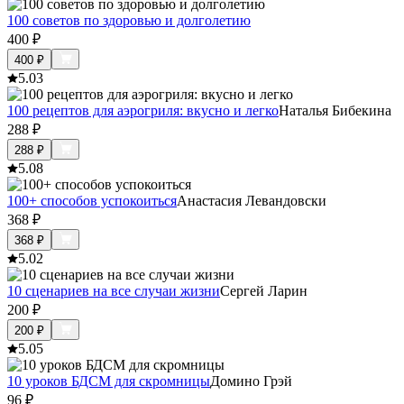
100 советов по здоровью и долголетию
400
₽
400
₽
5.0
3
100 рецептов для аэрогриля: вкусно и легко
Наталья Бибекина
288
₽
288
₽
5.0
8
100+ способов успокоиться
Анастасия Левандовски
368
₽
368
₽
5.0
2
10 сценариев на все случаи жизни
Сергей Ларин
200
₽
200
₽
5.0
5
10 уроков БДСМ для скромницы
Домино Грэй
96
₽