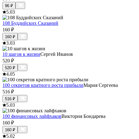
96
₽
5.0
3
108 Буддийских Сказаний
160
₽
160
₽
3.0
3
10 шагов к жизни
Сергей Иванов
520
₽
520
₽
4.0
5
100 секретов кратного роста прибыли
Мария Сергеева
516
₽
516
₽
5.0
3
100 финансовых лайфхаков
Виктория Бондарева
160
₽
160
₽
5.0
2