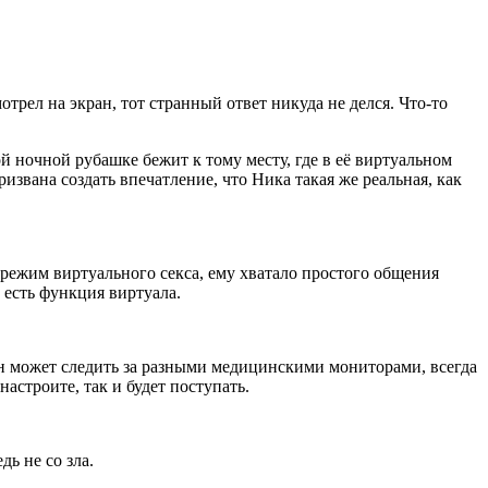
отрел на экран, тот странный ответ никуда не делся. Что-то
й ночной рубашке бежит к тому месту, где в её виртуальном
ризвана создать впечатление, что Ника такая же реальная, как
л режим виртуального
секс
а, ему хватало простого общения
есть функция виртуала.
н может следить за разными медицинскими мониторами, всегда
строите, так и будет поступать.
ь не со зла.