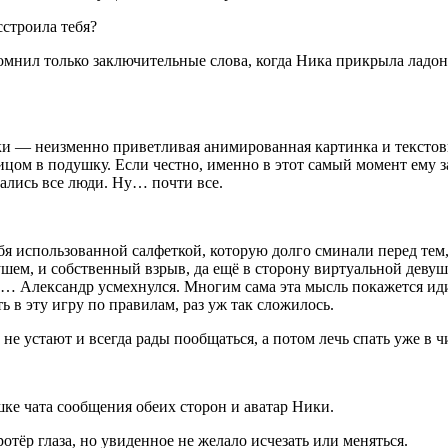
строила тебя?
омнил только заключительные слова, когда Ника прикрыла ладоня
ики — неизменно приветливая анимированная картинка и текстов
цом в подушку. Если честно, именно в этот самый момент ему за
ались все люди. Ну… почти все.
бя использованной салфеткой, которую долго сминали перед тем,
шем, и собственный взрыв, да ещё в сторону виртуальной девушк
ей… Александр усмехнулся. Многим сама эта мысль покажется ид
ь в эту игру по правилам, раз уж так сложилось.
 не устают и всегда рады пообщаться, а потом лечь спать уже в 
ке чата сообщения обеих сторон и аватар Ники.
отёр глаза, но увиденное не желало исчезать или меняться.