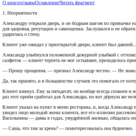
О книге
отзывы
Оглавление
Читать фрагмент
1. Неприятности
Александру открыли дверь, и он бодрым шагом по привычке нап
для здоровья, репутации и самооценки. Заслушался и не обрати
ударилась о стену.
Клиент уже ожидал у приоткрытой двери, клиент был давний, А
Александр улыбнулся положенной дежурной улыбкой с оттенко
салфеток — клиент терпеть не мог остывшее, приходилось прини
— Прошу прощения, — признал Александр честно. — Не знаю, ка
Да, так принято, и в большинстве случаев это помогало от пот
Клиент кивнул. Ему за пятьдесят, он вообще всегда спокоен и
раз этот приём сработал для Александра, но вот дёрнула же 
Клиент указал на пункт в меню ресторана, и, когда Александр п
увидел лицо молодой жены клиента, все его иллюзии рассеялис
Васильевны — дамы в годах, умудрённой жизнью, общалась она
— Саша, что там за хрень? — поинтересовалась она буднично.