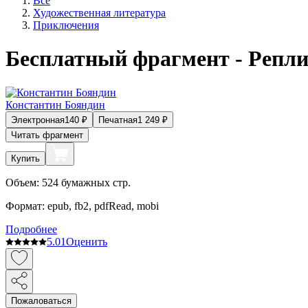
Все
Художественная литература
Приключения
Бесплатный фрагмент - Репл
Константин Бояндин
Электронная
140
₽
Печатная
1 249
₽
Читать фрагмент
Купить
Объем:
524
бумажных стр.
Формат:
epub, fb2, pdfRead, mobi
Подробнее
5.0
1
Оценить
Пожаловаться