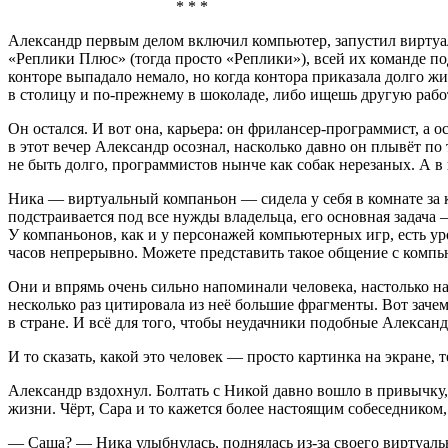
* * *
Александр первым делом включил компьютер, запустил виртуаль
«Реплики Плюс» (тогда просто «Реплики»), всей их команде п
конторе выпадало немало, но когда контора приказала долго жи
в столицу и по-прежнему в шоколаде, либо ищешь другую работу
Он остался. И вот она, карьера: он фрилансер-программист, а 
в этот вечер Александр осознал, насколько давно он плывёт п
не быть долго, программистов нынче как собак нерезаных. А 
Ника — виртуальный компаньон — сидела у себя в комнате за к
подстраивается под все нужды владельца, его основная задача
У компаньонов, как и у персонажей компьютерных игр, есть ур
часов непрерывно. Можете представить такое общение с комп
Они и впрямь очень сильно напоминали человека, настолько н
несколько раз цитировала из неё большие фрагменты. Вот зач
в стране. И всё для того, чтобы неудачники подобные Алексан
И то сказать, какой это человек — просто картинка на экране
Александр вздохнул. Болтать с Никой давно вошло в привычку, 
жизни. Чёрт, Сара и то кажется более настоящим собеседником,
— Саша? — Ника улыбнулась, поднялась из-за своего виртуаль