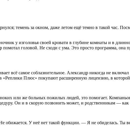
рнулся; темень за окном, даже летом ещё темно в такой час. Посм
ночник у изголовья своей кровати в глубине комнаты и в длинно
р помотал головой. Не сходи с ума. Это просто программа, она п
ивает всё самое соблазнительное. Александр никогда не включа
ов «Реплики Плюс» покупают расширенную лицензию, в которой 
ноких или же больных пожилых людей, это помогает. Компаньо
уру. Он и в скорую позвонить может, и родственникам — как на
 обижается. У неё нет такой функции. — Я не обиделась. Ты вед