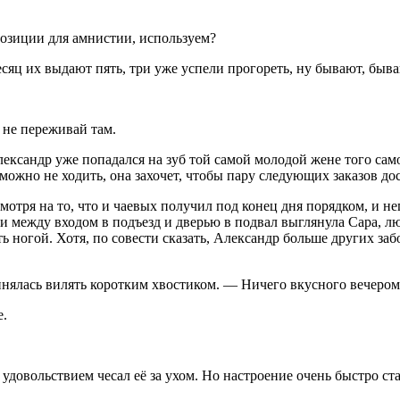
 позиции для амнистии, используем?
сяц их выдают пять, три уже успели прогореть, ну бывают, бы
 не переживай там.
Александр уже попадался на зуб той самой молодой жене того сам
можно не ходить, она захочет, чтобы пару следующих заказов до
отря на то, что и чаевых получил под конец дня порядком, и не
ки между входом в подъезд и дверью в подвал выглянула Сара, лю
ь ногой. Хотя, по совести сказать, Александр больше других забо
инялась вилять коротким хвостиком. — Ничего вкусного вечером 
е.
удовольствием чесал её за ухом. Но настроение очень быстро ста