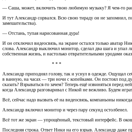
— Саша, может, включить твою любимую музыку? Я чем-то рас
И тут Александр сорвался. Всю свою тираду он не запомнил, п
замешательства).
— Отстань, тупая нарисованная дура!
И он отключил видеосвязь, на экране остался только аватар Н
слова. Александр выключил монитор, сделал два шага и упал ли
собственная жизнь, и настолько отвратительными уродами оказ
* * *
Александр приподнял голову, так и уснул в одежде. Ощущал се
в ванную, на часах — три ночи с копейками. Он постоял под ду
сказать? Взрываться-то зачем? Теперь ещё извиняться перед н
когда Александр разговаривал с Никой не вежливо. Будем играт
Всё, сейчас надо вызвать её на видеосвязь, компаньоны никогда
Александр включил монитор и через пару секунд остолбенел.
Всё тот же экран — упрощённый, текстовый интерфейс. В окош
Последняя строка. Ответ Ники на его взрыв. Александр даже пр