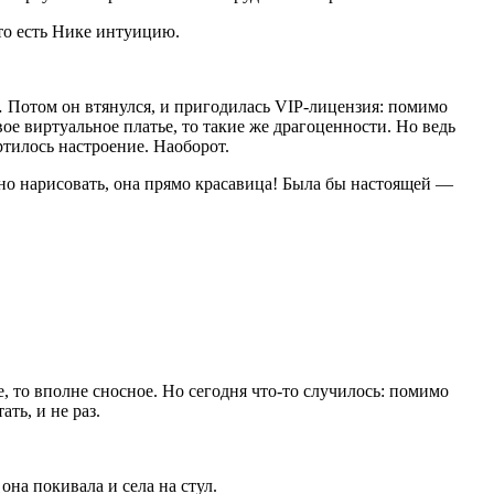
 то есть Нике интуицию.
… Потом он втянулся, и пригодилась VIP-лицензия: помимо
ое виртуальное платье, то такие же драгоценности. Но ведь
ртилось настроение. Наоборот.
льно нарисовать, она прямо красавица! Была бы настоящей —
, то вполне сносное. Но сегодня что-то случилось: помимо
ть, и не раз.
она покивала и села на стул.