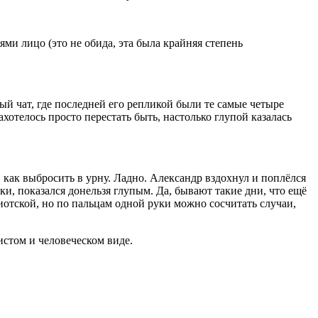
ми лицо (это не обида, эта была крайняя степень
ый чат, где последней его репликой были те самые четыре
хотелось просто перестать быть, настолько глупой казалась
 как выбросить в урну. Ладно. Александр вздохнул и поплёлся
и, показался донельзя глупым. Да, бывают такие дни, что ещё
иотской, но по пальцам одной руки можно сосчитать случаи,
чистом и человеческом виде.