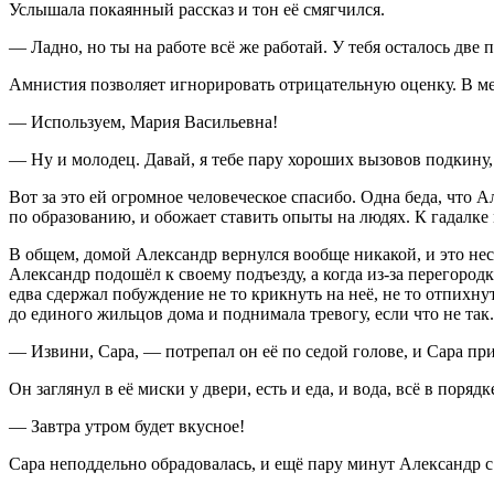
Услышала покаянный рассказ и тон её смягчился.
— Ладно, но ты на работе всё же работай. У тебя осталось две
Амнистия позволяет игнорировать отрицательную оценку. В ме
— Используем, Мария Васильевна!
— Ну и молодец. Давай, я тебе пару хороших вызовов подкину,
Вот за это ей огромное человеческое спасибо. Одна беда, что 
по образованию, и обожает ставить опыты на людях. К гадалке 
В общем, домой Александр вернулся вообще никакой, и это несм
Александр подошёл к своему подъезду, а когда из-за перегород
едва сдержал побуждение не то крикнуть на неё, не то отпихнут
до единого жильцов дома и поднимала тревогу, если что не так.
— Извини, Сара, — потрепал он её по седой голове, и Сара пр
Он заглянул в её миски у двери, есть и еда, и вода, всё в порядк
— Завтра утром будет вкусное!
Сара неподдельно обрадовалась, и ещё пару минут Александр с 