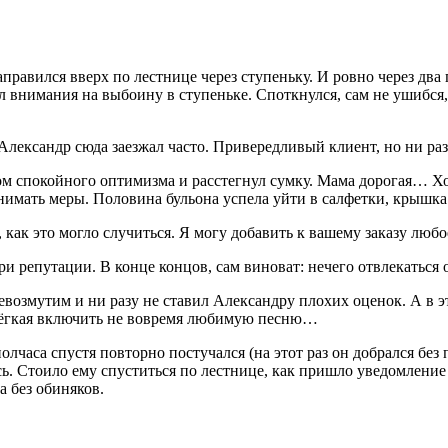
равился вверх по лестнице через ступеньку. И ровно через два
л внимания на выбоину в ступеньке. Споткнулся, сам не ушибся, 
лександр сюда заезжал часто. Привередливый клиент, но ни разу
м спокойного оптимизма и расстегнул сумку. Мама дорогая… Хо
мать меры. Половина бульона успела уйти в салфетки, крышка сл
к это могло случиться. Я могу добавить к вашему заказу любое
ери репутации. В конце концов, сам
вино
ват: нечего отвлекаться
 невозмутим и ни разу не ставил Александру плохих оценок. А в
нелёгкая включить не вовремя любимую песню…
олчаса спустя повторно постучался (на этот раз он добрался без
ь. Стоило ему спуститься по лестнице, как пришло уведомление 
 без обиняков.