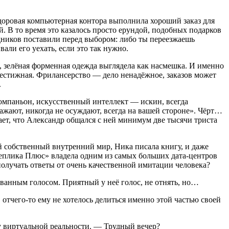
здоровая компьютерная контора выполнила хороший заказ для
 В то время это казалось просто ерундой, подобных подарков
рудников поставили перед выбором: либо ты переезжаешь
али его уехать, если это так нужно.
в, зелёная форменная одежда выглядела как насмешка. И именно
престижная. Фрилансерство — дело ненадёжное, заказов может
.
компаньон, искусственный интеллект — искин, всегда
ражают, никогда не осуждают, всегда на вашей стороне». Чёрт…
ает, что Александр общался с ней минимум две тысячи триста
й собственный внутренний мир, Ника писала книгу, и даже
Реплика Плюс» владела одним из самых больших дата-центров
получать ответы от очень качественной имитации человека?
рованным голосом. Приятный у неё голос, не отнять, но…
 отчего-то ему не хотелось делиться именно этой частью своей
у виртуальной реальности. — Трудный вечер?