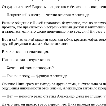
Откуда она знает? Впрочем, вопрос так себе, искин в совершен
— Неприятный клиент, — честно ответил Александр.
Раньше общение с Никой нравилось безусловно, только первую
прочего, это практически неограниченный доступ к внутренним
и старалась, если это слово применимо, изо всех сил! Ни разу
Вот и сейчас на ней красная короткая юбка, красная кофта, зо
другой девушки и желать бы не хотелось.
Вот только она ненастоящая.
Ника покивала сочувственно.
— Хочешь об этом поговорить?
— Точно не хочу, — буркнул Александр.
Обычно Ника сразу же находила другие темы, и буквально за п
ощущения никчемности этой жизни, Александра тяготило предчу
— Нет, — немного резко ответил Александр, даже не слушая, чт
Да что там, он просто грубо перебил её. Ника никогда не обижал