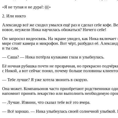
«Я не тупая и не дура!: (((»
2. Или никто
Александр всё же сходил умылся ещё раз и сделал себе кофе. Ве
новое, неужели Ника научилась обижаться? Ничего себе!
Он запросил видеосвязь. На экране увидел, как Ника включает 
мире стоят камера и микрофон. Вот чёрт, разбудил её. Александ
и ты сам.
— Саша? — Ника потёрла кулаками глаза и улыбнулась.
Её ночная рубашка почти не прозрачная, но прекрасно подчёрк
с Никой, а вот сейчас понял, почему больше половины клиент
— Тебе лучше? Я уже хотела звонить в скорую.
Она может. Компаньонов часто приобретают родственники оди
напомнит принять лекарство или выполнить необходимую процед
— Лучше. Извини, что сказал тебе всё это вчера.
— Всё хорошо. — Ника улыбнулась своей солнечной улыбкой. Не