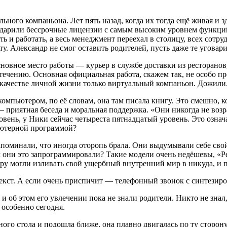
ного компаньона. Лет пять назад, когда их тогда ещё живая и 
одарили бессрочные лицензии с самым высоким уровнем функций.
ть и работать, а весь менеджмент переехал в столицу, всех сот
. Александр не смог оставить родителей, пусть даже те уговарив
основное место работы — курьер в службе доставки из ресторано
о течению. Основная официальная работа, скажем так, не особо 
в качестве личной жизни только виртуальный компаньон. Дожили
омпьютером, по её словам, она там писала книгу. Это смешно, 
 — приятная беседа и моральная поддержка. «Они никогда не воз
овень, у Ники сейчас четыреста пят
надцат
ый уровень. Это означ
ьютерной программой?
апоминали, что иногда оторопь брала. Они выдумывали себе сво
ем они это запрограммировали? Такие модели очень недёшевы, «
дру могли изливать свой ущербный внутренний мир в никуда, и 
, текст. А если очень приспичит — телефонный звонок с синтези
и об этом его увлечении пока не знали родители. Никто не знал,
 особенно сегодня.
ного стола и подошла ближе, она плавно двигалась по ту сторон