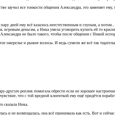
стве заучил все тонкости общения Александра, это заменяет ему,
 пару дней ему всё казалось неестественным и глупым, а потом
, игровым деньгам, а Ника умела уговорить купить ей то красив
 у Александра не было такого, чтобы после общения с Никой испо
лотое ожерелье и рыжие волосы. И ведь сумели же всё так тщате
ару-другую реплик помогала обрести если не хорошее настроение
вствие, что с той вредной клиенткой ему ещё придётся поработа
о сказала Ника.
ась и не возмущалась, она всё принимала как есть. Вот и сейчас 