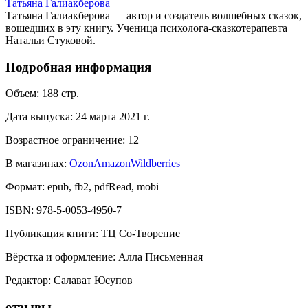
Татьяна Галиакберова
Татьяна Галиакберова — автор и создатель волшебных сказок,
вошедших в эту книгу. Ученица психолога-сказкотерапевта
Натальи Стуковой.
Подробная информация
Объем:
188
стр.
Дата выпуска:
24 марта 2021 г.
Возрастное ограничение:
12
+
В магазинах:
Ozon
Amazon
Wildberries
Формат:
epub, fb2, pdfRead, mobi
ISBN:
978-5-0053-4950-7
Публикация книги
:
ТЦ Со-Творение
Вёрстка и оформление
:
Алла Письменная
Редактор
:
Салават Юсупов
отзывы