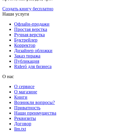
Создать книгу бесплатно
Наши услуги
Офлайн-продажи
Простая верстка
Ручная верстка
Буктрейлер
Корректор
Дизайнер обложки
Заказ тиража
Публикация
Rideró для бизнеса
О нас
О сервисе
О магазине
Книги
Возникли вопросы?
Приватность
Наши преимущества
Реквизиты
Договор
llm.txt