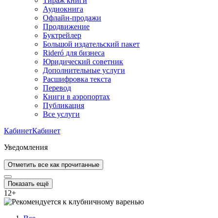
Тираж книги
Аудиокнига
Офлайн-продажи
Продвижение
Буктрейлер
Большой издательский пакет
Rideró для бизнеса
Юридический советник
Дополнительные услуги
Расшифровка текста
Перевод
Книги в аэропортах
Публикация
Все услуги
Кабинет
Кабинет
Уведомления
Отметить все как прочитанные
Показать ещё
12
+