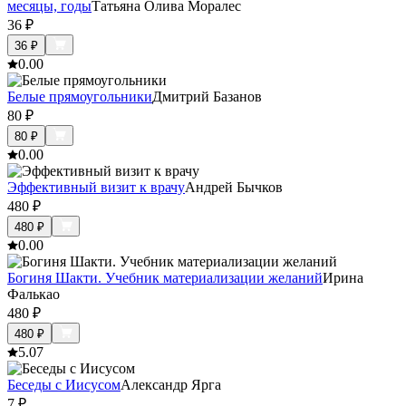
месяцы, годы
Татьяна Олива Моралес
36
₽
36
₽
0.0
0
Белые прямоугольники
Дмитрий Базанов
80
₽
80
₽
0.0
0
Эффективный визит к врачу
Андрей Бычков
480
₽
480
₽
0.0
0
Богиня Шакти. Учебник материализации желаний
Ирина
Фалькао
480
₽
480
₽
5.0
7
Беседы с Иисусом
Александр Ярга
7
₽