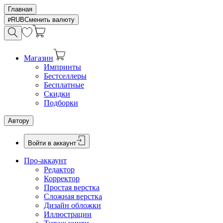
Главная
RUB
Сменить валюту
Магазин
Импринты
Бестселлеры
Бесплатные
Скидки
Подборки
Автору
Войти в аккаунт
Про-аккаунт
Редактор
Корректор
Простая верстка
Сложная верстка
Дизайн обложки
Иллюстрации