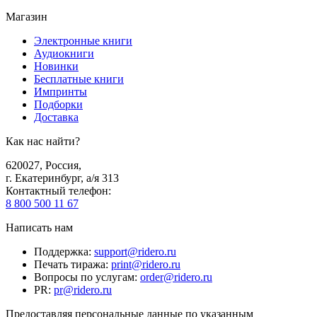
Магазин
Электронные книги
Аудиокниги
Новинки
Бесплатные книги
Импринты
Подборки
Доставка
Как нас найти?
620027
,
Россия
,
г. Екатеринбург, а/я 313
Контактный телефон
:
8 800 500 11 67
Написать нам
Поддержка
:
support@ridero.ru
Печать тиража
:
print@ridero.ru
Вопросы по услугам
:
order@ridero.ru
PR
:
pr@ridero.ru
Предоставляя персональные данные по указанным