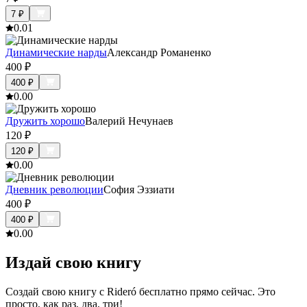
7
₽
0.0
1
Динамические нарды
Александр Романенко
400
₽
400
₽
0.0
0
Дружить хорошо
Валерий Нечунаев
120
₽
120
₽
0.0
0
Дневник революции
София Эззиати
400
₽
400
₽
0.0
0
Издай свою книгу
Создай свою книгу с Rideró бесплатно прямо сейчас. Это
просто, как раз, два, три!