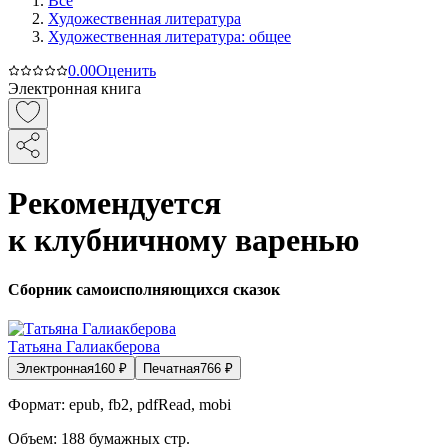
Все
Художественная литература
Художественная литература: общее
0.0
0
Оценить
Электронная книга
Рекомендуется
к клубничному варенью
Сборник самоисполняющихся сказок
Татьяна Галиакберова
Электронная
160
₽
Печатная
766
₽
Формат:
epub, fb2, pdfRead, mobi
Объем:
188
бумажных стр.