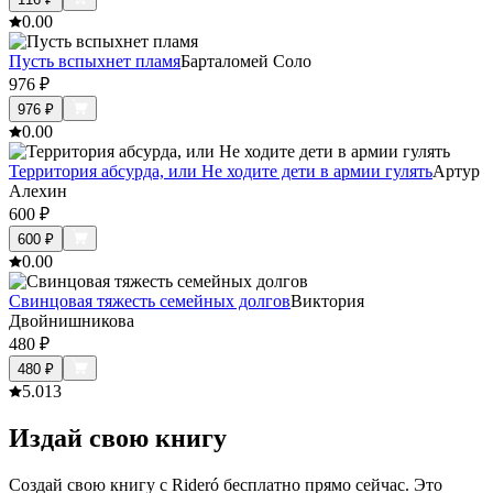
0.0
0
Пусть вспыхнет пламя
Барталомей Соло
976
₽
976
₽
0.0
0
Территория абсурда, или Не ходите дети в армии гулять
Артур
Алехин
600
₽
600
₽
0.0
0
Свинцовая тяжесть семейных долгов
Виктория
Двойнишникова
480
₽
480
₽
5.0
13
Издай свою книгу
Создай свою книгу с Rideró бесплатно прямо сейчас. Это