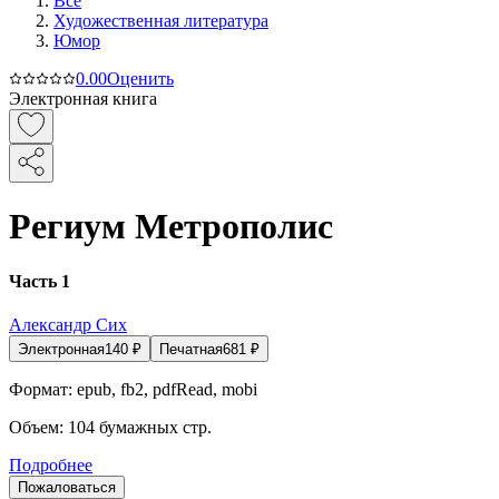
Все
Художественная литература
Юмор
0.0
0
Оценить
Электронная книга
Региум Метрополис
Часть 1
Александр Сих
Электронная
140
₽
Печатная
681
₽
Формат:
epub, fb2, pdfRead, mobi
Объем:
104
бумажных стр.
Подробнее
Пожаловаться