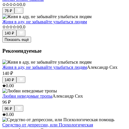
0.0
76
₽
Живя в аду, не забывайте улыбаться людям
0.0
140
₽
Показать ещё
Рекомендуемые
Живя в аду, не забывайте улыбаться людям
Александр Сих
140
₽
140
₽
0.0
0
Любви неведомые тропы
Александр Сих
96
₽
96
₽
0.0
0
Средство от депрессии, или Психологическая