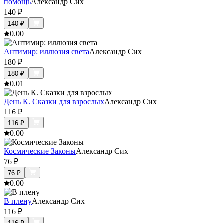
помощь
Александр Сих
140
₽
140
₽
0.0
0
Антимир: иллюзия света
Александр Сих
180
₽
180
₽
0.0
1
День К. Сказки для взрослых
Александр Сих
116
₽
116
₽
0.0
0
Космические Законы
Александр Сих
76
₽
76
₽
0.0
0
В плену
Александр Сих
116
₽
116
₽