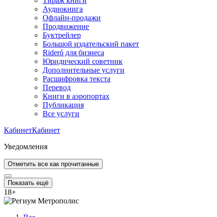
Тираж книги
Аудиокнига
Офлайн-продажи
Продвижение
Буктрейлер
Большой издательский пакет
Rideró для бизнеса
Юридический советник
Дополнительные услуги
Расшифровка текста
Перевод
Книги в аэропортах
Публикация
Все услуги
Кабинет
Кабинет
Уведомления
Отметить все как прочитанные
Показать ещё
18
+