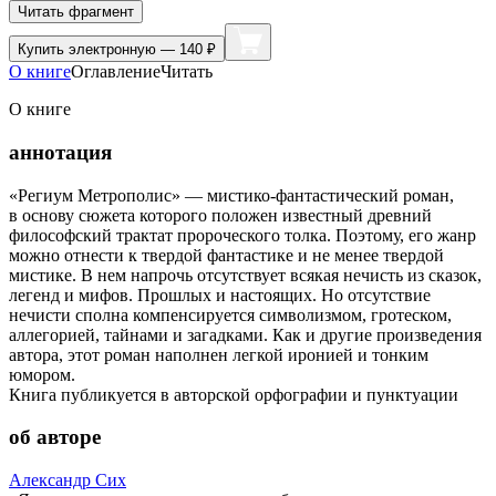
Читать фрагмент
Купить
электронную — 140 ₽
О книге
Оглавление
Читать
О книге
аннотация
«Региум Метрополис» — мистико-фантастический роман,
в основу сюжета которого положен известный древний
философский трактат пророческого толка. Поэтому, его жанр
можно отнести к твердой фантастике и не менее твердой
мистике. В нем напрочь отсутствует всякая нечисть из сказок,
легенд и мифов. Прошлых и настоящих. Но отсутствие
нечисти сполна компенсируется символизмом, гротеском,
аллегорией, тайнами и загадками. Как и другие произведения
автора, этот роман наполнен легкой иронией и тонким
юмором.
Книга публикуется в авторской орфографии и пунктуации
об авторе
Александр Сих