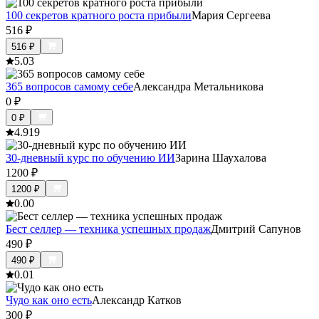
100 секретов кратного роста прибыли
Мария Сергеева
516
₽
516
₽
5.0
3
365 вопросов самому себе
Александра Метальникова
0
₽
0
₽
4.9
19
30-дневный курс по обучению ИИ
Зарина Шаухалова
1200
₽
1200
₽
0.0
0
Бест селлер — техника успешных продаж
Дмитрий Сапунов
490
₽
490
₽
0.0
1
Чудо как оно есть
Александр Катков
300
₽