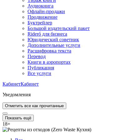
Тираж книги
Аудиокнига
Офлайн-продажи
Продвижение
Буктрейлер
Большой издательский пакет
Rideró для бизнеса
Юридический советник
Дополнительные услуги
Расшифровка текста
Перевод
Книги в аэропортах
Публикация
Все услуги
Кабинет
Кабинет
Уведомления
Отметить все как прочитанные
Показать ещё
18
+