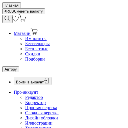
Главная
RUB
Сменить валюту
Магазин
Импринты
Бестселлеры
Бесплатные
Скидки
Подборки
Автору
Войти в аккаунт
Про-аккаунт
Редактор
Корректор
Простая верстка
Сложная верстка
Дизайн обложки
Иллюстрации