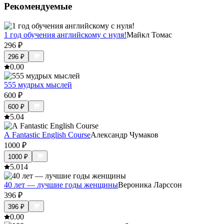
Рекомендуемые
1 год обучения английскому с нуля!
Майкл Томас
296
₽
296
₽
0.0
0
555 мудрых мыслей
600
₽
600
₽
5.0
4
A Fantastic English Course
Александр Чумаков
1000
₽
1000
₽
5.0
14
40 лет — лучшие годы женщины
Вероника Ларссон
396
₽
396
₽
0.0
0