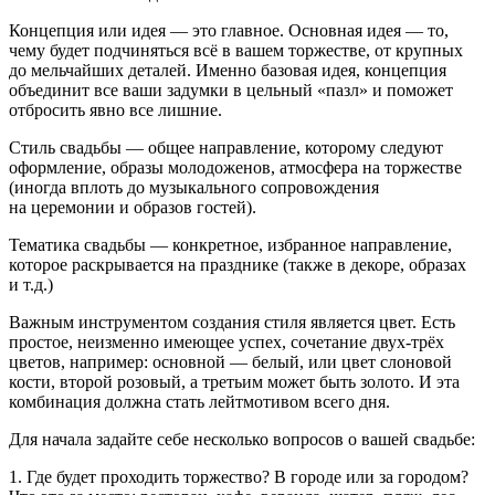
Концепция или идея — это главное. Основная идея — то,
чему будет подчиняться всё в вашем торжестве, от крупных
до мельчайших деталей. Именно базовая идея, концепция
объединит все ваши задумки в цельный «пазл» и поможет
отбросить явно все лишние.
Стиль свадьбы — общее направление, которому следуют
оформление, образы молодоженов, атмосфера на торжестве
(иногда вплоть до музыкального сопровождения
на церемонии и образов гостей).
Тематика свадьбы — конкретное, избранное направление,
которое раскрывается на празднике (также в декоре, образах
и т.д.)
Важным инструментом создания стиля является цвет. Есть
простое, неизменно имеющее успех, сочетание двух-трёх
цветов, например: основной — белый, или цвет слоновой
кости, второй розовый, а третьим может быть золото. И эта
комбинация должна стать лейтмотивом всего дня.
Для начала задайте себе несколько вопросов о вашей свадьбе:
1. Где будет проходить торжество? В городе или за городом?