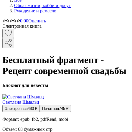
Все
Образ жизни, хобби и досуг
Рукоделие и ремесло
0.0
0
Оценить
Электронная книга
Бесплатный фрагмент -
Рецепт современной свадьбы
Блокнот для невесты
Светлана Шмальц
Электронная
480
₽
Печатная
745
₽
Формат:
epub, fb2, pdfRead, mobi
Объем:
68
бумажных стр.