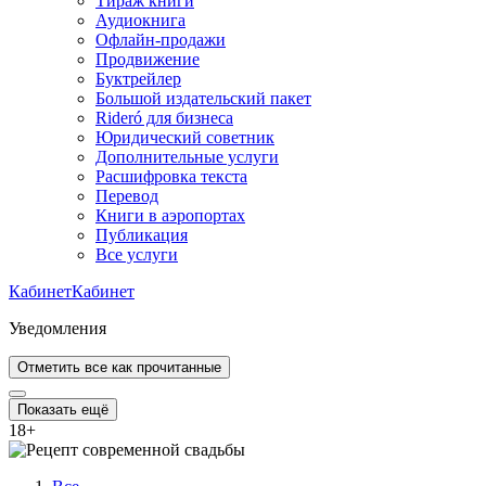
Тираж книги
Аудиокнига
Офлайн-продажи
Продвижение
Буктрейлер
Большой издательский пакет
Rideró для бизнеса
Юридический советник
Дополнительные услуги
Расшифровка текста
Перевод
Книги в аэропортах
Публикация
Все услуги
Кабинет
Кабинет
Уведомления
Отметить все как прочитанные
Показать ещё
18
+