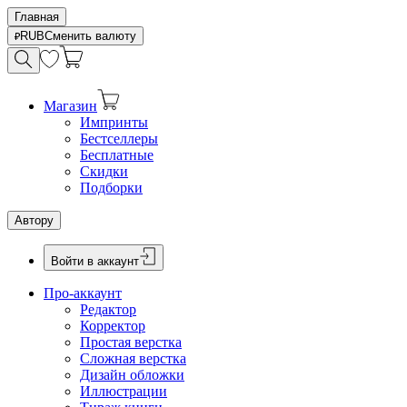
Главная
RUB
Сменить валюту
Магазин
Импринты
Бестселлеры
Бесплатные
Скидки
Подборки
Автору
Войти в аккаунт
Про-аккаунт
Редактор
Корректор
Простая верстка
Сложная верстка
Дизайн обложки
Иллюстрации