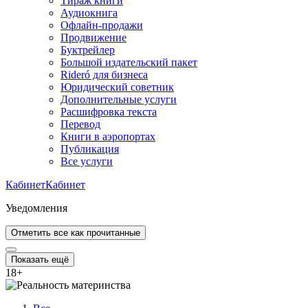
Тираж книги
Аудиокнига
Офлайн-продажи
Продвижение
Буктрейлер
Большой издательский пакет
Rideró для бизнеса
Юридический советник
Дополнительные услуги
Расшифровка текста
Перевод
Книги в аэропортах
Публикация
Все услуги
Кабинет
Кабинет
Уведомления
Отметить все как прочитанные
Показать ещё
18
+