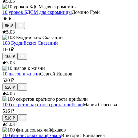
5.0
5
10 уроков БДСМ для скромницы
Домино Грэй
96
₽
96
₽
5.0
3
108 Буддийских Сказаний
160
₽
160
₽
3.0
3
10 шагов к жизни
Сергей Иванов
520
₽
520
₽
4.0
5
100 секретов кратного роста прибыли
Мария Сергеева
516
₽
516
₽
5.0
3
100 финансовых лайфхаков
Виктория Бондарева