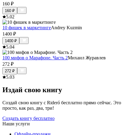
160
₽
160
₽
5.0
2
10 фишек в маркетинге
Andrey Kuzmin
1400
₽
1400
₽
5.0
4
100 мифов о Марафоне. Часть 2
Михаил Журавлев
272
₽
272
₽
5.0
3
Издай свою книгу
Создай свою книгу с Rideró бесплатно прямо сейчас. Это
просто, как раз, два, три!
Создать книгу бесплатно
Наши услуги
Офлайн-продажи