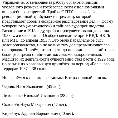
Управление, отвечающее за работу органов милиции,
уголовного розыска и госбезопасности с полномочиями
внесудебных репрессий. Тройка ОГПУ — «особый
революционный трибунал» из трех лиц, который
представляет собой внесудебное расследование дел — форму
ускоренного («поточного») и тайного судопроизводства.
Возникшие в 1918 году, тройки просуществовали до конца
1938 г., а их аналог — Особое совещание при НКВД, НКГБ
или МГБ, до апреля 1953 г. Это было параллельное суду
делопроизводство, но по количеству дел превышающее его
на порядок. Причём, от четверти до половины решений троек
были расстрелы с тайными массовыми захоронениями.
Масштаб их деятельности существенно стал расти с 1929 года,
но размах их кровавых дел пришёлся на период «Большого
террора» 1937—38 годов.
Но вернёмся к нашим арестантам. Вот их полный список:
Черняк Илья Яковлевич (45 лет),
Литошенко Николай Иванович (28 лет),
Соловьёв Наум Макарович (47 лет),
Кирейчук Адриан Варламович (40 лет),