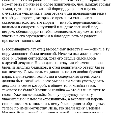
может быть приятнее и более живительно, чем, вдыхая аромат
земли, идти по распаханной борозде, управляя плугом
с чувством участника в подготовке чуда превращения зерна
в зелёную поросль, которая со временем становится
сказочным золотистым морем — нивой, переливающейся
волнами и сладостно шумящей или даже звенящей под
ветром, обещая одарить тебя полновесным зерном за твоё
участие в его зарождении и в благодарность за радость
прозвенеть колосьями!
В восемнадцать лет отец выбрал ему невесту и — женил, в ту
пору молодость была недолгой. Невеста оказалась ничего
себе, и Степан согласился, хотя его сердце склонялось
к другой девушке. Но он даже не озвучил её имени — она
была из заядлых бедняков, и отец решительно отверг бы её
как невесту. Семья ведь создавалась не для любви брачной
пары, а для ведения хозяйства и содержания детей. Жена
должна быть хозяйкой, а что умела или могла уметь делать
девушка, в семье которой, в общем-то, и хозяйства как
такового не было? Хозяин и хозяйка — это были не пустые
слова. Уже после свадьбы бывшую девушку-невесту
уважительно называли «хозяюшкой», а вчерашний парень
становился «хозяином», и к нему было принято обращаться
теперь по имени-отчеству. Лиза, так звали жену Степана
Ильича, была второй из пятерых детей уважаемого на селе