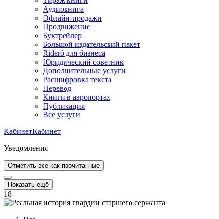
Тираж книги
Аудиокнига
Офлайн-продажи
Продвижение
Буктрейлер
Большой издательский пакет
Rideró для бизнеса
Юридический советник
Дополнительные услуги
Расшифровка текста
Перевод
Книги в аэропортах
Публикация
Все услуги
Кабинет
Кабинет
Уведомления
Отметить все как прочитанные
Показать ещё
18
+