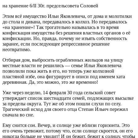
на хранение 6/II 30г. предсельсовета Соловей
Этим всё имущество Ильи Яковлевича, от дома и молотилки
до стола и дивана, передавалось в колхоз. Но передавалось
«на хранение»! Так трогательно называлась в то время
конфискация имущества без решения властных органов о её
конфискации. Но, правда, почему не изъять собственность
заранее, если последующее репрессивное решение
неотвратимо.
Отбирая дом, выбросить ограбленных жильцов на улицу
местные власти не решились — семье Ильи Яковлевича
позволили пока жить в его, но теперь уже колхозной
пластяной избе, она фигурирует в описи под именем хата
деревянная. Да, это можно, это же временно!
Уже через неделю, 14 февраля 30 года сельский совет
утверждает список шестнадцати семей, подлежащих высылке
за пределы округа. Тут же об этом пошли слухи по селу.
Трагический исход для своего отца Степан Ильич пережил
сначала во сне.
Ему снится сон. Вечер, и солнце уже вблизи горизонта. Это
его очень тревожит, потому что, если солнце скроется, он его
никогда больше не увидит! И он бежит, бежит к солнцу, чтобы