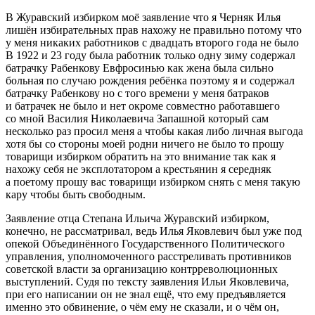
В Журавский избирком моё заявление что я Черняк Илья
лишён избирательных прав нахожу не правильно потому что
у меня никаких работников с двадцать второго года не было
В 1922 и 23 году была работник только одну зиму содержал
батрачку Рабенкову Евфросинью как жена была сильно
больная по случаю рождения ребёнка поэтому я и содержал
батрачку Рабенкову но с того времени у меня батраков
и батрачек не было и нет окроме совместно работавшего
со мной Василия Николаевича Запашной который сам
несколько раз просил меня а чтобы какая либо личная выгода
хотя бы со стороны моей родни ничего не было то прошу
товарищи избирком обратить на это внимание так как я
нахожу себя не эксплотатором а крестьянин я середняк
а поетому прошу вас товарищи избирком снять с меня такую
кару чтобы быть свободным.
Заявление отца Степана Ильича Журавский избирком,
конечно, не рассматривал, ведь Илья Яковлевич был уже под
опекой Объединённого Государственного Политического
управления, уполномоченного расстреливать противников
советской власти за организацию контрреволюционных
выступлений. Судя по тексту заявления Ильи Яковлевича,
при его написании он не знал ещё, что ему предъявляется
именно это обвинение, о чём ему не сказали, и о чём он,