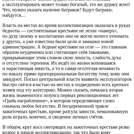
а эксплуатировать может только богатый, это же дураку ясно!
Что, нужно указать наличие батраков? Будут батраки,
найдутся…
Власть на местах во время коллективизации оказалась в руках
бедноты — состоятельные крестьяне не лезли «наверх»,
по духу своему и воспитанию они не могли ничего отнимать
у других, а уже известны были цели и замашки новой
администрации. А бедные крестьяне на селе — это главным
образом неудачники или считающие себя таковыми,
прикрывающие этим словом свою леность, слабость духа
и отсутствие терпения. Их ведёт по жизни копившаяся
и нарастающая зависть, а то и самая оголтелая ненависть
по накалу прямо пропорциональная богатству тому, кому они
завидуют. Посыл центральной власти выявить эксплуататоров
быстро свёлся властью на местах к подведению всех крепких
хозяев под эту категорию. Можно сказать, началась вторая
жизнь знаменитого лозунга первых революционных лет
«Грабь награбленное»,
в котором определяющее слово
означала любое богатство. В бесцеремонной травле
зажиточных крестьян, кроме разгула зависти, немаловажную
роль играло, конечно, и свед
е
ние личных счётов.
В общем, круг косо смотрящих на зажиточных крестьян резко
возрос в начале коллективизации, так что было кому