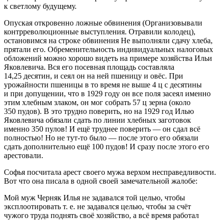
к светлому будущему.
Опуская откровенно ложные обвинения (
Организовывали
контрреволюционные выступления. Отравили колодец
),
остановимся на строке обвинения
Не выполняли сдачу хлеба,
прятали его
. Обременительность индивидуальных налоговых
обложений можно хорошо видеть на примере хозяйства Ильи
Яковлевича. Вся его посевная площадь составляла
14,25 десятин, и сеял он на ней пшеницу и овёс. При
урожайности пшеницы в то время не выше 4 ц с десятины
и при допущении, что в 1929 году он все поля засеял именно
этим хлебным злаком, он мог собрать 57 ц зерна (около
350 пудов). В это трудно поверить, но на 1929 год Илью
Яковлевича обязали сдать по линии хлебных заготовок
именно 350 пулов! И ещё труднее поверить — он сдал всё
полностью! Но не тут-то было — после этого его обязали
сдать дополнительно ещё 100 пудов! И сразу после этого его
арестовали.
Софья посчитала арест своего мужа верхом несправедливости.
Вот что она писала в одной своей замечательной жалобе:
Мой муж Черняк Илья не задавался той целью, чтобы
эксплоотировать т. е. не задавался целью, чтобы за счёт
чужого труда поднять своё хозяйство, а всё время работал