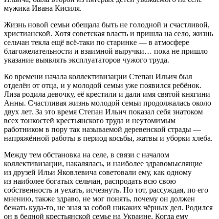
мужика Ивана Кисиля.
Жизнь новой семьи обещала быть не голодной и счастливой,
христианской. Хотя советская власть и пришла на село, жизнь
сельчан текла ещё всё-таки по старинке — в атмосфере
благожелательности и взаимной выручки… пока не пришло
указание выявлять эксплуататоров чужого труда.
Ко времени начала коллективизации Степан Ильич был
отделён от отца, и у молодой семьи уже появился ребёнок.
Лиза родила девочку, её крестили и дали имя святой княгини
Анны. Счастливая жизнь молодой семьи продолжалась около
двух лет. За это время Степан Ильич показал себя знатоком
всех тонкостей крестьянского труда и неутомимым
работником в пору так называемой деревенской страды —
напряжённой работы в период косьбы, жатвы и уборки хлеба.
Между тем обстановка на селе, в связи с началом
коллективизации, накалялась, и наиболее здравомыслящие
из друзей Ильи Яковлевича советовали ему, как одному
из наиболее богатых сельчан, распродать всю свою
собственность и уехать, исчезнуть. Но тот, рассуждая, по его
мнению, также здраво, не мог понять, почему он должен
бежать куда-то, не зная за собой никаких чёрных дел. Родился
он в бедной крестьянской семье на Украине. Когда ему