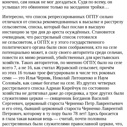
конечно, сам никак не мог догадаться. Судя по всему, он
услышал это обвинение только на заседании тройки…
Интересно, что список репрессированных ОГПУ сильно
отличался от списка рекомендованных к высылке и расстрелу
сельсоветом, списка, который был послан в высшую
инстанцию за три дня до ареста осуждённых. Становится
очевидным, что расстрельный список готовился
не сельсоветом, а ОГПУ, и у этого государственного
политического органа были свои соображения, кто на селе
потенциально может, в силу своего авторитета среди сельчан,
повести их мимо решений, убийственных для крестьянских
хозяйств. Таких авторитетов, по мнению ОГПУ, было на селе
всего 7, а не 16, как считал Журавский сельсовет, причём
из этих 16 только трое фигурировали в числе тех роковых
семи — это Илья Черняк, Николай Литошенко и Наум
Соловьёв, как самые богатые на селе. Из других четверых
расстрельного списка Адриан Кирейчук по состоянию
хозяйства не дотягивал даже до середняка, а трое других были
служителями церкви — священник Богданов Василий
Сергеевич, церковный староста Черненко Петр Лаврентьевич
и его отец, бывший церковный староста Черненко Лаврентий
Петрович, которому в ту пору было 78 лет! Здесь бросается
в глаза такая важная вещь — считай, почти половина
расстрелянных были служителями православной церкви, что,