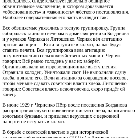
проводилось, свидетельствует довольно обширное
обвинительное заключение, в котором доказывается
«обоснованность» и «законность» жёсткого постановления.
Наиболее содержательная его часть выглядит так:
Все обвиняемые увязались в тесную группировку. Группа
собиралась тайно по вечерам в доме священника Богданова
и у кулаков Черняка и Литошенко. Черняк вёл агитацию
против женщин — Если вступите в колхоз, на вас будут
ставить печати. Вся группировка вела агитацию
по уничтожению сельскохозяйственных машин. Черняк
говорил: Всё равно голодень у нас их заберёт.
Организовывали контрреволюционные выступления.
Отравили колодец. Уничтожали скот. Не выполняли сдачу
хлеба, прятали его. Вели агитацию за сокращение посевов,
чтобы меньше сдавать советской власти хлеба. Литошенко
говорил: Советская власть недолговечна, скоро придёт ей
конец.
В июне 1929 г. Черненко Пётр после посещения Богданова
распространял слухи о появлении письма с неба, написанного
золотыми буквами, и призывал верующих с церковной
паперти не вступать в колхоз.
В борьбе с советской властью в дни исторической
колчаковской контрреволюции (1919 г.) у Литошенко стоял