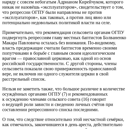
наряду с совсем небогатым Адрианом Кирейчуком, которого
никак не назовёшь «эксплуататором», свидетельствует о том,
что репрессии ОГПУ были направлены не против
«эксплуататоров», как таковых, а против лиц явно или
потенциально недовольных политикой власти на селе.
Примечательно, что рекомендация сельсовета органам ОГПУ
подвергнуть репрессиям главу местных баптистов Болваненко
Макара Павловича осталась без внимания. По-видимому,
власть предержащие считали баптистов временно своими
попутчиками в борьбе с главным своим идеологическим
врагом — православной церковью, как одной из основ
российской государственности. С другой стороны, члены
сельсовета показали свою приверженность православной
вере, не включив ни одного служителя церкви в свой
расстрельный список.
Нельзя не заметить также, что большое различие в количестве
осуждённых органами ОГПУ (7) и рекомендованных
к осуждению членами сельского совета (16) говорит
о ведущей роли зависти и сведению личных счётов при
составлении репрессивного списка последними.
О том, что следствие относительно этой несчастной семёрки,
как отмечалось, закончившееся в день ареста, действительно