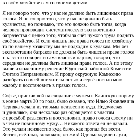
в своём хозяйстве сам со своими детьми.
Я не говорю того, что у нас не должно быть лишонных права
голоса. Я не говорю того, что у нас не должно быть
кулачество, но понимаю, что это должно быть тогда, когда
человек производит систематическую эксплоотацию
батрачества с целью того, чтобы за счёт чужого труда поднять
своё хозяйство. И если лишать нас права голоса по хозяйству
то по нашему хозяйству мы не подходим к кулакам. Мы без
эксплоотации батраков не должны быть лишены права голоса
т. к. за это говорит и сама власть и партия, говорит, что
середняки не должны быть лишены права голоса. А по этому
выше изложенному решение Юдинской районной Комиссии
Считаю Неправильным. И прошу окружную Комиссию
разобрать со всей внимательностью и серьёзностью мою
жалобу и восстановить в правах голоса.
Софье, приехавшей на свидание с мужем в Каинскую тюрьму
в конце марта 30-го года, было сказано, что Илью Яковлевича
Черняка услали из тюрьмы неизвестно куда. Недоумевая
и удивляясь, она несколько раз обращается к властям
с просьбой разыскать и восстановить право голоса своему ни
в чём не повинному мужу… Никакого ответа ей не давали.
Это
услали неизвестно куда
было, как пропал без вести.
Значит, всё-таки, возможно, он жив! Однако ходили слухи,