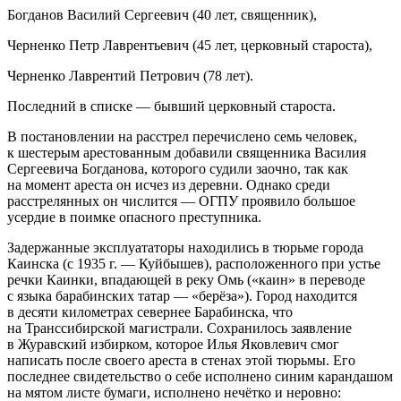
Богданов Василий Сергеевич (40 лет, священник),
Черненко Петр Лаврентьевич (45 лет, церковный староста),
Черненко Лаврентий Петрович (78 лет).
Последний в списке — бывший церковный староста.
В постановлении на расстрел перечислено семь человек,
к шестерым арестованным добавили священника Василия
Сергеевича Богданова, которого судили заочно, так как
на момент ареста он исчез из деревни. Однако среди
расстрелянных он числится — ОГПУ проявило большое
усердие в поимке опасного преступника.
Задержанные
эксплуататоры
находились в тюрьме города
Каинска (с 1935 г. — Куйбышев), расположенного при устье
речки Каинки, впадающей в реку Омь («каин» в переводе
с языка барабинских татар — «берёза»). Город находится
в десяти километрах севернее Барабинска, что
на Транссибирской магистрали. Сохранилось заявление
в Журавский избирком, которое Илья Яковлевич смог
написать после своего ареста в стенах этой тюрьмы. Его
последнее свидетельство о себе исполнено синим карандашом
на мятом листе бумаги, исполнено нечётко и неровно: