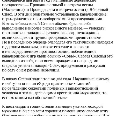
совершались два раза в году на главные деревенские
празднества — Прощание с зимой и встреча весны
(Масленица), и Проводы лета и встреча осени (в Яблочный
Спас). В эти дни обязательно устраивались кавалерийские
игры-сражения с противоборствами и преследованиями.
В этих забавах юный Степан обычно брал на себя
выполнение наиболее рискованного манёвра — увлекать
противника в западню с различного рода неожиданно
возникающими и труднопреодолимыми препятствиями.
Не в последнюю очередь благодаря его тактическим находкам
и дерзким вылазкам, а также его силе и ловкости
в непосредственном противостоянии, победителями
кавалерийских игр были обычно «Совы». Сергея Соловья это
выводило из себя, и он всеми правдами и неправдами
старался унизить главаря «Сов», придумывая и распуская
по селу о нём разные небылицы.
В школу Степан ходил только два года. Научившись письму
и счёту, он оставил её ради практических занятий
по овладению секретами полезных взаимоотношений
человека и земли, делающими крестьянина «мужиком», то
есть хозяином на собственной земле.
К шестнадцати годам Степан выглядел уже как молодой
мужчина и был во всём хорошим помощником своему отцу.
Охотнее всего он работал в поле на степных просторах. Что