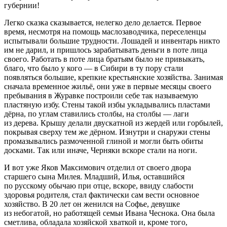
губернии!
Легко сказка сказывается, нелегко дело делается. Первое
время, несмотря на помощь маслозаводчика, переселенцы
испытывали большие трудности. Лошадей и инвентарь никто
им не дарил, и пришлось зарабатывать деньги в поте лица
своего. Работать в поте лица братьям было не привыкать,
благо, что было у кого — в Сибири в ту пору стали
появляться большие, крепкие крестьянские хозяйства. Занимая
сначала временное жильё, они уже в первые месяцы своего
пребывания в Журавке построили себе так называемую
пластяную избу
. Стены такой избы укладывались пластами
дёрна, по углам ставились столбы, на столбы — лаги
из дерева. Крышу делали двускатной из жердей или горбылей,
покрывая сверху тем же дёрном. Изнутри и снаружи стены
промазывались размоченной глиной и могли быть обиты
досками. Так или иначе, Черняки вскоре стали на ноги.
И вот уже Яков Максимович отделил от своего двора
старшего сына Милея. Младший, Илья, оставшийся
по русскому обычаю при отце, вскоре, ввиду слабости
здоровья родителя, стал фактически сам вести основное
хозяйство. В 20 лет он женился на Софье, девушке
из небогатой, но работящей семьи Ивана Чеснока. Она была
сметлива, обладала хозяйской хваткой и, кроме того,