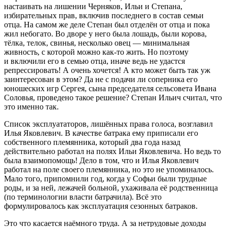
настаивать на лишении Черняков, Ильи и Степана,
избирательных прав, включив последнего в состав семьи
отца. На самом же деле Степан был отделён от отца и пока
жил небогато. Во дворе у него была лошадь, были корова,
тёлка, телок, свинья, несколько овец — минимальная
живность, с которой можно как-то жить. Но поэтому
и включили его в семью отца, иначе ведь не удастся
репрессировать! А очень хочется! А кто может быть так уж
заинтересован в этом? Да не с подачи ли соперника его
юношеских игр Сергея, сына председателя сельсовета Ивана
Соловья, проведено такое решение? Степан Ильич считал, что
это именно так.
Список эксплуататоров, лишённых права голоса, возглавил
Илья Яковлевич. В качестве батрака ему приписали его
собственного племянника, который два года назад
действительно работал на полях Ильи Яковлевича. Но ведь то
была взаимопомощь! Дело в том, что и Илья Яковлевич
работал на поле своего племянника, но это не упоминалось.
Мало того, припомнили год, когда у Софьи были трудные
роды, и за ней, лежачей больной, ухаживала её родственница
(по терминологии власти батрачила). Всё это
формулировалось как эксплуатация сезонных батраков.
Это что касается наёмного труда. А за нетрудовые доходы