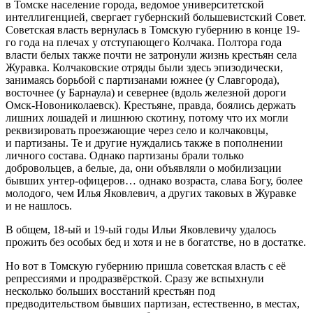
в Томске население города, ведомое университетской
интеллигенцией, свергает губернский большевистский Совет.
Советская власть вернулась в Томскую губернию в конце 19-
го года на плечах у отступающего Колчака. Полтора года
власти белых также почти не затронули жизнь крестьян села
Журавка. Колчаковские отряды были здесь эпизодически,
занимаясь борьбой с партизанами южнее (у Славгорода),
восточнее (у Барнаула) и севернее (вдоль железной дороги
Омск-Новониколаевск). Крестьяне, правда, боялись держать
лишних лошадей и лишнюю скотину, потому что их могли
реквизировать проезжающие через село и колчаковцы,
и партизаны. Те и другие нуждались также в пополнении
личного состава. Однако партизаны брали только
добровольцев, а белые, да, они объявляли о мобилизации
бывших унтер-офицеров… однако возраста, слава Богу, более
молодого, чем Илья Яковлевич, а других таковых в Журавке
и не нашлось.
В общем, 18-ый и 19-ый годы Ильи Яковлевичу удалось
прожить без особых бед и хотя и не в богатстве, но в достатке.
Но вот в Томскую губернию пришла советская власть с её
репрессиями и продразвёрсткой. Сразу же вспыхнули
несколько больших восстаний крестьян под
предводительством бывших партизан,
естественно, в местах,