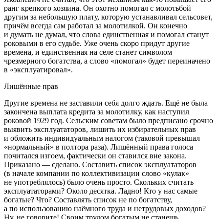
ранг крепкого хозяина. Он охотно помогал с молотьбой
другим за небольшую плату, которую устанавливал сельсовет,
причём всегда сам работал за молотилкой. Он конечно
и думать не думал, что слова
единственная
и
помогал
станут
роковыми в его судьбе. Уже очень скоро придут другие
времена, и единственная на селе станет символом
чрезмерного богатства, а слово «помогал» будет переиначено
в «эксплуатировал».
Лишённые прав
Другие времена не заставили себя долго ждать. Ещё не была
закончена выплата кредита за молотилку, как наступил
роковой 1929 год. Сельским советам было предписано срочно
выявить эксплуататоров, лишить их избирательных прав
и обложить индивидуальным налогом (таковой превышал
«нормальный» в полтора раза). Лишённый права голоса
почитался изгоем, фактически он ставился вне закона.
Приказано — сделано. Составить список эксплуататоров
(в начале компании по коллективизации слово «кулак»
не употреблялось) было очень просто. Скольких считать
эксплуататорами? Около десятка. Ладно! Кто у нас самые
богатые? Что? Составлять список не по богатству,
а по использованию наёмного труда и нетрудовых доходов?
Ну, не говорите! Своим трудом богатым не станешь,