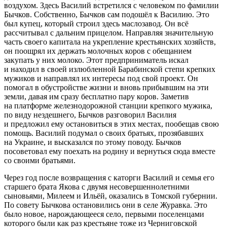
воздухом
. Здесь Василий встретился с человеком по фамилии
Бычков. Собственно, Бычков сам подошёл к Василию. Это
был купец, который строил здесь маслозавод. Он всё
рассчитывал с дальним прицелом. Направляя значительную
часть своего капитала на укрепление крестьянских хозяйств,
он поощрял их держать молочных коров с обещанием
закупать у них молоко. Этот предприниматель искал
и находил в своей излюбленной Барабинской степи крепких
мужиков и направлял их интересы под свой проект. Он
помогал в обустройстве жизни и вновь прибывшим на эти
земли, давая им сразу бесплатно пару коров. Заметив
на платформе железнодорожной станции крепкого мужика,
по виду нездешнего, Бычков разговорил Василия
и предложил ему остановиться в этих местах, пообещав свою
помощь. Василий подумал о своих братьях, прозябавших
на Украине, и высказался по этому поводу. Бычков
посоветовал ему поехать на родину и вернуться сюда вместе
со своими братьями.
Через год после возвращения с каторги Василий и семья его
старшего брата Якова с двумя несовершеннолетними
сыновьями, Милеем и Ильёй, оказались в Томской губернии.
По совету Бычкова остановились они в селе Журавка. Это
было новое, нарождающееся село, первыми поселенцами
которого были как раз крестьяне тоже из Черниговской