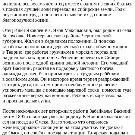
исполнилось восемь лет, отец вместе с одним из своих братьев
в поисках лучшей доли переехал на сибирские земли. Годы
неустанного труда постепенно вывели их до вполне
благополучной жизни.
Отец Ильи Яковлевича, Яков Максимович, был родом из села
Белоусовка Новосергиевского района Черниговской
губернии.
Жил он в бедняцком положении. В поисках
заработка по окончании деревенской страды обычно уходил
в Таврию,
где работал грузчиком в морских портах или
на днепровских пристанях. Решение переехать в Сибирь
возникло после одной криминальной истории. Его младший
брат Василий, работая на подворье у местного богача,
однажды должен был присмотреть за грудным ребёнком
в хозяйском доме. Он некоторое время терпел раздражающий
его крик дитя, но затем принял необдуманное решение —
успокоить малыша с помощью марлевой соски, поместив туда
разжёванные верхушки конопли. Ребёнок вскоре замолчал
и проспал целые сутки.
После нескольких лет каторжных работ в Забайкалье Василий
летом 1895-го возвращался на родину. В Новониколаевске
он
сел на поезд до Омска, благо только что открылось
железнодорожное сообщение на этом участке. Не доезжая
до Омска, он сошёл с поезда на станции Татарская
подышать