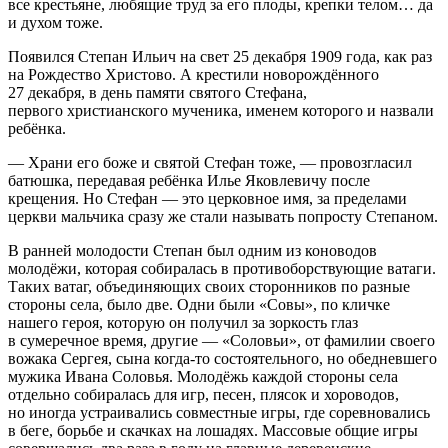
все крестьяне, любящие труд за его плоды, крепки телом… да
и духом тоже.
Появился Степан Ильич на свет 25 декабря 1909 года, как раз
на Рождество Христово. А крестили новорождённого
27 декабря, в день памяти святого Стефана,
первого христианского мученика, именем которого и назвали
ребёнка.
— Храни его боже и святой Стефан тоже, — провозгласил
батюшка, передавая ребёнка Илье Яковлевичу после
крещения. Но Стефан — это церковное имя, за пределами
церкви мальчика сразу же стали называть попросту Степаном.
В ранней молодости Степан был одним из коноводов
молодёжи, которая собиралась в противоборствующие ватаги.
Таких ватаг, объединяющих своих сторонников по разные
стороны села, было две. Одни были «Совы», по кличке
нашего героя, которую он получил за зоркость глаз
в сумеречное время, другие — «Соловьи», от фамилии своего
вожака Сергея, сына когда-то состоятельного, но обедневшего
мужика Ивана Соловья. Молодёжь каждой стороны села
отдельно собиралась для игр, песен, плясок и хороводов,
но иногда устраивались совместные игры, где соревновались
в беге, борьбе и скачках на лошадях. Массовые общие игры