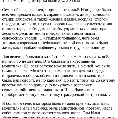
Трофим и Вася, которым было 8, 4 и 2 года.
Семья обрела, наконец, нормальное жильё. И во дворе было
всё, чем должен владеть справный хозяин: амбар, конюшня,
стайки для скота, а также жнейка, веялка, косилка, фургон
и ходок и, конечно, плуги и бороны — всё из сельхозтехники
и инвентаря, необходимое, чтобы управляться с полутора
десятком десятин
земли и несколькими десятинами
сенокосных угодий. С четырьмя лошадьми, четырьмя
дойными коровами и небольшой отарой овец можно было
жить, как подобает любящему землю и труд крестьянину.
Для ведения большого хозяйства было, можно сказать, всё,
но чего-то не хватало. Это была мечта крестьянина —
молотилка! Да, без неё тоже можно жить, но с ней, конечно,
намного легче. Молотить цепами,
как это делали и деды,
и прадеды, в общем, обычно и привычно, да и молотилка
была, как говорят, не по карману. Но вот к тому же 26-му году
крестьянам было допущено покупать в рассрочку
сельскохозяйственные машины, и Илья Яковлевич
приобретает конную молотилку с рассрочкой на три года…
В большом селе, в котором было немало крепких хозяйств,
молотилка Ильи Черняка была единственной, поэтому несла
собой символ самого состоятельного двора. Сам Илья
Яковлевич не считал, что этот механизм как-то повышает его