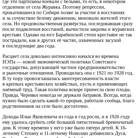
где эти партизаны воевали с белыми, то есть, в некотором
отдалении от села Журавка. Поэтому репрессии,
прокатившиеся по Сибири позже за участие в восстаниях
и за сочувствие белому движению, миновали жителей этого
села. Но продовольственная развёрстка, последовавшая сразу
после подавления восстаний, вычистила закрома и журавских
крестьян. Однако на юге Барабинской степи крестьяне не так
пострадали, как в других её частях, охваченных засухой
в последующие два года.
Расцвет села довольно интенсивно начался во времена
НЭПа — новой экономической политики Советского
государства, допускающей частное предпринимательство
и рыночные отношения. Проводилась она с 1921 по 1928 год.
В ту пору провозглашалась заинтересованность власти
в крепких крестьянских хозяйствах, пусть и применяющих
наёмный труд. Такая политика вскоре принесла свои плоды.
Правда, Черняки никогда не держали батраков. Всегда, когда
нужно было сделать какой-то прорыв, работали сообща, благо
родственников на селе было достаточно.
Доходы Ильи Яковлевича из года в год росли, и в 1926 году
ему удалось срубить себе большой пятистенный бревенчатый
дом. К этому времени у него уже было пятеро детей. К 16-
летнему Степану и 11-летнему Николаю добавились Дуся,