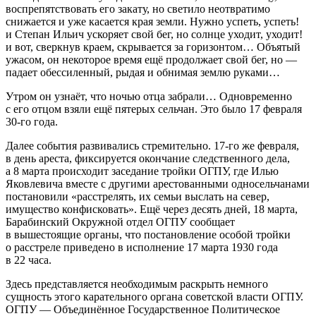
воспрепятствовать его закату, но светило неотвратимо
снижается и уже касается края земли. Нужно успеть, успеть!
и Степан Ильич ускоряет свой бег, но солнце уходит, уходит!
и вот, сверкнув краем, скрывается за горизонтом… Объятый
ужасом, он некоторое время ещё продолжает свой бег, но —
падает обессиленный, рыдая и обнимая землю руками…
Утром он узнаёт, что ночью отца забрали… Одновременно
с его отцом взяли ещё пятерых сельчан. Это было 17 февраля
30-го года.
Далее события развивались стремительно. 17-го же февраля,
в день ареста, фиксируется окончание следственного дела,
а 8 марта происходит заседание тройки ОГПУ, где Илью
Яковлевича вместе с другими арестованными односельчанами
постановили «расстрелять, их семьи выслать на север,
имущество конфисковать». Ещё через десять дней, 18 марта,
Барабинский Окружной отдел ОГПУ сообщает
в вышестоящие органы, что постановление особой тройки
о расстреле приведено в исполнение 17 марта 1930 года
в 22 часа.
Здесь представляется необходимым раскрыть немного
сущность этого карательного органа советской власти ОГПУ.
ОГПУ
— Объединённое Государственное Политическое