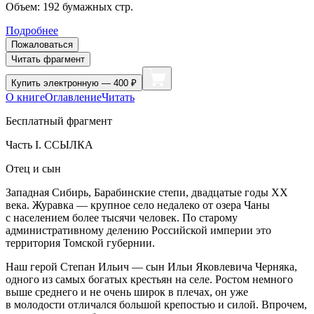
Объем:
192
бумажных стр.
Подробнее
Пожаловаться
Читать фрагмент
Купить
электронную — 400 ₽
О книге
Оглавление
Читать
Бесплатный фрагмент
Часть I. ССЫЛКА
Отец и сын
Западная Сибирь, Барабинские степи,
двадцатые годы XX
века. Журавка — крупное село недалеко от озера Чаны
с населением более тысячи человек. По старому
административному делению Российской империи это
территория Томской губернии.
Наш герой Степан Ильич — сын Ильи Яковлевича Черняка,
одного из самых богатых крестьян на селе. Ростом немного
выше среднего и не очень широк в плечах, он уже
в молодости отличался большой крепостью и силой. Впрочем,