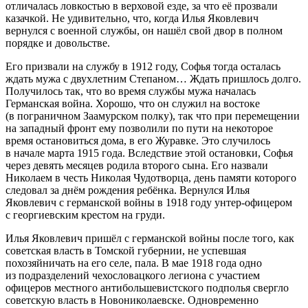
отличалась ловкостью в верховой езде, за что её прозвали
казачкой. Не удивительно, что, когда Илья Яковлевич
вернулся с военной службы, он нашёл свой двор в полном
порядке и довольстве.
Его призвали на службу в 1912 году, Софья тогда осталась
ждать мужа с двухлетним Степаном… Ждать пришлось долго.
Получилось так, что во время службы мужа началась
Германская война. Хорошо, что он служил на востоке
(в пограничном Заамурском полку), так что при перемещении
на западный фронт ему позволили по пути на некоторое
время остановиться дома, в его Журавке. Это случилось
в начале марта 1915 года. Вследствие этой остановки, Софья
через девять месяцев родила второго сына. Его назвали
Николаем в честь Николая Чудотворца, день памяти которого
следовал за днём рождения ребёнка. Вернулся Илья
Яковлевич с германской войны в 1918 году унтер-офицером
с георгиевским крестом на груди.
Илья Яковлевич пришёл с германской войны после того, как
советская власть в Томской губернии, не успевшая
похозяйничать на его селе, пала. В мае 1918 года одно
из подразделений чехословацкого легиона с участием
офицеров местного антибольшевистского подполья свергло
советскую власть в Новониколаевске. Одновременно