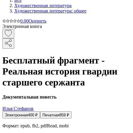
Все
Художественная литература
Художественная литература: общее
0.0
0
Оценить
Электронная книга
Бесплатный фрагмент -
Реальная история гвардии
старшего сержанта
Документальная повесть
Илья Стефанов
Электронная
400
₽
Печатная
859
₽
Формат:
epub, fb2, pdfRead, mobi