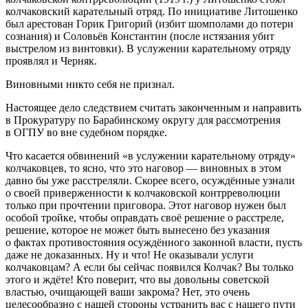
колчаковский карательный отряд. По инициативе Литошенко
был арестован Горик Григорий (избит шомполами до потери
сознания) и Соловьёв Константин (после истязания убит
выстрелом из винтовки). В услужении карательному отряду
проявлял и Черняк.
Виновными никто себя не признал.
Настоящее дело следствием считать законченным и направить
в Прокуратуру по Барабинскому округу для рассмотрения
в ОГПУ во вне судебном порядке.
Что касается обвинений «в услужении карательному отряду»
колчаковцев, то ясно, что это наговор — виновных в этом
давно бы уже расстреляли. Скорее всего, осуждённые узнали
о своей приверженности к колчаковской контрреволюции
только при прочтении приговора. Этот наговор нужен был
особой тройке, чтобы оправдать своё решение о расстреле,
решение, которое не может быть вынесено без указания
о фактах противостояния осуждённого законной власти, пусть
даже не доказанных. Ну и что! Не оказывали услуги
колчаковцам? А если бы сейчас появился Колчак? Вы только
этого и ждёте! Кто поверит, что вы довольны советской
властью, очищающей ваши закрома? Нет, это очень
целесообразно с нашей стороны устранить вас с нашего пути