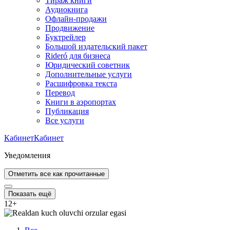
Тираж книги
Аудиокнига
Офлайн-продажи
Продвижение
Буктрейлер
Большой издательский пакет
Rideró для бизнеса
Юридический советник
Дополнительные услуги
Расшифровка текста
Перевод
Книги в аэропортах
Публикация
Все услуги
Кабинет
Кабинет
Уведомления
Отметить все как прочитанные
Показать ещё
12
+