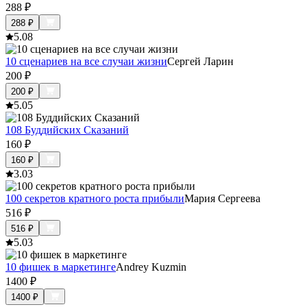
288
₽
288
₽
5.0
8
10 сценариев на все случаи жизни
Сергей Ларин
200
₽
200
₽
5.0
5
108 Буддийских Сказаний
160
₽
160
₽
3.0
3
100 секретов кратного роста прибыли
Мария Сергеева
516
₽
516
₽
5.0
3
10 фишек в маркетинге
Andrey Kuzmin
1400
₽
1400
₽