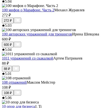
5.0
4
100 мифов о Марафоне. Часть 2
Михаил Журавлев
272
₽
272
₽
5.0
3
100 авторских упражнений для тренингов
Ирина Шевцова
600
₽
600
₽
5.0
4
1011 упражнений со скакалкой
Артем Патрикеев
88
₽
88
₽
5.0
1
108 отражений
Максим Мейстер
108
₽
108
₽
5.0
6
10 опор для бизнеса
J. Ti