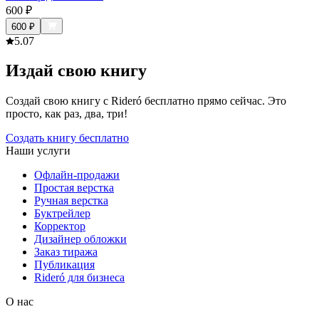
600
₽
600
₽
5.0
7
Издай свою книгу
Создай свою книгу с Rideró бесплатно прямо сейчас. Это
просто, как раз, два, три!
Создать книгу бесплатно
Наши услуги
Офлайн-продажи
Простая верстка
Ручная верстка
Буктрейлер
Корректор
Дизайнер обложки
Заказ тиража
Публикация
Rideró для бизнеса
О нас