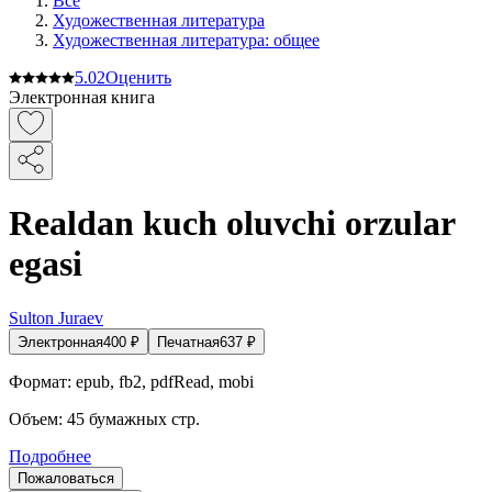
Все
Художественная литература
Художественная литература: общее
5.0
2
Оценить
Электронная книга
Realdan kuch oluvchi orzular
egasi
Sulton Juraev
Электронная
400
₽
Печатная
637
₽
Формат:
epub, fb2, pdfRead, mobi
Объем:
45
бумажных стр.
Подробнее
Пожаловаться