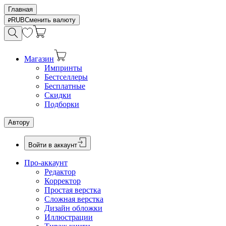
Главная
RUB
Сменить валюту
Магазин
Импринты
Бестселлеры
Бесплатные
Скидки
Подборки
Автору
Войти в аккаунт
Про-аккаунт
Редактор
Корректор
Простая верстка
Сложная верстка
Дизайн обложки
Иллюстрации