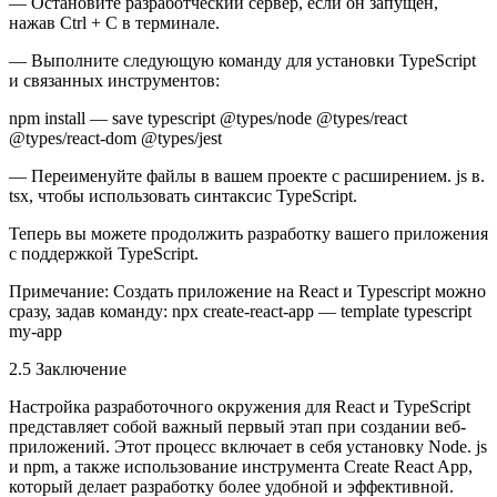
— Остановите разработческий сервер, если он запущен,
нажав Ctrl + C в терминале.
— Выполните следующую команду для установки TypeScript
и связанных инструментов:
npm install — save typescript @types/node @types/react
@types/react-dom @types/jest
— Переименуйте файлы в вашем проекте с расширением. js в.
tsx
, чтобы использовать синтаксис TypeScript.
Теперь вы можете продолжить разработку вашего приложения
с поддержкой TypeScript.
Примечание:
Создать приложение на React и Typescript можно
сразу, задав команду: npx create-react-app — template typescript
my-app
2.5 Заключение
Настройка разработочного окружения для React и TypeScript
представляет собой важный первый этап при создании веб-
приложений. Этот процесс включает в себя установку Node. js
и npm, а также использование инструмента Create React App,
который делает разработку более удобной и эффективной.