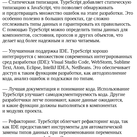
— Статическая типизация. TypeScript добавляет статическую
типизацию к JavaScript, что позволяет обнаруживать
и предотвращать множество ошибок на этапе разработки. Это
особенно полезно в больших проектах, где сложно
отслеживать типы данных и гарантировать их правильность.
С помощью TypeScript можно определить типы данных для
компонентов, состояния, пропсов
и других объектов, что
делает код более надежным и легко читаемым.
— Улучшенная поддержка IDE
. TypeScript хорошо
интегрируется с множеством современных интегрированных
сред разработки (IDE): Visual Studio Code, WebStorm, Sublime
Text, Atom, Eclipse, IntelliJ IDEA, NetBeans. Это обеспечивает
доступ к таким функциям разработки, как автодополнение
кода, анализ ошибок и подсказки по типам.
— Лучшая документация и понимание кода. Использование
TypeScript улучшает самодокументируемость кода. Другие
разработчики легче понимают, какие данные ожидаются,
и какие функции должны выполняться в компонентах
и модулях проекта.
— Рефакторинг
. TypeScript облегчает рефакторинг кода, так
как IDE предоставляет инструменты для автоматической
замены типов данных при переименовании переменных