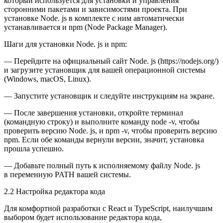
который используется для установки и управления
сторонними пакетами и зависимостями проекта. При
установке Node. js в комплекте с ним автоматически
устанавливается и npm (Node Package Manager).
Шаги для установки Node. js и npm:
— Перейдите на официальный сайт Node. js (https://nodejs.org/)
и загрузите установщик для вашей операционной системы
(Windows, macOS, Linux).
— Запустите установщик и следуйте инструкциям на экране.
— После завершения установки, откройте терминал
(командную строку) и выполните команду node -v, чтобы
проверить версию Node. js, и npm -v, чтобы проверить версию
npm. Если обе команды вернули версии, значит, установка
прошла успешно.
— Добавьте полный путь к исполняемому файлу Node. js
в переменную PATH вашей системы.
2.2 Настройка редактора кода
Для комфортной разработки с React и TypeScript, наилучшим
выбором будет использование редактора кода,