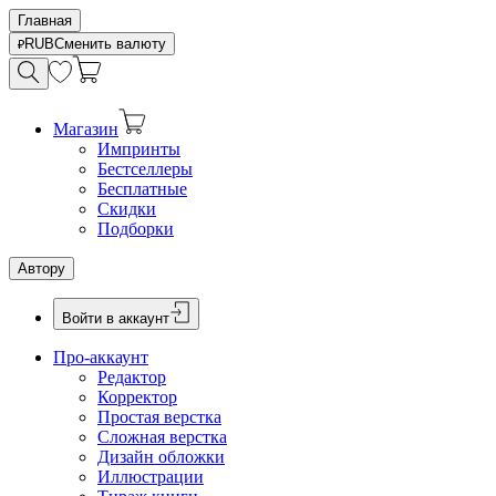
Главная
RUB
Сменить валюту
Магазин
Импринты
Бестселлеры
Бесплатные
Скидки
Подборки
Автору
Войти в аккаунт
Про-аккаунт
Редактор
Корректор
Простая верстка
Сложная верстка
Дизайн обложки
Иллюстрации