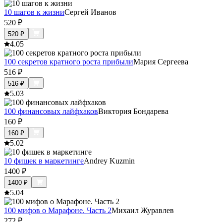
10 шагов к жизни
Сергей Иванов
520
₽
520
₽
4.0
5
100 секретов кратного роста прибыли
Мария Сергеева
516
₽
516
₽
5.0
3
100 финансовых лайфхаков
Виктория Бондарева
160
₽
160
₽
5.0
2
10 фишек в маркетинге
Andrey Kuzmin
1400
₽
1400
₽
5.0
4
100 мифов о Марафоне. Часть 2
Михаил Журавлев
272
₽