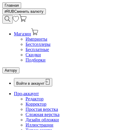
Главная
RUB
Сменить валюту
Магазин
Импринты
Бестселлеры
Бесплатные
Скидки
Подборки
Автору
Войти в аккаунт
Про-аккаунт
Редактор
Корректор
Простая верстка
Сложная верстка
Дизайн обложки
Иллюстрации