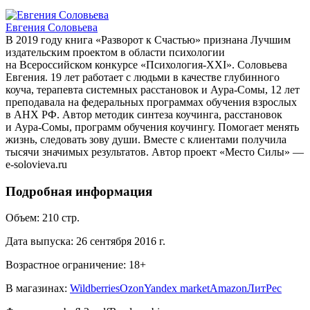
Евгения Соловьева
В 2019 году книга «Разворот к Счастью» признана Лучшим
издательским проектом в области психологии
на Всероссийском конкурсе «Психология-XXI». Соловьева
Евгения. 19 лет работает с людьми в качестве глубинного
коуча, терапевта системных расстановок и Аура-Сомы, 12 лет
преподавала на федеральных программах обучения взрослых
в АНХ РФ. Автор методик синтеза коучинга, расстановок
и Аура-Сомы, программ обучения коучингу. Помогает менять
жизнь, следовать зову души. Вместе с клиентами получила
тысячи значимых результатов. Автор проект «Место Силы» —
e-solovieva.ru
Подробная информация
Объем:
210
стр.
Дата выпуска:
26 сентября 2016 г.
Возрастное ограничение:
18
+
В магазинах:
Wildberries
Ozon
Yandex market
Amazon
ЛитРес