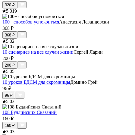
320
₽
5.0
19
100+ способов успокоиться
Анастасия Левандовски
368
₽
368
₽
5.0
2
10 сценариев на все случаи жизни
Сергей Ларин
200
₽
200
₽
5.0
5
10 уроков БДСМ для скромницы
Домино Грэй
96
₽
96
₽
5.0
3
108 Буддийских Сказаний
160
₽
160
₽
3.0
3