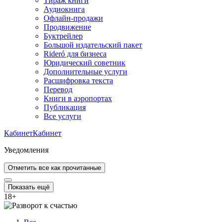
Тираж книги
Аудиокнига
Офлайн-продажи
Продвижение
Буктрейлер
Большой издательский пакет
Rideró для бизнеса
Юридический советник
Дополнительные услуги
Расшифровка текста
Перевод
Книги в аэропортах
Публикация
Все услуги
Кабинет
Кабинет
Уведомления
Отметить все как прочитанные
Показать ещё
18
+