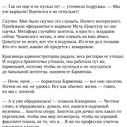
— Так он еще и не пускал ее! — уточнила подружка. — Мы
еле вырвали! Вцепился и не отпускает!
Скучно. Мне было скучно это слушать. Ничего интересного.
Прибежали официантки и вырвали Муху-Цокотуху из лап
паучка. Метафора случайно залетела, я просто с младшим
сейчас Чуковского читаю, и мне плевать на ваш абьюз.
Цокотухе не везет, вот что я подумала. Из огня да в полымя.
Кто его знает, каково ей придется с комариком.
Кр
асав
ица-администраторша рыдала, весь рест
оран
ее утешал.
И подруга брюнеточка утешала, она работала тут же,
барменшей, поэтому чтобы не путаться и не опускаться
до б
анальн
ой антитезы, назовем ее Барменша.
— Ниче, ниче… — бормотала Барменша, — все они сволочи.
Ничем он нас не удивил. Все как обычно: жизнь — говно,
но мы с лопатой.
— А я уже обрадовалась! — плакала Блондинка. — Честное
слово, я обрадовалась, думала, вот, нашелся надежный
мужчина… Захотела опору. Захотела для дочки хоть каких-то
перспектив, чтобы она мир посмотрела, чтобы на хороший
факультет пошла, не то, что я… Я же по профессии учитель
начальных классов…