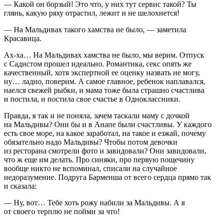
— Какой он борзый! Это что, у них тут сервис такой? Ты
глянь, какую ряху отрастил, лежит и не шелохнется!
— На Мальдивах такого хамства не было, — заметила
Кр
асав
ица.
Ах-ха… На Мальдивах хамства не было,
мы верим
. Отпуск
с Садистом прошел идеально. Ром
антик
а, секс опять же
качественный, хотя экспертной ее оценку назвать не могу,
ну… ладно, поверим. А самое главное, ребенок наплавался,
наелся свежей рыбки, и мама тоже была страшно счастлива
и постила, и постила свое счастье в Одноклассники.
Правда, я так и не поняла, зачем таскали маму с дочкой
на Мальдивы? Они бы и в Анапе были счастливы. У каждого
есть свое море, на какое заработал, на такое и езжай, почему
обязательно надо Мальдивы? Чтобы потом девочки
из рест
оран
а смотрели фото и завидовали? Они завидовали,
что ж еще им делать. Про синяки, про первую пощечину
вообще никто не вспоминал, списали на случайное
недоразумение. Подруга Барменша от всего сердца прямо так
и сказала:
— Ну, вот… Тебе хоть рожу набили за Мальдивы. А я
от своего терплю не пойми за что!