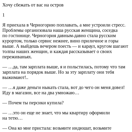
Хочу сбежать от вас на остров
1
Я приехала в Черногорию поплавать
, а мне устроили стресс.
Проблемы организовала наша русская женщина, соседка
по гостинице. Черногория давным-давно стала русским
курортом, только сервис нежнее, вино приличное и горы
выше. А выйдешь вечером поесть — и караул, кругом шагают
толпы наших женщин, и каждая рассказывает о своих
переживаньях.
— …да, там зарплата выше, я и польстилась, потому что там
зарплата на порядок выше. Но за эту зарплату они тебя
выжимают!..
— …я даже деньги ныкать стала, вот до чего он меня довел!
Иду в магазин, все на два умножаю…
— Почем ты персики купила?
— …это он еще не знает, что мы квартиру оформили
на тетю…
— Она ко мне пристала: возьмите индюшат, возьмите