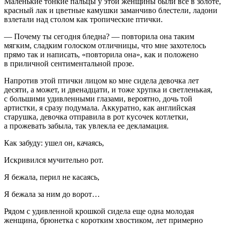
Маленькие тонкие пальцы у этой женщины были все в золоте,
красный лак и цветные камушки заманчиво блестели, ладони
взлетали над столом как тропические птички.
— Почему ты сегодня бледна? — повторила она таким
мягким, сладким голоском отличницы, что мне захотелось
прямо так и написать, «повторила она», как и положено
в приличной сентиментальной прозе.
Напротив этой птички лицом ко мне сидела девочка лет
десяти, а может, и две
надцат
и, и тоже хрупка и светленькая,
с
боль
шими удивленными глазами, вероятно, дочь той
артистки, я сразу подумала. Аккуратно, как английская
старушка, девочка отправила в рот кусочек котлетки,
а прожевать забыла, так увлекла ее декламация.
Как забуду: ушел он, качаясь,
Искривился мучительно рот.
Я бежала, перил не касаясь,
Я бежала за ним до ворот…
Рядом с удивленной крошкой сидела еще одна молодая
женщина, брюнетка с коротким хвостиком, лет примерно