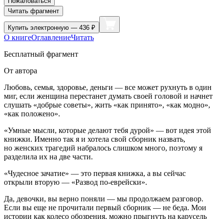
Пожаловаться
Читать фрагмент
Купить
электронную — 436 ₽
О книге
Оглавление
Читать
Бесплатный фрагмент
От автора
Любовь, семья, здоровье, деньги — все может рухнуть в один
миг, если женщина перестанет думать своей головой и начнет
слушать «добрые советы», жить «как принято», «как модно»,
«как положено».
«Умные мысли, которые делают тебя дурой» — вот идея этой
книжки. Именно так я и хотела свой с
борн
ик назвать,
но женских трагедий набралось слишком много, поэтому я
разделила их на две части.
«Чудесное зачатие» — это первая книжка, а вы сейчас
открыли вторую — «Развод по-
еврей
ски».
Да, девочки, вы верно поняли — мы продолжаем разговор.
Если вы еще не прочитали первый с
борн
ик — не беда. Мои
истории как
колес
о обозрения, можно прыгнуть на карусель