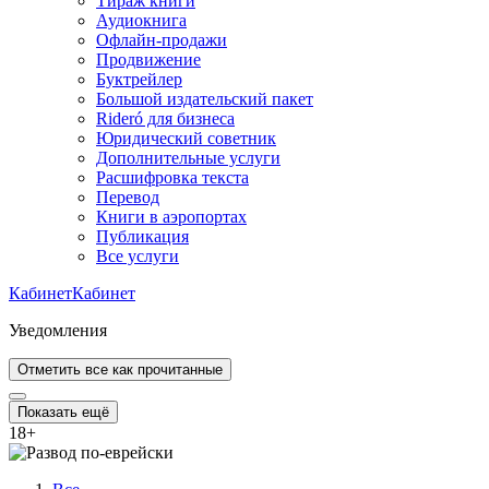
Тираж книги
Аудиокнига
Офлайн-продажи
Продвижение
Буктрейлер
Большой издательский пакет
Rideró для бизнеса
Юридический советник
Дополнительные услуги
Расшифровка текста
Перевод
Книги в аэропортах
Публикация
Все услуги
Кабинет
Кабинет
Уведомления
Отметить все как прочитанные
Показать ещё
18
+