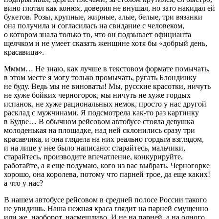
вино глотал как конюх, доверия не внушал, но зато н
акида
л ей
букетов. Розы, крупные, жирные, алые, белые, три вязанки
она получила и согласилась на свидание с человеком,
о котором знала только то, что он подзывает официанта
щелчком и не умеет сказать женщине хотя бы «добрый день,
кр
асав
ица».
Мммм… Не знаю, как лучше в текстовом формате помычать,
в этом месте я могу только промычать, ругать Блондинку
не буду. Ведь мы не
вино
ваты! Мы, русские красотки, ничуть
не хуже бойких черногорок, мы ничуть не хуже гордых
испанок, не хуже рациональных немок, просто у нас другой
расклад с мужчинами. Я подсмотрела как-то раз картинку
в Будве… В обычном рейсовом автобусе стояла девушка
молоденькая на площадке, над ней склонились сразу три
кр
асав
чика, и она глядела на них реально гордым взглядом,
и на лице у нее было написано: старайтесь, мальчики,
старайтесь, производите впечатление, конкурируйте,
работайте, а я еще подумаю, кого из вас выбрать. Черногорке
хорошо, она королева, потому что па
рне
й трое, да еще каких!
а что у нас?
В нашем автобусе рейсовом в средней полосе
Росси
и такого
не увидишь. Наша нежная краса глядит на па
рне
й смущенно
или же, наоборот, насмешливо. И не на па
рне
й, а на одного