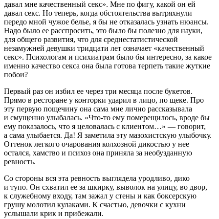
давал мне качественный секс». Мне по фигу, какой он ей
давал секс. Но теперь, когда обстоятельства вытряхнули
передо мной чужое белье, я бы не отказалась узнать нюансы.
Надо было ее расспросить, это было бы полезно для науки,
для общего развития, что для среднестатистической
незамужней девушки тридцати лет означает «качественный
секс». Психологам и психиатрам было бы интересно, за какое
именно качество секса она была готова терпеть такие жуткие
побои?
Первый раз он избил ее через три месяца после букетов.
Прямо в рест
оран
е у конторки ударил в лицо, по щеке. Про
эту первую пощечину она сама мне лично рассказывала
и смущенно улыбалась. «Что-то ему померещилось, вроде бы
ему показалось, что я
целов
алась с клиентом…» — говорит,
а сама улыбается. Да! Я заметила эту
мазохи
стскую улыбочку.
Оттенок легкого очарования колхозной дикостью у нее
остался, хамство и психоз она приняла за необузданную
ревность.
Со стороны вся эта ревность выглядела уродливо, дико
и тупо. Он схватил ее за шкирку, выволок на улицу, во двор,
к служебному входу, там зажал у стены и как боксерскую
грушу молотил кулаками. К счастью, девочки с кухни
услышали крик и прибежали.