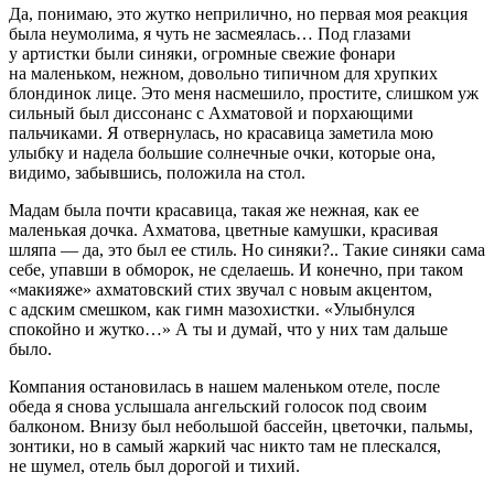
Да, понимаю, это жутко неприлично, но первая моя реакция
была неумолима, я чуть не засмеялась… Под глазами
у артистки были синяки, огромные свежие фонари
на маленьком, нежном, довольно типичном для хрупких
блондинок лице. Это меня насмешило, простите, слишком уж
сильный был диссонанс с Ахматовой и порхающими
пальчиками. Я отвернулась, но кр
асав
ица заметила мою
улыбку и надела
боль
шие солнечные очки, которые она,
видимо, забывшись, положила на стол.
Мадам была почти кр
асав
ица, такая же нежная, как ее
маленькая дочка. Ахматова, цветные камушки, красивая
шляпа — да, это был ее стиль. Но синяки?.. Такие синяки сама
себе, упавши в обморок, не сделаешь. И конечно, при таком
«макияже» ахматовский стих звучал с новым акцентом,
с адским смешком, как гимн
мазохи
стки. «Улыбнулся
спокойно и жутко…» А ты и думай, что у них там дальше
было.
Компания остановилась в нашем маленьком отеле, после
обеда я снова услышала ангельский голосок под своим
балконом. Внизу был не
боль
шой бассейн, цветочки, пальмы,
зонтики, но в самый жаркий час никто там не плескался,
не шумел, отель был дорогой и тихий.