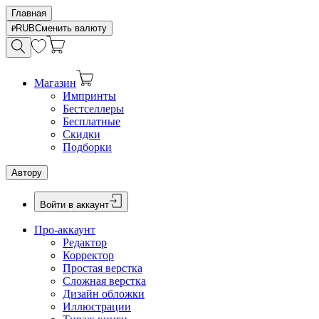
Главная
RUB
Сменить валюту
Магазин
Импринты
Бестселлеры
Бесплатные
Скидки
Подборки
Автору
Войти в аккаунт
Про-аккаунт
Редактор
Корректор
Простая верстка
Сложная верстка
Дизайн обложки
Иллюстрации