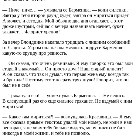
— Ниче, ниче… — умывала ее Барменша, — копи силенки.
Завтра у тебя второй раунд будет, завтра он мириться придет.
А может, и сегодня. Мой обычно два дня отдыхает, а этот
дюже шустрый, сейчас с вечера названивать начнет, букет
закажет… Флорист хренов!
За вечер Блондинке накапало тридцать с лишним сообщений
от Садиста. Утром она начала мямлить подруге Барменше
какую-то ерунду про ревность.
— Он сказал, что очень ревнивый. Я ему говорю: это был мой
старый знакомый… Он просто друг! Наш старый клиент!
А он сказал, что так и думал, что первая жена ему всегда так
и брехала! Поэтому его так сразу тряхануло! Говорит, что он
был не в себе.
— Тряхануло его! — усмехнулась Барменша. — Не ведись.
В следующий раз его еще сильнее тряханет. Не вздумай с ним
мириться!
— Какое там мириться?! — возмущалась Кр
асав
ица. — Я ему
все сказала прямым текстом: удаляй мой номер, не ходи в наш
рест
оран
, я не хочу тебя
боль
ше видеть, меня никто не бил
никогда в моей жизни, и тебе не позволю.