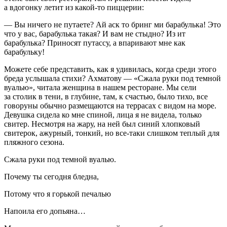
а вдогонку летит из какой-то пиццерии:
— Вы ничего не путаете? Ай аск то бринг ми бар
абуль
ка! Это
что у вас, бар
абуль
ка такая? И вам не стыдно? Из ит
бар
абуль
ка? Приносят путассу, а впаривают мне как
бар
абуль
ку!
Можете себе представить, как я удивилась, когда среди этого
бреда услышала стихи? Ахматову — «Сжала руки под темной
вуалью», читала женщина в нашем рест
оран
е. Мы сели
за столик в тени, в глубине, там, к счастью, было тихо, все
говоруны обычно размещаются на террасах с видом на море.
Девушка сидела ко мне спиной, лица я не видела, только
свитер. Несмотря на жару, на ней был синий хлопковый
свитерок, ажурный, тонкий, но все-таки слишком теплый для
пляжного сезона.
Сжала руки под темной вуалью.
Почему ты сегодня бледна,
Потому что я горькой печалью
Напоила его допьяна…