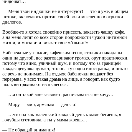
индюшат…
— Меня твои индюшки не интересуют! — это я уже, в общем
потоке, включаюсь против своей воли мысленно в
огрыз
ки
диалогов.
Вообще-то я хотела спокойно присесть, заказать чашку кофе,
а на меня летят со всех сторон подробности чужой интимной
жизни, и москвичи визжат свое «Альо-о!»
Набережные узенькие, кафешкам тесно, столики н
акида
ны
один на другой, все разговаривают громко, орут практически,
потому что
вино
, уличный шум, и потому что за границей
каждая девушка думает, что она тут одна иностранка, и никто
ее речь не понимает. На отдыхе бабеночки вещают без
перерыва, у всех такая драма на лице, а говорят, как будто
пыль вытряхивают из пылесоса:
— …а он такой мне заявляет: расписываться не хочу…
— Миру — мир, армянам — деньги!
— …что ты как маленький каждый день к маме бегаешь, я
голубцы сготовила, а ты у мамы жрешь…
— Не обращай вн
иман
ия!