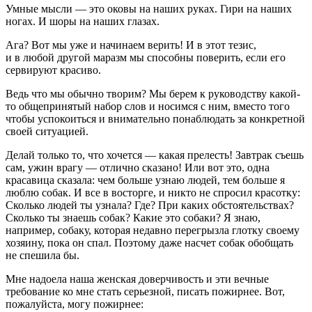
Умные мысли — это оковы на наших руках. Гири на наших
ногах. И шоры на наших глазах.
Ага? Вот мы уже и начинаем верить! И в этот тезис,
и в любой другой маразм мы способны поверить, если его
сервируют красиво.
Ведь что мы обычно творим? Мы берем к руководству какой-
то общепринятый набор слов и носимся с ним, вместо того
чтобы успокоиться и внимательно понаблюдать за конкретной
своей ситуацией.
Делай только то, что хочется
—
какая прелесть!
Завтрак съешь
сам, ужин врагу
—
отлично сказано! Или вот это, одна
кр
асав
ица сказала:
чем
боль
ше узнаю людей, тем
боль
ше я
люблю собак.
И все в восторге, и никто не спросил красотку:
Сколько людей ты узнала? Где? При каких обстоятельствах?
Сколько ты знаешь собак? Какие это собаки? Я знаю,
например, собаку, которая недавно перегрызла глотку своему
хозяину, пока он спал. Поэтому даже насчет собак обобщать
не спешила бы.
Мне надоела наша женская доверчивость и эти вечные
требование ко мне стать серьезной, писать пожи
рне
е. Вот,
пожалуйста, могу пожи
рне
е: