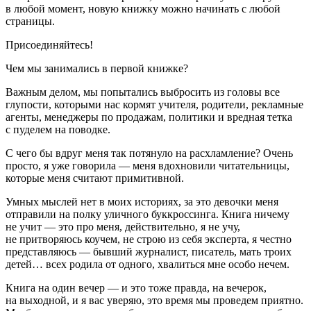
в любой момент, новую книжку можно начинать с любой
страницы.
Присоединяйтесь!
Чем мы занимались
в первой книжке?
Важным делом, мы попытались
выбросить из головы
все
глупости, которыми нас кормят учителя, родители, рекламные
агенты, менеджеры по продажам, политики и вредная тетка
с пуделем на поводке.
С чего бы вдруг меня так потянуло на
расхламление
? Очень
просто, я уже говорила — меня вдохновили читательницы,
которые меня считают примитивной.
Умных мыслей нет
в моих историях, за это девочки меня
отправили на полку уличного букк
росси
нга.
Книга ничему
не учит
— это про меня, действительно, я не учу,
не притворяюсь коучем, не строю из себя эксперта, я честно
представляюсь — бывший журналист, писатель, мать троих
детей… всех родила от одного, хвалиться мне особо нечем.
Книга на один вечер —
и
это тоже правда, на вечерок,
на выходной, и я вас уверяю, это время мы проведем приятно.