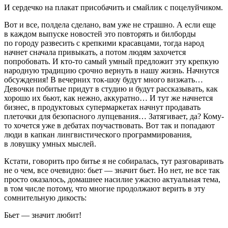
И сердечко на плакат присобачить и смайлик с поцелуйчиком.
Вот и все, полдела сделано, вам уже не страшно. А если еще
в каждом выпуске новостей это повторять и билборды
по городу развесить с крепкими кр
асав
цами, тогда народ
начнет сначала привыкать, а потом людям захочется
попробовать. И кто-то самый умный предложит эту крепкую
народную традицию срочно вернуть в нашу жизнь. Начнутся
обсуждения! В вечерних ток-шоу будут много визжать…
Девочки побитые придут в студию и будут рассказывать, как
хорошо их бьют, как нежно, аккуратно… И тут же начнется
бизнес, в продуктовых супермаркетах начнут продавать
плеточки для безопасного лупцевания… Затягивает, да? Кому-
то хочется уже в дебатах поучаствовать. Вот так и попадают
люди в капкан лингвистического программирования,
в ловушку умных мыслей.
Кстати, говорить про битье я не собиралась, тут разговаривать
не о чем, все очевидно: бьет — значит бьет. Но нет, не все так
просто оказалось, домашнее
насил
ие ужасно актуальная тема,
в том числе потому, что многие продолжают верить в эту
сомнительную дикость:
Бьет — значит любит!