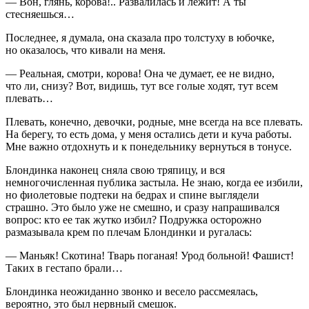
— Вон, глянь, корова!.. Развалилась и лежит! А ты
стесняешься…
Последнее, я думала, она сказала про толстуху в юбочке,
но оказалось, что кивали на меня.
— Реальная, смотри, корова! Она че думает, ее не видно,
что ли, снизу? Вот, видишь, тут все голые ходят, тут всем
плевать…
Плевать, конечно, девочки, родные, мне всегда на все плевать.
На берегу, то есть дома, у меня остались дети и куча работы.
Мне важно отдохнуть и к понедельнику вернуться в тонусе.
Блондинка наконец сняла свою тряпицу, и вся
немногочисленная публика застыла. Не знаю, когда ее избили,
но фиолетовые подтеки на бедрах и спине выглядели
страшно. Это было уже не смешно, и сразу напрашивался
вопрос: кто ее так жутко избил? Подружка осторожно
размазывала крем по плечам Блондинки и ругалась:
— Маньяк! Скотина! Тварь поганая! Урод
боль
ной!
Фашис
т!
Таких в
гестапо
брали…
Блондинка неожиданно звонко и весело рассмеялась,
вероятно, это был нервный смешок.