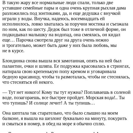
В такую жару все нормальные люди спали, только две
уставшие семейные пары и одна очень крупная рыхлая дама
разложились под зонтиками, да, и еще дедушка с внучкой
играли у воды. Внучка, надеюсь, восем
надцат
ь ей
исполнилось, ловко хваталась за поручни мостика и съезжала
по ним, как по шесту. Дедок был тоже в отличной форме, он
подкидывал малышку на водопад, она смеялась, он кидал
еще… Парочка смотрела друг на друга очень нежно
и трогательно, может быть даже у них была любовь, мы
не в курсе.
Блондинка снова вышла вся замотанная, опять на ней был
палантин, очки и шляпа. Ее подружка к
расов
алась в стрингах,
натирала свою крепенькую попу кремом и уговаривала
бедную кр
асав
ицу, чтобы та размоталась, чтобы не стеснялась,
что стесняться ей некого.
— Тут нет никого! Кому ты тут нужна? Поплаваешь в соленой
воде, позагораешь, все быстрее пройдет. Морская вода!.. Ты
что тупишь? И солнце лечит! А ты тупишь…
Она шептала так старательно, что было слышно на моем
балконе, я вышла на шезлонг буквально на минуту, по
курит
ь
и смыться в номер, в обед на море я обычно сплю.