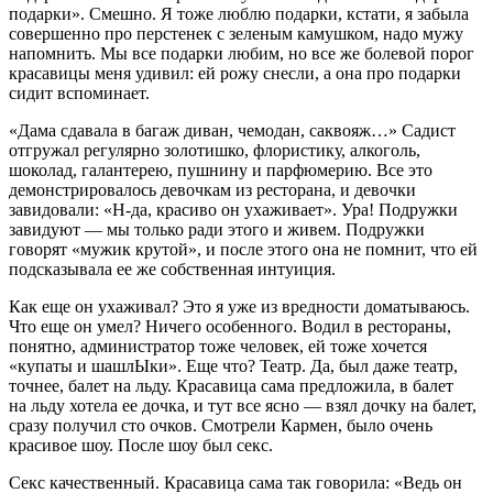
подарки». Смешно. Я тоже люблю подарки, кстати, я забыла
совершенно про перстенек с зеленым камушком, надо мужу
напомнить. Мы все подарки любим, но все же болевой порог
кр
асав
ицы меня удивил: ей рожу снесли, а она про подарки
сидит вспоминает.
«Дама сдавала в багаж диван, чемодан, саквояж…» Садист
отгружал регулярно золотишко, флористику,
алкогол
ь,
шоколад, галантерею, пушнину и парфюмерию. Все это
демонстрировалось девочкам из рест
оран
а, и девочки
завидовали: «Н-да, красиво он ухаживает». Ура! Подружки
завидуют — мы только ради этого и живем. Подружки
говорят «мужик крутой», и после этого она не помнит, что ей
подсказывала ее же собственная интуиция.
Как еще он ухаживал? Это я уже из вредности доматываюсь.
Что еще он умел? Ничего особенного. Водил в рест
оран
ы,
понятно, администратор тоже человек, ей тоже хочется
«купаты и шашлЫки». Еще что? Театр. Да, был даже театр,
точнее, балет на льду. Кр
асав
ица сама предложила, в балет
на льду хотела ее дочка, и тут все ясно — взял дочку на балет,
сразу получил сто очков. Смотрели Кармен, было очень
красивое шоу. После шоу был
секс
.
Секс качественный. Красавица сама так говорила: «Ведь он