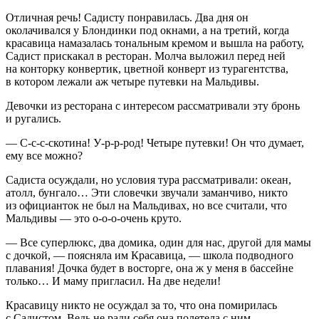
Отличная речь! Садисту понравилась. Два дня он
околачивался у Блондинки под окнами, а на третий, когда
кр
асав
ица намазалась тональным кремом и вышла на работу,
Садист прискакал в рест
оран
. Молча выложил перед ней
на конторку к
онв
ертик, цветной к
онв
ерт из турагентства,
в котором лежали аж четыре путевки на Мальдивы.
Девочки из рест
оран
а с интересом рассматривали эту бронь
и ругались.
— С-с-с-скотина! У-р-р-род! Четыре путевки! Он что думает,
ему все можно?
Садиста осуждали, но условия тура рассматривали: океан,
атолл, бунгало… Эти словечки звучали заманчиво, никто
из официанток не был на Мальдивах, но все считали, что
Мальдивы — это о-о-о-очень круто.
— Все суперлюкс, два домика, один для нас, другой для мамы
с дочкой, — поясняла им Кр
асав
ица, — школа подводного
плавания! Дочка будет в восторге, она ж у меня в бассейне
только… И маму пригласил. На две недели!
Кр
асав
ицу никто не осуждал за то, что она помирилась
с Садистом. Ведь не ради себя она полетела с ним