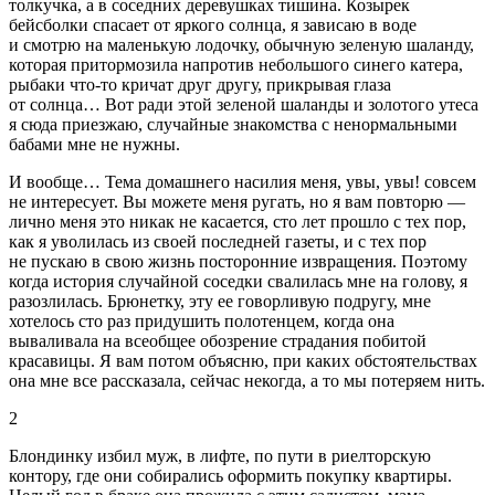
толкучка, а в соседних деревушках тишина. Козырек
бейсболки спасает от яркого солнца, я зависаю в воде
и смотрю на маленькую лодочку, обычную зеленую шаланду,
которая притормозила напротив не
боль
шого синего катера,
рыбаки что-то кричат друг другу, прикрывая глаза
от солнца… Вот ради этой зеленой шаланды и золотого утеса
я сюда приезжаю, случайные знакомства с ненормальными
бабами мне не нужны.
И вообще… Тема домашнего
насил
ия меня, увы, увы! совсем
не интересует. Вы можете меня ругать, но я вам повторю —
лично меня это никак не касается, сто лет прошло с тех пор,
как я уволилась из своей последней газеты, и с тех пор
не пускаю в свою жизнь посторонние
извращ
ения. Поэтому
когда история случайной соседки свалилась мне на голову, я
разозлилась. Брюнетку, эту ее говорливую подругу, мне
хотелось сто раз придушить полотенцем, когда она
вываливала на всеобщее обозрение страдания побитой
кр
асав
ицы. Я вам потом объясню, при каких обстоятельствах
она мне все рассказала, сейчас некогда, а то мы потеряем нить.
2
Блондинку избил муж
, в лифте, по пути в риелторскую
контору, где они собирались оформить покупку квартиры.