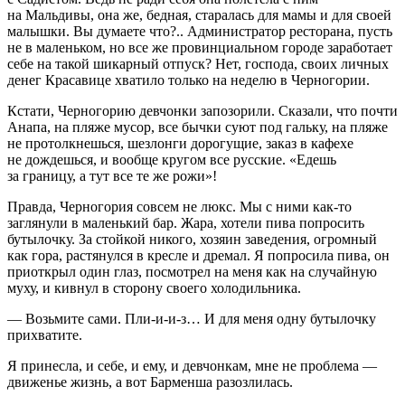
на Мальдивы, она же, бедная, старалась для мамы и для своей
малышки. Вы думаете что?.. Администратор рест
оран
а, пусть
не в маленьком, но все же провинциальном городе заработает
себе на такой шикарный отпуск? Нет, господа, своих личных
денег Кр
асав
ице хватило только на неделю в Черногории.
Кстати, Черногорию девчонки запозорили. Сказали, что почти
Анапа, на пляже мусор, все бычки суют под гальку, на пляже
не протолкнешься, шезлонги дорогущие, заказ в кафехе
не дождешься, и вообще кругом все русские. «Едешь
за границу, а тут все те же рожи»!
Правда, Черногория совсем не люкс. Мы с ними как-то
заглянули в маленький бар. Жара, хотели пива попросить
бутылочку. За стойкой никого, хозяин заведения, огромный
как гора, растянулся в кресле и дремал. Я попросила пива, он
приоткрыл один глаз, посмотрел на меня как на случайную
муху, и кивнул в сторону своего холодильника.
— Возьмите сами. Пли-и-и-з… И для меня одну бутылочку
прихватите.
Я принесла, и себе, и ему, и девчонкам, мне не проблема —
движенье жизнь, а вот Барменша разозлилась.