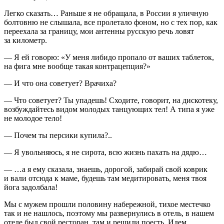
Легко сказать… Раньше я не обращала, в
Росси
и я уличную
болтовню не слышала, все пролетало фоном, но с тех пор, как
переехала за границу, мои антенны русскую речь ловят
за километр.
— Я ей говорю: «У меня либидо пропало от ваших
таблет
ок,
на фига мне вообще такая
контрацеп
ция?»
— И что она советует? Врачиха?
— Что советует? Ты упадешь! Сходите, говорит, на дискотеку,
возбуж
дайтесь видом молодых танцующих тел! А типа я уже
не молодое тело!
— Почем ты персики купила?..
— Я увольняюсь, я не сирота, всю жизнь пахать на дядю…
— …а я ему сказала, знаешь, дорогой, забирай свой коврик
и вали отсюда к маме, будешь там медитировать, меня твоя
йога задолбала!
Мы с мужем прошли половину набережной, тихое местечко
так и не нашлось, поэтому мы развернулись в отель, в нашем
отеле был свой рест
оран
, там и решили поесть. Идем,