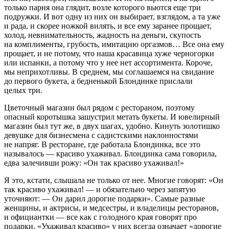
только парня она глядит, возле которого вьются еще три
подружки. И вот одну из них он выбирает, взглядом, а та уже
и рада, и скорее ножкой вилять, и все ему заранее прощает,
холод, невнимательность, жадность на деньги, скупость
на комплименты, грубость, имитацию
оргазм
ов… Все она ему
прощает, и не потому, что наша кр
асав
ица хуже черногорки
или испанки, а потому что у нее нет ассортимента. Короче,
мы неприхотливы. В среднем, мы соглашаемся на свидание
до первого букета, а бедненькой Блондинке прислали
целых три.
Цветочный магазин был рядом с рест
оран
ом, поэтому
опасный коротышка зашустрил метать букеты. И ювелирный
магазин был тут же, в двух шагах, удобно. Кинуть золотишко
девушке для бизнесмена с садистскими наклонностями
не напряг. В рест
оран
е, где работала Блондинка, все это
называлось — красиво ухаживал. Блондинка сама говорила,
едва залечивши рожу: «Он так красиво ухаживал!»
Я это, кстати, слышала не только от нее. Многие говорят: «Он
так красиво ухаживал! — и обязательно через запятую
уточняют: — Он дарил дорогие подарки». Самые разные
женщины, и актрисы, и медсестры, и владелицы рест
оран
ов,
и официантки — все как с голодного края говорят про
подарки. «Ухаживал красиво» у них всегда означает «дорогие