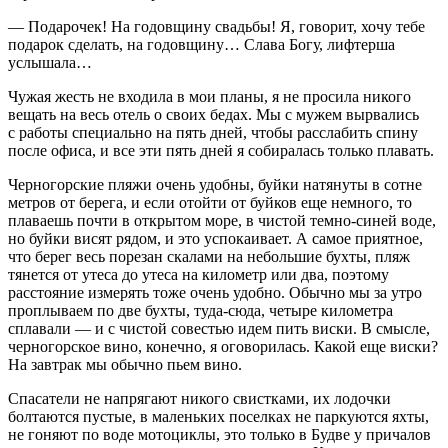
— Подарочек! На годовщину свадьбы! Я, говорит, хочу тебе
подарок сделать, на годовщину… Слава Богу, лифтерша
услышала…
Чужая жесть не входила в мои планы, я не просила никого
вещать на весь отель о своих бедах. Мы с мужем вырвались
с работы специально на пять дней, чтобы расслабить спину
после офиса, и все эти пять дней я собиралась только плавать.
Черногорские пляжи очень удобны, буйки натянуты в сотне
метров от берега, и если отойти от буйков еще немного, то
плаваешь почти в открытом море, в чистой темно-синей воде,
но буйки висят рядом, и это успокаивает. А самое приятное,
что берег весь порезан скалами на не
боль
шие бухты, пляж
тянется от утеса до утеса на километр или два, поэтому
расстояние измерять тоже очень удобно. Обычно мы за утро
проплываем по две бухты, туда-сюда, четыре километра
сплавали — и с чистой со
весть
ю идем пить
виски
. В смысле,
черногорское
вино
, конечно, я оговорилась. Какой еще
виски
?
На завтрак мы обычно пьем
вино
.
Спасатели не напрягают никого свистками, их лодочки
болтаются пустые, в маленьких поселках не паркуются яхты,
не гоняют по воде мотоциклы, это только в Будве у причалов