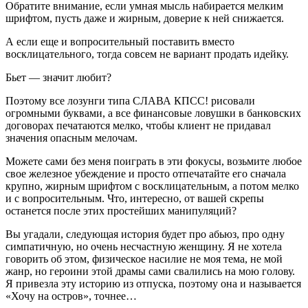
Обратите вн
иман
ие, если умная мысль набирается мелким
шрифтом, пусть даже и жирным, доверие к ней снижается.
А если еще и вопросительный поставить вместо
восклицательного, тогда совсем не вариант продать идейку.
Бьет — значит любит?
Поэтому все лозунги типа
СЛАВА КПСС!
рисовали
огромными буквами, а все фина
нсо
вые ловушки в банковских
договорах печатаются мелко, чтобы клиент не придавал
значения опасным мелочам.
Можете сами без меня поиграть в эти фокусы, возьмите любое
свое железное убеждение и просто отпечатайте его сначала
крупно, жирным шрифтом с восклицательным, а потом мелко
и с вопросительным. Что, интересно, от вашей скрепы
останется после этих простейших манипуляций?
Вы угадали, следующая история будет про абьюз, про одну
симпатичную, но очень несчастную женщину. Я не хотела
говорить об этом, физическое
насил
ие не моя тема, не мой
жанр, но
героин
и этой драмы сами свалились на мою голову.
Я привезла эту историю из отпуска, поэтому она и называется
«Хочу на остров», точнее…