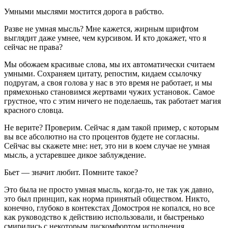
Умными мыслями мостится дорога в рабство.
Разве не умная мысль? Мне кажется, жирным шрифтом
выглядит даже умнее, чем курсивом. И кто докажет, что я
сейчас не права?
Мы обожаем красивые слова, мы их автоматически считаем
умными. Сохраняем цитату, репостим, кидаем ссылочку
подругам, а своя голова у нас в это время не работает, и мы
прямехонько становимся жертвами чужих установок. Самое
грустное, что с этим ничего не поделаешь, так работает магия
красного словца.
Не верите? Проверим. Сейчас я дам такой пример, с которым
вы все абсолютно на сто процентов будете не согласны.
Сейчас вы скажете мне: нет, это ни в коем случае не умная
мысль, а устаревшее дикое заблуждение.
Бьет — значит любит.
Помните такое?
Это была не просто умная мысль, когда-то, не так уж давно,
это был принцип, как норма принятый обществом. Никто,
конечно, глубоко в контекстах Домостроя не копался, но все
как руководство к действию использовали, и быстренько
смирились с некоторым дискомфортом исполнения.