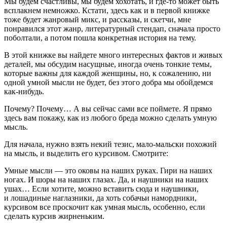
Мы будем счастливы, мы будем хохотать, и где-то может быть
всплакнем немножко. Кстати, здесь как и в первой книжке
тоже будет
жанровый микс
, и рассказы, и скетчи, мне
понравился этот жанр,
литературный стендап
, сначала просто
поболтали, а потом пошла конкретная история на тему.
В этой книжке вы найдете много интересных фактов и живых
деталей, мы обсудим насущные, иногда очень тонкие темы,
которые важны для каждой женщины, но, к сожалению,
ни
одной умной мысли не будет
, без этого добра мы обойдемся
как-нибудь.
Почему? Почему… А вы сейчас сами все поймете. Я прямо
здесь вам покажу, как из любого бреда можно сделать умную
мысль.
Для начала, нужно взять некий тезис, мало-мальски похожий
на мысль, и выделить его курсивом. Смотрите:
Умные мысли — это оковы на наших руках. Гири на наших
ногах. И шоры на наших глазах.
Да, и наушники на наших
ушах… Если хотите, можно вставить сюда и наушники,
и лошадиные наглазники, да хоть собачьи намордники,
курсивом все проскочит как умная мысль, особенно, если
сделать курсив жи
рне
ньким.