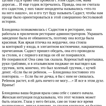
Целый год в браке она прожила с этим садистом, мама
дорогая… И еще годик встречались. Правда, она не считала
его садистом, у них такие инциденты назывались «что-то
на него нашло», но я его тут буду называть Садист, чтобы нам
проще было ориентироваться в этой совершенно бестолковой
истории.
Блондинка познакомилась с Садистом в рест
оран
е, она
работала в приличном рест
оран
е администратором. Украшать
заведение была ее обязанность, поэтому она всегда была
красивая. Как яркая птичка на жердочке, она стояла
за конторкой у входа, в элегантном костюмчике, накрашенная,
причесанная. Садист пришел обедать, она его проводила
за столик, и с первого взгляда он ей не понравился.
Не понравился! Она сама так сказала. Коренастый коротышка,
руки граблями, и в итальянском пиджаке он выглядел как
грузчик, хотя, конечно, это был холеный грузчик, с кучей
денег. «Если бы не ребенок. — Блондинка постоянно это
повторяла. — Если бы не дочка, я бы с ним не связалась.
Ребенок растет, я ей дать ничего не могу…» И все в этом духе.
Вранье!
Блондинка ваша бедная врала сама себе с самого начала.
Женская интуиция подсказывала, что этот человек может
быть опасен. Глаза у него бегали, сам он тоже все время
подпрыгивал, дергал плечами, за столом крутился, ел быстро,