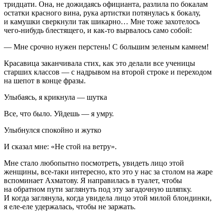
тридцати. Она, не дожидаясь официанта, разлила по бокалам
остатки красного вина, рука артистки потянулась к бокалу,
и камушки сверкнули так шикарно… Мне тоже захотелось
чего-нибудь блестящего, и как-то вырвалось само собой:
— Мне срочно нужен перстень! С
боль
шим зеленым камнем!
Кр
асав
ица заканчивала стих, как это делали все ученицы
старших классов — с надрывом на второй строке и переходом
на шепот в конце фразы.
Улыбаясь, я крикнула — шутка
Все, что было. Уйдешь — я умру.
Улыбнулся спокойно и жутко
И сказал мне: «Не стой на ветру».
Мне стало любопытно посмотреть, увидеть лицо этой
женщины, все-таки интересно, кто это у нас за столом на жаре
вспоминает Ахматову. Я направилась в туалет, чтобы
на обратном пути заглянуть под эту загадочную шляпку.
И когда заглянула, когда увидела лицо этой милой блондинки,
я еле-еле удержалась, чтобы не заржать.