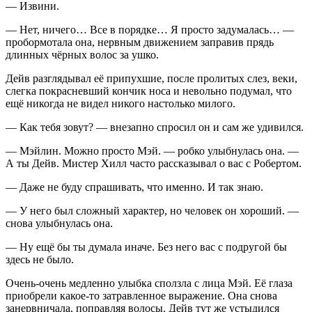
— Извини.
— Нет, ничего… Все в порядке… Я просто задумалась… —
пробормотала она, нервным движением заправив прядь
длинных чёрных волос за ушко.
Дейв разглядывал её припухшие, после пролитых слез, веки,
слегка покрасневший кончик носа и невольно подумал, что
ещё никогда не видел никого настолько милого.
— Как тебя зовут? — внезапно спросил он и сам же удивился.
— Мэйлин. Можно просто Мэй. — робко улыбнулась она. —
А ты Дейв. Мистер Хилл часто рассказывал о вас с Робертом.
— Даже не буду спрашивать, что именно. И так знаю.
— У него был сложный характер, но человек он хороший. —
снова улыбнулась она.
— Ну ещё бы ты думала иначе. Без него вас с подругой бы
здесь не было.
Очень-очень медленно улыбка сползла с лица Мэй. Её глаза
приобрели какое-то затравленное выражение. Она снова
занервничала, поправляя волосы. Дейв тут же устыдился