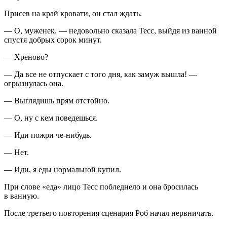
Присев на край кровати, он стал ждать.
— О, муженек. — недовольно сказала Тесс, выйдя из ванной
спустя добрых сорок минут.
— Хреново?
— Да все не отпускает с того дня, как замуж вышла! —
огрызнулась она.
— Выглядишь прям отстойно.
— О, ну с кем поведешься.
— Иди пожри че-нибудь.
— Нет.
— Иди, я еды нормальной купил.
При слове «еда» лицо Тесс побледнело и она бросилась
в ванную.
После третьего повторения сценария Роб начал нервничать.