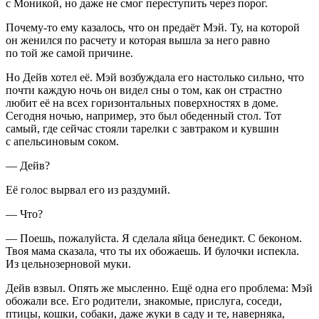
с Моникой, но даже не смог переступить через порог.
Почему-то ему казалось, что он предаёт Мэй. Ту, на которой
он женился по расчету и которая вышла за него равно
по той же самой причине.
Но Дейв хотел её. Мэй возбуждала его настолько сильно, что
почти каждую ночь он видел сны о том, как он страстно
любит её на всех горизонтальных поверхностях в доме.
Сегодня ночью, например, это был обеденный стол. Тот
самый, где сейчас стояли тарелки с завтраком и кувшин
с апельсиновым соком.
— Дейв?
Её голос вырвал его из раздумий.
— Что?
— Поешь, пожалуйста. Я сделала яйца бенедикт. С беконом.
Твоя мама сказала, что ты их обожаешь. И булочки испекла.
Из цельнозерновой муки.
Дейв взвыл. Опять же мысленно. Ещё одна его проблема: Мэй
обожали все. Его родители, знакомые, прислуга, соседи,
птицы, кошки, собаки, даже жуки в саду и те, наверняка,