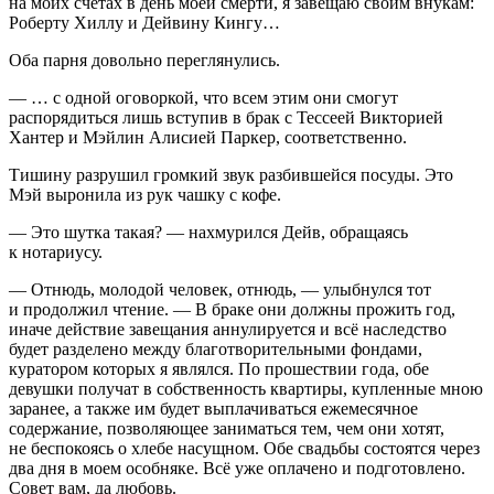
на моих счётах в день моей смерти, я завещаю своим внукам:
Роберту Хиллу и Дейвину Кингу…
Оба парня довольно переглянулись.
— …
с одной оговоркой, что всем этим они смогут
распорядиться лишь вступив в брак с Тессеей Викторией
Хантер и Мэйлин Алисией Паркер, соответственно.
Тишину разрушил громкий звук разбившейся посуды. Это
Мэй выронила из рук чашку с кофе.
— Это шутка такая? — нахмурился Дейв, обращаясь
к нотариусу.
— Отнюдь, молодой человек, отнюдь, — улыбнулся тот
и продолжил чтение. —
В браке они должны прожить год,
иначе действие завещания аннулируется и всё наследство
будет разделено между благотворительными фондами,
куратором которых я являлся. По прошествии года, обе
девушки получат в собственность квартиры, купленные мною
заранее, а также им будет выплачиваться ежемесячное
содержание, позволяющее заниматься тем, чем они хотят,
не беспокоясь о хлебе насущном. Обе свадьбы состоятся через
два дня в моем особняке. Всё уже оплачено и подготовлено.
Совет вам, да любовь.