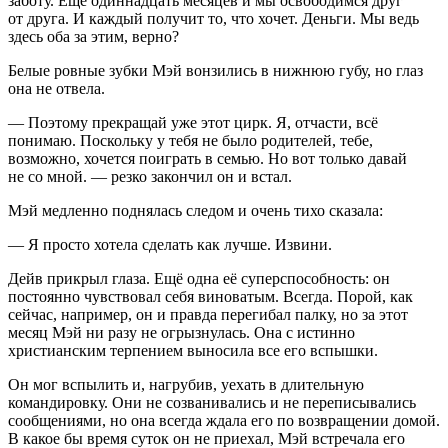
заботу. Ещё одиннадцать месяцев и мы освободимся друг
от друга. И каждый получит то, что хочет. Деньги. Мы ведь
здесь оба за этим, верно?
Белые ровные зубки Мэй вонзились в нижнюю губу, но глаз
она не отвела.
— Поэтому прекращай уже этот цирк. Я, отчасти, всё
понимаю. Поскольку у тебя не было родителей, тебе,
возможно, хочется поиграть в семью. Но вот только давай
не со мной. — резко закончил он и встал.
Мэй медленно поднялась следом и очень тихо сказала:
— Я просто хотела сделать как лучше. Извини.
Дейв прикрыл глаза. Ещё одна её суперспособность: он
постоянно чувствовал себя виноватым. Всегда. Порой, как
сейчас, например, он и правда перегибал палку, но за этот
месяц Мэй ни разу не огрызнулась. Она с истинно
христианским терпением выносила все его вспышки.
Он мог вспылить и, нагрубив, уехать в длительную
командировку. Они не созванивались и не переписывались
сообщениями, но она всегда ждала его по возвращении домой.
В какое бы время суток он не приехал, Мэй встречала его