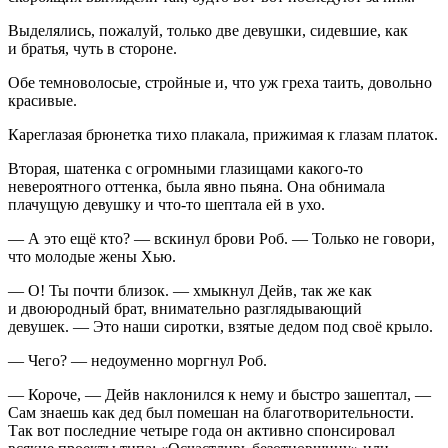
Выделялись, пожалуй, только две девушки, сидевшие, как
и братья, чуть в стороне.
Обе темноволосые, стройные и, что уж греха таить, довольно
красивые.
Кареглазая брюнетка тихо плакала, прижимая к глазам платок.
Вторая, шатенка с огромными глазищами какого-то
невероятного оттенка, была явно пьяна. Она обнимала
плачущую девушку и что-то шептала ей в ухо.
— А это ещё кто? — вскинул брови Роб. — Только не говори,
что молодые жены Хью.
— О! Ты почти близок. — хмыкнул Дейв, так же как
и двоюродный брат, внимательно разглядывающий
девушек. — Это наши сиротки, взятые дедом под своё крыло.
— Чего? — недоуменно моргнул Роб.
— Короче, — Дейв наклонился к нему и быстро зашептал, —
Сам знаешь как дед был помешан на благотворительности.
Так вот последние четыре года он активно спонсировал