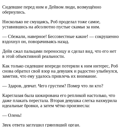
Сидевшие перед ним и Дейвом люди, возмущённо
обернулись.
Нисколько не смущаясь, Роб проделал тоже самое,
уставившись на абсолютно пустые скамьи за ним.
— Сбежали, наверное! Бессовестные какие! — сокрушенно
вздохнул он, поворачиваясь назад.
Дейв сжал пальцами переносицу и сделал вид, что его нет
в этой объективной реальности.
Как только сидевшие впереди потеряли к ним интерес, Роб
снова обратил свой взор на девушек и радостно улыбнулся,
заметив, что ему удалось привлечь их внимание.
— Здаров, девчат. Чего грустим? Помер что ли кто?
Кареглазая была шокирована его репликой настолько, что
даже плакать перестала. Вторая девушка слегка нахмурила
идеальные бровки, а затем чётко произнесла:
— Олень!
Звук ответа заглушил грянувший орган.