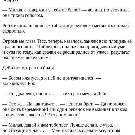
— Милая, а задержки у тебя не было? — деликатно уточнила
она тихим голосом.
Роб никогда не видел, чтобы лицо человека менялось с такой
скоростью.
Огромные глаза Тесс, теперь, казалось, заняли всю площадь её
красивого лица. Побледнев, она начала прикидывать в уме
и судя по тому, как зрачки её расширялись от ужаса, результат
был не утешительным.
Дейв посмотрел на брата.
— Богом клянусь, я к ней не притрагивался! —
воскликнул Роб.
— Поздравляю, папаня… — тихо рассмеялся Дейв.
— Это ж… Да как так-то… — лепетал брат. — Да не может
она быть беременной! Ни один ребёнок не выживет в таком
количестве
алкогол
я! Это аномально!
— Милая, давай я дам тебе тест. Лучше делать с утра,
но ситуация у нас… — Мэй пыталась сделать всё, чтобы