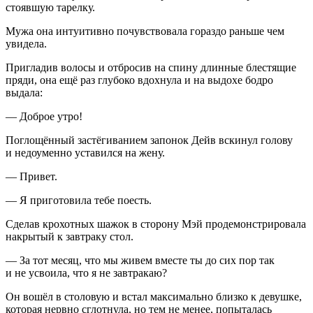
стоявшую тарелку.
Мужа она интуитивно почувствовала гораздо раньше чем
увидела.
Пригладив волосы и отбросив на спину длинные блестящие
пряди, она ещё раз глубоко вдохнула и на выдохе бодро
выдала:
— Доброе утро!
Поглощённый застёгиванием запонок Дейв вскинул голову
и недоуменно уставился на жену.
— Привет.
— Я приготовила тебе поесть.
Сделав крохотных шажок в сторону Мэй продемонстрировала
накрытый к завтраку стол.
— За тот месяц, что мы живем вместе ты до сих пор так
и не усвоила, что я не завтракаю?
Он вошёл в столовую и встал максимально близко к девушке,
которая нервно сглотнула, но тем не менее, попыталась