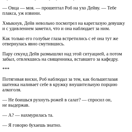
— Овца — моя. — прошептал Роб на ухо Дейву. — Тебе
плакса, уж извини.
Хмыкнув, Дейв невольно посмотрел на кареглазую девушку
и с удивлением заметил, что и она наблюдает за ним.
Как только его голубые глаза встретились с её она тут же
отвернулась явно смутившись.
Пару секунд Дейв размышлял над этой ситуацией, а потом
забыл, отвлекшись на священника, вставшего за кафедру.
***
Потягивая
виски
, Роб наблюдал за тем, как большеглазая
шатенка наливает себе в кружку внушительную порцию
алкогол
я.
— Не боишься рухнуть рожей в салат? — спросил он,
не выдержав.
— А? — нахмурилась та.
— Я говорю бухаешь знатно.