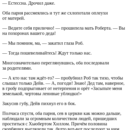
— Естессна.
Дрочи
л даже.
Оба парня рассмеялись и тут же схлопотали оплеухи
от матерей.
— Ведите себя прилично! — прошипела мать Роберта. — Вы
на похоронах вашего деда!
— Мы помним, ма, — закатил глаза Роб.
— Тогда пошевеливайтесь! Ждут только нас.
Многозначительно переглянувшись, оба последовали
за родителями.
— А кто нас там ждёт-то? — пробубнил Роб так тихо, чтобы
слышал только Дейв. — А, погоди! Знаю! Дед там, наверное,
в гробу подпрыгивает от нетерпения и орёт
«Засыпьте меня
земелькой, чертовы ленивые ублюдки!»
Закусив губу, Дейв пихнул его в бок.
Полчаса спустя, оба парня, сев в церкви как можно дальше,
наблюдали за огромным количеством людей, пришедших
проститься с Хьюбертом Хиллом. Причём половина
скорбящих выглядели так, будто вот-вот последуют за ним.