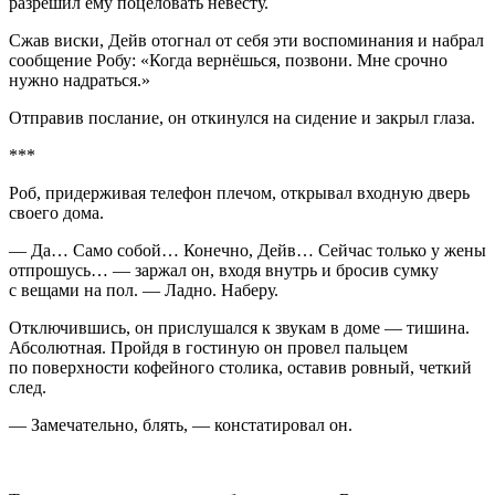
разрешил ему поцеловать невесту.
Сжав
виски
, Дейв отогнал от себя эти воспоминания и набрал
сообщение Робу:
«Когда вернёшься, позвони. Мне срочно
нужно надраться.»
Отправив послание, он откинулся на сидение и закрыл глаза.
***
Роб, придерживая телефон плечом, открывал входную дверь
своего дома.
— Да… Само собой… Конечно, Дейв… Сейчас только у жены
отпрошусь… — заржал он, входя внутрь и бросив сумку
с вещами на пол. — Ладно. Наберу.
Отключившись, он прислушался к звукам в доме — тишина.
Абсолютная. Пройдя в гостиную он провел пальцем
по поверхности кофейного столика, оставив ровный, четкий
след.
— Замечательно, блять, — констатировал он.