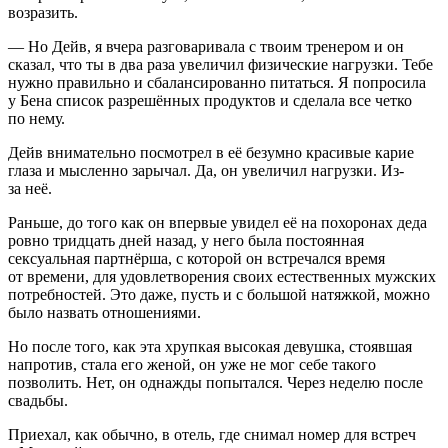
возразить.
— Но Дейв, я вчера разговаривала с твоим тренером и он
сказал, что ты в два раза увеличил физические нагрузки. Тебе
нужно правильно и сбалансированно питаться. Я попросила
у Бена список разрешённых продуктов и сделала все четко
по нему.
Дейв внимательно посмотрел в её безумно красивые карие
глаза и мысленно зарычал. Да, он увеличил нагрузки. Из-
за неё.
Раньше, до того как он впервые увидел её на похоронах деда
ровно тридцать дней назад, у него была постоянная
секс
уальная партнёрша, с которой он встречался время
от времени, для удовлетворения своих естественных мужских
потребностей. Это даже, пусть и с большой натяжкой, можно
было назвать отношениями.
Но после того, как эта хрупкая высокая девушка, стоявшая
напротив, стала его женой, он уже не мог себе такого
позволить. Нет, он однажды попытался. Через неделю после
свадьбы.
Приехал, как обычно, в отель, где снимал номер для встреч