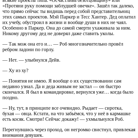
всякие проекты типа: «Осчастливь безотцовщину» или
«Протяни руку помощи заблудшей овечке». Зашёл так далеко,
что прямо сейчас ты видишь перед собой представительниц
этих самых проектов. Мэй Паркер и Тесс Хантер. Дед оплатил
их учебу, обустроил в жизни и вообще души в них не чаял.
Особенно в Паркер. Она до самой смерти ухаживала за ним.
Никому другому дед не доверял даже ставить уколы.
— Так мож она его и… — Роб многозначительно провёл
ребром ладони по горлу.
— Нет. — улыбнулся Дейв.
— Ху из ху?
— Понятия не имею. Я вообще о их существовании сам
недавно узнал. Да и деда живым не застал — он быстро
скончался. Я был в командировке, вернулся уже… когда было
поздно.
— Ну, тут, в принципе все очевидно. Рыдает — сиротка,
бухая — овца. Кстати, на что забьёмся, что у неё в кармашке
есть
косяк
. Смотри! Сейчас докажу! — ухмыльнулся Роб.
Перегнувшись через проход, он негромко свистнул, привлекая
внимания девушек.