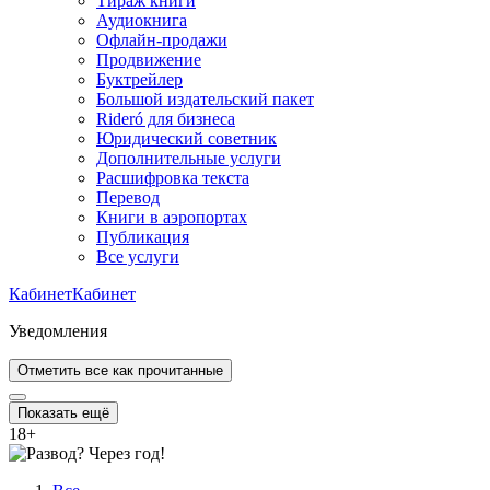
Тираж книги
Аудиокнига
Офлайн-продажи
Продвижение
Буктрейлер
Большой издательский пакет
Rideró для бизнеса
Юридический советник
Дополнительные услуги
Расшифровка текста
Перевод
Книги в аэропортах
Публикация
Все услуги
Кабинет
Кабинет
Уведомления
Отметить все как прочитанные
Показать ещё
18
+