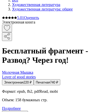
Все
Художественная литература
Художественная литература: общее
5.0
1
Оценить
Электронная книга
Бесплатный фрагмент -
Развод? Через год!
Молочная Мышка
Lover of good stories
Электронная
220
₽
Печатная
740
₽
Формат:
epub, fb2, pdfRead, mobi
Объем:
158
бумажных стр.
Подробнее