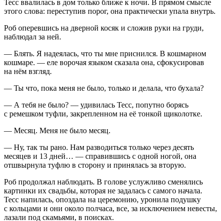
Тесс ввалилась в дом только ближе к ночи. В прямом смысле
этого слова: переступив порог, она практически упала внутрь.
Роб оперевшись на дверной
косяк
и сложив руки на груди,
наблюдал за ней.
— Блять. Я надеялась, что ты мне приснился. В кошмарном
кошмаре. — еле ворочая языком сказала она, сфокусировав
на нём взгляд.
— Ты что, пока меня не было, только и делала, что бухала?
— А тебя не было? — удивилась Тесс, попутно борясь
с ремешком туфли, закрепленном на её тонкой щиколотке.
— Месяц. Меня не было месяц.
— Ну, так ты рано. Нам разводиться только через десять
месяцев и 13 дней… — справившись с одной ногой, она
отшвырнула туфлю в сторону и принялась за вторую.
Роб продолжал наблюдать. В голове услужливо сменялись
картинки их свадьбы, которая не задалась с самого начала.
Тесс напилась, опоздала на церемонию, уронила подушку
с кольцами и они около полчаса, все, за исключением невесты,
лазали под скамьями, в поисках.