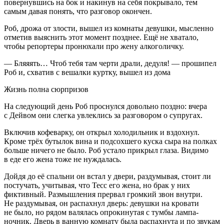
повернувшись на бок и накинув на себя покрывало, тем
самым давая понять, что разговор окончен.
Роб, дрожа от злости, вышел из комнаты девушки, мысленно
отметив выяснить этот момент позднее. Ещё не хватало,
чтобы репортеры пронюхали про жену
алкогол
ичку.
— Бляяять… Чтоб тебя там черти драли, дедуля! — прошипел
Роб и, схватив с вешалки куртку, вышел из дома
Жизнь полна сюрпризов
На следующий день Роб проснулся довольно поздно: вчера
с Дейвом они слегка увлеклись за разговором о супругах.
Включив кофеварку, он открыл холодильник и вздохнул.
Кроме трёх бутылок вина и подсохшего куска сыра на полках
больше ничего не было. Роб устало прикрыл глаза. Видимо
в еде его жена тоже не нуждалась.
Дойдя до её спальни он встал у двери, раздумывая, стоит ли
постучать, учитывая, что Тесс его жена, но брак у них
фиктивный. Размышления прервал громкий звон внутри.
Не раздумывая, он распахнул дверь: девушки на кровати
не было, но рядом валялась опрокинутая с тумбы лампа-
ночник. Дверь в ванную комнату была распахнута и по звукам