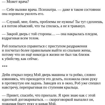
— Может врача?
— Себе вызови врача. Психиатра. — даже в таком состоянии
она норовила уколоть его.
— Слушай, мне, блять, проблемы не нужны! Ты тут сдохнешь,
а я потом объясняй, что ты спилась, а не я траванул.
— Закрой дверь с той стороны… — она накрылась пледом,
вздрагивая всем телом.
Роб попытался справиться с приступом раздражения
и посчитал более правильным выйти из спальни жены,
потому что он ещё никогда в жизни не был так близок
к убийству, как сейчас.
***
Дейв открыл перед Мэй дверь машины и та робко, словно
извиняясь, что приходится это делать, положила свою руку
в протянутую им ладонь. Завидев их в окно, Роб уже спешил
навстречу, перепрыгивая по ступеням крыльца.
— Привет, спасибо, что приехали. Я хрен знаю как с этой
идиоткой договариваться. — скороговоркой выпалил он,
пожимая брату руку и кивая Мэй.