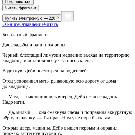
Пожаловаться
Читать фрагмент
Купить
электронную — 220 ₽
О книге
Оглавление
Читать
Бесплатный фрагмент
Две свадьбы и одни похороны
Чёрный блестящий лимузин медленно въехал на территорию
кладбища и остановился у частного склепа.
Вздохнув, Дейв посмотрел на родителей.
Отец успокаивал мать, рыдающую всю дорогу от дома
до кладбища.
— Мам, — наклонившись вперёд, Дейв сжал её ладонь. —
Надо идти.
— Да, милый, — она смахнула слёзы и поправила аккуратную
чёрную шляпку. — Ты прав. Нам уже пора быть там.
Открыв дверь машины, Дейв вышел первым и оправил
пиджак, застегнув пуговицу.