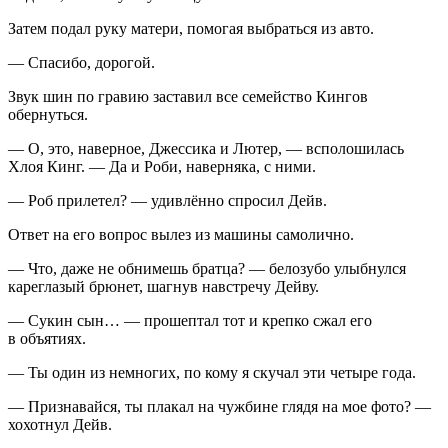
Затем подал руку матери, помогая выбраться из авто.
— Спасибо, дорогой.
Звук шин по гравию заставил все семейство Кингов
обернуться.
— О, это, наверное, Джессика и Лютер, — всполошилась
Хлоя Кинг. — Да и Роби, наверняка, с ними.
— Роб прилетел? — удивлённо спросил Дейв.
Ответ на его вопрос вылез из машины самолично.
— Что, даже не обнимешь братца? — белозубо улыбнулся
кареглазый брюнет, шагнув навстречу Дейву.
—
Суки
н сын… — прошептал тот и крепко сжал его
в объятиях.
— Ты один из немногих, по кому я скучал эти четыре года.
— Признавайся, ты плакал на чужбине глядя на мое фото? —
хохотнул Дейв.