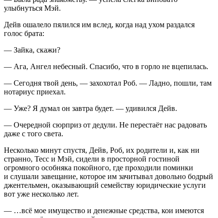
улыбнуться Мэй.
Дейв ошалело пялился им вслед, когда над ухом раздался
голос брата:
— Зайка, скажи?
— Ага, Ангел небесный. Спасибо, что в горло не вцепилась.
— Сегодня твой день, — захохотал Роб. — Ладно, пошли, там
нотариус приехал.
— Уже? Я думал он завтра будет. — удивился Дейв.
— Очередной сюрприз от дедули. Не перестаёт нас радовать
даже с того света.
Несколько минут спустя, Дейв, Роб, их родители и, как ни
странно, Тесс и Мэй, сидели в просторной гостиной
огромного особняка покойного, где проходили поминки
и слушали завещание, которое им зачитывал довольно бодрый
джентельмен, оказывающий семейству юридические услуги
вот уже несколько лет.
—
…всё мое имущество и денежные средства, кои имеются