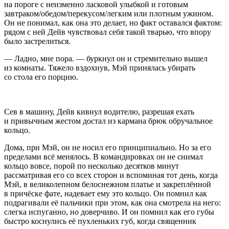
на пороге с неизменно ласковой улыбкой и готовым
завтраком/обедом/перекусом/легким или плотным ужином.
Он не понимал, как она это делает, но факт оставался фактом:
рядом с ней Дейв чувствовал себя такой тварью, что впору
было застрелиться.
— Ладно, мне пора. — буркнул он и стремительно вышел
из комнаты. Тяжело вздохнув, Мэй принялась убирать
со стола его порцию.
Сев в машину, Дейв кивнул водителю, разрешая ехать
и привычным жестом достал из кармана брюк обручальное
кольцо.
Дома, при Мэй, он не носил его принципиально. Но за его
пределами всё менялось. В командировках он не снимал
кольцо вовсе, порой по несколько десятков минут
рассматривая его со всех сторон и вспоминая тот день, когда
Мэй, в великолепном белоснежном платье и закреплённой
в причёске фате, надевает ему это кольцо. Он помнил как
подрагивали её пальчики при этом, как она смотрела на него:
слегка испуганно, но доверчиво. И он помнил как его губы
быстро коснулись её пухленьких губ, когда священник