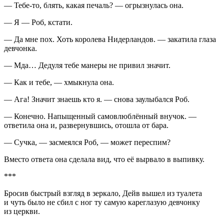
— Тебе-то, блять, какая печаль? — огрызнулась она.
— Я — Роб, кстати.
— Да мне пох. Хоть королева Нидерландов. — закатила глаза
девчонка.
— Мда… Дедуля тебе манеры не привил значит.
— Как и тебе, — хмыкнула она.
— Ага! Значит знаешь кто я. — снова заулыбался Роб.
— Конечно. Напыщенный самовлюблённый внучок. —
ответила она и, развернувшись, отошла от бара.
—
Сучк
а, — засмеялся Роб, — может переспим?
Вместо ответа она сделала вид, что её вырвало в выпивку.
***
Бросив быстрый взгляд в зеркало, Дейв вышел из туалета
и чуть было не сбил с ног ту самую кареглазую девчонку
из церкви.