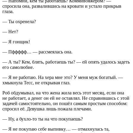
— Напомни, кем ты работаешь? Коммивояжером? —
спросила она, развалившись на кровати и устало прикрыв
глаза.
— Ты охренела?
— Нет?
— Я гонщик!
— Пффффф… — рассмеялась она.
— А ты? Кем, блять, работаешь ты? — ей опять удалось задеть
его самолюбие.
— Я не работаю. На хера мне это? У меня муж богатый. —
хмыкнула Тесс, не открывая глаз.
Роб обдумывал, на что жена жила весь этот месяц, если она
не работает, а денег он ей не оставлял. Не справившись с этой
задачей самостоятельно, он пошёл самым простым способом:
спросил её. Девушка лишь пожала плечами.
— Ну, а бухло-то ты на что покупаешь?
— Я не покупаю себе выпивку… — отмахнулась та,