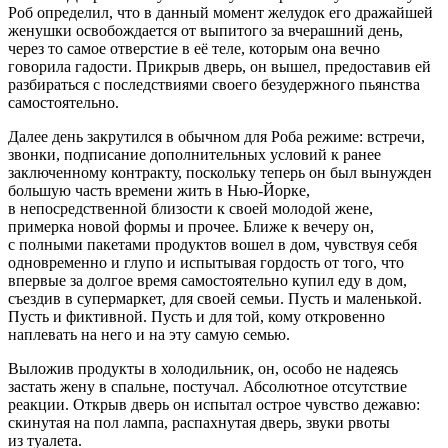
Роб определил, что в данный момент желудок его дражайшей
женушки освобождается от выпитого за вчерашний день,
через то самое отверстие в её теле, которым она вечно
говорила гадости. Прикрыв дверь, он вышел, предоставив ей
разбираться с последствиями своего безудержного пьянства
самостоятельно.
Далее день закрутился в обычном для Роба режиме: встречи,
звонки, подписание дополнительных условий к ранее
заключенному контракту, поскольку теперь он был вынужден
большую часть времени жить в Нью-Йорке,
в непосредственной близости к своей молодой жене,
примерка новой формы и прочее. Ближе к вечеру он,
с полными пакетами продуктов вошел в дом, чувствуя себя
одновременно и глупо и испытывая гордость от того, что
впервые за долгое время самостоятельно купил еду в дом,
съездив в супермаркет, для своей семьи. Пусть и маленькой.
Пусть и фиктивной. Пусть и для той, кому откровенно
наплевать на него и на эту самую семью.
Выложив продукты в холодильник, он, особо не надеясь
застать жену в спальне, постучал. Абсолютное отсутствие
реакции. Открыв дверь он испытал острое чувство дежавю:
скинутая на пол лампа, распахнутая дверь, звуки рвоты
из туалета.