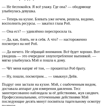
— Не беспокойся. Я всё улажу. Где она? — ободряюще
улыбнулась девушка.
— Теперь на кухне. Блевать уже нечем, решила, видимо,
восполнить ресурсы. — закатил глаза Роб.
— Она ест? — удивлённо переспросила та.
— Да, как, блять, не в себя. А что? — настороженно
посмотрел на неё Роб.
— Да ничего. Не обращай внимания. Всё будет хорошо. Вот
увидишь — это очередное злоупотребление вы
пивко
й. —
мягко улыбнулась Мэй и пошла к дому.
— Чёт меня напряг её тон, — прошептал Роб брату.
— Ну, пошли, посмотрим… — хмыкнул Дейв.
Подруг они застали на кухне. Мэй, с озабоченным видом,
доставала аппарат для измерения давления. Тесс
заинтересованно наблюдала за её действиями, жуя сандвич.
Профессиональными, отточенными действиями Мэй
последующие десять минут посвятила тщательному осмотру
подруги.