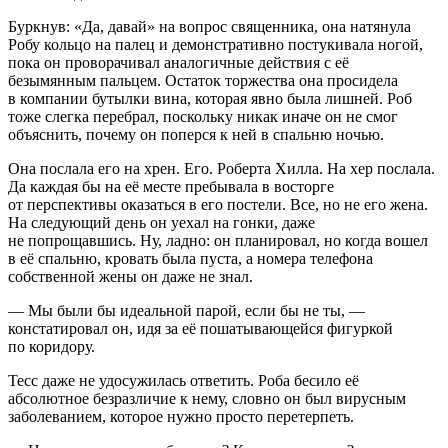
Буркнув: «Да, давай» на вопрос священника, она натянула
Робу кольцо на палец и демонстративно постукивала ногой,
пока он проворачивал аналогичные действия с её
безымянным пальцем. Остаток торжества она просидела
в компании бутылки вина, которая явно была лишней. Роб
тоже слегка перебрал, поскольку никак иначе он не смог
объяснить, почему он поперся к ней в спальню ночью.
Она послала его на хрен. Его. Роберта Хилла. На хер послала.
Да каждая бы на её месте пребывала в восторге
от перспективы оказаться в его постели. Все, но не его жена.
На следующий день он уехал на гонки, даже
не попрощавшись. Ну, ладно: он планировал, но когда вошел
в её спальню, кровать была пуста, а номера телефона
собственной жены он даже не знал.
— Мы были бы идеальной парой, если бы не ты, —
констатировал он, идя за её пошатывающейся фигуркой
по коридору.
Тесс даже не удосужилась ответить. Роба бесило её
абсолютное безразличие к нему, словно он был вирусным
заболеванием, которое нужно просто перетерпеть.