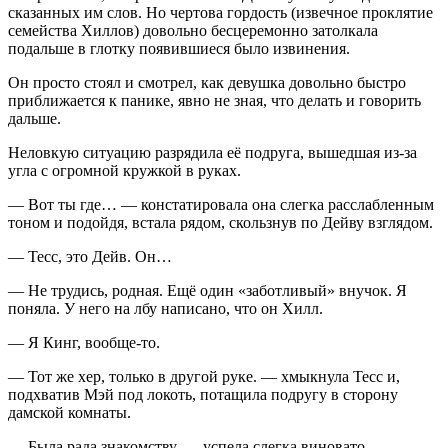
сказанных им слов. Но чертова гордость (извечное проклятие
семейства Хиллов) довольно бесцеремонно затолкала
подальше в глотку появившиеся было извинения.
Он просто стоял и смотрел, как девушка довольно быстро
приближается к панике, явно не зная, что делать и говорить
дальше.
Неловкую ситуацию разрядила её подруга, вышедшая из-за
угла с огромной кружкой в руках.
— Вот ты где… — констатировала она слегка расслабленным
тоном и подойдя, встала рядом, скользнув по Дейву взглядом.
— Тесс, это Дейв. Он…
— Не трудись, родная. Ещё один «заботливый» внучок. Я
поняла. У него на лбу написано, что он Хилл.
— Я Кинг, вообще-то.
— Тот же хер, только в другой руке. — хмыкнула Тесс и,
подхватив Мэй под локоть, потащила подругу в сторону
дамской комнаты.
— Была рада знакомству. — успела слегка виновато