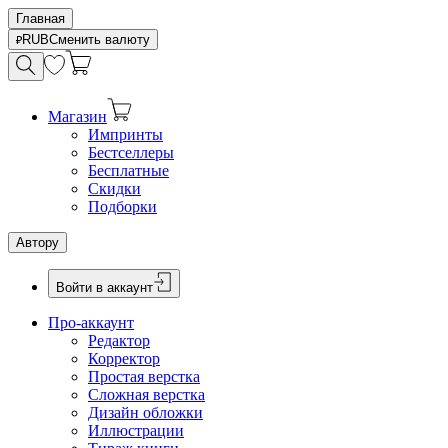
Главная
RUB
Сменить валюту
Магазин
Импринты
Бестселлеры
Бесплатные
Скидки
Подборки
Автору
Войти в аккаунт
Про-аккаунт
Редактор
Корректор
Простая верстка
Сложная верстка
Дизайн обложки
Иллюстрации