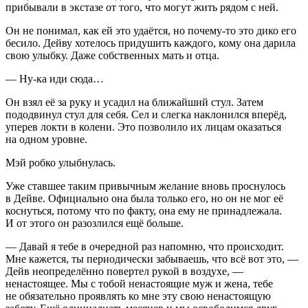
прибывали в экстазе от того, что могут жить рядом с ней.
Он не понимал, как ей это удаётся, но почему-то это дико его
бесило. Дейву хотелось придушить каждого, кому она дарила
свою улыбку. Даже собственных мать и отца.
— Ну-ка иди сюда…
Он взял её за руку и усадил на ближайший стул. Затем
пододвинул стул для себя. Сел и слегка наклонился вперёд,
уперев локти в колени. Это позволило их лицам оказаться
на одном уровне.
Мэй робко улыбнулась.
Уже ставшее таким привычным желание вновь проснулось
в Дейве. Официально она была только его, но он не мог её
коснуться, потому что по факту, она ему не принадлежала.
И от этого он разозлился ещё больше.
— Давай я тебе в очередной раз напомню, что происходит.
Мне кажется, ты периодически забываешь, что всё вот это, —
Дейв неопределённо повертел рукой в воздухе, —
ненастоящее. Мы с тобой ненастоящие муж и жена, тебе
не обязательно проявлять ко мне эту свою ненастоящую