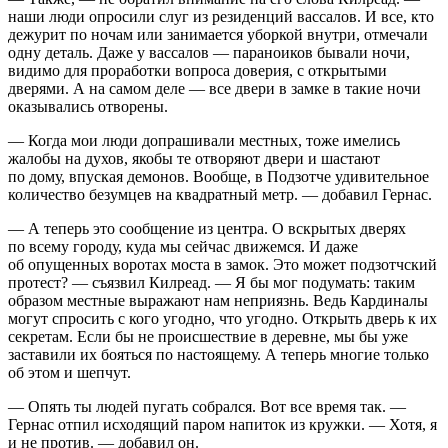
наши люди опросили слуг из резиденций вассалов. И все, кто
дежурит по ночам или занимается уборкой внутри, отмечали
одну деталь. Даже у вассалов — параноиков бывали ночи,
видимо для проработки вопроса доверия, с открытыми
дверями. А на самом деле — все двери в замке в такие ночи
оказывались отворены.
— Когда мои люди допрашивали местных, тоже имелись
жалобы на духов, якобы те отворяют двери и шастают
по дому, впуская демонов. Вообще, в Подзотче удивительное
количество безумцев на квадратный метр. — добавил Гернас.
— А теперь это сообщение из центра. О
вскры
тых дверях
по всему городу, куда мы сейчас движемся. И даже
об опущенных воротах моста в замок. Это может подзотчский
протест? — съязвил Килреад. — Я бы мог подумать: таким
образом местные выражают нам неприязнь. Ведь Кардиналы
могут спросить с кого угодно, что угодно. Открыть дверь к их
секретам. Если бы не происшествие в деревне, мы бы уже
заставили их бояться по настоящему. А теперь многие только
об этом и шепчут.
— Опять ты людей пугать собрался. Вот все время так. —
Гернас отпил исходящий паром напиток из кружки. — Хотя, я
и не против. — добавил он.