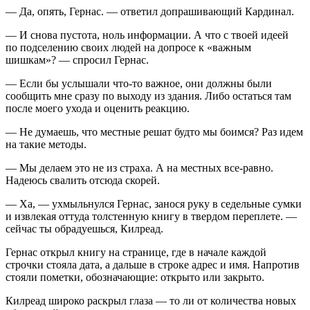
— Да, опять, Гернас. — ответил допрашивающий Кардинал.
— И снова пустота, ноль информации. А что с твоей идеей
по подселению своих людей на допросе к «важным
шишкам»? — спросил Гернас.
— Если бы услышали что-то важное, они должны были
сообщить мне сразу по выходу из здания. Либо остаться там
после моего ухода и оценить реакцию.
— Не думаешь, что местные решат будто мы боимся? Раз идем
на такие методы.
— Мы делаем это не из страха. А на местных все-равно.
Надеюсь свалить отсюда скорей.
— Ха, — ухмыльнулся Гернас, занося руку в седельные сумки
и извлекая оттуда толстенную книгу в твердом переплете. —
сейчас ты обрадуешься, Килреад.
Гернас открыл книгу на странице, где в начале каждой
строчки стояла дата, а дальше в строке адрес и имя. Напротив
стояли пометки, обозначающие: открыто или закрыто.
Килреад широко раскрыл глаза — то ли от количества новых