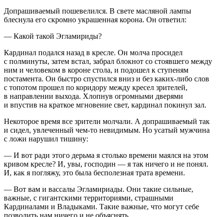
Допрашиваемый пошевелился. В свете масляной лампы
блеснула его скромно украшенная корона. Он ответил:
— Какой такой Эгламириды?
Кардинал подался назад в кресле. Он молча просидел
с полминуты, затем встал, забрал блокнот со стоявшего между
ним и человеком в короне стола, и подошел к ступеням
постамента. Он быстро спустился вниз и без каких-либо слов
с топотом прошел по коридору между кресел зрителей,
в направлении выхода. Хлопнув огромными дверями
и впустив на краткое мгновение свет, кардинал покинул зал.
Некоторое время все зрители молчали. А допрашиваемый так
и сидел, увлеченный чем-то невидимым. Но усатый мужчина
с ложи нарушил тишину:
— И вот ради этого дерьма я столько времени маялся на этом
кривом кресле? И, увы, господин — я так ничего и не понял.
И, как я погляжу, это была бесполезная трата времени.
— Вот вам и вассалы Эгламириады. Они такие сильные,
важные, с гигантскими территориями, страшными
Кардиналами и Владыками. Такие важные, что могут себе
позволить нам ничего и не объяснять.