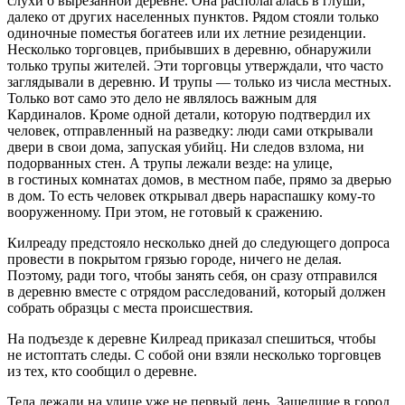
слухи о вырезанной деревне. Она располагалась в глуши,
далеко от других населенных пунктов. Рядом стояли только
одиночные поместья богатеев или их
летн
ие резиденции.
Несколько торговцев, прибывших в деревню, обнаружили
только трупы жителей. Эти торговцы утверждали, что часто
заглядывали в деревню. И трупы — только из числа местных.
Только вот само это дело не являлось важным для
Кардиналов. Кроме одной детали, которую подтвердил их
человек, отправленный на разведку: люди сами открывали
двери в свои дома, запуская убийц. Ни следов взлома, ни
подорванных стен. А трупы лежали везде: на улице,
в гостиных комнатах домов, в местном пабе, прямо за дверью
в дом. То есть человек открывал дверь нараспашку кому-то
вооруженному. При этом, не готовый к сражению.
Килреаду предстояло несколько дней до следующего допроса
провести в покрытом грязью городе, ничего не делая.
Поэтому, ради того, чтобы занять себя, он сразу отправился
в деревню вместе с отрядом расследований, который должен
собрать образцы с места происшествия.
На подъезде к деревне Килреад приказал спешиться, чтобы
не истоптать следы. С собой они взяли несколько торговцев
из тех, кто сообщил о деревне.
Тела лежали на улице уже не первый день. Зашедшие в город