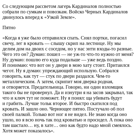
Со следующим рассветом лагерь Кардиналов полностью
собрали по сумкам и повозкам. Войско Черных Кардиналов
двинулось вперед к «Узкой Земле».
Пятно
«Когда я уже было отправился спать. Снял портки, погасил
свечу, лег в кровать — слышу скрип на лестнице. Ну мы
делим дом на двоих с соседом, но у нас энти входы-то разные.
Чего это он? Думаю: пошел — не уж-то что-то нужно от меня?
Ну думаю: пошлю его куда подальше — уже ведь поздно.
И понимаю: что вот он у двери в мою хату стоит. Притаился
чегот. Ну я думаю: упреждающий использую. Собрался
говорить, как тут — стук по двери раздался. Чем-то
металлическим. А затем, скрипит моя дверка родная,
и отворяется. Предательница. Говорю, ни один взломщик
такого бы не провернул. Да и изнутри я на засов закрывал, так
что и ключ тут не поможет. Ну я понял: ща убивать будут
и грабить. Лучше тольк второе. И быстро скатился под
кровать. И зашло оно. Чернющее пятно. Постучало об пол
своей палкой. Только вот ног я не видел. Не знаю когда оно
ушло, но я всю ночь так под кроватью и просидел. А пока оно
там шастало… ну, в хате… оно как будто надо мной смеялось.
Хотя может показалось».