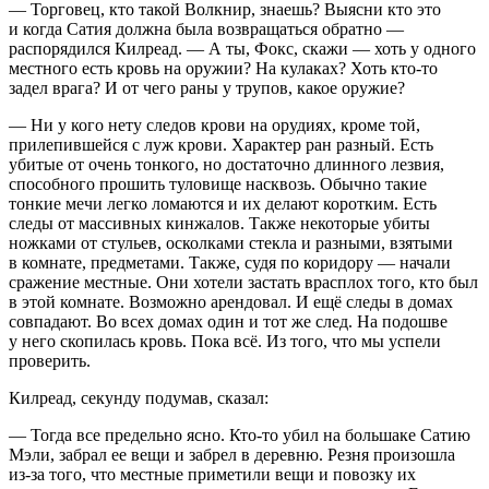
— Торговец, кто такой Волкнир, знаешь? Выясни кто это
и когда Сатия должна была возвращаться обратно —
распорядился Килреад. — А ты, Фокс, скажи — хоть у одного
местного есть кровь на оружии? На кулаках? Хоть кто-то
задел врага? И от чего раны у трупов, какое оружие?
— Ни у кого нету следов крови на орудиях, кроме той,
прилепившейся с луж крови. Характер ран разный. Есть
убитые от очень тонкого, но достаточно длинного
лезв
ия,
способного прошить туловище насквозь. Обычно такие
тонкие мечи легко ломаются и их делают коротким. Есть
следы от массивных кинжалов. Также некоторые убиты
ножками от стульев, осколками стекла и разными, взятыми
в комнате, предметами. Также, судя по коридору — начали
сражение местные. Они хотели застать врасплох того, кто был
в этой комнате. Возможно арендовал. И ещё следы в домах
совпадают. Во всех домах один и тот же след. На подошве
у него скопилась кровь. Пока всё. Из того, что мы успели
проверить.
Килреад, секунду подумав, сказал:
— Тогда все предельно ясно. Кто-то убил на большаке Сатию
Мэли, забрал ее вещи и забрел в деревню. Резня произошла
из-за того, что местные приметили вещи и повозку их