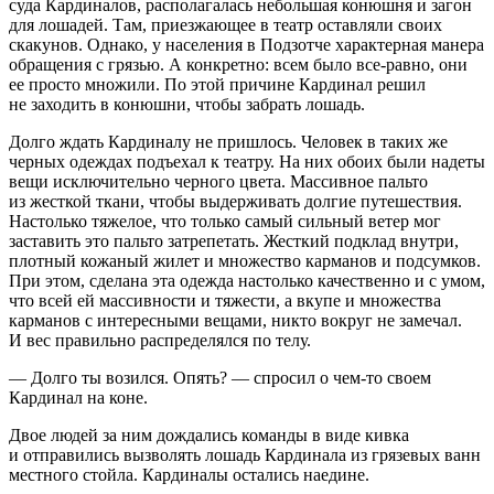
суда Кардиналов, располагалась небольшая конюшня и загон
для лошадей. Там, приезжающее в театр оставляли своих
скакунов. Однако, у населения в Подзотче характерная манера
обращения с грязью. А конкретно: всем было все-равно, они
ее просто множили. По этой причине Кардинал решил
не заходить в конюшни, чтобы забрать лошадь.
Долго ждать Кардиналу не пришлось. Человек в таких же
черных одеждах подъехал к театру. На них обоих были надеты
вещи исключительно черного цвета. Массивное пальто
из жесткой ткани, чтобы выдерживать долгие путешествия.
Настолько тяжелое, что только самый сильный ветер мог
заставить это пальто затрепетать. Жесткий подклад внутри,
плотный кожаный жилет и множество карманов и подсумков.
При этом, сделана эта одежда настолько качественно и с умом,
что всей ей массивности и тяжести, а вкупе и множества
карманов с интересными вещами, никто вокруг не замечал.
И вес правильно распределялся по телу.
— Долго ты возился. Опять? — спросил о чем-то своем
Кардинал на коне.
Двое людей за ним дождались команды в виде кивка
и отправились вызволять лошадь Кардинала из грязевых ванн
местного стойла. Кардиналы остались наедине.