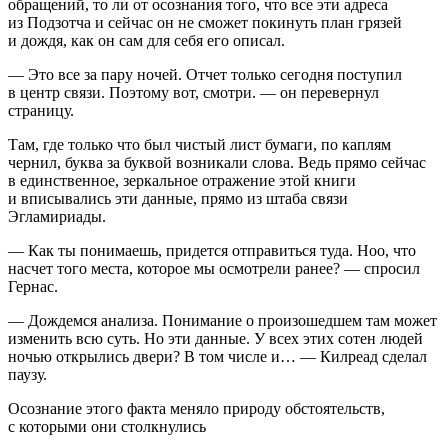
обращений, то ли от осознания того, что все эти адреса
из Подзотча и сейчас он не сможет покинуть план грязей
и дождя, как он сам для себя его описал.
— Это все за пару ночей. Отчет только сегодня поступил
в центр связи. Поэтому вот, смотри. — он перевернул
страницу.
Там, где только что был чистый лист бумаги, по каплям
чернил, буква за буквой возникали слова. Ведь прямо сейчас
в единственное, зеркальное отражение этой книги
и вписывались эти данные, прямо из штаба связи
Эгламириады.
— Как ты понимаешь, придется отправиться туда. Ноо, что
насчет того места, которое мы осмотрели ранее? — спросил
Гернас.
— Дождемся анализа. Понимание о произошедшем там может
изменить всю суть. Но эти данные. У всех этих сотен людей
ночью открылись двери? В том числе и… — Килреад сделал
паузу.
Осознание этого факта меняло природу обстоятельств,
с которыми они столкнулись