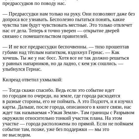
предрассудков по поводу нас.
— Предрассудки нам только на руку. Они позволяют даже без
допроса все узнавать. Бесполезно пытаться понять, какие
чувства там будут чувствовать местные. Это только отвлечет
нас от дела. Теперь я точно уверен — открытие дверей
связано с помешательством правителей.
— И не все предрассудки беспочвенны. — тихо прошептав
губами над тёплым напитком, вздохнул Гернас. — Как
хочешь. Ты же у нас босс. Хотя все не так должно решаться
у равных напарников, но да ладно, с кем уж сошлись. —
улыбнулся Гернас.
Килреад ответил ухмылкой:
— Тогда скажи спасибо. Ведь если это событие идет
по городам по очереди, на земле, где города расходятся
в разные стороны, его не поймать. А это Подзотч, и я изучил
карты. Дальше, после города, описанного в книге связи, нас
ждет так называемая «Узкая Земля». Там границы с Разрывом
окружили относительно тонкий участок плана. На этом
участке — города расположены по прямой. Если не поймаем
событие там, позже, уже без поддержки — мы это
не выследим.