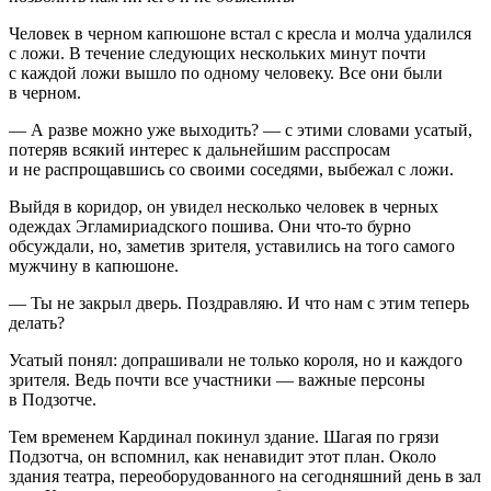
Человек в черном капюшоне встал с кресла и молча удалился
с ложи. В течение следующих нескольких минут почти
с каждой ложи вышло по одному человеку. Все они были
в черном.
— А разве можно уже выходить? — c этими словами усатый,
потеряв всякий интерес к дальнейшим расспросам
и не распрощавшись со своими соседями, выбежал с ложи.
Выйдя в коридор, он увидел несколько человек в черных
одеждах Эгламириадского пошива. Они что-то бурно
обсуждали, но, заметив зрителя, уставились на того самого
мужчину в капюшоне.
— Ты не закрыл дверь. Поздравляю. И что нам с этим теперь
делать?
Усатый понял: допрашивали не только короля, но и каждого
зрителя. Ведь почти все участники — важные персоны
в Подзотче.
Тем временем Кардинал покинул здание. Шагая по грязи
Подзотча, он вспомнил, как ненавидит этот план. Около
здания театра, переоборудованного на сегодняшний день в зал