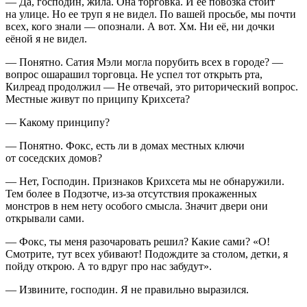
— Да, господин, жила. Она торговка. И ее повозка стоит
на улице. Но ее труп я не видел. По вашей просьбе, мы почти
всех, кого знали — опознали. А вот. Хм. Ни её, ни дочки
еёной я не видел.
— Понятно. Сатия Мэли могла порубить всех в городе? —
вопрос ошарашил торговца. Не успел тот открыть рта,
Килреад продолжил — Не отвечай, это риторический вопрос.
Местные живут по приципу Крихсета?
— Какому принципу?
— Понятно. Фокс, есть ли в домах местных ключи
от соседских домов?
— Нет, Господин. Признаков Крихсета мы не обнаружили.
Тем более в Подзотче, из-за отсутствия прокаженных
монстров в нем нету особого смысла. Значит двери они
открывали сами.
— Фокс, ты меня разочаровать решил? Какие сами? «О!
Смотрите, тут всех убивают! Подождите за столом, детки, я
пойду открою. А то вдруг про нас забудут».
— Извините, господин. Я не правильно выразился.