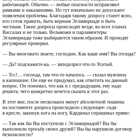
работающей. Обычно — любые опасности исправляют
рамками и наказаниями. Но тут изначально не допускают
появления проблемы. Благодаря такому допросу станет ясно,
кто готов править, быть верным Эгламириаде и быть
честным. Такие допросы происходят везде, во всех планах
Вассалах и не только. Вельможи и парламентеры
Эгламириады тоже выбираются таким образом. И проходят
регулярные проверки.
— Вы многовато знаете, господин. Как ваше имя? Вы отсюда?
— Да? подскажите-ка. — заподозрил что-то Усатый.
— Тсс!… господа, там что-то началось. — сказал мужчина
в капюшоне. Он еще не придумал, как ответить на данный
вопрос. Он понимал, что как и с предыдущим, ему надо
решить: чего конкретно хочется сказать в этот раз.
В этот миг, после нескольких минут абсолютной тишины
на постаменте допроса происходило следующее: сидя
в кресле, закинув нога на ногу, Кардинал спрашивал прямо:
— Так как бы Вы поступили с Эгламириадой? Вы бы
выполнили просьбу своих друзей? Вы бы нарушили договор
безопасности?