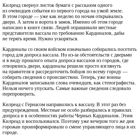
Килреад свернул листок бумаги с рассказом одного
из очевидцев события из первого города на узкой земле.
В этом городе — уже как неделю по ночам открывались
двери. А затем и ворота в замок. Именно об этом городе
написано в книге связи. Людей опрашивали местные
представители вассала по требованию Кардиналов, дабы
не терять время. Нужно ускоряться.
Кардиналы со своим войском изначально собирались посетить
город для допроса вассала. Но из-за обстоятельств с дверьми
и в виду прошлого опыта допроса вассалов из городов, где
отворялись двери, кардиналы решили просто взглянуть
на правителя и рассредоточить бойцов по всему городу —
собирать сведения о происшествии. Теперь, уже воины
Кардиналов записывали слова очевидцев, как стенографисты.
Нельзя ничего упускать. Самые важные сведения следовало
перепроверить.
Килреад с Гернасом направились к вассалу. В этот раз без
предупреждения. Местные не особо разбирались в правилах
допроса и в особенностях работы Черных Кардиналов. Этим
Килреад и воспользовался. Поэтому уже вечером того же дня
горожан проинформировали о смене управляющего лица в их
городе.