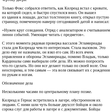
Только Фокс собрался ответить, как Килреад встал с кровати,
на которой сидел, и быстро спустился вниз. Он вышел
из здания к лошади, достал толстенную книгу, открыл пустую
страницу, помеченную наверху сегодняшней датой и написал:
«Нужен круг созидания. Отряд с анализатором и считыванием
линии событий. Умеющие читать с предметов».
С этого момента рядовая проверка вассалов Эгламириады
стала для Килреада чем-то интересным. Стала вызовом. Это
дело ему не назначали, он взял его сам. Из всех ячеек
управления и обороны Эгламириады, помимо Владык, только
Кардиналы сами выбирали себе дела. Их можно попросить
что-то сделать. Но они все делают только по своей воле. Она
неоспорима, и тем самым — эта воля связывает их с рождения
по рукам и ногам.
Обозначение дела
Несколькими часами по центральному плану позже.
Килреад и Гернас встретились в лагере, обустроенном их
людьми. С ними шли чуть больше двухсот бойцов и около
сорока слуг для работы в лагере и с документами. Бойцы