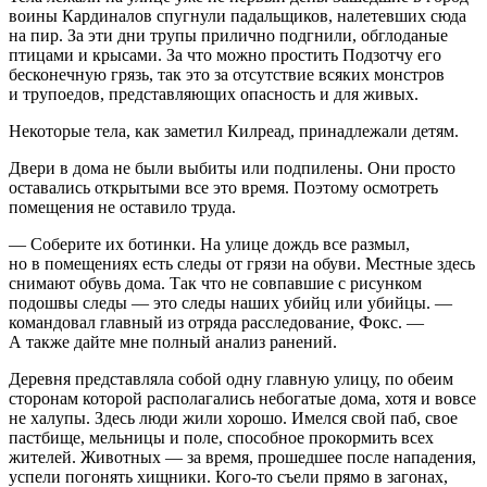
воины Кардиналов спугнули падальщиков, налетевших сюда
на пир. За эти дни трупы прилично подгнили, обглоданые
птицами и крысами. За что можно простить Подзотчу его
бесконечную грязь, так это за отсутствие всяких монстров
и трупоедов, представляющих опасность и для живых.
Некоторые тела, как заметил Килреад, принадлежали детям.
Двери в дома не были выбиты или подпилены. Они просто
оставались открытыми все это время. Поэтому осмотреть
помещения не оставило труда.
— Соберите их ботинки. На улице дождь все размыл,
но в помещениях есть следы от грязи на обуви. Местные здесь
снимают обувь дома. Так что не совпавшие с рисунком
подошвы следы — это следы наших убийц или убийцы. —
командовал главный из отряда расследование, Фокс. —
А также дайте мне полный анализ ранений.
Деревня представляла собой одну главную улицу, по обеим
сторонам которой располагались небогатые дома, хотя и вовсе
не халупы. Здесь люди жили хорошо. Имелся свой паб, свое
пастбище, мельницы и поле, способное прокормить всех
жителей. Животных — за время, прошедшее после нападения,
успели погонять хищники. Кого-то съели прямо в загонах,