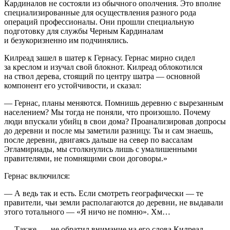
Кардиналов не состояли из обычного ополчения. Это вполне
специализированные для осуществления разного рода
операций профессионалы. Они прошли специальную
подготовку для службы Черным Кардиналам
и безукоризненно им подчинялись.
Килреад зашел в шатер к Гернасу. Гернас мирно сидел
за креслом и изучал свой блокнот. Килреад облокотился
на ствол дерева, стоящий по центру шатра — основной
компонент его устойчивости, и сказал:
— Гернас, планы меняются. Помнишь деревню с вырезанным
населением? Мы тогда не поняли, что произошло. Почему
люди впускали убийц в свои дома? Проанализировав допросы
до деревни и после мы заметили разницу. Ты и сам знаешь,
после деревни, двигаясь дальше на север по вассалам
Эгламириады, мы столкнулись лишь с умалишенными
правителями, не помнящими свои договоры.»
Гернас включился:
— А ведь так и есть. Если смотреть географически — те
правители, чьи земли располагаются до деревни, не выдавали
этого тотального — «Я ничо не помню». Хм…
— Также, — не обратил внимание на его слова Килреад. —