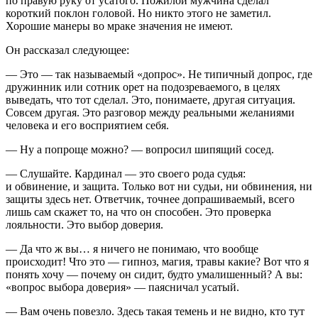
по правую руку от усатого. Пожилой мужчина сделал
короткий поклон головой. Но никто этого не заметил.
Хорошие манеры во мраке значения не имеют.
Он рассказал следующее:
— Это — так называемый «допрос». Не типичный допрос, где
дружинник или сотник орет на подозреваемого, в целях
выведать, что тот сделал. Это, понимаете, другая ситуация.
Совсем другая. Это разговор между реальными желаниями
человека и его восприятием себя.
— Ну а попроще можно? — вопросил шипящий сосед.
— Слушайте. Кардинал — это своего рода судья:
и обвинение, и защита. Только вот ни судьи, ни обвинения, ни
защиты здесь нет. Ответчик, точнее допрашиваемый, всего
лишь сам скажет то, на что он способен. Это проверка
лояльности. Это выбор доверия.
— Да что ж вы… я ничего не понимаю, что вообще
происходит! Что это — гипноз, магия, травы какие? Вот что я
понять хочу — почему он сидит, будто умалишенный? А вы:
«вопрос выбора доверия» — паясничал усатый.
— Вам очень повезло. Здесь такая темень и не видно, кто тут