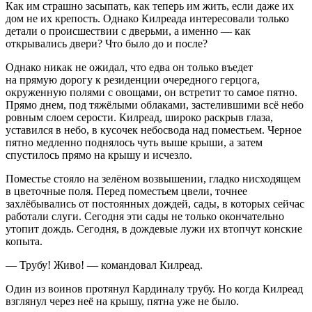
Как им страшно засыпать, как теперь им жить, если даже их
дом не их крепость. Однако Килреада интересовали только
детали о происшествии с дверьми, а именно — как
открывались двери? Что было до и после?
Однако никак не ожидал, что едва он только въедет
на прямую дорогу к резиденции очередного герцога,
окруженную полями с овощами, он встретит то самое пятно.
Прямо днем, под тяжёлыми облаками, застелившими всё небо
ровным слоем серости. Килреад, широко раскрыв глаза,
уставился в небо, в кусочек небосвода над поместьем. Черное
пятно медленно поднялось чуть выше крыши, а затем
спустилось прямо на крышу и исчезло.
Поместье стояло на зелёном возвышении, гладко нисходящем
в цветочные поля. Перед поместьем цвели, точнее
захлёбывались от постоянных дождей, сады, в которых сейчас
работали слуги. Сегодня эти сады не только окончательно
утопит дождь. Сегодня, в дождевые лужи их втопчут конские
копыта.
— Трубу! Живо! — командовал Килреад.
Один из воинов протянул Кардиналу трубу. Но когда Килреад
взглянул через неё на крышу, пятна уже не было.