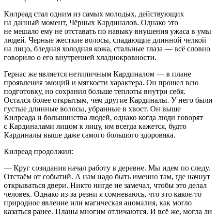
Килреад стал одним из самых молодых, действующих
на данный момент, Чёрных Кардиналов. Однако это
не мешало ему не отставать по навыку внушения ужаса в умы
людей. Черные жесткие волосы, спадающие длинной челкой
на лицо, бледная холодная кожа, стальные глаза — всё словно
говорило о его внутренней хладнокровности.
Гернас же является нетипичным Кардиналом — в плане
проявления эмоций и мягкости характера. Он прошел всю
подготовку, но сохранил больше теплоты внутри себя.
Остался более открытым, чем другие Кардиналы. У него были
густые длинные волосы, убранные в хвост. Он выше
Килреада и большинства людей, однако когда люди говорят
с Кардиналами лицом к лицу, им всегда кажется, будто
Кардиналы выше даже самого большого здоровяка.
Килреад продолжил:
— Круг созидания начал работу в деревне. Мы идем по следу.
Отстаём от событий. А нам надо быть именно там, где начнут
открываться двери. Никто нигде не замечал, чтобы это делал
человек. Однако из-за резни я сомневаюсь, что это какое-то
природное явление или магическая аномалия, как могло
казаться ранее. Планы многим отличаются. И всё же, могла ли