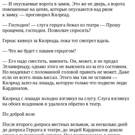
— И опускаемые ворота в замок. Это же не дверь, а ворота
повеш
енные на цепях, которые опускаются над рвом
к замку. — проговорил Килреад.
— Господин! — слуга герцога бежал из театра — Прошу
прощения, господин. Позвольте спросить?
Гернас кивнул за Килреада, пока тот смотрел вдаль.
— Что же будет с нашим герцогом?
— Его надо сместить, заменить. Он, может, и не предал
Эгламириаду, однако этого не выяснить из-за его состояния.
Но неадекват с поломанной головой править не может. Даже
если он всего лишь вассал. Этого мы так не оставим —
Килреад залез на лошадь, которую только что подвели люди
Кардиналов.
Килреад с лошади холодно взглянул на слугу. Слуга взглянул
на обоих всадников и удалился обратно в театр.
По доброй воле
После второго допроса местных вельмож, за несколько дней
до допроса Герцога в театре, до людей Кардиналов дошли