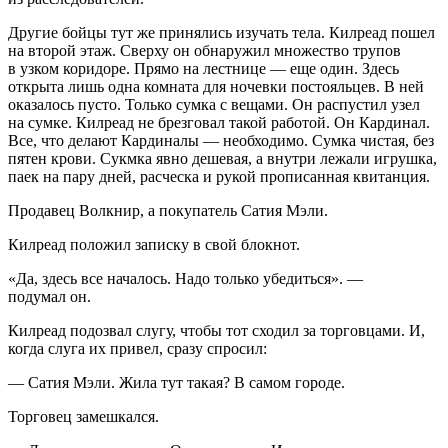
Другие бойцы тут же принялись изучать тела. Килреад пошел
на второй этаж. Сверху он обнаружил множество трупов
в узком коридоре. Прямо на лестнице — еще один. Здесь
открыта лишь одна комната для ночевки постояльцев. В ней
оказалось пусто. Только сумка с вещами. Он распустил узел
на сумке. Килреад не брезговал такой работой. Он Кардинал.
Все, что делают Кардиналы — необходимо. Сумка чистая, без
пятен крови. Сукмка явно дешевая, а внутри лежали игрушка,
паек на пару дней, расческа и рукой прописанная квитанция.
Продавец Волкнир, а покупатель Сатия Мэли.
Килреад положил записку в свой блокнот.
«Да, здесь все началось. Надо только убедиться». —
подумал он.
Килреад подозвал слугу, чтобы тот сходил за торговцами. И,
когда слуга их привел, сразу спросил:
— Сатия Мэли. Жила тут такая? В самом городе.
Торговец замешкался.