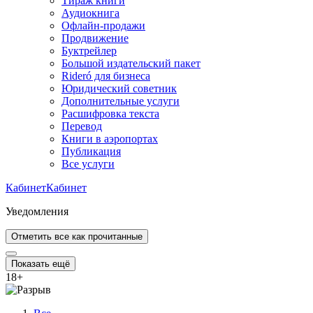
Тираж книги
Аудиокнига
Офлайн-продажи
Продвижение
Буктрейлер
Большой издательский пакет
Rideró для бизнеса
Юридический советник
Дополнительные услуги
Расшифровка текста
Перевод
Книги в аэропортах
Публикация
Все услуги
Кабинет
Кабинет
Уведомления
Отметить все как прочитанные
Показать ещё
18
+