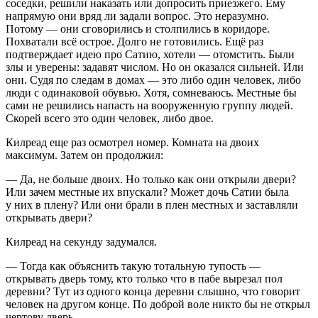
соседки, решили наказать или допросить приезжего. Ему
напрямую они вряд ли задали вопрос. Это неразумно.
Потому — они сговорились и столпились в коридоре.
Похватали всё острое. Долго не готовились. Ещё раз
подтверждает идею про Сатию, хотели — отомстить. Были
злы и уверены: задавят числом. Но он оказался сильней. Или
они. Судя по следам в домах — это либо один человек, либо
люди с одинаковой обувью. Хотя, сомневаюсь. Местные бы
сами не решились напасть на вооруженную группу людей.
Скорей всего это один человек, либо двое.
Килреад еще раз осмотрел номер. Комната на двоих
максимум. Затем он продолжил:
— Да, не больше двоих. Но только как они открыли двери?
Или зачем местные их впускали? Может дочь Сатии была
у них в плену? Или они брали в плен местных и заставляли
открывать двери?
Килреад на секунду задумался.
— Тогда как объяснить такую тотальную тупость —
открывать дверь тому, кто только что в пабе вырезал пол
деревни? Тут из одного конца деревни слышно, что говорит
человек на другом конце. По доброй воле никто бы не открыл
чертову дверь.