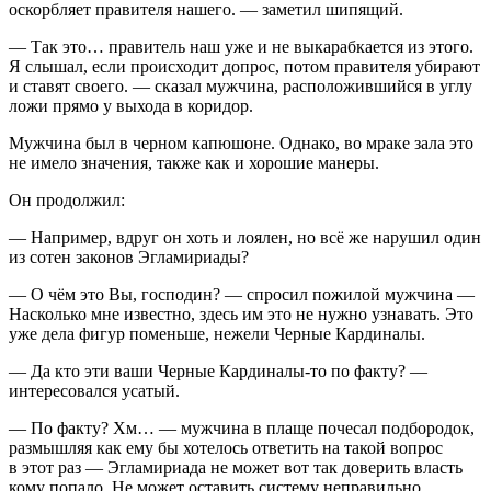
оскорбляет правителя нашего. — заметил шипящий.
— Так это… правитель наш уже и не выкарабкается из этого.
Я слышал, если происходит допрос, потом правителя убирают
и ставят своего. — сказал мужчина, расположившийся в углу
ложи прямо у выхода в коридор.
Мужчина был в черном капюшоне. Однако, во мраке зала это
не имело значения, также как и хорошие манеры.
Он продолжил:
— Например, вдруг он хоть и лоялен, но всё же нарушил один
из сотен законов Эгламириады?
— О чём это Вы, господин? — спросил пожилой мужчина —
Насколько мне известно, здесь им это не нужно узнавать. Это
уже дела фигур поменьше, нежели Черные Кардиналы.
— Да кто эти ваши Черные Кардиналы-то по факту? —
интересовался усатый.
— По факту? Хм… — мужчина в плаще почесал подбородок,
размышляя как ему бы хотелось ответить на такой вопрос
в этот раз — Эгламириада не может вот так доверить власть
кому попало. Не может оставить систему неправильно