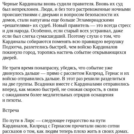
Черные Кардиналы вновь судили правителя. Вновь их суд
был непреклонен. Люди, и без того растревоженные ночными
происшествиями с дверьми и вопросом безопасности их
домов, стали напуганы еще больше Эгламириадскими
«решателями» их судеб. Новый правитель — это всегда стресс
и для народа. Особенно, если старый всех устраивал, даже
если был слегка сумасшедший. Поэтому слухи о том, что
Кардиналы собираются поменять всю правящую верхушку
Подзотча, разлетелись быстрей, чем войско Кардиналов
покинуло город, торопясь настичь событие открывающихся
дверей.
Не тратя время понапрасну, убедясь, что событие уже
двинулось дальше — прямо с рассветом Килреад, Гернас и их
войско отправились дальше. В этот раз решили разделиться
на две группы. Всадники вместе с Кардиналами отправились
вперед, как можно быстрей, не снижая скорость, в связи
с ожиданием более медлительных отрядов оснащения
и пехоты.
Встреча
По пути в Лирс — следующее герцогство на пути
Кардиналов, Килреад с Гернасом прочитали около сотни
рассказов о том, как людям теперь плохо жить в своих домах.