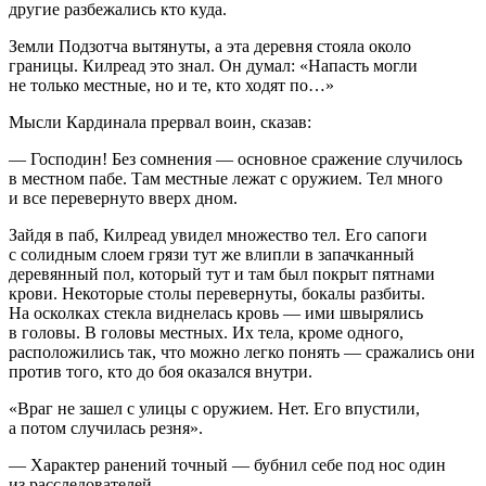
другие разбежались кто куда.
Земли Подзотча вытянуты, а эта деревня стояла около
границы. Килреад это знал. Он думал: «Напасть могли
не только местные, но и те, кто ходят по…»
Мысли Кардинала прервал воин, сказав:
— Господин! Без сомнения — основное сражение случилось
в местном пабе. Там местные лежат с оружием. Тел много
и все перевернуто вверх дном.
Зайдя в паб, Килреад увидел множество тел. Его сапоги
с солидным слоем грязи тут же влипли в запачканный
деревянный пол, который тут и там был покрыт пятнами
крови. Некоторые столы перевернуты, бокалы разбиты.
На осколках стекла виднелась кровь — ими швырялись
в головы. В головы местных. Их тела, кроме одного,
расположились так, что можно легко понять — сражались они
против того, кто до боя оказался внутри.
«Враг не зашел с улицы с оружием. Нет. Его впустили,
а потом случилась резня».
— Характер ранений точный — бубнил себе под нос один
из расследователей.