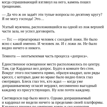
когда спрашивающий взглянул на него, камень пошел
трещинами.
— Да что ж он задаёт эти тупые вопросы по десятому кругу?
Я не могу господа! Это…
Усатый мужчина, расположившийся на одной из лож верхней
части зала, не успел договорить.
— Тсс — отреагировал человек с соседней ложи. Не было
ясно с какой именно. И человек ли. И с ложи ли. Не было
видно ничего и никого.
Темнота — неотъемлемая часть процесса «допроса».
Единственное освещенное место расположилось по центру.
Там, где Кардинал вел допрос. Будто в комнате без стен.
Вокруг этого постамента прямо, образуя квадрат, шли ряды
кресел, с которых даже во мраке было видно блеск глаз
смотрящих. Блеск глаз тех, кто ждал — когда уже
допрашиваемому огласят вердикт, несомненно выгодный
каждому из присутствующих. Ну или почти каждому.
Светящихся пар было много. Однако допрашиваемый
и кардинал не видели ничего за пределами своей платформы.
Кардинал прошел по цветному ковру и сел напротив