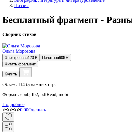
Биография, литература и литературоведение
Поэзия
Бесплатный фрагмент - Разн
Сборник стихов
Ольга Морозова
Электронная
120
₽
Печатная
608
₽
Читать фрагмент
Купить
Объем:
114
бумажных стр.
Формат:
epub, fb2, pdfRead, mobi
Подробнее
0.0
0
Оценить