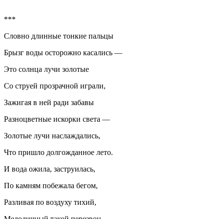
***
Словно длинные тонкие пальцы
Брызг воды осторожно касались­­ —
Это солнца лучи золотые
Со струей прозрачной играли,
Зажигая в ней ради забавы
Разноцветные искорки света —
Золотые лучи наслаждались,
Что пришло долгожданное лето.
И вода ожила, заструилась,
По камням побежала бегом,
Разливая по воздуху тихий,
Мелодичный такой перезвон.