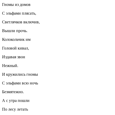
Гномы из домов
С эльфами плясать,
Светлячков включив,
Вышли прочь.
Колокольчик им
Головой кивал,
Издавая звон
Нежный.
И кружились гномы
С эльфами всю ночь
Безмятежно.
А с утра пошли
По лесу летать