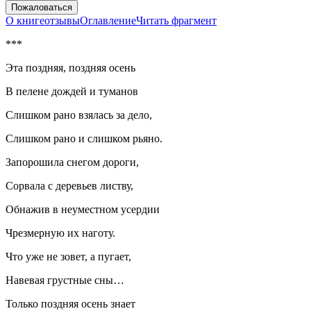
Пожаловаться
О книге
отзывы
Оглавление
Читать фрагмент
***
Эта поздняя, поздняя осень
В пелене дождей и туманов
Слишком рано взялась за дело,
Слишком рано и слишком рьяно.
За
порош
ила снегом дороги,
Сорвала с деревьев листву,
Обнажив в неуместном усердии
Чрезмерную их наготу.
Что уже не зовет, а пугает,
Навевая грустные сны…
Только поздняя осень знает