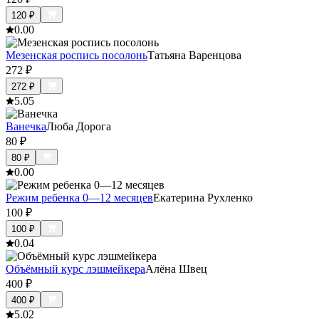
120
₽
0.0
0
Мезенская роспись посолонь
Татьяна Варенцова
272
₽
272
₽
5.0
5
Ванечка
Люба Дорога
80
₽
80
₽
0.0
0
Режим ребенка 0—12 месяцев
Екатерина Рухленко
100
₽
100
₽
0.0
4
Объёмный курс лэшмейкера
Алёна Швец
400
₽
400
₽
5.0
2