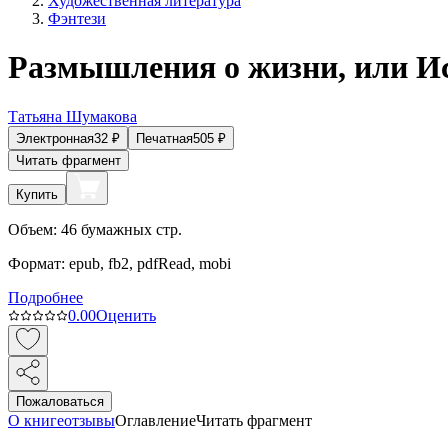
Художественная литература
Фэнтези
Размышления о жизни, или И
Татьяна Шумакова
Электронная
32
₽
Печатная
505
₽
Читать фрагмент
Купить
Объем:
46
бумажных стр.
Формат:
epub, fb2, pdfRead, mobi
Подробнее
0.0
0
Оценить
Пожаловаться
О книге
отзывы
Оглавление
Читать фрагмент