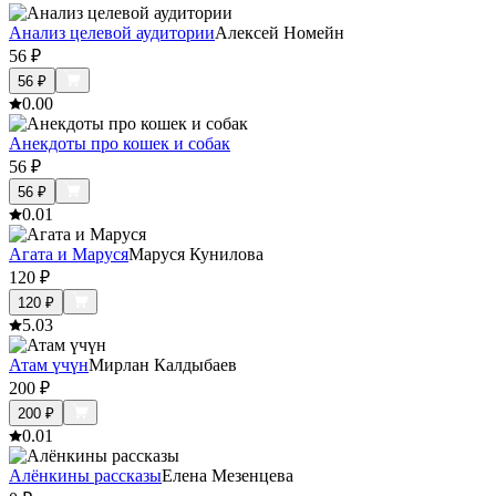
Анализ целевой аудитории
Алексей Номейн
56
₽
56
₽
0.0
0
Анекдоты про кошек и собак
56
₽
56
₽
0.0
1
Агата и Маруся
Маруся Кунилова
120
₽
120
₽
5.0
3
Атам үчүн
Мирлан Калдыбаев
200
₽
200
₽
0.0
1
Алёнкины рассказы
Елена Мезенцева