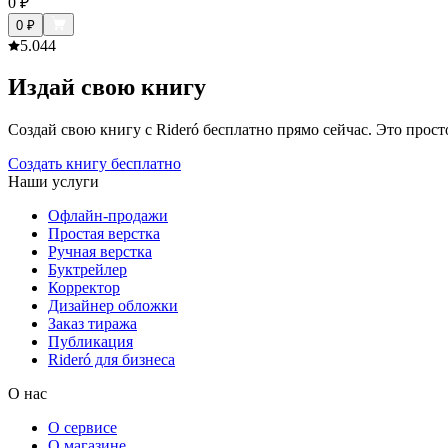
0
₽
0
₽
5.0
44
Издай свою книгу
Создай свою книгу с Rideró бесплатно прямо сейчас. Это просто,
Создать книгу бесплатно
Наши услуги
Офлайн-продажи
Простая верстка
Ручная верстка
Буктрейлер
Корректор
Дизайнер обложки
Заказ тиража
Публикация
Rideró для бизнеса
О нас
О сервисе
О магазине