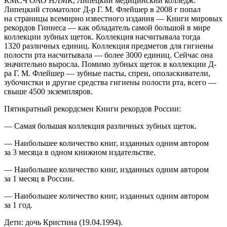
КМСЧ ОАО НЛМК, Липецкий медицинский колледж.
Липецкий стоматолог Д-р Г. М. Флейшер в 2008 г попал
на страницы всемирно известного издания — Книги мировых
рекордов Гиннеса — как обладатель самой большой в мире
коллекции зубных щеток. Коллекция насчитывала тогда
1320 различных единиц. Коллекция предметов для гигиены
полости рта насчитывала — более 3000 единиц. Сейчас она
значительно выросла. Помимо зубных щеток в коллекции Д-
ра Г. М. Флейшер — зубные пасты, спреи, ополаскиватели,
зубочистки и другие средства гигиены полости рта, всего —
свыше 4500 экземпляров.
Пятикратный рекордсмен Книги рекордов
Росси
и:
— Самая большая коллекция различных зубных щеток.
— Наибольшее количество книг, изданных одним автором
за 3 месяца в одном книжном издательстве.
—
Наибольшее количество книг, изданных одним автором
за 1 месяц в
Росси
и.
— Наибольшее количество книг, изданных одним автором
за 1 год
.
Дети: дочь Кристина (19.04.1994).