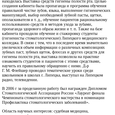
находилась Выставка средств гигиены полости рта. Целью
создания кабинета была пропаганда и программа обучения
правильной чистке зубов, языка, выполнение гигиенических
манипуляций, выбор необходимой зубной пасты, щетки,
ополаскивателя и т. д., обучение пациентов рациональному
использованию средств и методов ухода за зубами,
пропаганда здорового образа жизни и т. п. Также на базе
кабинета проходили обучение и стажировку студенты
(гигиенисты стоматологические) Липецкого медицинского
колледжа. В связи с тем, что в последнее время значительно
увеличился объем информации о различных композициях
зубных паст, зубных щеток, флоссах и других средств для
гигиены полости рта, выставка позволила на практике
ознакомить студентов и пациентов с этими средствами,
научить их правильному обращению с ними. Д-р
Г. М. Флейшер проводил тематические уроки среди
школьни
ков в школах г. Липецка, выступал на Липецком
радио, телевидении.
В 2006 г за проделанную работу был награжден Дипломом
Стоматологической Ассоциации
Росси
и «Лауреат финала
Чемпионата стоматологического мастерства в номинации
Профилактика стоматологических заболеваний».
Область научных интересов: судебная медицина,