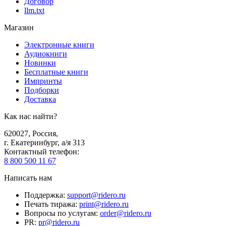
Договор
llm.txt
Магазин
Электронные книги
Аудиокниги
Новинки
Бесплатные книги
Импринты
Подборки
Доставка
Как нас найти?
620027
,
Россия
,
г. Екатеринбург, а/я 313
Контактный телефон
:
8 800 500 11 67
Написать нам
Поддержка
:
support@ridero.ru
Печать тиража
:
print@ridero.ru
Вопросы по услугам
:
order@ridero.ru
PR
:
pr@ridero.ru