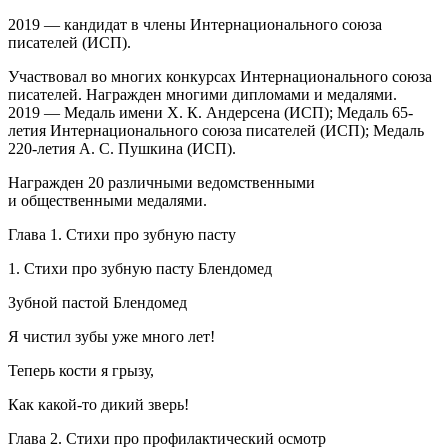
2019 — кандидат в
член
ы Интер
нацио
нального союза
писателей (ИСП).
Участвовал во многих конкурсах Интер
нацио
нального союза
писателей. Награжден многими дипломами и медалями.
2019 — Медаль имени Х. К. Андерсена (ИСП); Медаль 65-
летия Интер
нацио
нального союза писателей (ИСП); Медаль
220-летия А. С. Пушкина (ИСП).
Награжден 20 различными ведомственными
и общественными медалями.
Глава 1. Стихи про зубную пасту
1. Стихи про зубную пасту Блендомед
Зубной пастой Блендомед
Я чистил зубы уже много лет!
Теперь кости я грызу,
Как какой-то дикий зверь!
Глава 2. Стихи про профилактический осмотр