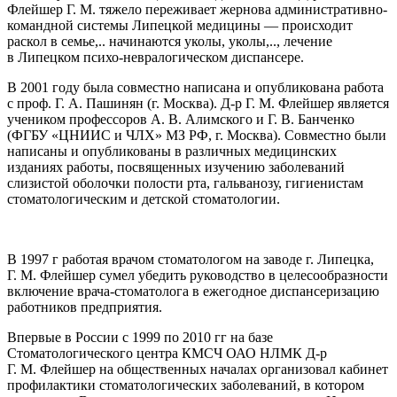
Флейшер Г. М. тяжело переживает жернова административно-
командной системы Липецкой медицины — происходит
раскол в семье,.. начинаются уколы, уколы,.., лечение
в Липецком психо-невралогическом диспансере.
В 2001 году была совместно написана и опубликована работа
с проф. Г. А. Пашинян (г. Москва). Д-р Г. М. Флейшер является
учеником профессоров А. В. Алимского и Г. В. Банченко
(ФГБУ «ЦНИИС и ЧЛХ» МЗ РФ, г. Москва). Совместно были
написаны и опубликованы в различных медицинских
изданиях работы, посвященных изучению заболеваний
слизистой оболочки полости рта, гальванозу, гигиенистам
стоматологическим и детской стоматологии.
В 1997 г работая врачом стоматологом на заводе г. Липецка,
Г. М. Флейшер сумел убедить руководство в целесообразности
включение врача-стоматолога в ежегодное диспансеризацию
работников предприятия.
Впервые в
Росси
и с 1999 по 2010 гг на базе
Стоматологического центра КМСЧ ОАО НЛМК Д-р
Г. М. Флейшер на общественных началах организовал кабинет
профилактики стоматологических заболеваний, в котором