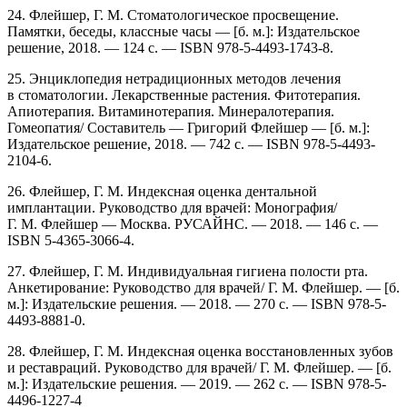
24. Флейшер, Г. М. Стоматологическое просвещение.
Памятки, беседы, классные часы — [б. м.]: Издательское
решение, 2018. — 124 c. — ISBN 978-5-4493-1743-8.
25. Энциклопедия нетрадиционных методов лечения
в стоматологии. Лекарственные растения. Фитотерапия.
Апиотерапия. Витаминотерапия. Минералотерапия.
Гомеопатия/ Составитель — Григорий Флейшер — [б. м.]:
Издательское решение, 2018. — 742 c. — ISBN 978-5-4493-
2104-6.
26. Флейшер, Г. М. Индексная оценка дентальной
имплантации. Руководство для врачей: Монография/
Г. М. Флейшер — Москва. РУСАЙНС. — 2018. — 146 c. —
ISBN 5-4365-3066-4.
27. Флейшер, Г. М. Индивидуальная гигиена полости рта.
Анкетирование: Руководство для врачей/ Г. М. Флейшер. — [б.
м.]: Издательские решения. — 2018. — 270 с. — ISBN 978-5-
4493-8881-0.
28. Флейшер, Г. М. Индексная оценка восстановленных зубов
и реставраций. Руководство для врачей/ Г. М. Флейшер. — [б.
м.]: Издательские решения. — 2019. — 262 с. — ISBN 978-5-
4496-1227-4