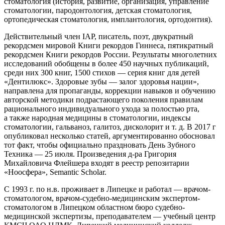
стоматология (история, развитие, организация, управление
стоматологии, пародонтология, детская стоматология,
ортопедическая стоматология, имплантология, ортодонтия).
Действительный
член
IAP, писатель, поэт, двукратный
рекордсмен мировой Книги рекордов Гиннеса, пятикратный
рекордсмен Книги рекордов
Росси
и. Результаты многолетних
исследований обобщены в более 450 научных публикаций,
среди них 300 книг, 1500 стихов — серия книг для детей
«Дентилюкс». Здоровые зубы — залог здоровья нации»,
направлена для пропаганды, коррекции навыков и обучению
авторской методики подрастающего поколения правилам
рационального индивидуального ухода за полостью рта,
а также народная медицины в стоматологии, индексы
стоматологии, гальваноз, галитоз, дисколорит и т. д. В 2017 г
опубликовал несколько статей, аргументированно обосновал
тот факт, чтобы официально праздновать День Зубного
Техника — 25 июля. Произведения д-ра Григория
Михайловича Флейшера входят в реестр репозитарии
«Ноосфера», Semantic Scholar.
С 1993 г. по н.в. проживает в Липецке и работал — врачом-
стоматологом, врачом-судебно-медицинским экспертом-
стоматологом в Липецком областном бюро судебно-
медицинской экспертизы, преподавателем — учебный центр