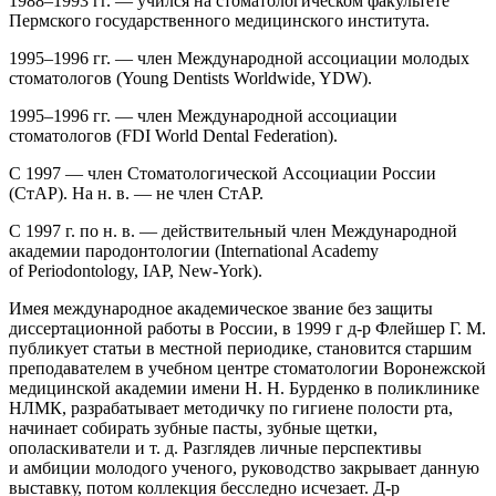
1988–1993 гг. — учился на стоматологическом факультете
Пермского государственного медицинского института.
1995–1996 гг. —
член
Международной ассоциации молодых
стоматологов (Young Dentists Worldwide, YDW).
1995–1996 гг. —
член
Международной ассоциации
стоматологов (FDI World Dental Federation).
С 1997 —
член
Стоматологической Ассоциации
Росси
и
(СтАР). На н. в. — не
член
СтАР.
С 1997 г. по н. в. — действительный
член
Международной
академии пародонтологии (International Academy
of Periodontology, IAP, New-York).
Имея международное академическое звание без защиты
диссертационной работы в
Росси
и, в 1999 г д-р Флейшер Г. М.
публикует статьи в местной периодике, становится старшим
преподавателем в учебном центре стоматологии Воронежской
медицинской академии имени Н. Н. Бурденко в поликлинике
НЛМК, разрабатывает методичку по гигиене полости рта,
начинает собирать зубные пасты, зубные щетки,
ополаскиватели и т. д. Разглядев личные перспективы
и амбиции молодого ученого, руководство закрывает данную
выставку, потом коллекция бесследно исчезает. Д-р