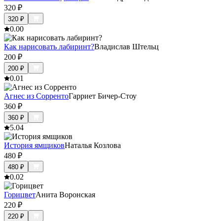
320
₽
320
₽
0.0
0
Как нарисовать лабиринт?
Владислав Штельц
200
₽
200
₽
0.0
1
Агнес из Сорренто
Гарриет Бичер-Стоу
360
₽
360
₽
5.0
4
История ямщиков
Наталья Козлова
480
₽
480
₽
0.0
2
Горицвет
Анита Воронская
220
₽
220
₽