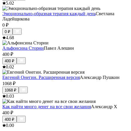
5.0
2
Эмоционально-образная терапия каждый день
Светлана
Ладейщикова
0
₽
0
₽
4.6
8
Альфонсина Сторни
Павел Алешин
400
₽
400
₽
0.0
2
Евгений Онегин. Расширенная версия
Александр Пушкин
1068
₽
1068
₽
0.0
3
Как найти много денег на все свои желания
Александр Х
400
₽
400
₽
0.0
0