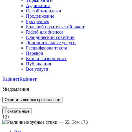
Тираж книги
Аудиокнига
Офлайн-продажи
Продвижение
Буктрейлер
Большой издательский пакет
Rideró для бизнеса
Юридический советник
Дополнительные услуги
Расшифровка текста
Перевод
Книги в аэропортах
Публикация
Все услуги
Кабинет
Кабинет
Уведомления
Отметить все как прочитанные
Показать ещё
12
+