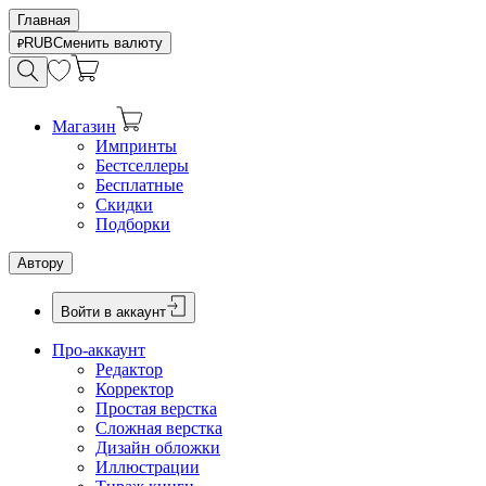
Главная
RUB
Сменить валюту
Магазин
Импринты
Бестселлеры
Бесплатные
Скидки
Подборки
Автору
Войти в аккаунт
Про-аккаунт
Редактор
Корректор
Простая верстка
Сложная верстка
Дизайн обложки
Иллюстрации