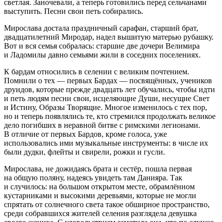
светлая. Заночевали, а теперь готовились перед сельчанами
выступить. Песни свои петь собирались.
Мирослава достала праздничный сарафан, старший брат,
двадцат
илетн
ий Миродар, надел вышитую матерью рубашку.
Вот и вся семья собралась: старшие две дочери Велимира
и Ладомилы давно семьями жили в соседних поселениях.
К бардам относились в селении с великим почтением.
Помнили о тех — первых Бардах — посвящённых, учеников
друидов, которые прежде двадцать лет обучались, чтобы идти
и петь людям песни свои, исцеляющие Души, несущие Свет
и Истину, Образы Творящие. Многое изменилось с тех пор,
но и теперь появлялись те, кто стремился продолжать великое
дело погибших в неравной битве с римскими легионами.
В отличие от первых Бардов, кроме голоса, уже
использовались ими музыкальные инструменты: в числе их
были дудки, флейты и свирели, рожки и гусли.
Мирослава, не дожидаясь брата и сестёр, пошла первая
на общую поляну, надеясь увидеть там Данияра. Так
и случилось: на большом открытом месте, обрамлённом
кустарниками и высокими деревьями, которые не могли
спрятать от солнечного света такое обширное пространство,
среди собравшихся жителей селения разглядела девушка