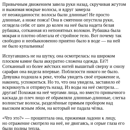
Привычным движением завела руки назад, скручивая жгутом
и выжимая мокрые волосы, и вдруг замерла
от неожиданности: волосы были длинные! Не просто
длинные, а ниже пояса! Она в смятении опустила руки,
оглядела себя: от шеи до колен на неё была надета белая
рубашка, сотканная из непонятных волокон. Рубашка была
мокрая и плотно облегала её стройное тело. Вот почему так
свободно и необыкновенно приятно было в воде — на ней
не было купальника!
Испугавшись не на шутку, она осмотрелась: на широком
плоском камне была аккуратно сложена одежда. Её?!
Сотканный из более жёстких нитей вышитый сверху и снизу
сарафан она видела впервые. Поблизости никого не было.
Девушка подошла к реке, чтобы увидеть своё отражение и,
наконец, успокоиться. Но то, что она увидела, заставило её
вскрикнуть и отпрянуть назад. Из воды на неё смотрела…
другая! Похожая на неё чертами лица, но вместо привычного
каскада до плеч лицо её обрамляли длинные-длинные, слегка
волнистые волосы, разделённые прямым пробором над
высоким ясным лбом, на который не падала чёлка.
«Что это?» — прошептала она, прижимая ладони к лицу,
но отражение смотрело на неё, не двигаясь, и серые глаза его
были полны тепла.