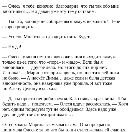
— Олесь, я тебе, конечно, благодарна, что ты так обо мне
заботишься… Но давай уже эту тему оставим.
— Ты что, вообще не собираешься замуж выходить?! Тебе
скоро тридцать.
— Успею. Мне только двадцать пять. Будет.
— Ну да!
— Олесь, у меня нет никакого желания выходить замуж
только из-за того, что «пора» и «надо». Если бы я
влюбилась — другое дело. Но этого до сих пор нет.
И точка! — Марина отворила дверь, но посетителей пока
не было. — А насчёт Димы… даже если и была детская
влюблённость, она наверняка уже прошла. Я вот тоже
по Алену Делону вздыхала.
— Да ты просто непробиваемая. Как спящая красавица. Тебя
будить надо… поцелуем, — Олеся вдруг рассмеялась. — Хотя
нет, одним поцелуем тут не обойдёшься. Здесь надо уже
другие действия предпринимать…
От её хохота Марина засмеялась сама. Она прекрасно
понимала Олесю: та во что бы то ни стало желала ей счастья.