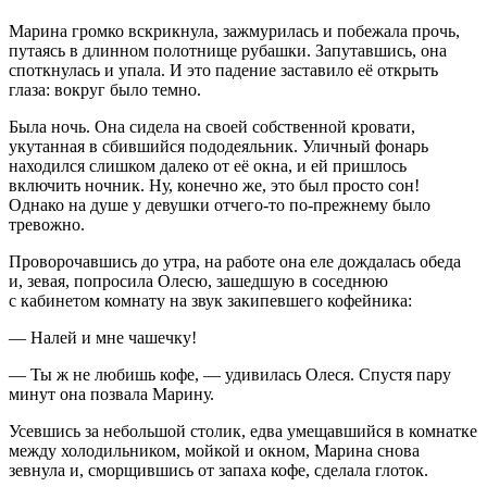
Марина громко вскрикнула, зажмурилась и побежала прочь,
путаясь в длинном полотнище рубашки. Запутавшись, она
споткнулась и упала. И это падение заставило её открыть
глаза: вокруг было темно.
Была ночь. Она сидела на своей собственной кровати,
укутанная в сбившийся пододеяльник. Уличный фонарь
находился слишком далеко от её окна, и ей пришлось
включить ночник. Ну, конечно же, это был просто сон!
Однако на душе у девушки отчего-то по-прежнему было
тревожно.
Проворочавшись до утра, на работе она еле дождалась обеда
и, зевая, попросила Олесю, зашедшую в соседнюю
с кабинетом комнату на звук закипевшего кофейника:
— Налей и мне чашечку!
— Ты ж не любишь кофе, — удивилась Олеся. Спустя пару
минут она позвала Марину.
Усевшись за небольшой столик, едва умещавшийся в комнатке
между холодильником, мойкой и окном, Марина снова
зевнула и, сморщившись от запаха кофе, сделала глоток.