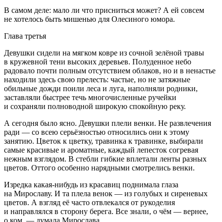
В самом деле: мало ли что присниться может? А ей совсем
не хотелось быть мишенью для Олесиного юмора.
Глава третья
Девушки сидели на мягком ковре из сочной зелёной травы
в кружевной тени высоких деревьев. Полуденное небо
радовало почти полным отсутствием облаков, но и в ненастье
находили здесь свою прелесть: частые, но не затяжные
обильные дожди поили леса и луга, наполняли родники,
заставляли быстрее течь многочисленные ручейки
и сохраняли полноводной широкую спокойную реку.
А сегодня было ясно. Девушки плели венки. Не развлечения
ради — со всею серьёзностью относились они к этому
занятию. Цветок к цветку, травинка к травинке, выбирали
самые красивые и ароматные, каждый лепесток согревая
нежным взглядом. В стебли гибкие вплетали ленты разных
цветов. Оттого особенно нарядными смотрелись венки.
Изредка какая-нибудь из красавиц поднимала глаза
на Мирославу. И та плела венок — из голубых и сиреневых
цветов. А взгляд её часто отвлекался от рукоделия
и направлялся в сторону берега. Все знали, о чём — вернее,
о ком, — думала Мирослава.