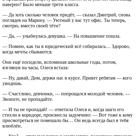
наверно? Было меньше трети класса.
— Да хоть сколько человек придёт, — сказал Дмитрий, снова
поглядев на Марину. — Уютный у вас тут офис. Ты теперь,
смотрю, вместо своей тёти?
— Да, — улыбнулась девушка. — На повышение пошла.
— Помню, как ты в юридический всё собиралась… Здорово,
когда мечты сбываются.
Они ещё посидели, вспоминая школьные годы, потом,
взглянув на часы, Олеся встала:
— Ну, давай, Дим, держи нас в курсе. Привет ребятам — кого
увидишь.
— Счастливо, девчонки, — попрощался молодой человек. —
Звоните, не пропадайте.
— И ты не пропадай! — ответила Олеся и, когда шаги его
стихли в коридоре, произнесла задумчиво: — Вот тоже к кому
присмотреться не помешало бы… Он ведь всегда был в тебя
влюблён.