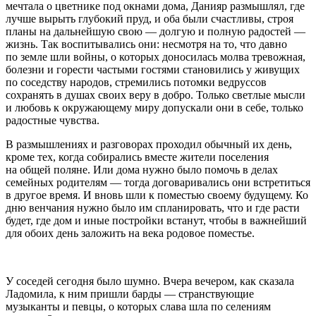
мечтала о цветнике под окнами дома, Данияр размышлял, где
лучше вырыть глубокий пруд, и оба были счастливы, строя
планы на дальнейшую свою — долгую и полную радостей —
жизнь. Так воспитывались они: несмотря на то, что давно
по земле шли войны, о которых доносилась молва тревожная,
болезни и горести частыми гостями становились у живущих
по соседству народов, стремились потомки ведруссов
сохранять в душах своих веру в добро. Только светлые мысли
и любовь к окружающему миру допускали они в себе, только
радостные чувства.
В размышлениях и разговорах проходил обычный их день,
кроме тех, когда собирались вместе жители поселения
на общей поляне. Или дома нужно было помочь в делах
семейных родителям — тогда договаривались они встретиться
в другое время. И вновь шли к поместью своему будущему. Ко
дню венчания нужно было им спланировать, что и где расти
будет, где дом и иные постройки встанут, чтобы в важнейший
для обоих день заложить на века родовое поместье.
У соседей сегодня было шумно. Вчера вечером, как сказала
Ладомила, к ним пришли барды — странствующие
музыканты и певцы, о которых слава шла по селениям