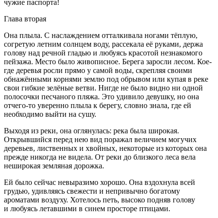
чужие паспорта!
Глава вторая
Она плыла. С наслаждением отталкивала ногами тёплую,
согретую летним солнцем воду, рассекала её руками, держа
голову над речной гладью и любуясь красотой незнакомого
пейзажа. Место было живописное. Берега заросли лесом. Кое-
где деревья росли прямо у самой воды, скрепляя своими
обнажёнными корнями землю под обрывом или купая в реке
свои гибкие зелёные ветви. Нигде не было видно ни одной
полосочки песчаного пляжа. Это удивило девушку, но она
отчего-то уверенно плыла к берегу, словно знала, где ей
необходимо выйти на сушу.
Выходя из реки, она оглянулась: река была широкая.
Открывшийся перед нею вид поражал величием могучих
деревьев, лиственных и хвойных, некоторые из которых она
прежде никогда не видела. От реки до близкого леса вела
неширокая земляная дорожка.
Ей было сейчас невыразимо хорошо. Она вздохнула всей
грудью, удивляясь свежести и непривычно богатому
ароматами воздуху. Хотелось петь, высоко подняв голову
и любуясь летавшими в синем просторе птицами.