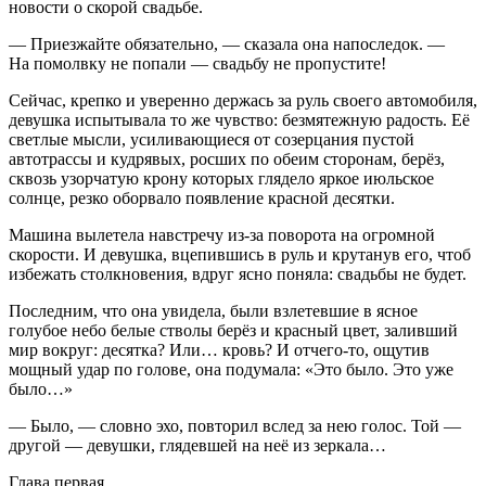
новости о скорой свадьбе.
— Приезжайте обязательно, — сказала она напоследок. —
На помолвку не попали — свадьбу не пропустите!
Сейчас, крепко и уверенно держась за руль своего автомобиля,
девушка испытывала то же чувство: безмятежную радость. Её
светлые мысли, усиливающиеся от созерцания пустой
автотрассы и кудрявых, росших по обеим сторонам, берёз,
сквозь узорчатую крону которых глядело яркое июльское
солнце, резко оборвало появление красной десятки.
Машина вылетела навстречу из-за поворота на огромной
скорости. И девушка, вцепившись в руль и крутанув его, чтоб
избежать столкновения, вдруг ясно поняла: свадьбы не будет.
Последним, что она увидела, были взлетевшие в ясное
голубое небо белые стволы берёз и красный цвет, заливший
мир вокруг: десятка? Или… кровь? И отчего-то, ощутив
мощный удар по голове, она подумала: «Это было. Это уже
было…»
— Было, — словно эхо, повторил вслед за нею голос. Той —
другой — девушки, глядевшей на неё из зеркала…
Глава первая