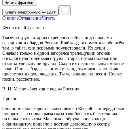
Читать фрагмент
Купить
электронную — 120 ₽
О книге
Оглавление
Читать
Бесплатный фрагмент
Тысячи струн гитарных трепещут сейчас под пальцами
сегодняшних бардов
Росси
и. Ещё когда я помечтала обо всём
там, в тайге, они первыми почувствовали. Их души…
Сначала только в одной загорелся трепещущий огонёк
и вздрогнула тоненькая струна гитары, потом подхватили,
откликнулись души других. Скоро их песни услышат многие
люди. Они — барды — помогут увидеть новую зарю. Зарю
просветления душ людских. Ты услышишь их песни. Новые
песни, рассветные.
В. Н. Мегре «Звенящие кедры
Росси
и»
Пролог
Она понизила скорость своего белого Renault — впереди был
поворот — и снова краем глаза залюбовалась блестевшим
на пальце колечком. Маленькое обручальное кольцо
с бриллиантом привело в восторг двоюродную сестру,