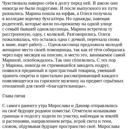
Чувствовала наверно себя в долгу перед ней. В школе они
никогда не были подругами. И после выпускного их пути
разошлись. Марина пошла на юрфак, а Олеся получила
в колледже корочку бухгалтера. Но однажды, навещая
родителей, которые жили по-прежнему на одной улице
с семьёй бывшей одноклассницы, Марина встретила ту
расстроенную, одну, с коляской. Разговорились. Олеся
пожаловалась, что осталась одна с дочкой, переехала снова
к маме, ищет работу… Одноклассница предложила молодой
женщине место своей помощницы, так как её тётя собиралась
через пару месяцев на пенсию, и место это, занимаемое самой
Мариной, освобождалось. Так они сблизились. С тех пор
у Марины, никогда не стремившейся заводить подруг,
появился преданный и пристрастный товарищ, умевший
хранить секреты и пристально рассматривающий каждого
появляющегося на горизонте мужчину на предмет серьёзных
отношений для своей «благодетельницы».
Глава пятая
С самого раннего утра Мирослава и Данияр отправлялись
на своё будущее родовое поместье. Отметили колышками
границы и подолгу ходили по участку, наблюдая за землёй
и растениями, направлением ветра, игрой света и тени,
словом, обдумывая будущее пространство своё. Мирослава