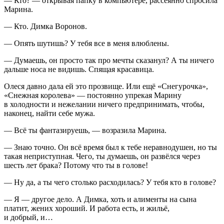
— Кто? — открывая папку в компьютере, рассеянно спросила
Марина.
— Кто. Димка Воронов.
— Опять шутишь? У тебя все в меня влюблены.
— Думаешь, он просто так про мечты сказанул? А ты ничего
дальше носа не видишь. Спящая красавица.
Олеся давно дала ей это прозвище. Или ещё «Снегурочка»,
«Снежная королева» — постоянно упрекая Марину
в холодности и нежелании ничего предпринимать, чтобы,
наконец, найти себе мужа.
— Всё ты фантазируешь, — возразила Марина.
— Знаю точно. Он всё время был к тебе неравнодушен, но ты
такая неприступная. Чего, ты думаешь, он развёлся через
шесть лет брака? Потому что ты в голове!
— Ну да, а ты чего столько расходилась? У тебя кто в голове?
— Я — другое дело. А Димка, хоть и алименты на сына
платит, жених хороший. И работа есть, и жильё,
и добрый, и…