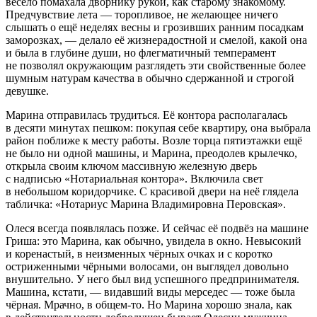
весело помахала дворнику рукой, как старому знакомому.
Предчувствие лета — торопливое, не желающее ничего
слышать о ещё неделях весны и грозивших ранним посадкам
заморозках, — делало её жизнерадостной и смелой, какой она
и была в глубине души, но флегматичный темперамент
не позволял окружающим разглядеть эти свойственные более
шумным натурам качества в обычно сдержанной и строгой
девушке.
Марина отправилась трудиться. Её контора располагалась
в десяти минутах пешком: покупая себе квартиру, она выбрала
район поближе к месту работы. Возле торца пятиэтажки ещё
не было ни одной машины, и Марина, преодолев крылечко,
открыла своим ключом массивную железную дверь
с надписью «Нотариальная контора». Включила свет
в небольшом коридорчике. С красивой двери на неё глядела
табличка: «Нотариус Марина Владимировна Перовская».
Олеся всегда появлялась позже. И сейчас её подвёз на машине
Гриша: это Марина, как обычно, увидела в окно. Невысокий
и коренастый, в неизменных чёрных очках и с коротко
остриженными чёрными волосами, он выглядел довольно
внушительно. У него был вид успешного предпринимателя.
Машина, кстати, — видавший виды мерседес — тоже была
чёрная. Мрачно, в общем-то. Но Марина хорошо знала, как