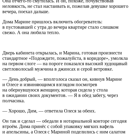
Она отчего-то смутилась. И он, похоже, почувствовав
неловкость, не стал настаивать и, пожелав девушке хорошего
вечера, поехал дальше.
Дома Марине пришлось включить обогреватель:
в пустовавшей с утра до вечера квартире стало слишком
свежо. А она любила тепло.
Дверь кабинета открылась, и Марина, готовая произнести
стандартное «Подождите, пожалуйста, в коридоре», умолкла
на первом слоге — на пороге показался высокий худощавый
светловолосый мужчина в джинсах и серой ветровке.
— День добрый, — вполголоса сказал он, кивнув Марине
и Олесе и извиняющимся взглядом посмотрев
на обернувшуюся женщину, которая сидела у стола
в ожидании своих документов. — Я в обед забегу, через
полчасика.
— Хорошо, Дим, — ответила Олеся за обеих.
Он так и сделал — обедали в нотариальной конторе сегодня
втроём. Дима принёс с собой упаковку мягких вафель
и апельсины, а Олеся с Мариной поделились с ним салатом