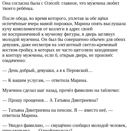
Она согласна была с Олесей: главное, что мужчина любит
твоего ребёнка.
После обеда, во время которого, уплетая за обе щёки
испечённые вчера мамой пирожки, Марина опять выслушала
кучу комплиментов от коллеги в адрес своей
не восприимчивой к мучному фигуры, в дверь заглянул
молодой мужчина. Он был бы совершенно обычен для обеих
девушек, даже несмотря на элегантный светло-кремовый
костюм-тройку, в которых не часто щеголяли заходившие
в контору мужчины, если б, открыв дверь, не произнёс
озадаченно:
— День добрый, девушки, а я к Перовской…
— К вашим услугам, — ответила Марина.
Мужчина сделал шаг назад, прочёл фамилию на табличке:
— Прошу прощения… А Татьяна Дмитриевна?
— Татьяна Дмитриевна на пенсии. Я — вместо неё, —
ответила Марина.
— Увидел фамилию, — смущённо сообщил молодой человек,
присаживаясь. — Однофамильцы?