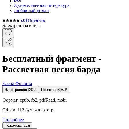
Все
Художественная литература
Любовный роман
5.0
1
Оценить
Электронная книга
Бесплатный фрагмент -
Рассветная песня барда
Елена Фошина
Электронная
120
₽
Печатная
605
₽
Формат:
epub, fb2, pdfRead, mobi
Объем:
112
бумажных стр.
Подробнее
Пожаловаться