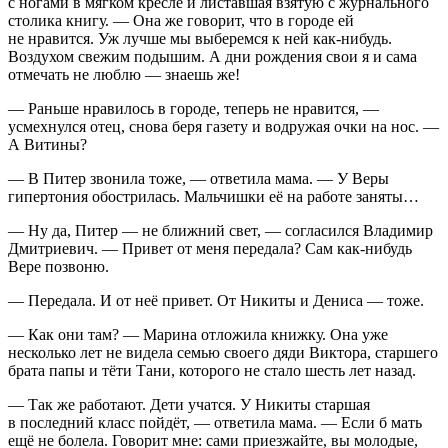
с ногами в мягком кресле и листавшая взятую с журнального
столика книгу. — Она же говорит, что в городе ей
не нравится. Уж лучше мы выберемся к ней как-нибудь.
Воздухом свежим подышим. А дни рождения свои я и сама
отмечать не люблю — знаешь же!
— Раньше нравилось в городе, теперь не нравится, —
усмехнулся отец, снова беря газету и водружая очки на нос. —
А Витины?
— В Питер звонила тоже, — ответила мама. — У Веры
гипертония обострилась. Мальчишки её на работе заняты…
— Ну да, Питер — не ближний свет, — согласился Владимир
Дмитриевич. — Привет от меня передала? Сам как-нибудь
Вере позвоню.
— Передала. И от неё привет. От Никиты и Дениса — тоже.
— Как они там? — Марина отложила книжку. Она уже
несколько лет не видела семью своего дяди Виктора, старшего
брата папы и тёти Тани, которого не стало шесть лет назад.
— Так же работают. Дети учатся. У Никиты старшая
в последний класс пойдёт, — ответила мама. — Если б мать
ещё не болела. Говорит мне: сами приезжайте, вы молодые,