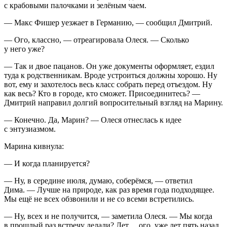
с крабовыми палочками и зелёным чаем.
— Макс Фишер уезжает в Германию, — сообщил Дмитрий.
— Ого, классно, — отреагировала Олеся. — Сколько
у него уже?
— Так и двое пацанов. Он уже документы оформляет, ездил
туда к родственникам. Вроде устроиться должны хорошо. Ну
вот, ему и захотелось весь класс собрать перед отъездом. Ну
как весь? Кто в городе, кто сможет. Присоединитесь? —
Дмитрий направил долгий вопросительный взгляд на Марину.
— Конечно. Да, Марин? — Олеся отнеслась к идее
с энтузиазмом.
Марина кивнула:
— И когда планируется?
— Ну, в середине июля, думаю, соберёмся, — ответил
Дима. — Лучше на природе, как раз время года подходящее.
Мы ещё не всех обзвонили и не со всеми встретились.
— Ну, всех и не получится, — заметила Олеся. — Мы когда
в прошлый раз встречу делали? Лет… ого, уже лет пять назад