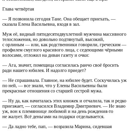
Глава четвёртая
— Я позвонила сегодня Тане. Она обещает приехать, —
сказала Елена Васильевна, входя в зал.
Муж её, видный пятидесятидву
хлетн
ий мужчина массивного
телосложения, но довольно подтянутый, высокий,
с орлиным — или, как родственники говорили, греческим —
профилем смуглого красивого лица, с седеющими чёрными
волосами, отложил на диван газету и очки:
— Ага, значит, помещица согласилась ранчо своё бросить
ради нашего юбилея. И надолго приедет?
— Не спрашивала. Главное, на юбилее будет. Соскучилась уж
по ней, — все знали, что у Елены Васильевны были
прекрасные отношения со старшей сестрой мужа.
— Ну да, как начиталась этих книжек и отчалила, так и редко
приезжает, — согласился Владимир Дмитриевич. — Не знаю
уж, вон к племяннице любимой и на день рождения-то
не жалует. Всё деньгами на подарки отделывается.
— Да ладно тебе, пап, — возразила Марина, сидевшая