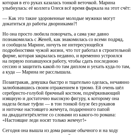
которая в его руках казалась тонкой веточкой. Марина
улыбнулась: её коллега Олеся всё время фыркала на этот счёт:
— Как это такие здоровенные молодые мужики могут
докатиться до работы дворниками?!
Но она просто любила поворчать, а сама уже давно
познакомилась с Женей, как знакомилась со всеми подряд,
и сообщила Марине, ничуть не интересующейся
подробностями чужой жизни, что тот работал в строительной
фирме, которая закрылась недавно, и временно устроился
на первую попавшуюся работу, чтобы сдать последнюю
сессию и защитить какой-то там диплом и уехать куда-то там,
а куда — Марина не расслышала.
Позавтракав, девушка быстро и тщательно оделась, нечаянно
залюбовавшись своим отражением в трюмо. Ей очень шёл
серебристо-голубой брючный костюм, подчёркивающий
изящную и достаточно высокую фигуру, к которому она
надела белые туфли — в тон тонкой блузе без рукавов
и ниточке настоящего жемчуга, подаренного папой
на двадцатитрёхлетие со словами из какого-то романа:
«Настоящие леди носят только жемчуг!»
Сегодня она вышла из дома раньше обычного и на ходу