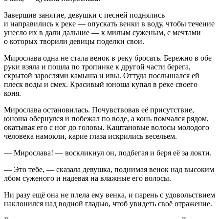
Завершив занятие, девушки с песней поднялись
и направились к реке — опускать венки в воду, чтобы течение
унесло их в дали дальние — к милым суженым, с мечтами
о которых творили девицы поделки свои.
Мирослава одна не стала венок в реку бросать. Бережно в обе
руки взяла и пошла по тропинке к другой части берега,
скрытой зарослями камыша и ивы. Оттуда послышался ей
плеск воды и смех. Красивый юноша купал в реке своего
коня.
Мирослава остановилась. Почувствовав её присутствие,
юноша обернулся и побежал по воде, а конь помчался рядом,
окатывая его с ног до головы. Каштановые волосы молодого
человека намокли, карие глаза искрились весельем.
— Мирослава! — воскликнул он, подбегая и беря её за локти.
— Это тебе, — сказала девушка, поднимая венок над высоким
лбом суженого и надевая на влажные его волосы.
Ни разу ещё она не плела ему венка, и парень с удовольствием
наклонился над водной гладью, чтоб увидеть своё отражение.