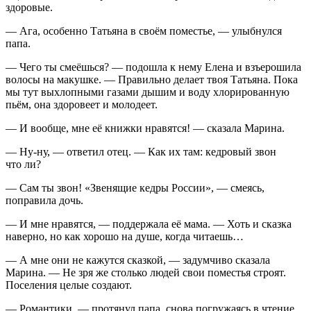
здоровые.
— Ага, особенно Татьяна в своём поместье, — улыбнулся
папа.
— Чего ты смеёшься? — подошла к нему Елена и взъерошила
волосы на макушке. — Правильно делает твоя Татьяна. Пока
мы тут выхлопными газами дышим и воду хлорированную
пьём, она здоровеет и молодеет.
— И вообще, мне её книжки нравятся! — сказала Марина.
— Ну-ну, — ответил отец. — Как их там: кедровый звон
что ли?
— Сам ты звон! «Звенящие кедры
Росси
и», — смеясь,
поправила дочь.
— И мне нравятся, — поддержала её мама. — Хоть и сказка
наверно, но как хорошо на душе, когда читаешь…
— А мне они не кажутся сказкой, — задумчиво сказала
Марина. — Не зря же столько людей свои поместья строят.
Поселения целые создают.
— Романтики, — протянул папа, снова погружаясь в чтение