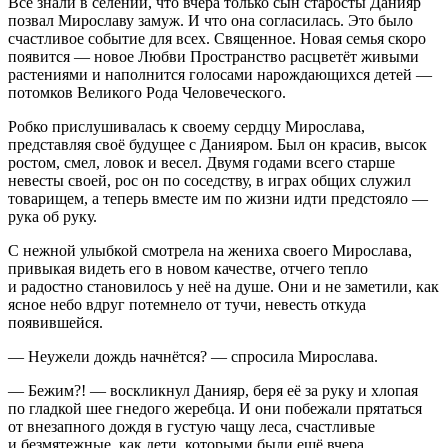
Все знали в селении, что вчера только сын старосты Данияр
позвал Мирославу замуж. И что она согласилась. Это было
счастливое событие для всех. Священное. Новая семья скоро
появится — новое Любви Пространство расцветёт живыми
растениями и наполнится голосами нарождающихся детей —
потомков Великого Рода Человеческого.
Робко прислушивалась к своему сердцу Мирослава,
представляя своё будущее с Данияром. Был он красив, высок
ростом, смел, ловок и весел. Двумя годами всего старше
невесты своей, рос он по соседству, в играх общих служил
товарищем, а теперь вместе им по жизни идти предстояло —
рука об руку.
С нежной улыбкой смотрела на жениха своего Мирослава,
привыкая видеть его в новом качестве, отчего тепло
и радостно становилось у неё на душе. Они и не заметили, как
ясное небо вдруг потемнело от тучи, невесть откуда
появившейся.
— Неужели дождь начнётся? — спросила Мирослава.
— Бежим?! — воскликнул Данияр, беря её за руку и хлопая
по гладкой шее гнедого жеребца. И они побежали прятаться
от внезапного дождя в густую чащу леса, счастливые
и безмятежные, как дети, которыми были ещё вчера.