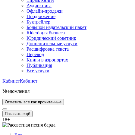
Тираж книги
Аудиокнига
Офлайн-продажи
Продвижение
Буктрейлер
Большой издательский пакет
Rideró для бизнеса
Юридический советник
Дополнительные услуги
Расшифровка текста
Перевод
Книги в аэропортах
Публикация
Все услуги
Кабинет
Кабинет
Уведомления
Отметить все как прочитанные
Показать ещё
18
+