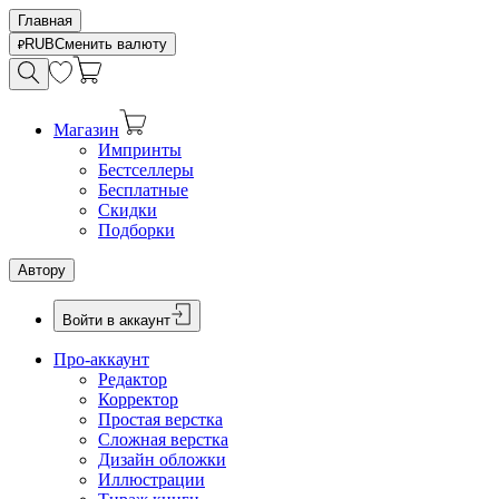
Главная
RUB
Сменить валюту
Магазин
Импринты
Бестселлеры
Бесплатные
Скидки
Подборки
Автору
Войти в аккаунт
Про-аккаунт
Редактор
Корректор
Простая верстка
Сложная верстка
Дизайн обложки
Иллюстрации