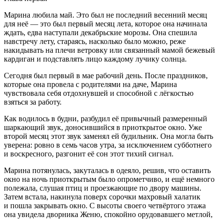
Марина любила май. Это был не последний весенний месяц
для неё — это был первый месяц лета, которое она начинала
ждать, едва наступали декабрьские морозы. Она спешила
навстречу лету, стараясь, насколько было можно, реже
накидывать на плечи ветровку или связанный мамой бежевый
кардиган и подставлять лицо каждому лучику солнца.
Сегодня был первый в мае рабочий день. После праздников,
которые она провела с родителями на даче, Марина
чувствовала себя отдохнувшей и способной с лёгкостью
взяться за работу.
Как водилось в будни, разбудил её привычный размеренный
шаркающий звук, доносившийся в приоткрытое окно. Уже
второй месяц этот звук заменял ей будильник. Она могла быть
уверена: ровно в семь часов утра, за исключением субботнего
и воскресного, разгонит её сон этот тихий сигнал.
Марина потянулась, закуталась в одеяло, решив, что оставить
окно на ночь приоткрытым было опрометчиво, и ещё немного
полежала, слушая птиц и проезжающие по двору машины.
Затем встала, накинула поверх сорочки махровый халатик
и пошла закрывать окно. С высоты своего четвёртого этажа
она увидела дворника Женю, спокойно орудовавшего метлой,