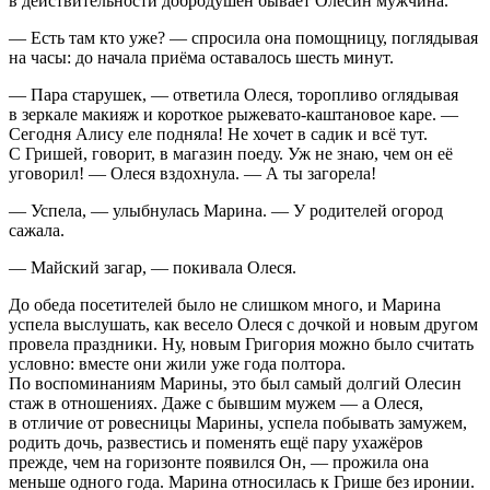
в действительности добродушен бывает Олесин мужчина.
— Есть там кто уже? — спросила она помощницу, поглядывая
на часы: до начала приёма оставалось шесть минут.
— Пара старушек, — ответила Олеся, торопливо оглядывая
в зеркале макияж и короткое рыжевато-каштановое каре. —
Сегодня Алису еле подняла! Не хочет в садик и всё тут.
С Гришей, говорит, в магазин поеду. Уж не знаю, чем он её
уговорил! — Олеся вздохнула. — А ты загорела!
— Успела, — улыбнулась Марина. — У родителей огород
сажала.
— Майский загар, — покивала Олеся.
До обеда посетителей было не слишком много, и Марина
успела выслушать, как весело Олеся с дочкой и новым другом
провела праздники. Ну, новым Григория можно было считать
условно: вместе они жили уже года полтора.
По воспоминаниям Марины, это был самый долгий Олесин
стаж в отношениях. Даже с бывшим мужем — а Олеся,
в отличие от ровесницы Марины, успела побывать замужем,
родить дочь, развестись и поменять ещё пару ухажёров
прежде, чем на горизонте появился Он, — прожила она
меньше одного года. Марина относилась к Грише без иронии.