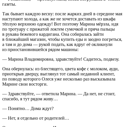
газеты.
Так бывает каждую весну: после жарких дней в середине мая
наступают холода, а как же не хочется доставать из шкафа
тёплую верхнюю одежду! Вот поэтому Марина мёрзла, идя
по тротуару с прижатой локтем сумочкой и пряча пальцы
в рукава бежевого кардигана. Она собиралась зайти
в ближайший магазин, чтобы купить еды и заодно погреться,
а там и до дома — рукой подать, как вдруг её окликнули
из приостановившейся рядом машины:
— Марина Владимировна, здравствуйте! Садитесь, подвезу.
Она обернулась: из блестящего, цвета кофе с молоком, ауди,
приоткрыв дверцу, выглянул тот самый недавний клиент,
по поводу которого Олеся уже несколько раз высказывала
Марине свои восторги.
— Здравствуйте, — ответила Марина. — Да нет, не стоит,
спасибо, я тут рядом живу…
— Понятно… Дома ждут?
— Нет, я отдельно от родителей…