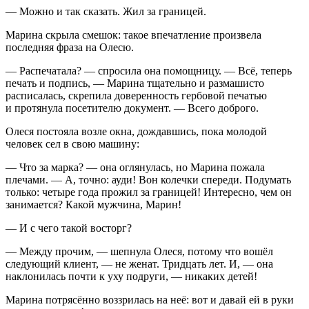
— Можно и так сказать. Жил за границей.
Марина скрыла смешок: такое впечатление произвела
последняя фраза на Олесю.
— Распечатала? — спросила она помощницу. — Всё, теперь
печать и подпись, — Марина тщательно и размашисто
расписалась, скрепила доверенность гербовой печатью
и протянула посетителю документ. — Всего доброго.
Олеся постояла возле окна, дождавшись, пока молодой
человек сел в свою машину:
— Что за марка? — она оглянулась, но Марина пожала
плечами. — А, точно: ауди! Вон колечки спереди. Подумать
только: четыре года прожил за границей! Интересно, чем он
занимается? Какой мужчина, Марин!
— И с чего такой восторг?
— Между прочим, — шепнула Олеся, потому что вошёл
следующий клиент, — не женат. Тридцать лет. И, — она
наклонилась почти к уху подруги, — никаких детей!
Марина потрясённо воззрилась на неё: вот и давай ей в руки