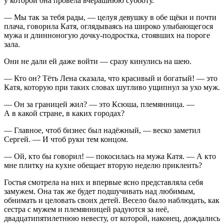
у которой она провела вчерашнюю субботу.
— Мы так за тебя рады, — целуя девушку в обе щёки и почти
плача, говорила Катя, оглядываясь на широко улыбающегося
мужа и длинноногую дочку-
подрост
ка, стоявших на пороге
зала.
Они не дали ей даже войти — сразу кинулись на шею.
— Кто он? Тёть Лена сказала, что красивый и богатый! — это
Катя, которую при таких словах шутливо ущипнул за ухо муж.
— Он за границей жил? — это Ксюша, племянница. —
А в какой стране, в каких городах?
— Главное, чтоб бизнес был надёжный, — веско заметил
Сергей. — И чтоб руки тем концом.
— Ой, кто бы говорил! — покосилась на мужа Катя. — А кто
мне плитку на кухне обещает вторую неделю приклеить?
Гостья смотрела на них и впервые ясно представляла себя
замужем. Она так же будет подшучивать над любимым,
обнимать и целовать своих детей. Весело было наблюдать, как
сестра с мужем и племянницей радуются за неё,
двадцатипят
илетн
юю невесту, от которой, наконец, дождались