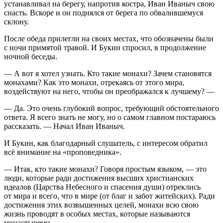
устанавливал на берегу, напротив костра, Иван Иваныч свою
снасть. Вскоре и он поднялся от берега по обвалившемуся
склону.
После обеда прилегли на своих местах, что обозначены были
с ночи примятой травой. И Букин спросил, в продолжение
ночной беседы.
— А вот я хотел узнать. Кто такие монахи? Зачем становятся
монахами? Как это монахи, отрекаясь от этого мира,
воздействуют на него, чтобы он преображался к лучшему? —
— Да. Это очень глубокий вопрос, требующий обстоятельного
ответа. Я всего знать не могу, но о самом главном постараюсь
рассказать. — Начал Иван Иваныч.
И Букин, как благодарный слушатель, с интересом обратил
всё внимание на «проповедника».
— Итак, кто такие монахи? Говоря простым языком, — это
люди, которые ради достижения высших христианских
идеалов (Царства Небесного и спасения души) отреклись
от мира и всего, что в мире (от благ и забот житейских). Ради
достижения этих возвышенных целей, монахи всю свою
жизнь проводят в особых местах, которые называются
монастырями.