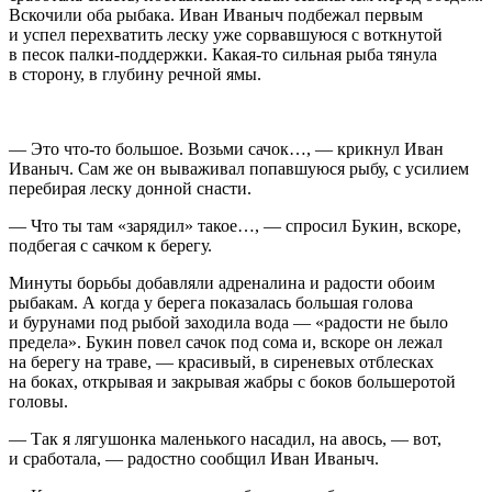
Вскочили оба рыбака. Иван Иваныч подбежал первым
и успел перехватить леску уже сорвавшуюся с воткнутой
в песок палки-поддержки. Какая-то сильная рыба тянула
в сторону, в глубину речной ямы.
— Это что-то большое. Возьми сачок…, — крикнул Иван
Иваныч. Сам же он вываживал попавшуюся рыбу, с усилием
перебирая леску донной снасти.
— Что ты там «зарядил» такое…, — спросил Букин, вскоре,
подбегая с сачком к берегу.
Минуты борьбы добавляли адреналина и радости обоим
рыбакам. А когда у берега показалась большая голова
и бурунами под рыбой заходила вода — «радости не было
предела». Букин повел сачок под сома и, вскоре он лежал
на берегу на траве, — красивый, в сиреневых отблесках
на боках, открывая и закрывая жабры с боков большеротой
головы.
— Так я лягушонка маленького насадил, на авось, — вот,
и сработала, — радостно сообщил Иван Иваныч.