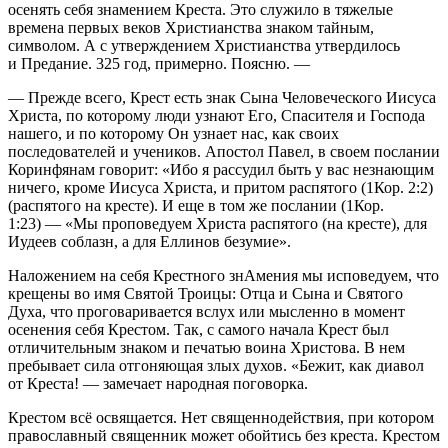
осенять себя знамением Креста. Это служило в тяжелые
времена первых веков Христианства знаком тайным,
символом. А с утверждением Христианства утвердилось
и Предание. 325 год, примерно. Поясню. —
— Прежде всего, Крест есть знак Сына Человеческого Иисуса
Христа, по которому люди узнают Его, Спасителя и Господа
нашего, и по которому Он узнает нас, как своих
последователей и учеников. Апостол Павел, в своем послании
Коринфянам говорит: «Ибо я рассудил быть у вас незнающим
ничего, кроме Иисуса Христа, и притом распятого (1Кор. 2:2)
(распятого на кресте). И еще в том же послании (1Кор.
1:23) — «Мы проповедуем Христа распятого (на кресте), для
Иудеев соблазн, а для Еллинов безумие».
Наложением на себя Крестного знАмения мы исповедуем, что
крещены во имя Святой Троицы: Отца и Сына и Святого
Духа, что проговаривается вслух или мысленно в момент
осенения себя Крестом. Так, с самого начала Крест был
отличительным знаком и печатью воина Христова. В нем
пребывает сила отгоняющая злых духов. «Бежит, как диавол
от Креста! — замечает народная поговорка.
Крестом всё освящается. Нет священнодействия, при котором
православный священник может обойтись без креста. Крестом