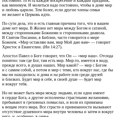
постоянно: то есть каждое воскресение и каждый праздник,
как минимум. И молиться надо постоянно, чтобы в доме мир
и любовь царили. Тем более, если другие
член
ы семьи
не желают в Церковь идти.
По сути дела, это и есть главная причина того, что в вашем
доме нет мира. В Жизни нет мира между Богом и сатаной,
между сторонниками Божиими и сторонниками диавола.
В Святом Писании, в Библии, часто говорится о мире
Божием. «Мир оставляю вам, мир Мой даю вам» — говорит
Христос в Евангелии. (Ин 14:27).
Апостол Павел о Боге говорит, что Он — «мир наш». Отсюда
понятно: там где Бог, там есть мир. Мир-то, имеется в виду,
прежде всего, в душах наших. Мир какой? — мир с Богом
и с самим собой, а потом и мир с теми, кто вокруг нас, где бы
мы ни находились: и дома и на работе или среди друзей
и близких. Будет мир в себе, в своей душе — будет мир
и вокруг тебя.
Но не может быть мира между людьми, если одни имеют
в сердце Бога, а другие исполнены страстными желаниями,
пребывают в греховных помыслах, и воля их привязана
к вещам этого мира. Все страсти и привязанности вызывают
отсутствие душевного мира внутри человека и затем и вокруг
него, и, особенно, в семье.