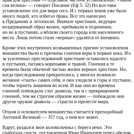
сия велика» — говорит Писание (Еф 5: 32) Но все-таки
установление это для мира сего. И с первых веков уже было
много людей, кто избегал брака. Все это написано
в Преданиях и летописях. Вначале христиане, ведущие
воздержанный образ жизни, пребывали в уединении,
но не в пустынях, а вблизи своего города или населенного
места. Лишь потом стали «верные» удалятся от внешних.
Кроме этих внутренних возвышенных причин установления
монашества были и причины гонения веры в первые века. Из-
за усиленных преследований христиане оставались надолго
в пустынях, питаясь кореньями и травой. Гонения в те
времена были обычной частью жизни верных христиан. Но,
когда преследования прекратились, у многих возникло
желание «гнать» самих себя, и они уходили в горы и пустыни,
чтобы терпеть лишения во всем. И как они во времена
гонений побеждали слуг диавола, так и с прекращением
гонений, тем же строгим образом жизни — побеждали они
другое оружие диавола — страсти и прелести мира.
Отцом и основателем монашества считается преподобный
Антоний Великий — 357 год, о нем все знают.
Вдруг, раздался звон колокольчика с берега реки. Это
сработала снасть, поставленная Иван Иванычем перед обедом.