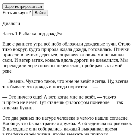
Зарегистрироваться
Есть аккаунт?
Войти
Диалоги
Часть 1 Рыбалка под дождём
Еще с раннего утра всё небо обложили дождевые тучи. Стало
тихо вокруг, будто природа ждала дождя, готовилась. Птички
присели в ветвях деревьев, оправляя клювиками перышки
свои. И ветер затих, ковыль вдоль дороги не шевелился. Мы
переходили через поляны перелесков, пробираясь к самой
реке.
— Знаешь. Чувство такое, что мне не везёт всегда. Ну, всегда
так бывает, что дождь и погода портится… —
— Это ничего еще! А вот, когда мне не везёт, — так-то
и прямо не везёт. Тут станешь философом поневоле — так
отвечал Букин.
Это два разных по натуре человека в чем-то нашли согласие.
Вообще, это была странная дружба. А объединяла их рыбалка.
В выходные они собирались, каждый выкраивал время
в графике своей жизни, чтобы выехать на природу.