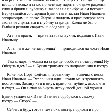
взошло высоко и стало по
-летн
ему парить, он даже разделся,
снял и брюки и рубашку и загорал на прибрежном песочке.
Вернувшийся со старицы Букин так и застал Иван Иваныча
загорающим на песке. Жаркий полдень и красноперок всех
заставил спрятаться в глубину старицы. Клева не было.
Рыбаки решили сварить на обед ушицы.
— Ага. Загораем, — приветствовал Букин, подходя к Иван
Иванычу.
— А ты чего же, не загораешь? — приподнялся на локте Иван
Иваныч.
— Там комары и мошка на старице, особо не позагораешь! Ну.
Обедать идем? — и Букин тронулся по направлению к костру.
— Конечно. Пора. Сейчас я перезакину. — вскочил с песка
Иван Иваныч. — Тут ершики одни начали меня тревожить
постоянно. Закину-ка я в омут, прямо на глубину, авось, что
и будет. — Он начал выбирать леску своей донной удочки.
Букин увидел как Иван Иваныч подобрался к самому
костру — Скоро? —
— Сейчас я буду, готовь там пока, костер поднови и проч.-