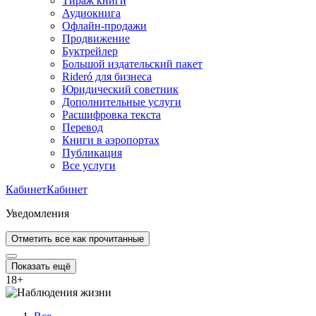
Тираж книги
Аудиокнига
Офлайн-продажи
Продвижение
Буктрейлер
Большой издательский пакет
Rideró для бизнеса
Юридический советник
Дополнительные услуги
Расшифровка текста
Перевод
Книги в аэропортах
Публикация
Все услуги
Кабинет
Кабинет
Уведомления
Отметить все как прочитанные
Показать ещё
18
+