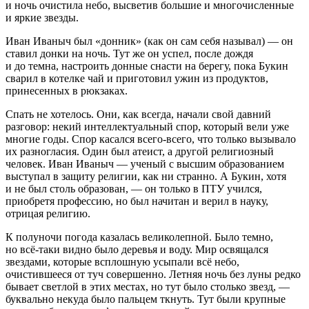
и ночь очистила небо, высветив большие и многочисленные
и яркие звезды.
Иван Иваныч был «донник» (как он сам себя называл) — он
ставил донки на ночь. Тут же он успел, после дождя
и до темна, настроить донные снасти на берегу, пока Букин
сварил в котелке чай и приготовил ужин из продуктов,
принесенных в рюкзаках.
Спать не хотелось. Они, как всегда, начали свой давний
разговор: некий интеллектуальный спор, который вели уже
многие годы. Спор касался всего-всего, что только вызывало
их разногласия. Один был атеист, а другой религиозный
человек. Иван Иваныч — ученый с высшим образованием
выступал в защиту религии, как ни странно. А Букин, хотя
и не был столь образован, — он только в ПТУ учился,
приобретя профессию, но был начитан и верил в науку,
отрицая религию.
К полуночи погода казалась великолепной. Было темно,
но всё-таки видно было деревья и воду. Мир освящался
звездами, которые всплошную усыпали всё небо,
очистившееся от туч совершенно. Летняя ночь без луны редко
бывает светлой в этих местах, но тут было столько звезд, —
буквально некуда было пальцем ткнуть. Тут были крупные