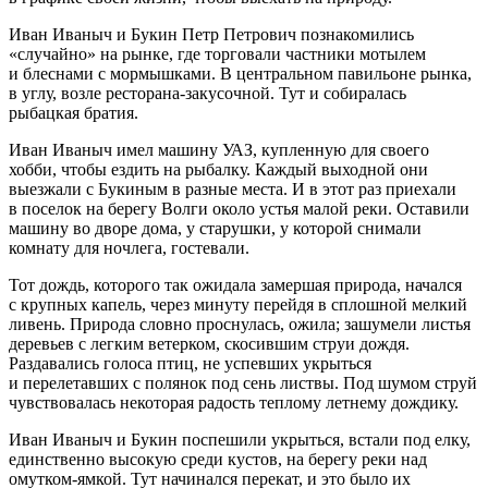
Иван Иваныч и Букин Петр Петрович познакомились
«случайно» на рынке, где торговали частники мотылем
и блеснами с мормышками. В центральном павильоне рынка,
в углу, возле ресторана-закусочной. Тут и собиралась
рыбацкая братия.
Иван Иваныч имел машину УАЗ, купленную для своего
хобби, чтобы ездить на рыбалку. Каждый выходной они
выезжали с Букиным в разные места. И в этот раз приехали
в поселок на берегу Волги около устья малой реки. Оставили
машину во дворе дома, у старушки, у которой снимали
комнату для ночлега, гостевали.
Тот дождь, которого так ожидала замершая природа, начался
с крупных капель, через минуту перейдя в сплошной мелкий
ливень. Природа словно проснулась, ожила; зашумели листья
деревьев с легким ветерком, скосившим струи дождя.
Раздавались голоса птиц, не успевших укрыться
и перелетавших с полянок под сень листвы. Под шумом струй
чувствовалась некоторая радость теплому летнему дождику.
Иван Иваныч и Букин поспешили укрыться, встали под елку,
единственно высокую среди кустов, на берегу реки над
омутком-ямкой. Тут начинался перекат, и это было их