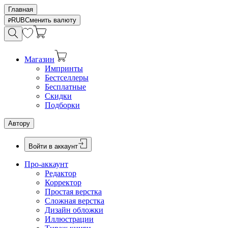
Главная
RUB
Сменить валюту
Магазин
Импринты
Бестселлеры
Бесплатные
Скидки
Подборки
Автору
Войти в аккаунт
Про-аккаунт
Редактор
Корректор
Простая верстка
Сложная верстка
Дизайн обложки
Иллюстрации