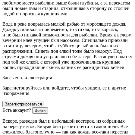
любимое место рыбалки: выше были глубины, а за перекатом
были новые ямы и старица, отходившая в сторону со стоячей
водой и поросшая кувшинками.
Вода в реке покрылась мелкой рябью от моросящего дождя.
Дождь усиливался повременно, то утихая, то ускоряясь,
и не было никакой возможности для рыбалки. Время к вечеру,
вечерний клев упущен был насовсем. Специально приехали
в пятницу вечером, чтобы субботу целый день был в их
распоряжении. Сидеть под елкой тоже было недосуг. Под
струями дождя они устраивали себе лагерь. Растянули палатку
под той же елкой, с которой уже просачивались крупные
капли, проходившие сквозь лапник её раскидистых ветвей.
Здесь есть иллюстрация
Зарегистрируйтесь или войдите, чтобы увидеть ее и другие
изображения
Зарегистрироваться
Есть аккаунт?
Войти
Вскоре, разведен был и небольшой костерок, из собранных
на берегу веток. Бивуак был разбит почти к самой ночи. Всё
сложилось благополучно — так как дождь все-таки перестал,