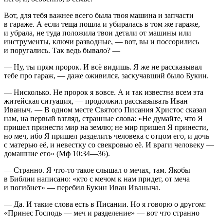
Вот, для тебя важнее всего была твоя машина и запчасти
в гараже. А если теща пошла и убиралась в том же гараже,
и убрала, не туда положила твои детали от машины или
инструменты, ключи разводные, — вот, вы и поссорились
и поругались. Так ведь бывало? —
— Ну, ты прям пророк. И всё видишь. Я же не рассказывал
тебе про гараж, — даже оживился, заскучавший было Букин.
— Нисколько. Не пророк я вовсе. А и так известна всем эта
житейская ситуация, — продолжил рассказывать Иван
Иваныч. — В одном месте Святого Писания Христос сказал
нам, на первый взгляд, странные слова: «Не думайте, что Я
пришел принести мир на землю; не мир пришел Я принести,
но меч, ибо Я пришел разделить человека с отцом его, и дочь
с матерью её, и невестку со свекровью её. И враги человеку —
домашние его» (Мф 10:34—36).
— Странно. Я что-то такое слышал о мечах, там. Якобы
в Библии написано: «кто с мечом к нам придет, от меча
и погибнет» — перебил Букин Иван Иваныча.
— Да. И такие слова есть в Писании. Но я говорю о другом:
«Принес Господь — меч и разделение» — вот что странно