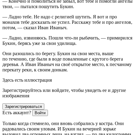
— Конечно и помолиться не забыл, вот тебе и помогли ангелы
твои, — пытался пошутить Букин.
— Ладно тебе. Не надо с религией шутить. Я вот и про
монахов тебе досказать не успел. Расскажу тебе и про ангелов,
потом, — сказал Иван Иваныч.
— Ладно, извиняюсь. Пошли что-ли рыбачить, — примирился
Букин, берясь уже за свои удилища.
Они разошлись по берегу. Букин на свои места, выше
по течению, где были в воде поваленные с крутого берега
деревья. А Иван Иваныч на своё открытое место, к песчаному
перекату реки, к своим донкам.
Здесь есть иллюстрация
Зарегистрируйтесь или войдите, чтобы увидеть ее и другие
изображения
Зарегистрироваться
Есть аккаунт?
Войти
Только когда стемнело, они вновь собрались у костра. Они
радовались своим уловам. И Букин на вечерней зорьке
выловил два огромных леща, на взгляд, — по два килограмма,