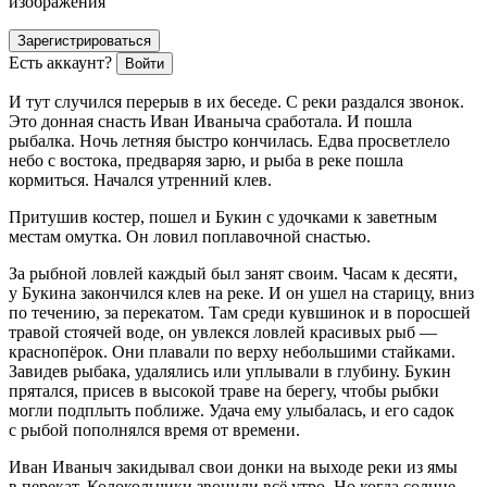
изображения
Зарегистрироваться
Есть аккаунт?
Войти
И тут случился перерыв в их беседе. С реки раздался звонок.
Это донная снасть Иван Иваныча сработала. И пошла
рыбалка. Ночь летняя быстро кончилась. Едва просветлело
небо с востока, предваряя зарю, и рыба в реке пошла
кормиться. Начался утренний клев.
Притушив костер, пошел и Букин с удочками к заветным
местам омутка. Он ловил поплавочной снастью.
За рыбной ловлей каждый был занят своим. Часам к десяти,
у Букина закончился клев на реке. И он ушел на старицу, вниз
по течению, за перекатом. Там среди кувшинок и в поросшей
травой стоячей воде, он увлекся ловлей красивых рыб —
краснопёрок. Они плавали по верху небольшими стайками.
Завидев рыбака, удалялись или уплывали в глубину. Букин
прятался, присев в высокой траве на берегу, чтобы рыбки
могли подплыть поближе. Удача ему улыбалась, и его садок
с рыбой пополнялся время от времени.
Иван Иваныч закидывал свои донки на выходе реки из ямы
в перекат. Колокольчики звонили всё утро. Но когда солнце