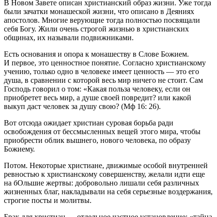
В Новом Завете описан христианский образ жизни. Уже тогда
были зачатки монашеской жизни, что описано в Деяниях
апостолов. Многие верующие тогда полностью посвящали
себя Богу. Жили очень строгой жизнью в христианских
общинах, их называли подвижниками.
Есть основания и опора к монашеству в Слове Божием.
И первое, это ценностное понятие. Согласно христианскому
учению, только одно в человеке имеет ценность — это его
душа, в сравнении с которой весь мир ничего не стоит. Сам
Господь говорил о том: «Какая польза человеку, если он
приобретет весь мир, а душе своей повредит? или какой
выкуп даст человек за душу свою? (Мф 16: 26).
Вот отсюда ожидает христиан суровая борьба ради
освобождения от бессмысленных вещей этого мира, чтобы
приобрести облик вышнего, нового человека, по образу
Божиему.
Потом. Некоторые христиане, движимые особой внутренней
ревностью к христианскому совершенству, желали идти еще
на бОльшие жертвы: добровольно лишали себя различных
жизненных благ, накладывали на себя серьезные воздержания,
строгие посты и молитвы.
Брак для христиан — отдельное частное установление: «тайна