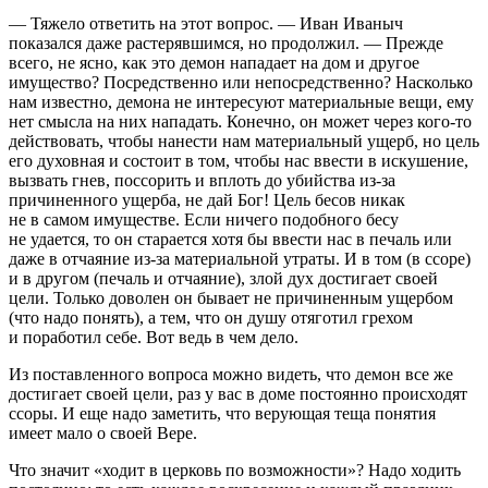
— Тяжело ответить на этот вопрос. — Иван Иваныч
показался даже растерявшимся, но продолжил. — Прежде
всего, не ясно, как это демон нападает на дом и другое
имущество? Посредственно или непосредственно? Насколько
нам известно, демона не интересуют материальные вещи, ему
нет смысла на них нападать. Конечно, он может через кого-то
действовать, чтобы нанести нам материальный ущерб, но цель
его духовная и состоит в том, чтобы нас ввести в искушение,
вызвать гнев, поссорить и вплоть до убийства из-за
причиненного ущерба, не дай Бог! Цель бесов никак
не в самом имуществе. Если ничего подобного бесу
не удается, то он старается хотя бы ввести нас в печаль или
даже в отчаяние из-за материальной утраты. И в том (в ссоре)
и в другом (печаль и отчаяние), злой дух достигает своей
цели. Только доволен он бывает не причиненным ущербом
(что надо понять), а тем, что он душу отяготил грехом
и поработил себе. Вот ведь в чем дело.
Из поставленного вопроса можно видеть, что демон все же
достигает своей цели, раз у вас в доме постоянно происходят
ссоры. И еще надо заметить, что верующая теща понятия
имеет мало о своей Вере.
Что значит «ходит в церковь по возможности»? Надо ходить