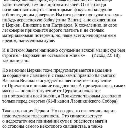
таинственней, тем она притягательней. Оттого люди
начинают восхищаться некоторыми фокусами колдунов
и безоглядно им доверяют. Им интереснее послушать какую-
нибудь деревенскую бабку (типа Ванги), а не священника
в Церкви, Епископа или Патриарха. К сожалению, за свое
легковерие приходится дорого платить и не столько
материальными потерями, но, чаще всего, непоправимым
вредом, нанесенным душе.
И в Ветхом Завете написано осуждение всякой магии: суд был
строгим: «Ворожеи не оставляй в живых» — (Исход 22: 18),
так написано.
По канонам Церкви тоже предусматривается наказание
за обращение с магией и с гадалками: правило 83 святого
Василия Великого осуждает на шест
илетн
ее отлучение
от Причастия и покаяние ежедневное. А приверженцев, самих
магов — полное отлучение от Церкви и покаяние
на протяжении всей жизни, а Причастие таковым дозволено
только перед смертью (61-й канон Лаодикийского Собора).
Такова позиция Церкви. Но сегодня, к сожалению, царит
недопустимая толерантность. Это свидетельствует
о недостаточном понимании сути и опасности магии
со стороны самого некоторого священства, а также