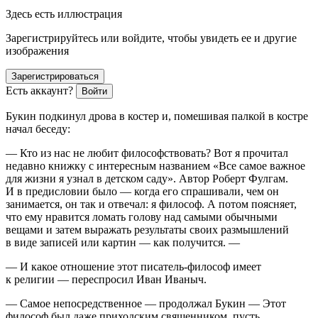
Здесь есть иллюстрация
Зарегистрируйтесь или войдите, чтобы увидеть ее и другие
изображения
Зарегистрироваться
Есть аккаунт?
Войти
Букин подкинул дрова в костер и, помешивая палкой в костре
начал беседу:
— Кто из нас не любит философствовать? Вот я прочитал
недавно книжку с интересным названием «Все самое важное
для жизни я узнал в детском саду». Автор Роберт Фулгам.
И в предисловии было — когда его спрашивали, чем он
занимается, он так и отвечал: я философ. А потом поясняет,
что ему нравится ломать голову над самыми обычными
вещами и затем выражать результаты своих размышлений
в виде записей или картин — как получится. —
— И какое отношение этот писатель-философ имеет
к религии — переспросил Иван Иваныч.
— Самое непосредственное — продолжал Букин — Этот
философ был даже приходским священником, пусть