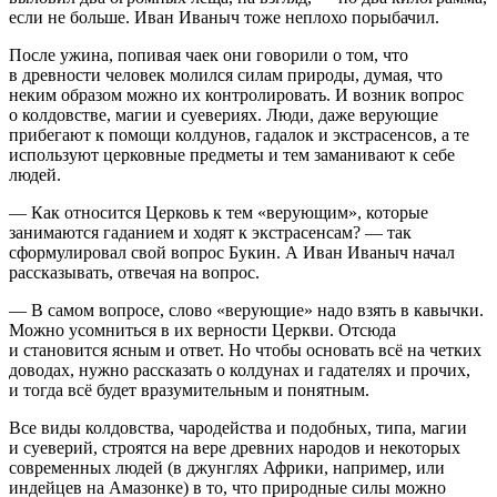
если не больше. Иван Иваныч тоже неплохо порыбачил.
После ужина, попивая чаек они говорили о том, что
в древности человек молился силам природы, думая, что
неким образом можно их контролировать. И возник вопрос
о колдовстве, магии и суевериях. Люди, даже верующие
прибегают к помощи колдунов, гадалок и экстрасенсов, а те
используют церковные предметы и тем заманивают к себе
людей.
— Как относится Церковь к тем «верующим», которые
занимаются гаданием и ходят к экстрасенсам? — так
сформулировал свой вопрос Букин. А Иван Иваныч начал
рассказывать, отвечая на вопрос.
— В самом вопросе, слово «верующие» надо взять в кавычки.
Можно усомниться в их верности Церкви. Отсюда
и становится ясным и ответ. Но чтобы основать всё на четких
доводах, нужно рассказать о колдунах и гадателях и прочих,
и тогда всё будет вразумительным и понятным.
Все виды колдовства, чародейства и подобных, типа, магии
и суеверий, строятся на вере древних народов и некоторых
современных людей (в джунглях Африки, например, или
индейцев на Амазонке) в то, что природные силы можно