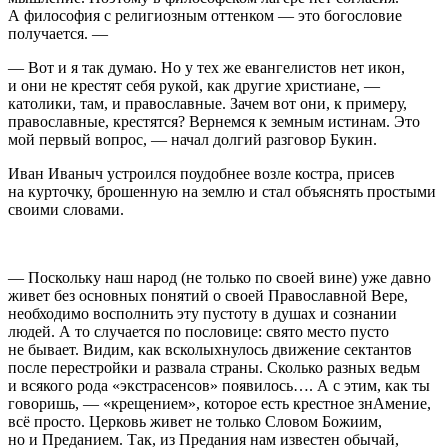
А философия с религиозным оттенком — это богословие
получается. —
— Вот и я так думаю. Но у тех же евангелистов нет икон,
и они не крестят себя рукой, как другие христиане, —
католики, там, и православные. Зачем вот они, к примеру,
православные, крестятся? Вернемся к земным истинам. Это
мой первый вопрос, — начал долгий разговор Букин.
Иван Иваныч устроился поудобнее возле костра, присев
на курточку, брошенную на землю и стал объяснять простыми
своими словами.
— Поскольку наш народ (не только по своей вине) уже давно
живет без основных понятий о своей Православной Вере,
необходимо восполнить эту пустоту в душах и сознании
людей. А то случается по пословице: свято место пусто
не бывает. Видим, как всколыхнулось движение сектантов
после перестройки и развала страны. Сколько разных ведьм
и всякого рода «экстрасенсов» появилось…. А с этим, как ты
говоришь, — «крещением», которое есть крестное знАмение,
всё просто. Церковь живет не только Словом Божиим,
но и Преданием. Так, из Предания нам известен обычай,