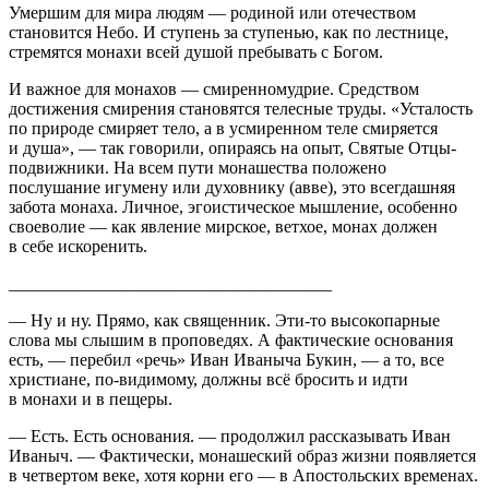
Умершим для мира людям — родиной или отечеством
становится Небо. И ступень за ступенью, как по лестнице,
стремятся монахи всей душой пребывать с Богом.
И важное для монахов — смиренномудрие. Средством
достижения смирения становятся телесные труды. «Усталость
по природе смиряет тело, а в усмиренном теле смиряется
и душа», — так говорили, опираясь на опыт, Святые Отцы-
подвижники. На всем пути монашества положено
послушание игумену или духовнику (авве), это всегдашняя
забота монаха. Личное, эгоистическое мышление, особенно
своеволие — как явление мирское, ветхое, монах должен
в себе искоренить.
_____________________________________
— Ну и ну. Прямо, как священник. Эти-то высокопарные
слова мы слышим в проповедях. А фактические основания
есть, — перебил «речь» Иван Иваныча Букин, — а то, все
христиане, по-видимому, должны всё бросить и идти
в монахи и в пещеры.
— Есть. Есть основания. — продолжил рассказывать Иван
Иваныч. — Фактически, монашеский образ жизни появляется
в четвертом веке, хотя корни его — в Апостольских временах.