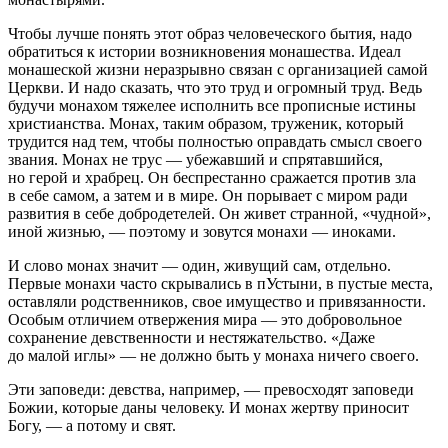
Чтобы лучше понять этот образ человеческого бытия, надо
обратиться к истории возникновения монашества. Идеал
монашеской жизни неразрывно связан с организацией самой
Церкви. И надо сказать, что это труд и огромный труд. Ведь
будучи монахом тяжелее исполнить все прописные истины
христианства. Монах, таким образом, труженик, который
трудится над тем, чтобы полностью оправдать смысл своего
звания. Монах не трус — убежавший и спрятавшийся,
но герой и храбрец. Он беспрестанно сражается против зла
в себе самом, а затем и в мире. Он порывает с миром ради
развития в себе добродетелей. Он живет странной, «чудной»,
иной жизнью, — поэтому и зовутся монахи — иноками.
И слово монах значит — один, живущий сам, отдельно.
Первые монахи часто скрывались в пУстыни, в пустые места,
оставляли родственников, свое имущество и привязанности.
Особым отличием отвержения мира — это добровольное
сохранение
девств
енности и нестяжательство. «Даже
до малой иглы» — не должно быть у монаха ничего своего.
Эти заповеди:
девств
а, например, — превосходят заповеди
Божии, которые даны человеку. И монах жертву приносит
Богу, — а потому и свят.