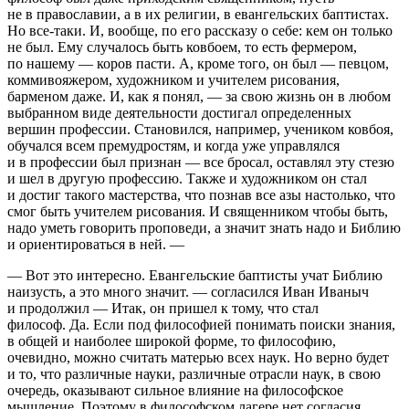
не в православии, а в их религии, в евангельских баптистах.
Но все-таки. И, вообще, по его рассказу о себе: кем он только
не был. Ему случалось быть ковбоем, то есть фермером,
по нашему — коров пасти. А, кроме того, он был — певцом,
коммивояжером, художником и учителем рисования,
барменом даже. И, как я понял, — за свою жизнь он в любом
выбранном виде деятельности достигал определенных
вершин профессии. Становился, например, учеником ковбоя,
обучался всем премудростям, и когда уже управлялся
и в профессии был признан — все бросал, оставлял эту стезю
и шел в другую профессию. Также и художником он стал
и достиг такого мастерства, что познав все азы настолько, что
смог быть учителем рисования. И священником чтобы быть,
надо уметь говорить проповеди, а значит знать надо и Библию
и ориентироваться в ней. —
— Вот это интересно. Евангельские баптисты учат Библию
наизусть, а это много значит. — согласился Иван Иваныч
и продолжил — Итак, он пришел к тому, что стал
философ. Да. Если под философией понимать поиски знания,
в общей и наиболее широкой форме, то философию,
очевидно, можно считать матерью всех наук. Но верно будет
и то, что различные науки, различные отрасли наук, в свою
очередь, оказывают сильное влияние на философское
мышление. Поэтому в философском лагере нет согласия.