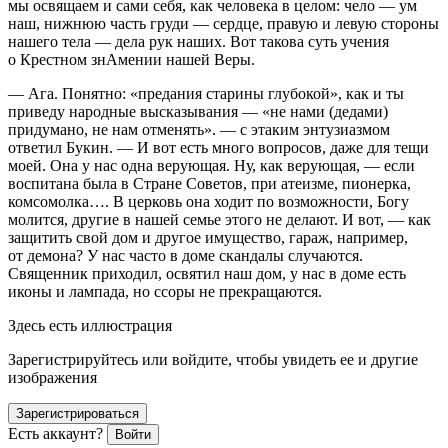
мы освящаем и сами себя, как человека в целом: чело — ум
наш, нижнюю часть груди — сердце, правую и левую стороны
нашего тела — дела рук наших. Вот такова суть учения
о Крестном знАмении нашей Веры.
— Ага. Понятно: «предания старины глубокой», как и ты
приведу народные высказывания — «не нами (дедами)
придумано, не нам отменять». — с этаким энтузиазмом
ответил Букин. — И вот есть много вопросов, даже для тещи
моей. Она у нас одна верующая. Ну, как верующая, — если
воспитана была в Стране Советов, при атеизме, пионерка,
комсомолка…. В церковь она ходит по возможности, Богу
молится, другие в нашей семье этого не делают. И вот, — как
защитить свой дом и другое имущество, гараж, например,
от демона? У нас часто в доме скандалы случаются.
Священник приходил, освятил наш дом, у нас в доме есть
иконы и лампада, но ссоры не прекращаются.
Здесь есть иллюстрация
Зарегистрируйтесь или войдите, чтобы увидеть ее и другие
изображения
Зарегистрироваться
Есть аккаунт?
Войти