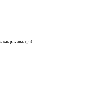
 как раз, два, три!