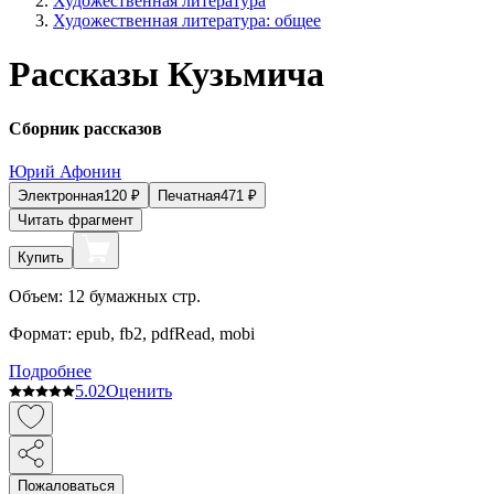
Художественная литература
Художественная литература: общее
Рассказы Кузьмича
Сборник рассказов
Юрий Афонин
Электронная
120
₽
Печатная
471
₽
Читать фрагмент
Купить
Объем:
12
бумажных стр.
Формат:
epub, fb2, pdfRead, mobi
Подробнее
5.0
2
Оценить
Пожаловаться