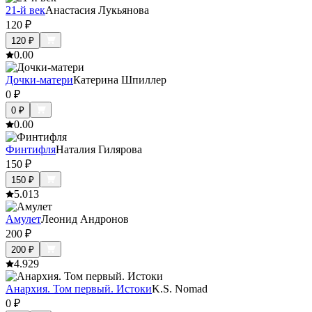
21-й век
Анастасия Лукьянова
120
₽
120
₽
0.0
0
Дочки-матери
Катерина Шпиллер
0
₽
0
₽
0.0
0
Финтифля
Наталия Гилярова
150
₽
150
₽
5.0
13
Амулет
Леонид Андронов
200
₽
200
₽
4.9
29
Анархия. Том первый. Истоки
K.S. Nomad
0
₽