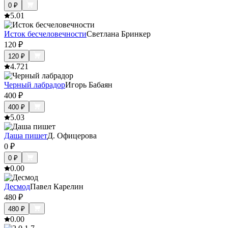
0
₽
5.0
1
Исток бесчеловечности
Светлана Бринкер
120
₽
120
₽
4.7
21
Черный лабрадор
Игорь Бабаян
400
₽
400
₽
5.0
3
Даша пишет
Д. Офицерова
0
₽
0
₽
0.0
0
Десмод
Павел Карелин
480
₽
480
₽
0.0
0