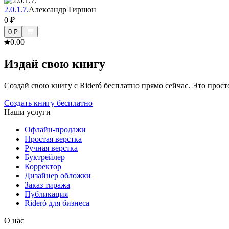
2.0.1.7.
Александр Гиршон
0
₽
0
₽
0.0
0
Издай свою книгу
Создай свою книгу с Rideró бесплатно прямо сейчас. Это просто,
Создать книгу бесплатно
Наши услуги
Офлайн-продажи
Простая верстка
Ручная верстка
Буктрейлер
Корректор
Дизайнер обложки
Заказ тиража
Публикация
Rideró для бизнеса
О нас