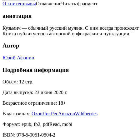
О книге
отзывы
Оглавление
Читать фрагмент
аннотация
Кузьмич — обычный русский мужик. С ним всегда происходят н
Книга публикуется в авторской орфографии и пунктуации
Автор
Юрий Афонин
Подробная информация
Объем:
12
стр.
Дата выпуска:
23 июня 2020 г.
Возрастное ограничение:
18
+
В магазинах:
Ozon
ЛитРес
Amazon
Wildberries
Формат:
epub, fb2, pdfRead, mobi
ISBN:
978-5-0051-0504-2