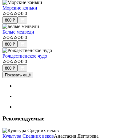
Морские коньки
0.0
800
₽
Белые медведи
0.0
800
₽
Рождественское чудо
0.0
800
₽
Показать ещё
Рекомендуемые
Культура Средних веков
Анастасия Дегтярева