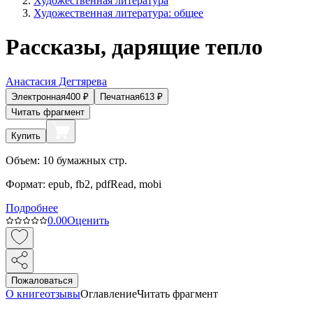
Художественная литература
Художественная литература: общее
Рассказы, дарящие тепло
Анастасия Дегтярева
Электронная
400
₽
Печатная
613
₽
Читать фрагмент
Купить
Объем:
10
бумажных стр.
Формат:
epub, fb2, pdfRead, mobi
Подробнее
0.0
0
Оценить
Пожаловаться
О книге
отзывы
Оглавление
Читать фрагмент