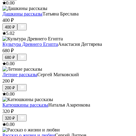
0.0
0
Дашкины рассказы
Татьяна Бреслава
400
₽
400
₽
5.0
2
Культура Древнего Египта
Анастасия Дегтярева
680
₽
680
₽
0.0
0
Летние рассказы
Сергей Матковский
200
₽
200
₽
0.0
0
Катюшкины рассказы
Наталья Азаренкова
320
₽
320
₽
0.0
0
Рассказ о жизни и любви
Сергей Литров