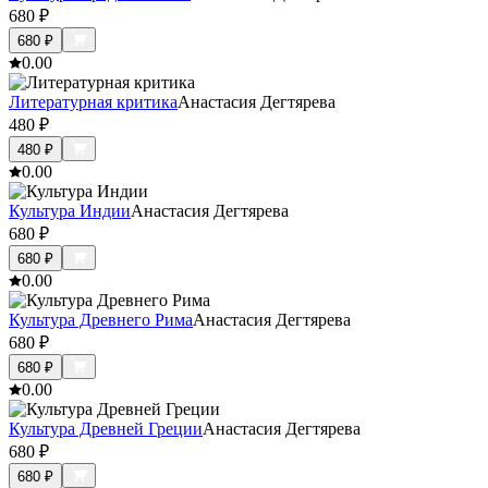
680
₽
680
₽
0.0
0
Литературная критика
Анастасия Дегтярева
480
₽
480
₽
0.0
0
Культура Индии
Анастасия Дегтярева
680
₽
680
₽
0.0
0
Культура Древнего Рима
Анастасия Дегтярева
680
₽
680
₽
0.0
0
Культура Древней Греции
Анастасия Дегтярева
680
₽
680
₽