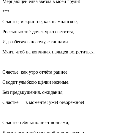
Мерцающей едва звезда в моей груди!
***
Счастье, искристое, как
шампанск
ое,
Россыпью звёздочек ярко светится,
И, разбегаясь по телу, с танцами
Мчит, чтоб на кончиках пальцев встретиться.
Счастье, как утро отлёта раннее,
Сводит улыбкою щёчки нежные,
Без предвкушения, ожидания,
Счастье — в моменте! уже! безбрежное!
Счастье тебя заполняет волнами,
Делает шаг твой смешной припрыжкою,