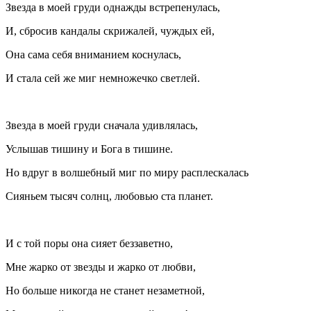
Звезда в моей груди однажды встрепенулась,
И, сбросив кандалы скрижалей, чуждых ей,
Она сама себя вн
иман
ием коснулась,
И стала сей же миг немножечко светлей.
Звезда в моей груди сначала удивлялась,
Услышав тишину и Бога в тишине.
Но вдруг в волшебный миг по миру расплескалась
Сияньем тысяч солнц, любовью ста планет.
И с той поры она сияет беззаветно,
Мне жарко от звезды и жарко от любви,
Но
боль
ше никогда не станет незаметной,