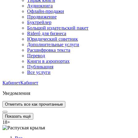
Тираж книги
Аудиокнига
Офлайн-продажи
Продвижение
Буктрейлер
Большой издательский пакет
Rideró для бизнеса
Юридический советник
Дополнительные услуги
Расшифровка текста
Перевод
Книги в аэропортах
Публикация
Все услуги
Кабинет
Кабинет
Уведомления
Отметить все как прочитанные
Показать ещё
18
+