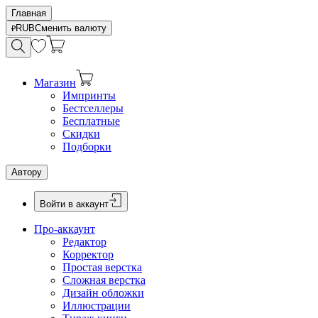
Главная
RUB
Сменить валюту
Магазин
Импринты
Бестселлеры
Бесплатные
Скидки
Подборки
Автору
Войти в аккаунт
Про-аккаунт
Редактор
Корректор
Простая верстка
Сложная верстка
Дизайн обложки
Иллюстрации