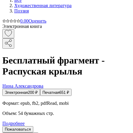
Все
Художественная литература
Поэзия
0.0
0
Оценить
Электронная книга
Бесплатный фрагмент -
Распуская крылья
Нина Александрова
Электронная
200
₽
Печатная
651
₽
Формат:
epub, fb2, pdfRead, mobi
Объем:
54
бумажных стр.
Подробнее
Пожаловаться