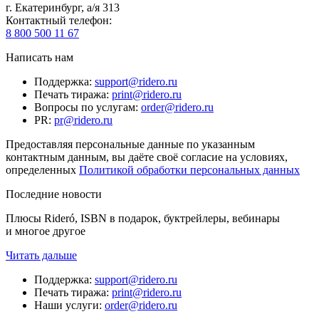
г. Екатеринбург, а/я 313
Контактный телефон
:
8 800 500 11 67
Написать нам
Поддержка
:
support@ridero.ru
Печать тиража
:
print@ridero.ru
Вопросы по услугам
:
order@ridero.ru
PR
:
pr@ridero.ru
Предоставляя персональные данные по указанным
контактным данным, вы даёте своё согласие на условиях,
определенных
Политикой обработки персональных данных
Последние новости
Плюсы Rideró, ISBN в подарок, буктрейлеры, вебинары
и многое другое
Читать дальше
Поддержка
:
support@ridero.ru
Печать тиража
:
print@ridero.ru
Наши услуги
:
order@ridero.ru