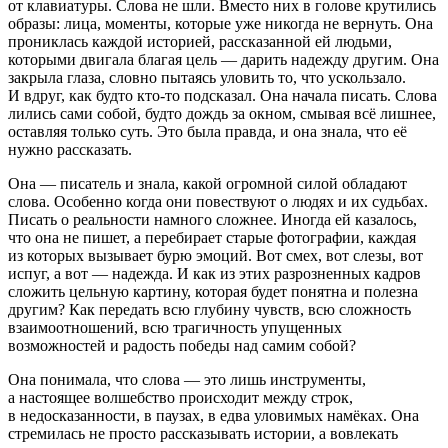
от клавиатуры. Слова не шли. Вместо них в голове крутились
образы: лица, моменты, которые уже никогда не вернуть. Она
прониклась каждой историей, рассказанной ей людьми,
которыми двигала благая цель — дарить надежду другим. Она
закрыла глаза, словно пытаясь уловить то, что ускользало.
И вдруг, как будто кто-то подсказал. Она начала писать. Слова
лились сами собой, будто дождь за окном, смывая всë лишнее,
оставляя только суть. Это была правда, и она знала, что еë
нужно рассказать.
Она — писатель и знала, какой огромной силой обладают
слова. Особенно когда они повествуют о людях и их судьбах.
Писать о реальности намного сложнее. Иногда ей казалось,
что она не пишет, а перебирает старые фотографии, каждая
из которых вызывает бурю эмоций. Вот смех, вот слезы, вот
испуг, а вот — надежда. И как из этих разрозненных кадров
сложить цельную картину, которая будет понятна и полезна
другим? Как передать всю глубину чувств, всю сложность
взаимоотношений, всю трагичность упущенных
возможностей и радость победы над самим собой?
Она понимала, что слова — это лишь инструменты,
а настоящее волшебство происходит между строк,
в недосказанности, в паузах, в едва уловимых намëках. Она
стремилась не просто рассказывать истории, а вовлекать