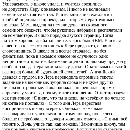
Успеваемость в школе упала, и учителя грозились
не допустить Леру к экзаменам. Никого не волновали
семейные обстоятельства. Учительница по технологии
тройкой оценила еë проект, над которым Лера трудилась
полгода. Мама выделила немало денег из скромного
семейного бюджета, чтобы рукопись набрали и распечатали
на компьютере. Вышло порядка двухсот страниц. Тогда
на этом хорошо зарабатывали те, у кого был ЭВМ. Учителя
с шестого класса относились к Лере предвзято, словно
сговорившись. В школе она всегда старалась, но без
фанатизма, пока в восьмом классе не случилось одно
неприятное открытие. Занижали оценки по любому предмету,
особенно когда Лера запиналась у доски. Она терялась всякий
раз перед большой аудиторией слушателей. Английский
давался с трудом, но Лера переводила огромные тексты,
заданные на выходные, зубрила слова и не хуже других
писала контрольные. Пока однажды не решилась прямо
спросить у учителя, почему такое отношение. Ответ прозвучал
как приговор: «Я вижу, что ты знаешь на четвëрку, но четыре
никогда не поставлю». С того дня Лера перестала
воспринимать школу всерьез. Однажды мама даже
разговаривала с учителями по этому поводу, после чего
больше не требовала от дочери хороших отметок. «С ними всë
понятно. Дочь, учись так, как можешь! Закончишь школу, там
уже пойдëшь учиться на профессию. Вот тут надо стараться.