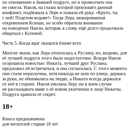
по отношению к бывшей подруге, но и промолчать она
не смогла. Наиля, на глазах которой произошëл данный
конфликт, подбежала к Лере и пожала ей руку. «Круто, ты
с ней! Поделом ведьме!» Тогда Лера, шокированная
откровением Ксюши, не особо обратила внимание
на поведение Наили, которая, к слову, ещë долго продолжала
общаться с Ксенией.
Часть 5. Когда враг оказался ближе всех
Многие знали, как Лера относилась к Руслану, но, видимо, для
её лучшей подруги этого было недостаточно. Вскоре Наиля
огорошила новостью: Никита, лучший друг Руслана,
предложил ей встречаться, и она согласилась. С этого момента
они стали неразлучны, хотя никогда не шли по улице, держась
за руки, не обнимались на людях, а Никита всегда держался
от неë в стороне. Наиля умоляла Леру ни в коем случае
не рассказывать маме о еë новом увлечении в лице Никиты.
Подруга хранила еë секрет.
18+
Книга предназначена
для читателей старше 18 лет