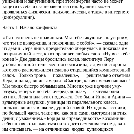
унижения и запугивания, при этом жертва часто не может
защитить себя из-за неравенства сил. Буллинг может
проявляться физически, психологически, а также в интернете
(кибербуллинг).
Часть 1. Начало конфликта
«Ты нам очень не нравишься. Мы тебе такую жизнь устроим,
что ты не выдержишь и покончишь с собой», — сказала одна
из девиц. Лера лишь презрительно обернулась и показала им
неприличный жест, красноречивее любых слов. «Ну все, тебе
конец!» Две девицы бросились вслед, настигнув Леру
у обшарпанной стены местного магазина, с другой стороны
которого расположился недавно открывшийся компьютерный
салон. «Только тронь — пожалеешь», — решительно ответила
Лера, и нападавшие замерли. «Смотри, какая смелая нашлась!
Мы таких быстро обламываем. Многих уже научили уму-
разуму, теперь и до тебя очередь дошла», — сказала одна
из них. Лера знала этих подружек. Это были Инна и Арина —
вульгарные девушки, ученицы из параллельного класса,
пользовавшиеся в школе дурной славой. Их одноклассники,
по большей части, такие же, как они сами, смотрели на этих
девиц с уважением. «Борцы за справедливость» возомнили
себя вправе отыгрываться на тех, кто осмеливался не давать
им списывать, — на отличниках, людях, купающихся