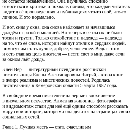
не остаëтся незамеченной. Она научилась спокойно
относиться к критике и похвале, поняла, что каждый читатель
видит в еë произведениях и публикациях что-то своë, что-то
личное. И это нормально.
И вот, сидя у окна, она снова наблюдает за начавшимся
дождëм с грозой и молнией. Но теперь в еë глазах не было
тоски и грусти. Только спокойствие и надежда — надежда
на то, что еë слова, истории найдут отклик в сердцах людей,
помогут им стать лучше, добрее, человечнее. Ведь в этом
и есть главная цель писателя — нести свет в мир, даже если
за окном льëт дождь.
Элен Вер — литературный псевдоним российской
писательницы Елены Александровны Чигряй, автора книг
в жанре реализма и мистических повестей. Родилась
писательница в Кемеровской области 5 марта 1987 года.
В свободное время писательница черпает вдохновение
в визуальном искусстве. Алмазная живопись, фотография
и видеомонтаж стали для неë ещë одним способом рассказать
миру свои истории, которыми она делится на страницах своих
социальных сетей.
Глава 1. Лучшая месть — стать счастливым