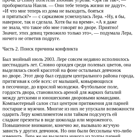
пробормотала Наиля. — Они тебе теперь жизни не дадут».
«И что мне теперь из дома не выходить, бояться
и прятаться?» — с сарказмом усмехнулась Лера. «Ну, я бы,
наверное, так и сделала. Хотя бы на время». «А я даже
не знала, что такое обо мне говорят во дворе. Приятно!
Значит, этих девиц тревожило только это», — подумала Лера,
ничего не ответив подруге.
Часть 2. Поиск причины конфликта
Был знойный июль 2003. Лере совсем недавно исполнилось
шестнадцать лет. Словно орхидея среди полевых цветов, она
выделялась своей красотой на фоне остальных девчонок
во дворе. Этот двор был сердцем центрального района города,
притягивая к себе всех: от малышей, ковыряющихся
в песочнице, до взрослой молодежи. Футбольное поле,
гордость двора, становилось ареной для жарких баталий
между детскими и юношескими дворовыми командами.
Компьютерный салон стал центром притяжения для парней
постарше и мужчин. Многие из них не упускали возможности
одарить Леру комплиментом или тайком подсунуть ей
сладкие презенты в виде шоколада или мороженого.
Повышенное внимание, конечно же, вызывало жгучую
зависть у других девчонок. Но они были бессильны что-либо
изменить. Лера же не выделяла никого из толпы парней