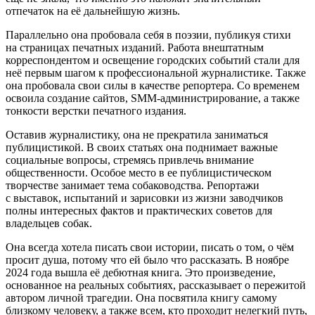
отпечаток на еë дальнейшую жизнь.
Параллельно она пробовала себя в поэзии, публикуя стихи
на страницах печатных изданий. Работа внештатным
корреспондентом и освещение городских событий стали для
неë первым шагом к профессиональной журналистике. Также
она пробовала свои силы в качестве репортера. Со временем
освоила создание сайтов, SMM-администрирование, а также
тонкости верстки печатного издания.
Оставив журналистику, она не прекратила заниматься
публицистикой. В своих статьях она поднимает важные
социальные вопросы, стремясь привлечь внимание
общественности. Особое место в ее публицистическом
творчестве занимает тема собаководства. Репортажи
с выставок, испытаний и зарисовки из жизни заводчиков
полны интересных фактов и практических советов для
владельцев собак.
Она всегда хотела писать свои истории, писать о том, о чëм
просит душа, потому что ей было что рассказать. В ноябре
2024 года вышла еë дебютная книга. Это произведение,
основанное на реальных событиях, рассказывает о пережитой
автором личной трагедии. Она посвятила книгу самому
близкому человеку, а также всем, кто проходит нелегкий путь,