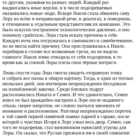
то другим, указывая на разных людей. Каждый раз
выдвигались иные версии, и в числе подозреваемых
оказывались новые люди. Вскоре Наиля стала обвинять саму
Леру во всëм: в неправильной речи, в диалогах, в поведении,
в отношении к отдельным представителям их компании. Это
было искусно построенное психологическое давление, и оно
поначалу сработало. Лера стала искать причины в себе.
Каждую ночь она погружалась в самоанализ и самобичевание,
но не могла найти причину. Она прислушивалась к Наиле,
перебирая в голове все возможные грехи, но не видела
главного: Наиля ловко отводила от себя подозрения, в то
время как за спиной Леры плела свои чëрные интриги.
Лишь спустя годы Лера смогла увидеть отправную точку
и собрать все пазлы в общую картину. Тогда, в один из теплых
июльских дней, они вчетвером непринужденно беседовали
на излюбленной лавочке. Среди близких подруг
расположились Никита и Семен. И что удивительно, Семен
вовсе не был враждебно настроен к Лере после недавнего
отказа, скорее напротив, он словно пытался завоевать еë
внимание и расположение. Разговор непринужденно перетек
к той самой первой памятной пьянке парней в гараже, после
которой о чувствах Игоря к Лере узнал весь двор. Семен, сам
того не подозревая, стал виновником нависшей угрозы для
Леры. Он сказал, что Руслан признался им в своей симпатии