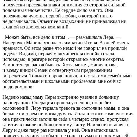
и всячески пресекала знаки внимания со стороны сильной
половины человечества. Её сердце было занято. Она
переживала чувства первой любви, о которой никто
не догадывался. Объект ее воздыханий не принадлежал ни
к одной из дворовых компаний.
«Может быть, все дело в этом», — размышляла Лера. —
Наверняка Марина узнала о симпатии Игоря. А он ей очень
нравился. Об этом разве что немой не говорил на прошлой
неделе. Видимо, первая мальчишеская попойка стала
исповедью, в разгаре которой открылись многие секреты.
А мне теперь расхлебывать. Хотя, может, Наиля права,
и всему виной Семен с отвергнутым предложением
встречаться. Только он вроде понял, что с такими семейными
обстоятельствами и школьными проблемами мне сейчас
не до романов.
Неделю назад маму Леры экстренно увезли в больницу
на операцию. Операция прошла успешно, но не без
осложнений. Леру терзала тревога за состояние мамы, и она
больше ни о чем не могла думать. Из-за плохого самочувствия
она практически заточила себя в четырех стенах, пропуская
занятия в школе по больничному листу. Наиля не оставляла
Леру и даже пару раз ночевала у неë. Она вытаскивала
подругу на улицу, чтобы та не сошла с ума от своих мыслей.