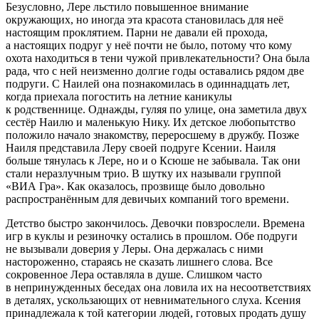
Безусловно, Лере льстило повышенное внимание
окружающих, но иногда эта красота становилась для неë
настоящим проклятием. Парни не давали ей прохода,
а настоящих подруг у неë почти не было, потому что кому
охота находиться в тени чужой привлекательности? Она была
рада, что с ней неизменно долгие годы оставались рядом две
подруги. С Наилей она познакомилась в одиннадцать лет,
когда приехала погостить на летние каникулы
к родственнице. Однажды, гуляя по улице, она заметила двух
сестëр Наилю и маленькую Нику. Их детское любопытство
положило начало знакомству, переросшему в дружбу. Позже
Наиля представила Леру своей подруге Ксении. Наиля
больше тянулась к Лере, но и о Ксюше не забывала. Так они
стали неразлучным трио. В шутку их называли группой
«ВИА Гра». Как оказалось, прозвище было довольно
распространëнным для девичьих компаний того времени.
Детство быстро закончилось. Девочки повзрослели. Времена
игр в куклы и резиночку остались в прошлом. Обе подруги
не вызывали доверия у Леры. Она держалась с ними
настороженно, стараясь не сказать лишнего слова. Все
сокровенное Лера оставляла в душе. Слишком часто
в непринужденных беседах она ловила их на несоответствиях
в деталях, ускользающих от невнимательного слуха. Ксения
принадлежала к той категории людей, готовых продать душу