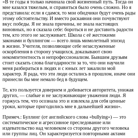
«
В те годы я только начинала свой жизненный путь. Тогда он
мне казался тяжелым, и справиться было очень сложно. Но я
представила: если я сдамся, то мои обидчики будут очень рады
этому обстоятельству. И вместо раскаяния они почувствуют
вкус победы. Я не знала причины, не знала настоящих
виновных, но я сказала себе: бороться и не доставить радости
тем, кто этого не заслуживает. Школа с еë жестокими
законами и буллингом — всего лишь мимолетный эпизод
в жизни. Учителя, позволяющие себе незаслуженные
оскорбления в сторону учащихся, доказывают свою
некомпетентность и непрофессионализм. Бывшим друзьям
стоит сказать слова благодарности за то, что они научили
меня разбираться в людях и с юных лет закалили мой
характер. Я рада, что эти люди остались в прошлом, иначе они
принесли бы мне немало бед в будущем.
Те, кто пользуется доверием и добивается авторитета, унижая
других, — слабые и не заслуживающие уважения люди. Я
горжусь тем, что осознала это и извлекла для себя ценные
уроки, которые пригодились мне в дальнейшей жизни
».
Примеч.: Буллинг (от английского слова «bullying») — это
систематическое и агрессивное преследование или
издевательство над человеком со стороны другого человека
или группы лиц. Он характеризуется повторными актами