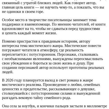
связанный с утратой близких людей. Как говорит автор,
главная цель книги — не научить чему-то, а показать, что вы
не одиноки в своем горе.
Особое место в творчестве писательницы занимает тема
поддержки и взаимопомощи. По мнению читателей, еë книги
вдохновляют на то, чтобы не сдаваться перед трудностями
и ценить каждый момент жизни.
Помимо пристрастия к правдивым историям, автору
интересна тема мистического жанра. Мистические повести
погружают читателя в атмосферу, где реальность
переплетается с потусторонним. Персонажи, сталкиваясь
с необъяснимыми явлениями, вынуждены переосмысливать
свои убеждения и бороться за свою жизнь и душу. При
создании персонажей автор использует прототипы реальных
людей.
В 2026 году планируется выход в свет романа в жанре
мистического реализма. Произведение о любви, семейных
ценностях и предательстве, рассказывающее о девушке,
столкнувшейся с потусторонними силами и вынужденной
разгадать вековую тайну семейного рода.
Она села за ноутбук, и кончики пальцев застыли в миллиметре