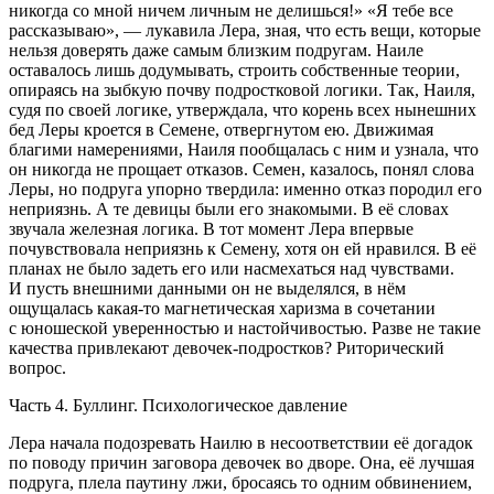
никогда со мной ничем личным не делишься!» «Я тебе все
рассказываю», — лукавила Лера, зная, что есть вещи, которые
нельзя доверять даже самым близким подругам. Наиле
оставалось лишь додумывать, строить собственные теории,
опираясь на зыбкую почву подростковой логики. Так, Наиля,
судя по своей логике, утверждала, что корень всех нынешних
бед Леры кроется в Семене, отвергнутом ею. Движимая
благими намерениями, Наиля пообщалась с ним и узнала, что
он никогда не прощает отказов. Семен, казалось, понял слова
Леры, но подруга упорно твердила: именно отказ породил его
неприязнь. А те девицы были его знакомыми. В еë словах
звучала железная логика. В тот момент Лера впервые
почувствовала неприязнь к Семену, хотя он ей нравился. В еë
планах не было задеть его или насмехаться над чувствами.
И пусть внешними данными он не выделялся, в нëм
ощущалась какая-то магнетическая харизма в сочетании
с юношеской уверенностью и настойчивостью. Разве не такие
качества привлекают девочек-подростков? Риторический
вопрос.
Часть 4. Буллинг. Психологическое давление
Лера начала подозревать Наилю в несоответствии еë догадок
по поводу причин заговора девочек во дворе. Она, еë лучшая
подруга, плела паутину лжи, бросаясь то одним обвинением,