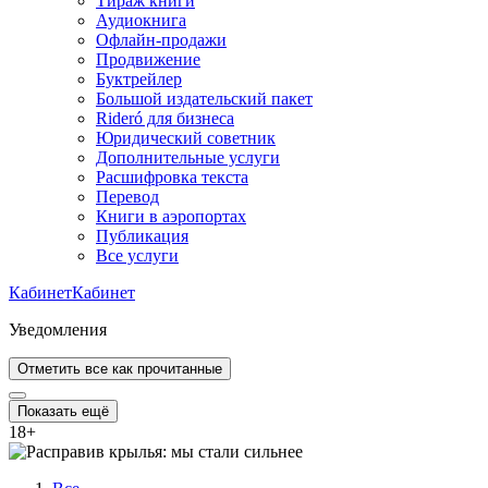
Тираж книги
Аудиокнига
Офлайн-продажи
Продвижение
Буктрейлер
Большой издательский пакет
Rideró для бизнеса
Юридический советник
Дополнительные услуги
Расшифровка текста
Перевод
Книги в аэропортах
Публикация
Все услуги
Кабинет
Кабинет
Уведомления
Отметить все как прочитанные
Показать ещё
18
+