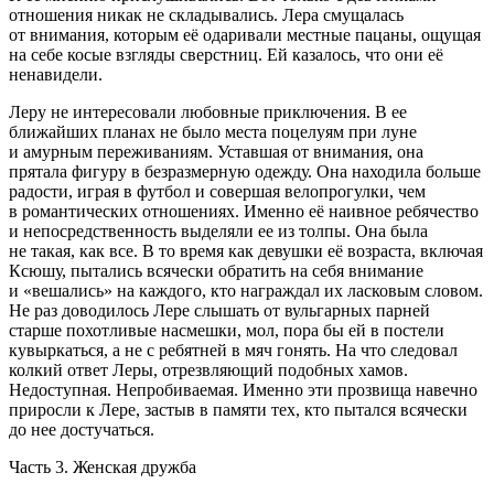
отношения никак не складывались. Лера смущалась
от внимания, которым еë одаривали местные пацаны, ощущая
на себе косые взгляды сверстниц. Ей казалось, что они еë
ненавидели.
Леру не интересовали любовные приключения. В ее
ближайших планах не было места поцелуям при луне
и амурным переживаниям. Уставшая от внимания, она
прятала фигуру в безразмерную одежду. Она находила больше
радости, играя в футбол и совершая велопрогулки, чем
в романтических отношениях. Именно еë наивное ребячество
и непосредственность выделяли ее из толпы. Она была
не такая, как все. В то время как девушки её возраста, включая
Ксюшу, пытались всячески обратить на себя внимание
и «вешались» на каждого, кто награждал их ласковым словом.
Не раз доводилось Лере слышать от вульгарных парней
старше похотливые насмешки, мол, пора бы ей в постели
кувыркаться, а не с ребятней в мяч гонять. На что следовал
колкий ответ Леры, отрезвляющий подобных хамов.
Недоступная. Непробиваемая. Именно эти прозвища навечно
приросли к Лере, застыв в памяти тех, кто пытался всячески
до нее достучаться.
Часть 3. Женская дружба