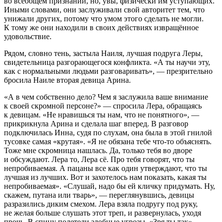
во всеобщем признании, но, увы, физически им уступающих.
Иными словами, они заслуживали свой авторитет тем, что
унижали других, потому что умом этого сделать не могли.
К тому же они находили в своих действиях извращëнное
удовольствие.
Рядом, словно тень, застыла Наиля, лучшая подруга Леры,
свидетельница разгорающегося конфликта. «А ты научи эту,
как с нормальными людьми разговаривать», — презрительно
бросила Наиле вторая девица Арина.
«А в чем собственно дело? Чем я заслужила ваше внимание
к своей скромной персоне?» — спросила Лера, обращаясь
к девицам. «Не нравишься ты нам, что не понятного», —
прикрикнула Арина и сделала шаг вперед. В разговор
подключилась Инна, судя по слухам, она была в этой гнилой
тусовке самая «крутая». «Я не обязана тебе что-то объяснять.
Тоже мне скромница нашлась. Да, только тебя во дворе
и обсуждают. Лера то, Лера сë. Про тебя говорят, что ты
непробиваемая. А пацаны все как один утверждают, что ты
лучшая из лучших. Вот и захотелось нам показать, какая ты
непробиваемая». «Слушай, надо бы ей кличку придумать. Ну,
скажем, путана или тварь», — переглянувшись, девицы
разразились диким смехом. Лера взяла подругу под руку,
не желая больше слушать этот треп, и развернулась, уходя
прочь. В спину полетели злобные угрозы. «Зря ты так», —