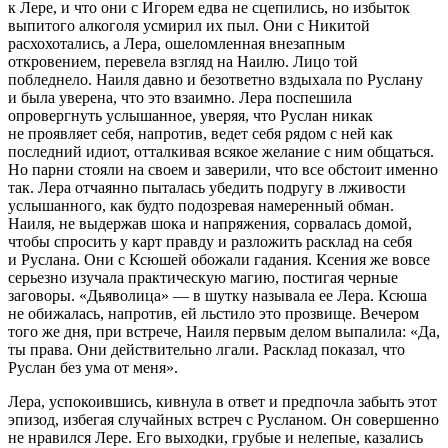
к Лере, и что они с Игорем едва не сцепились, но избыток
выпитого алкоголя усмирил их пыл. Они с Никитой
расхохотались, а Лера, ошеломленная внезапным
откровением, перевела взгляд на Наилю. Лицо той
побледнело. Наиля давно и безответно вздыхала по Руслану
и была уверена, что это взаимно. Лера поспешила
опровергнуть услышанное, уверяя, что Руслан никак
не проявляет себя, напротив, ведет себя рядом с ней как
последний идиот, отталкивая всякое желание с ним общаться.
Но парни стояли на своем и заверили, что все обстоит именно
так. Лера отчаянно пыталась убедить подругу в лживости
услышанного, как будто подозревая намеренный обман.
Наиля, не выдержав шока и напряжения, сорвалась домой,
чтобы спросить у карт правду и разложить расклад на себя
и Руслана. Они с Ксюшей обожали гадания. Ксения же вовсе
серьезно изучала практическую магию, постигая черные
заговоры. «Дьяволица» — в шутку называла ее Лера. Ксюша
не обижалась, напротив, ей льстило это прозвище. Вечером
того же дня, при встрече, Наиля первым делом выпалила: «Да,
ты права. Они действительно лгали. Расклад показал, что
Руслан без ума от меня».
Лера, успокоившись, кивнула в ответ и предпочла забыть этот
эпизод, избегая случайных встреч с Русланом. Он совершенно
не нравился Лере. Его выходки, грубые и нелепые, казались