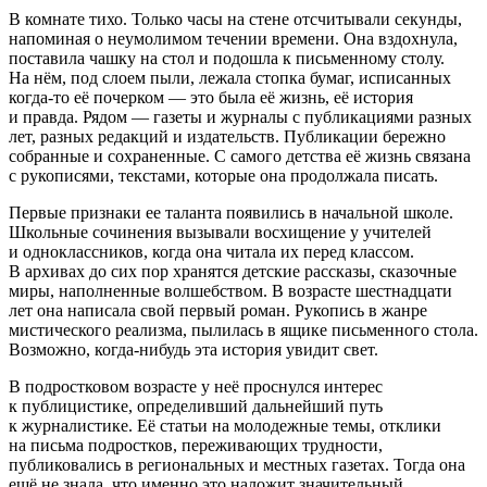
В комнате тихо. Только часы на стене отсчитывали секунды,
напоминая о неумолимом течении времени. Она вздохнула,
поставила чашку на стол и подошла к письменному столу.
На нëм, под слоем пыли, лежала стопка бумаг, исписанных
когда-то еë почерком — это была еë жизнь, еë история
и правда. Рядом — газеты и журналы с публикациями разных
лет, разных редакций и издательств. Публикации бережно
собранные и сохраненные. С самого детства еë жизнь связана
с рукописями, текстами, которые она продолжала писать.
Первые признаки ее таланта появились в начальной школе.
Школьные сочинения вызывали восхищение у учителей
и одноклассников, когда она читала их перед классом.
В архивах до сих пор хранятся детские рассказы, сказочные
миры, наполненные волшебством. В возрасте шестнадцати
лет она написала свой первый роман. Рукопись в жанре
мистического реализма, пылилась в ящике письменного стола.
Возможно, когда-нибудь эта история увидит свет.
В подростковом возрасте у неë проснулся интерес
к публицистике, определивший дальнейший путь
к журналистике. Еë статьи на молодежные темы, отклики
на письма подростков, переживающих трудности,
публиковались в региональных и местных газетах. Тогда она
ещë не знала, что именно это наложит значительный