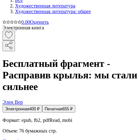
Все
Художественная литература
Художественная литература: общее
0.0
0
Оценить
Электронная книга
Бесплатный фрагмент -
Расправив крылья: мы стали
сильнее
Элен Вер
Электронная
400
₽
Печатная
655
₽
Формат:
epub, fb2, pdfRead, mobi
Объем:
76
бумажных стр.