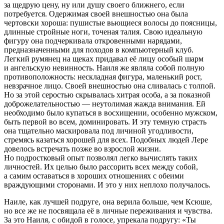
за щедрую цену, ну или душу своего ближнего, если
потребуется. Одержимая своей внешностью она была
чертовски хороша: пушистые вьющиеся волосы до поясницы,
длинные стройные ноги, точеная талия. Свою идеальную
фигуру она подчеркивала откровенными нарядами,
предназначенными для походов в компьютерный клуб.
Легкий румянец на щеках придавал еë лицу особый шарм
и ангельскую невинность. Наиля же являла собой полную
противоположность: нескладная фигура, маленький рост,
невзрачное лицо. Своей внешностью она сливалась с толпой.
Но за этой серостью скрывалась хитрая особа, а за показной
доброжелательностью — неутолимая жажда внимания. Ей
необходимо было купаться в восхищении, особенно мужском,
быть первой во всем, доминировать. И эту темную страсть
она тщательно маскировала под личиной угодливости,
стремясь казаться хорошей для всех. Подобных людей Лере
довелось встречать позже во взрослой жизни.
Но подростковый опыт позволял легко вычислять таких
личностей. Их целью было рассорить всех между собой,
а самим оставаться в хороших отношениях с обеими
враждующими сторонами. И это у них неплохо получалось.
Наиле, как лучшей подруге, она верила больше, чем Ксюше,
но все же не посвящала еë в личные переживания и чувства.
За это Наиля, с обидой в голосе, упрекала подругу: «Ты