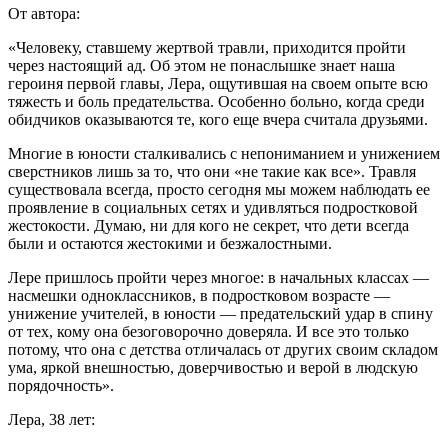
От автора:
«Человеку, ставшему жертвой травли, приходится пройти
через настоящий ад. Об этом не понаслышке знает наша
героиня первой главы, Лера, ощутившая на своем опыте всю
тяжесть и боль предательства. Особенно больно, когда среди
обидчиков оказываются те, кого еще вчера считала друзьями.
Многие в юности сталкивались с непониманием и унижением
сверстников лишь за то, что они «не такие как все». Травля
существовала всегда, просто сегодня мы можем наблюдать ее
проявление в социальных сетях и удивляться подростковой
жестокости. Думаю, ни для кого не секрет, что дети всегда
были и остаются жестокими и безжалостными.
Лере пришлось пройти через многое: в начальных классах —
насмешки одноклассников, в подростковом возрасте —
унижение учителей, в юности — предательский удар в спину
от тех, кому она безоговорочно доверяла. И все это только
потому, что она с детства отличалась от других своим складом
ума, яркой внешностью, доверчивостью и верой в людскую
порядочность».
Лера, 38 лет: