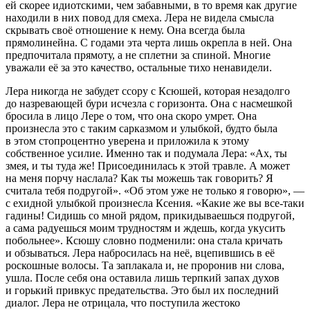
ей скорее идиотскими, чем забавными, в то время как другие
находили в них повод для смеха. Лера не видела смысла
скрывать своë отношение к нему. Она всегда была
прямолинейна. С годами эта черта лишь окрепла в ней. Она
предпочитала прямоту, а не сплетни за спиной. Многие
уважали еë за это качество, остальные тихо ненавидели.
Лера никогда не забудет ссору с Ксюшей, которая незадолго
до назревающей бури исчезла с горизонта. Она с насмешкой
бросила в лицо Лере о том, что она скоро умрет. Она
произнесла это с таким сарказмом и улыбкой, будто была
в этом стопроцентно уверена и приложила к этому
собственное усилие. Именно так и подумала Лера: «Ах, ты
змея, и ты туда же! Присоединилась к этой травле. А может
на меня порчу наслала? Как ты можешь так говорить? Я
считала тебя подругой». «Об этом уже не только я говорю», —
с ехидной улыбкой произнесла Ксения. «Какие же вы все-таки
гадины! Сидишь со мной рядом, прикидываешься подругой,
а сама радуешься моим трудностям и ждешь, когда укусить
побольнее». Ксюшу словно подменили: она стала кричать
и обзываться. Лера набросилась на неë, вцепившись в еë
роскошные волосы. Та заплакала и, не проронив ни слова,
ушла. После себя она оставила лишь терпкий запах духов
и горький привкус предательства. Это был их последний
диалог. Лера не отрицала, что поступила жестоко