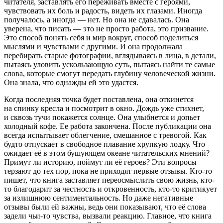
читателя, заставлять его переживать вместе с героями,
чувствовать их боль и радость, видеть их глазами. Иногда
получалось, а иногда — нет. Но она не сдавалась. Она
уверена, что писать — это не просто работа, это призвание.
Это способ понять себя и мир вокруг, способ поделиться
мыслями и чувствами с другими. И она продолжала
перебирать старые фотографии, вглядываясь в лица, в детали,
пытаясь уловить ускользающую суть, пытаясь найти те самые
слова, которые смогут передать глубину человеческой жизни.
Она знала, что однажды ей это удастся.
Когда последняя точка будет поставлена, она откинется
на спинку кресла и посмотрит в окно. Дождь уже стихнет,
и сквозь тучи покажется солнце. Она улыбнется и допьет
холодный кофе. Ее работа закончена. После публикации она
всегда испытывает облегчение, смешанное с тревогой. Как
будто отпускает в свободное плавание хрупкую лодку. Что
ожидает еë в этом бушующем океане читательских мнений?
Примут ли историю, поймут ли еë героев? Эти вопросы
терзают до тех пор, пока не приходят первые отзывы. Кто-то
пишет, что книга заставляет переосмыслить свою жизнь, кто-
то благодарит за честность и откровенность, кто-то критикует
за излишнюю сентиментальность. Но даже негативные
отзывы были ей важны, ведь они показывают, что еë слова
задели чьи-то чувства, вызвали реакцию. Главное, что книга