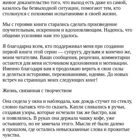
живое доказательство того, что выход есть даже из самой,
казалось бы безвыходной ситуации, помогают тем, кто
столкнулся с похожими испытаниями в своей жизни.
Мы с героями книги старались сделать произведение
поучительным, искренним и вдохновляющим. Надеюсь, что
общими усилиями нам это удалось.
Я благодарна всем, кто поддерживал меня при создании
первой книги этой серии — супругу, друзьям и конечно же,
моим читателям. Ваши сообщения, рецензии, комментарии
остаются для меня источником вдохновения и мотивации.
Именно благодаря вам я продолжаю верить в свои силы
и делиться историями, переживаниями, идеями. До новых
встреч на страницах моих следующих книг!
Жизнь, связанная с творчеством
Она сидела у окна и наблюдала, как дождь стучит по стеклу,
словно пытаясь что-то сказать. Капли сливались в ручьи,
создавая узоры, которые исчезали так же быстро, как
и появлялись. В руках она держала чашку кофе, уже
остывшего, но не замечала этого. Мысли еë были далеко
в прошлом, где остались невысказанные слова и прожитые
чувства.