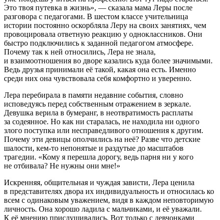
Это твоя путевка в жизнь», — сказала мама Леры после
разговора с педагогами. В шестом классе учительница
истории постоянно оскорбляла Леру на своих занятиях, чем
провоцировала ответную реакцию у одноклассников. Они
быстро подключились к заданной педагогом атмосфере.
Почему так к ней относились, Лера не знала,
и взаимоотношения во дворе казались куда более значимыми.
Ведь друзья принимали еë такой, какая она есть. Именно
среди них она чувствовала себя комфортно и уверенно.
Лера перебирала в памяти недавние события, словно
исповедуясь перед собственным отражением в зеркале.
Девушка верила в бумеранг, в неотвратимость расплаты
за содеянное. Но как ни старалась, не находила ни одного
злого поступка или несправедливого отношения к другим.
Почему эти девицы ополчились на неë? Разве что детские
шалости, кем-то непонятые и раздутые до масштабов
трагедии. «Кому я перешла дорогу, ведь парня ни у кого
не отбивала? Не нужны они мне!»
Искренняя, общительная и чуждая зависти, Лера ценила
в представителях двора их индивидуальность и относилась ко
всем с одинаковым уважением, видя в каждом неповторимую
личность. Она хорошо ладила с мальчиками, и еë уважали.
К еë мнению прислушивались. Вот только с девчонками