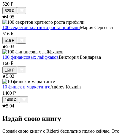
520
₽
520
₽
4.0
5
100 секретов кратного роста прибыли
Мария Сергеева
516
₽
516
₽
5.0
3
100 финансовых лайфхаков
Виктория Бондарева
160
₽
160
₽
5.0
2
10 фишек в маркетинге
Andrey Kuzmin
1400
₽
1400
₽
5.0
4
Издай свою книгу
Создай свою книгу с Rideró бесплатно прямо сейчас. Это