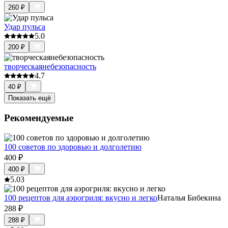
260
₽
Удар пульса
5.0
200
₽
творческаянебезопасность
4.7
40
₽
Показать ещё
Рекомендуемые
100 советов по здоровью и долголетию
400
₽
400
₽
5.0
3
100 рецептов для аэрогриля: вкусно и легко
Наталья Бибекина
288
₽
288
₽