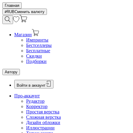
Главная
RUB
Сменить валюту
Магазин
Импринты
Бестселлеры
Бесплатные
Скидки
Подборки
Автору
Войти в аккаунт
Про-аккаунт
Редактор
Корректор
Простая верстка
Сложная верстка
Дизайн обложки
Иллюстрации