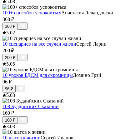
5.0
8
100+ способов успокоиться
Анастасия Левандовски
368
₽
368
₽
5.0
2
10 сценариев на все случаи жизни
Сергей Ларин
200
₽
200
₽
5.0
5
10 уроков БДСМ для скромницы
Домино Грэй
96
₽
96
₽
5.0
3
108 Буддийских Сказаний
160
₽
160
₽
3.0
3
10 шагов к жизни
Сергей Иванов