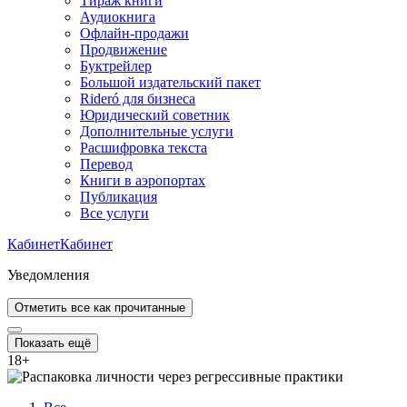
Тираж книги
Аудиокнига
Офлайн-продажи
Продвижение
Буктрейлер
Большой издательский пакет
Rideró для бизнеса
Юридический советник
Дополнительные услуги
Расшифровка текста
Перевод
Книги в аэропортах
Публикация
Все услуги
Кабинет
Кабинет
Уведомления
Отметить все как прочитанные
Показать ещё
18
+