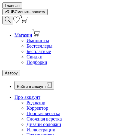
Главная
RUB
Сменить валюту
Магазин
Импринты
Бестселлеры
Бесплатные
Скидки
Подборки
Автору
Войти в аккаунт
Про-аккаунт
Редактор
Корректор
Простая верстка
Сложная верстка
Дизайн обложки
Иллюстрации