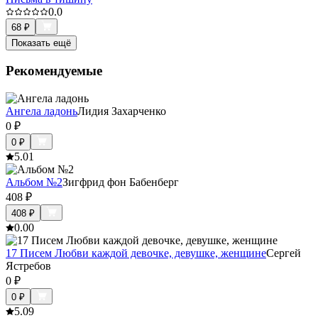
0.0
68
₽
Показать ещё
Рекомендуемые
Ангела ладонь
Лидия Захарченко
0
₽
0
₽
5.0
1
Альбом №2
Зигфрид фон Бабенберг
408
₽
408
₽
0.0
0
17 Писем Любви каждой девочке, девушке, женщине
Сергей
Ястребов
0
₽
0
₽
5.0
9