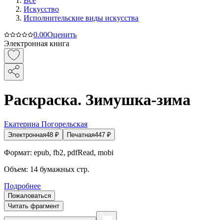
Все
Искусство
Исполнительские виды искусства
0.0
0
Оценить
Электронная книга
Раскраска. Зимушка-зима
Екатерина Погорельская
Электронная
48
₽
Печатная
447
₽
Формат:
epub, fb2, pdfRead, mobi
Объем:
14
бумажных стр.
Подробнее
Пожаловаться
Читать фрагмент