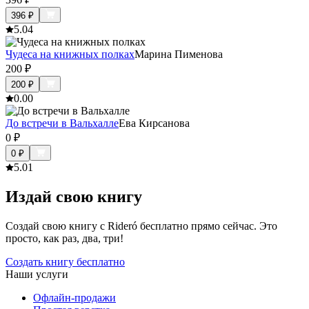
396
₽
5.0
4
Чудеса на книжных полках
Марина Пименова
200
₽
200
₽
0.0
0
До встречи в Вальхалле
Ева Кирсанова
0
₽
0
₽
5.0
1
Издай свою книгу
Создай свою книгу с Rideró бесплатно прямо сейчас. Это
просто, как раз, два, три!
Создать книгу бесплатно
Наши услуги
Офлайн-продажи