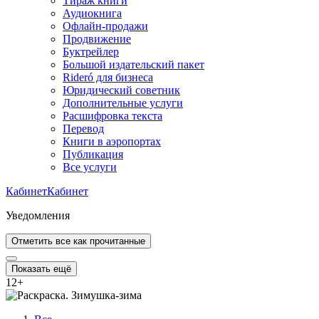
Тираж книги
Аудиокнига
Офлайн-продажи
Продвижение
Буктрейлер
Большой издательский пакет
Rideró для бизнеса
Юридический советник
Дополнительные услуги
Расшифровка текста
Перевод
Книги в аэропортах
Публикация
Все услуги
Кабинет
Кабинет
Уведомления
Отметить все как прочитанные
Показать ещё
12
+