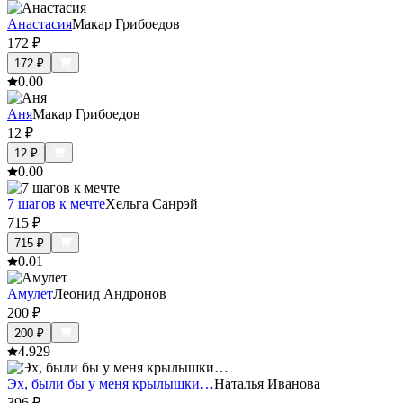
Анастасия
Макар Грибоедов
172
₽
172
₽
0.0
0
Аня
Макар Грибоедов
12
₽
12
₽
0.0
0
7 шагов к мечте
Хельга Санрэй
715
₽
715
₽
0.0
1
Амулет
Леонид Андронов
200
₽
200
₽
4.9
29
Эх, были бы у меня крылышки…
Наталья Иванова
396
₽