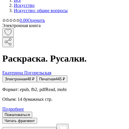
Все
Искусство
Искусство: общие вопросы
0.0
0
Оценить
Электронная книга
Раскраска. Русалки.
Екатерина Погорельская
Электронная
48
₽
Печатная
445
₽
Формат:
epub, fb2, pdfRead, mobi
Объем:
14
бумажных стр.
Подробнее
Пожаловаться
Читать фрагмент