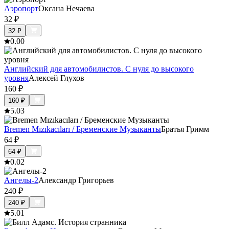
Аэропорт
Оксана Нечаева
32
₽
32
₽
0.0
0
Английский для автомобилистов. С нуля до высокого
уровня
Алексей Глухов
160
₽
160
₽
5.0
3
Bremen Mızıkacıları / Бременские Музыканты
Братья Гримм
64
₽
64
₽
0.0
2
Ангелы-2
Александр Григорьев
240
₽
240
₽
5.0
1