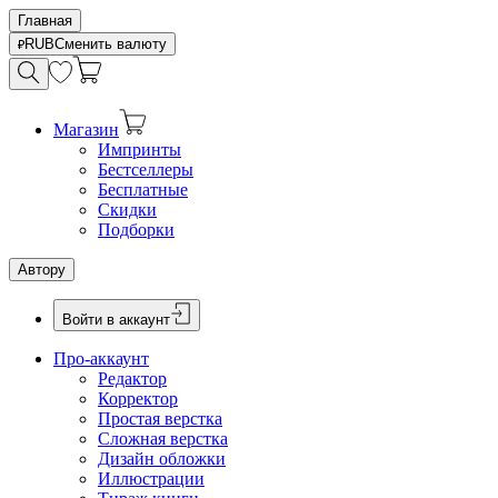
Главная
RUB
Сменить валюту
Магазин
Импринты
Бестселлеры
Бесплатные
Скидки
Подборки
Автору
Войти в аккаунт
Про-аккаунт
Редактор
Корректор
Простая верстка
Сложная верстка
Дизайн обложки
Иллюстрации