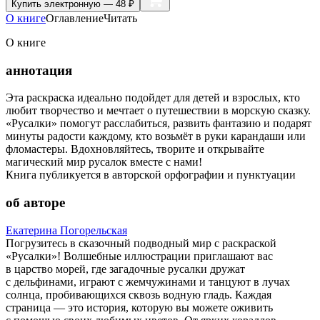
Купить
электронную — 48 ₽
О книге
Оглавление
Читать
О книге
аннотация
Эта раскраска идеально подойдет для детей и взрослых, кто
любит творчество и мечтает о путешествии в морскую сказку.
«Русалки» помогут расслабиться, развить фантазию и подарят
минуты радости каждому, кто возьмёт в руки карандаши или
фломастеры. Вдохновляйтесь, творите и открывайте
магический мир русалок вместе с нами!
Книга публикуется в авторской орфографии и пунктуации
об авторе
Екатерина Погорельская
Погрузитесь в сказочный подводный мир с раскраской
«Русалки»! Волшебные иллюстрации приглашают вас
в царство морей, где загадочные русалки дружат
с дельфинами, играют с жемчужинами и танцуют в лучах
солнца, пробивающихся сквозь водную гладь. Каждая
страница — это история, которую вы можете оживить