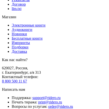
Договор
llm.txt
Магазин
Электронные книги
Аудиокниги
Новинки
Бесплатные книги
Импринты
Подборки
Доставка
Как нас найти?
620027
,
Россия
,
г. Екатеринбург, а/я 313
Контактный телефон
:
8 800 500 11 67
Написать нам
Поддержка
:
support@ridero.ru
Печать тиража
:
print@ridero.ru
Вопросы по услугам
:
order@ridero.ru