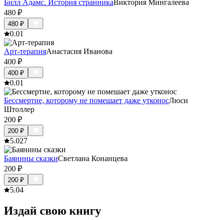
Билл Адамс. История cтранника
Виктория Мингалеева
480
₽
480
₽
0.0
1
Арт-терапия
Анастасия Иванова
400
₽
400
₽
0.0
1
Бессмертие, которому не помешает даже утконос
Люси
Штоллер
200
₽
200
₽
5.0
27
Баянины сказки
Светлана Конанцева
200
₽
200
₽
5.0
4
Издай свою книгу