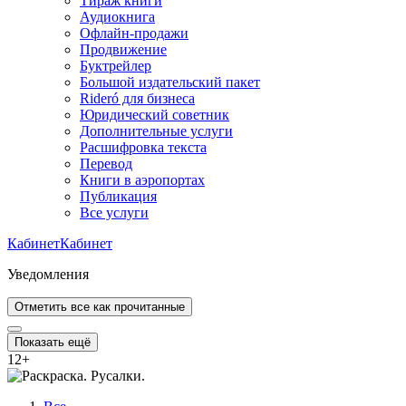
Тираж книги
Аудиокнига
Офлайн-продажи
Продвижение
Буктрейлер
Большой издательский пакет
Rideró для бизнеса
Юридический советник
Дополнительные услуги
Расшифровка текста
Перевод
Книги в аэропортах
Публикация
Все услуги
Кабинет
Кабинет
Уведомления
Отметить все как прочитанные
Показать ещё
12
+