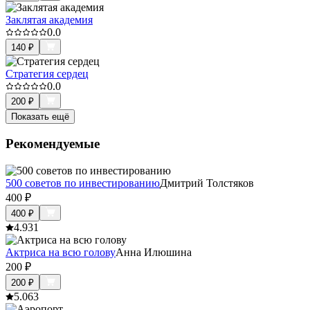
Заклятая академия
0.0
140
₽
Стратегия сердец
0.0
200
₽
Показать ещё
Рекомендуемые
500 советов по инвестированию
Дмитрий Толстяков
400
₽
400
₽
4.9
31
Актриса на всю голову
Анна Илюшина
200
₽
200
₽
5.0
63