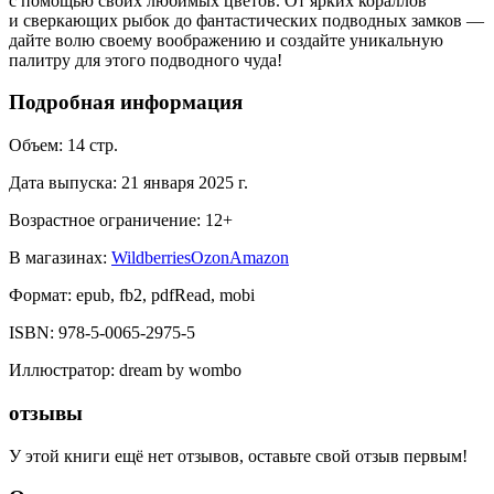
с помощью своих любимых цветов. От ярких кораллов
и сверкающих рыбок до фантастических подводных замков —
дайте волю своему воображению и создайте уникальную
палитру для этого подводного чуда!
Подробная информация
Объем:
14
стр.
Дата выпуска:
21 января 2025 г.
Возрастное ограничение:
12
+
В магазинах:
Wildberries
Ozon
Amazon
Формат:
epub, fb2, pdfRead, mobi
ISBN:
978-5-0065-2975-5
Иллюстратор
:
dream by wombo
отзывы
У этой книги ещё нет отзывов, оставьте свой отзыв первым!