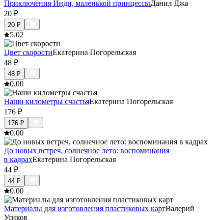
Приключения Инди, маленькой принцессы
Данил Джа
20
₽
20
₽
5.0
2
Цвет скорости
Екатерина Погорельская
48
₽
48
₽
0.0
0
Наши километры счастья
Екатерина Погорельская
176
₽
176
₽
0.0
0
До новых встреч, солнечное лето: воспоминания
в кадрах
Екатерина Погорельская
44
₽
44
₽
0.0
0
Материалы для изготовления пластиковых карт
Валерий
Усиков