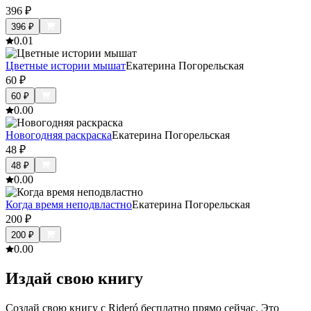
396
₽
396
₽
0.0
1
Цветные истории мышат
Екатерина Погорельская
60
₽
60
₽
0.0
0
Новогодняя раскраска
Екатерина Погорельская
48
₽
48
₽
0.0
0
Когда время неподвластно
Екатерина Погорельская
200
₽
200
₽
0.0
0
Издай свою книгу
Создай свою книгу с Rideró бесплатно прямо сейчас. Это