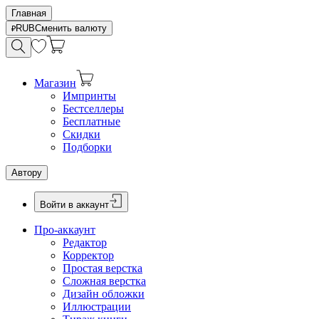
Главная
RUB
Сменить валюту
Магазин
Импринты
Бестселлеры
Бесплатные
Скидки
Подборки
Автору
Войти в аккаунт
Про-аккаунт
Редактор
Корректор
Простая верстка
Сложная верстка
Дизайн обложки
Иллюстрации