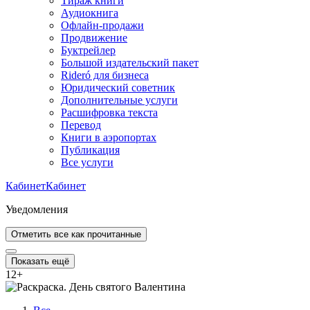
Тираж книги
Аудиокнига
Офлайн-продажи
Продвижение
Буктрейлер
Большой издательский пакет
Rideró для бизнеса
Юридический советник
Дополнительные услуги
Расшифровка текста
Перевод
Книги в аэропортах
Публикация
Все услуги
Кабинет
Кабинет
Уведомления
Отметить все как прочитанные
Показать ещё
12
+