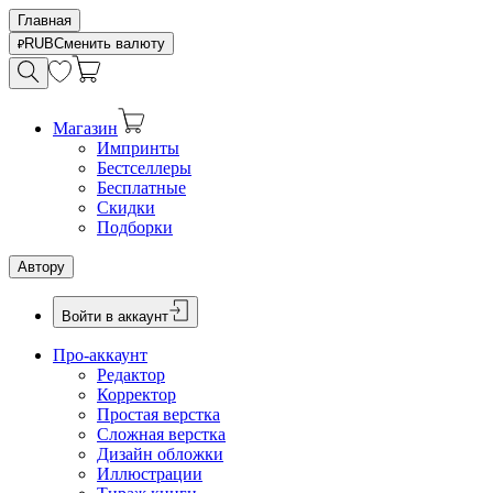
Главная
RUB
Сменить валюту
Магазин
Импринты
Бестселлеры
Бесплатные
Скидки
Подборки
Автору
Войти в аккаунт
Про-аккаунт
Редактор
Корректор
Простая верстка
Сложная верстка
Дизайн обложки
Иллюстрации