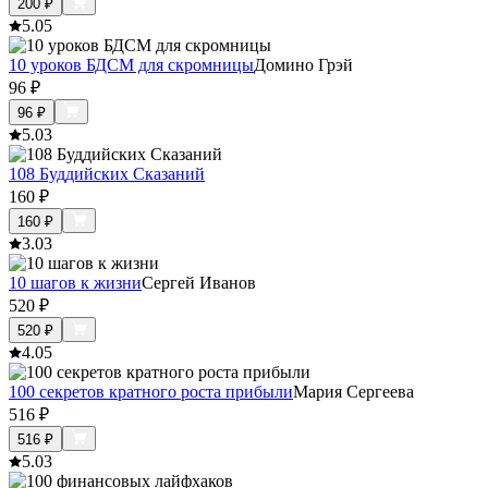
200
₽
5.0
5
10 уроков БДСМ для скромницы
Домино Грэй
96
₽
96
₽
5.0
3
108 Буддийских Сказаний
160
₽
160
₽
3.0
3
10 шагов к жизни
Сергей Иванов
520
₽
520
₽
4.0
5
100 секретов кратного роста прибыли
Мария Сергеева
516
₽
516
₽
5.0
3