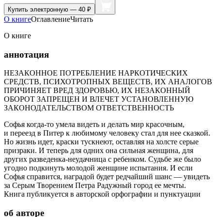
Купить
электронную — 40 ₽
О книге
Оглавление
Читать
О книге
аннотация
НЕЗАКОННОЕ ПОТРЕБЛЕНИЕ НАРКОТИЧЕСКИХ
СРЕДСТВ, ПСИХОТРОПНЫХ ВЕЩЕСТВ, ИХ АНАЛОГОВ
ПРИЧИНЯЕТ ВРЕД ЗДОРОВЬЮ, ИХ НЕЗАКОННЫЙ
ОБОРОТ ЗАПРЕЩЕН И ВЛЕЧЕТ УСТАНОВЛЕННУЮ
ЗАКОНОДАТЕЛЬСТВОМ ОТВЕТСТВЕННОСТЬ
Софья когда-то умела видеть и делать мир красочным,
и переезд в Питер к любимому человеку стал для нее сказкой.
Но жизнь идет, краски тускнеют, оставляя на холсте серые
призраки. И теперь для одних она сильная женщина, для
других разведенка-неудачница с ребенком. Судьбе же было
угодно подкинуть молодой женщине испытания. И если
Софья справится, наградой будет редчайший шанс — увидеть
за Серым Творением Петра Радужный город ее мечты.
Книга публикуется в авторской орфографии и пунктуации
об авторе