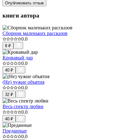
Опубликовать отзыв
книги автора
Сборник маленьких рассказов
0.0
8
₽
Кровавый дар
0.0
40
₽
(Не) чужие объятия
0.0
32
₽
Весь спектр любви
0.0
40
₽
Преданные
0.0