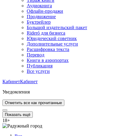
Тираж книги
Аудиокнига
Офлайн-продажи
Продвижение
Буктрейлер
Большой издательский пакет
Rideró для бизнеса
Юридический советник
Дополнительные услуги
Расшифровка текста
Перевод
Книги в аэропортах
Публикация
Все услуги
Кабинет
Кабинет
Уведомления
Отметить все как прочитанные
Показать ещё
18
+