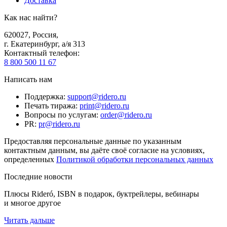
Доставка
Как нас найти?
620027
,
Россия
,
г. Екатеринбург, а/я 313
Контактный телефон
:
8 800 500 11 67
Написать нам
Поддержка
:
support@ridero.ru
Печать тиража
:
print@ridero.ru
Вопросы по услугам
:
order@ridero.ru
PR
:
pr@ridero.ru
Предоставляя персональные данные по указанным
контактным данным, вы даёте своё согласие на условиях,
определенных
Политикой обработки персональных данных
Последние новости
Плюсы Rideró, ISBN в подарок, буктрейлеры, вебинары
и многое другое
Читать дальше