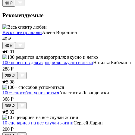
40
₽
Рекомендуемые
Весь спектр любви
Алена Воронина
40
₽
40
₽
0.0
1
100 рецептов для аэрогриля: вкусно и легко
Наталья Бибекина
288
₽
288
₽
5.0
8
100+ способов успокоиться
Анастасия Левандовски
368
₽
368
₽
5.0
2
10 сценариев на все случаи жизни
Сергей Ларин
200
₽