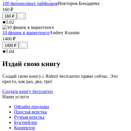
100 финансовых лайфхаков
Виктория Бондарева
160
₽
160
₽
5.0
2
10 фишек в маркетинге
Andrey Kuzmin
1400
₽
1400
₽
5.0
4
Издай свою книгу
Создай свою книгу с Rideró бесплатно прямо сейчас. Это
просто, как раз, два, три!
Создать книгу бесплатно
Наши услуги
Офлайн-продажи
Простая верстка
Ручная верстка
Буктрейлер
Корректор