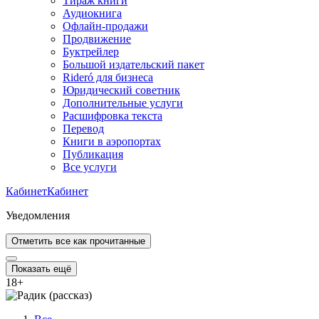
Тираж книги
Аудиокнига
Офлайн-продажи
Продвижение
Буктрейлер
Большой издательский пакет
Rideró для бизнеса
Юридический советник
Дополнительные услуги
Расшифровка текста
Перевод
Книги в аэропортах
Публикация
Все услуги
Кабинет
Кабинет
Уведомления
Отметить все как прочитанные
Показать ещё
18
+