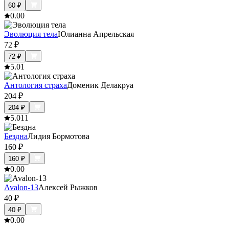
60
₽
0.0
0
Эволюция тела
Юлианна Апрельская
72
₽
72
₽
5.0
1
Антология страха
Доменик Делакруа
204
₽
204
₽
5.0
11
Бездна
Лидия Бормотова
160
₽
160
₽
0.0
0
Avalon-13
Алексей Рыжков
40
₽
40
₽
0.0
0