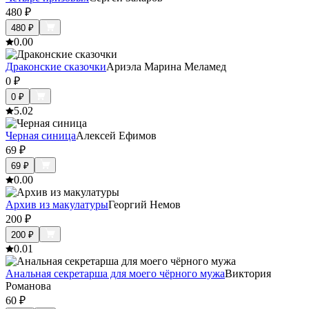
480
₽
480
₽
0.0
0
Драконские сказочки
Ариэла Марина Меламед
0
₽
0
₽
5.0
2
Черная синица
Алексей Ефимов
69
₽
69
₽
0.0
0
Архив из макулатуры
Георгий Немов
200
₽
200
₽
0.0
1
Анальная секретарша для моего чёрного мужа
Виктория
Романова
60
₽