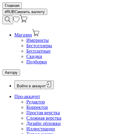
Главная
RUB
Сменить валюту
Магазин
Импринты
Бестселлеры
Бесплатные
Скидки
Подборки
Автору
Войти в аккаунт
Про-аккаунт
Редактор
Корректор
Простая верстка
Сложная верстка
Дизайн обложки
Иллюстрации